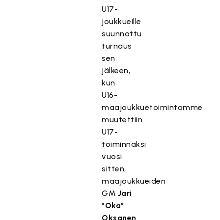
U17-
joukkueille
suunnattu
turnaus
sen
jälkeen,
kun
U16-
maajoukkuetoimintamme
muutettiin
U17-
toiminnaksi
vuosi
sitten,
maajoukkueiden
GM
Jari
”Oka”
Oksanen