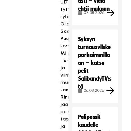
asti – vielä
U17-
ehtii mukaan
tyttöjen
07.08.2026
ryhmässä
Oilersin
Sade
Puolakka
Syksyn
korvaa
turnausvilske
Miisa
parhaimmilla
Turusen
an – katso
ja
pelit
viimeisimmässä
SalibandyTV:s
muutoksessa
tä
Janina
06.08.2026
Rinne
jää
pois
Pelipassit
tapahtumasta
kaudelle
ja