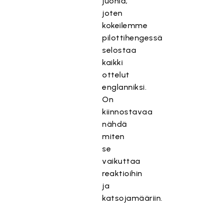
juonia,
joten
kokeilemme
pilottihengessä
selostaa
kaikki
ottelut
englanniksi.
On
kiinnostavaa
nähdä
miten
se
vaikuttaa
reaktioihin
ja
katsojamääriin.