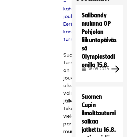
–
kahdella
Salibandy
joukkueella
mukana OP
Eerikkilän
Pohjolan
kansainväliseen
turnaukseen
liikuntapäiväs
sä
Suomen
Olympiastadi
turnausjoukkueisiin
onilla 15.8.
08.08.2026
on
jouduttu
alkuperäisten
valintojen
Suomen
jälkeen
Cupin
tekemään
ilmoittautumi
vielä
saikaa
pari
jatkettu 16.8.
muutosta.