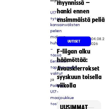
myös:
myynnissä –
hanki ennen
U17-
tytöt
ensimmäistä peliä
kansainvälisten
pelien
makuun
04.08.2
UUTISET
huhtikuussa
026
–
F-liigan alku
tässä
häämöttää:
Eerikkilän-
tapahtumaan
Avauskierrokset
valitut
syyskuun toisella
ja
viikolla
Poikien
U17-
maajoukkue
tositoimiin
UUSIMMAT