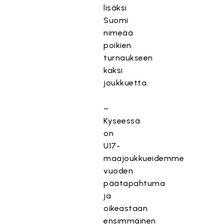
lisäksi
Suomi
nimeää
poikien
turnaukseen
kaksi
joukkuetta.
–
Kyseessä
on
U17-
maajoukkueidemme
vuoden
päätapahtuma
ja
oikeastaan
ensimmäinen