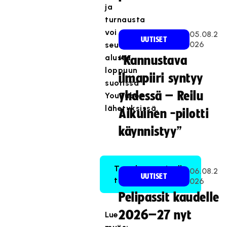
ja
turnausta
voi
05.08.2
UUTISET
026
seurata
alusta
“Kannustava
loppuun
ilmapiiri syntyy
suorissa
yhdessä – Reilu
YouTube-
lähetyksissä.
Aikuinen -pilotti
käynnistyy”
Tapahtumasivulle
06.08.2
UUTISET
tästä
026
Pelipassit kaudelle
2026–27 nyt
Lue