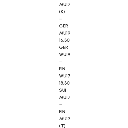
MU17
(K)
–
GER
MU19
16.30
GER
WU19
–
FIN
WU17
18.30
SUI
MU17
–
FIN
MU17
(T)