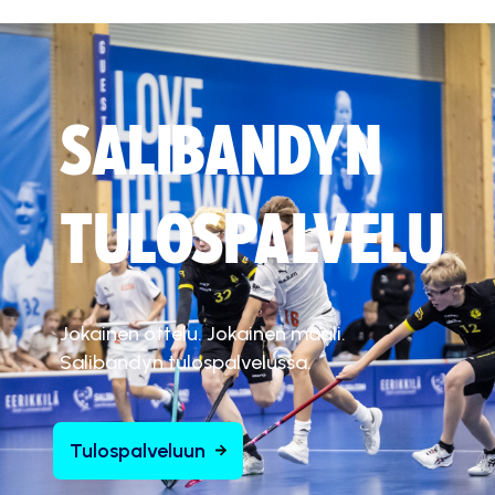
SALIBANDYN
TULOSPALVELU
Jokainen ottelu. Jokainen maali.
Salibandyn tulospalvelussa.
Tulospalveluun