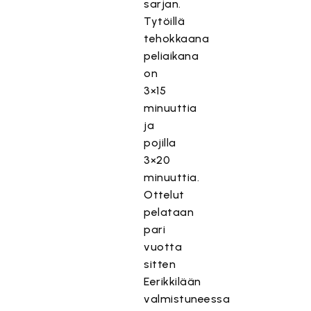
sarjan.
Tytöillä
tehokkaana
peliaikana
on
3×15
minuuttia
ja
pojilla
3×20
minuuttia.
Ottelut
pelataan
pari
vuotta
sitten
Eerikkilään
valmistuneessa