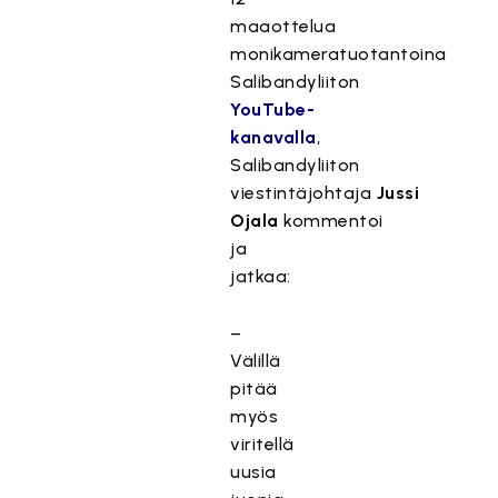
maaottelua
monikameratuotantoina
Salibandyliiton
YouTube-
kanavalla
,
Salibandyliiton
viestintäjohtaja
Jussi
Ojala
kommentoi
ja
jatkaa:
–
Välillä
pitää
myös
viritellä
uusia