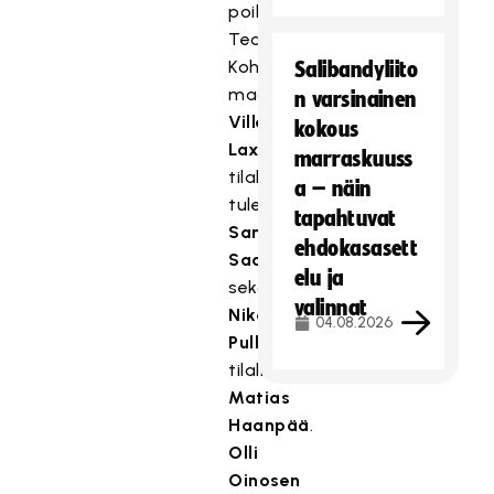
poikien
Team
Kohoseen
Salibandyliito
maalivahti
n varsinainen
Ville
kokous
Laxin
marraskuuss
tilalle
a – näin
tulee
tapahtuvat
Sami
ehdokasasett
Saarikko
elu ja
sekä
valinnat
Niko
04.08.2026
Pullin
tilalle
Matias
Haanpää
.
Olli
Oinosen