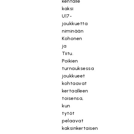
kentälle
kaksi
U17-
joukkuetta
niminään
Kohonen
ja
Tiitu.
Poikien
turnauksessa
joukkueet
kohtaavat
kertaalleen
toisensa,
kun
tytöt
pelaavat
kaksinkertaisen