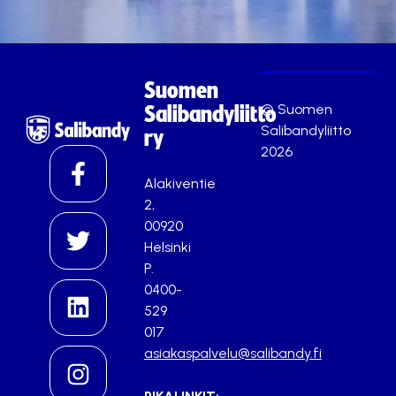
Suomen
© Suomen
Salibandyliitto
Salibandyliitto
ry
2026
Alakiventie
2,
00920
Helsinki
P.
0400-
529
017
asiakaspalvelu@salibandy.fi