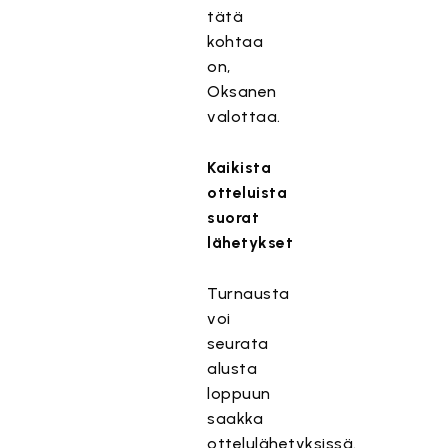
tätä
kohtaa
on,
Oksanen
valottaa.
Kaikista
otteluista
suorat
lähetykset
Turnausta
voi
seurata
alusta
loppuun
saakka
ottelulähetyksissä.