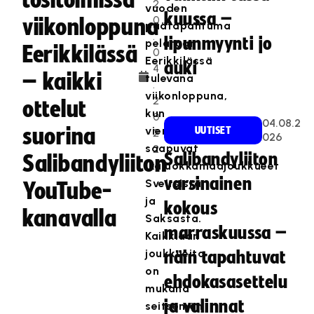
tositoimissa
2
vuoden
kuussa –
0
viikonloppuna
päätapahtuma
.
lipunmyynti jo
pelataan
Eerikkilässä
0
Eerikkilässä
auki
4
– kaikki
tulevana
.
viikonloppuna,
2
ottelut
kun
0
04.08.2
suorina
vieraiksi
UUTISET
2
026
saapuvat
2
Salibandyliiton
Salibandyliiton
ikäluokkamaajoukkueet
varsinainen
Sveitsistä
YouTube-
ja
kokous
kanavalla
Saksasta.
marraskuussa –
Kaikkiaan
joukkueita
näin tapahtuvat
on
ehdokasasettelu
mukana
ja valinnat
seitsemän