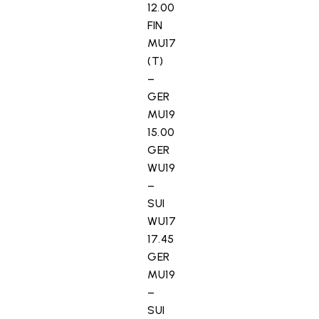
12.00
FIN
MU17
(T)
–
GER
MU19
15.00
GER
WU19
–
SUI
WU17
17.45
GER
MU19
–
SUI