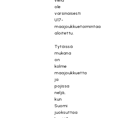
vielä
ole
varsinaisesti
U17-
maajoukkuetoimintaa
aloitettu.
Tytöissä
mukana
on
kolme
maajoukkuetta
ja
pojissa
neljä,
kun
Suomi
juoksuttaa