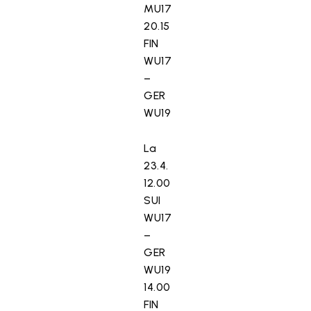
MU17
20.15
FIN
WU17
–
GER
WU19
La
23.4.
12.00
SUI
WU17
–
GER
WU19
14.00
FIN