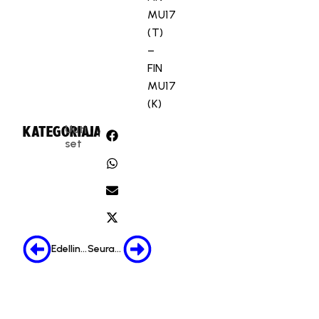
MU17
(T)
–
FIN
MU17
(K)
Uuti
KATEGORIA:
JAA:
set
Edellinen
Seuraava