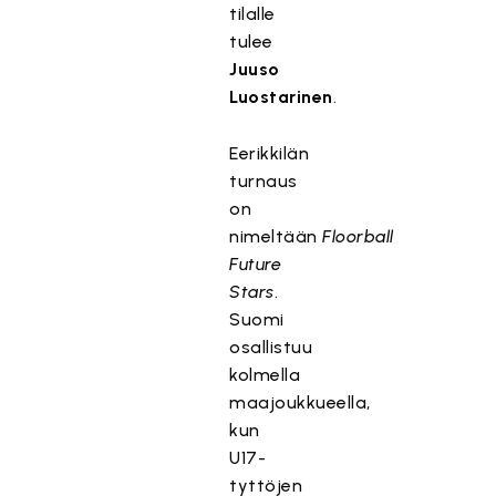
tilalle
tulee
Juuso
Luostarinen
.
Eerikkilän
turnaus
on
nimeltään
Floorball
Future
Stars
.
Suomi
osallistuu
kolmella
maajoukkueella,
kun
U17-
tyttöjen