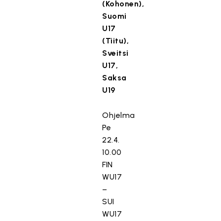
(Kohonen),
Suomi
U17
(Tiitu),
Sveitsi
U17,
Saksa
U19
Ohjelma
Pe
22.4.
10.00
FIN
WU17
–
SUI
WU17