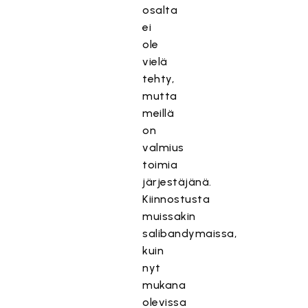
osalta
ei
ole
vielä
tehty,
mutta
meillä
on
valmius
toimia
järjestäjänä.
Kiinnostusta
muissakin
salibandymaissa,
kuin
nyt
mukana
olevissa