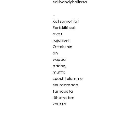
salibandyhallissa.
–
Katsomotilat
Eerikkilässä
ovat
rajalliset.
Otteluihin
on
vapaa
pääsy,
mutta
suosittelemme
seuraamaan
turnausta
lähetysten
kautta.