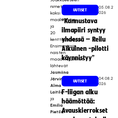
nimettiin
05.08.2
UUTISET
026
kaksi
maalivahtia
“Kannustava
ja
ilmapiiri syntyy
20
yhdessä – Reilu
kenttäpelaajaa.
Ensimmäisiin
Aikuinen -pilotti
naisten
käynnistyy”
maaotteluihinsa
lähtevät
Jasmiina
04.08.2
Järvinen
,
UUTISET
026
Alma
F-liigan alku
Laitila
ja
häämöttää:
Emilia
Avauskierrokset
Pietilä
.