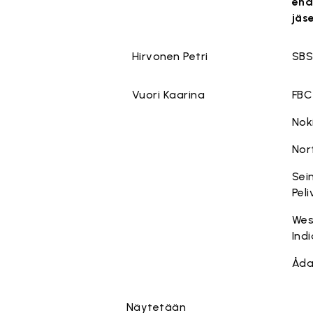
ehd
jäs
Hirvonen Petri
SBS
Vuori Kaarina
FBC
Nok
Nor
Sei
Peli
Wes
Ind
Åda
Näytetään