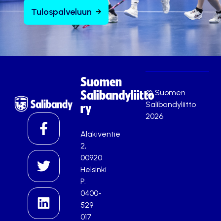
Tulospalveluun
Suomen
© Suomen
Salibandyliitto
Salibandyliitto
ry
2026
Alakiventie
2,
00920
Helsinki
P.
0400-
529
017