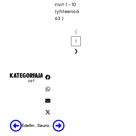
rivit 1 - 10
(yhteensä
63 )
❮
1
❯
Uuti
KATEGORIA:
JAA:
set
Edellinen
Seuraava