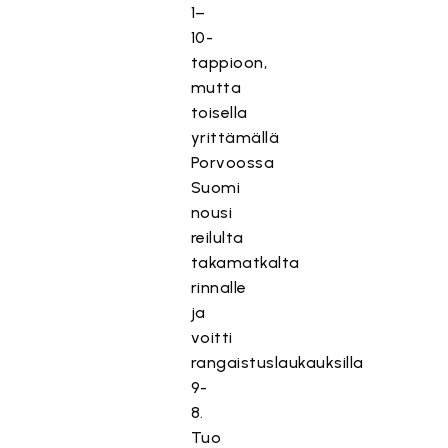
1–
10-
tappioon,
mutta
toisella
yrittämällä
Porvoossa
Suomi
nousi
reilulta
takamatkalta
rinnalle
ja
voitti
rangaistuslaukauksilla
9-
8.
Tuo