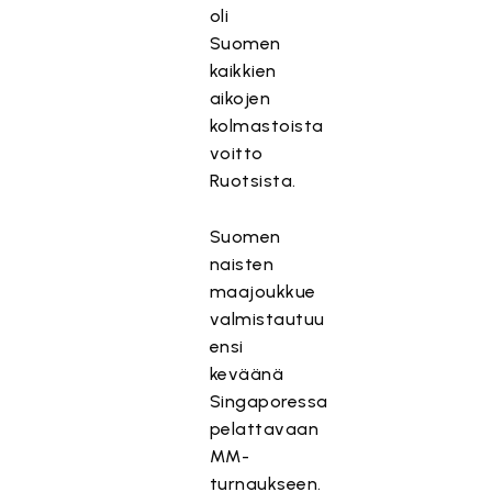
oli
Suomen
kaikkien
aikojen
kolmastoista
voitto
Ruotsista.
Suomen
naisten
maajoukkue
valmistautuu
ensi
keväänä
Singaporessa
pelattavaan
MM-
turnaukseen.