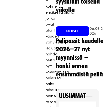
–
syyskuun toisella
Kolme
viikolla
ensikertalaista,
jotka
ovat
06.08.2
aloittaneet
UUTISET
026
kauden
Pelipassit kaudelle
vahvasti.
Haluamme
2026–27 nyt
nähdä
myynnissä –
heitä
hanki ennen
nyt
kovemmissa
ensimmäistä peliä
peleissä,
mikä
aiheutti
UUSIMMAT
pientä
rotaatiota