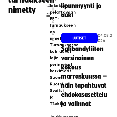
.1
lipunmyynti jo
lokakuuta
nimetty
0
pelattavaan
auki
.
EFT-
2
turnaukseen
0
on
2
04.08.2
nimetty.
UUTISET
2
026
Turnauksessa
Salibandyliiton
kohtaavat
varsinainen
lajin
perinteiset
kokous
kärkimaat
marraskuussa –
Suomi,
Ruotsi,
näin tapahtuvat
Sveitsi
ehdokasasettelu
ja
ja valinnat
Tšekki.
Joukkueeseen