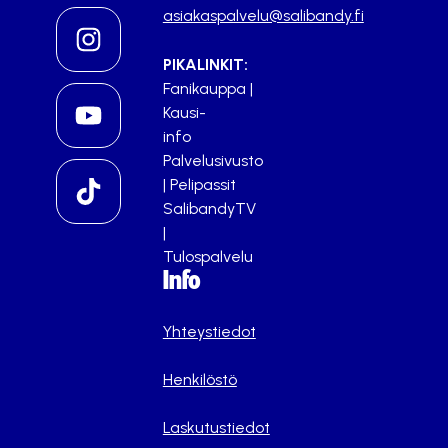
asiakaspalvelu@salibandy.fi
PIKALINKIT:
Fanikauppa
|
Kausi-
info
Palvelusivusto
|
Pelipassit
SalibandyTV
|
Tulospalvelu
Info
Yhteystiedot
Henkilöstö
Laskutustiedot