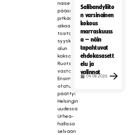
naiset
Salibandyliito
pääsivät
n varsinainen
pitkästä
kokous
aikaa
marraskuuss
tositoimiin
a – näin
syyskuun
tapahtuvat
alun
ehdokasasett
kaksoismaaottelussa
Ruotsia
elu ja
vastaan.
valinnat
04.08.2026
Ensimmäinen
otatus
päättyi
Helsingin
uudessa
Urhea-
hallissa
selvään