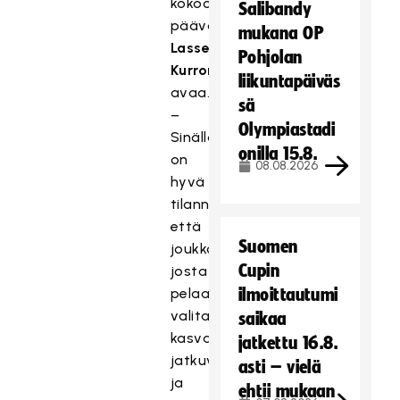
kokoonpanoon,
Salibandy
päävalmentaja
mukana OP
Lasse
Pohjolan
Kurronen
liikuntapäiväs
avaa.
sä
–
Olympiastadi
Sinällään
onilla 15.8.
on
08.08.2026
hyvä
tilanne,
että
Suomen
joukko,
Cupin
josta
pelaajia
ilmoittautumi
valitaan,
saikaa
kasvaa
jatkettu 16.8.
jatkuvasti,
asti – vielä
ja
ehtii mukaan