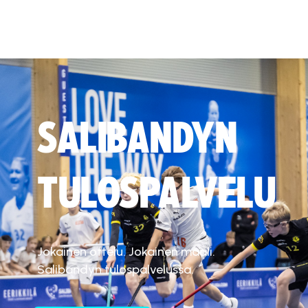
SALIBANDYN
TULOSPALVELU
Jokainen ottelu. Jokainen maali.
Salibandyn tulospalvelussa.