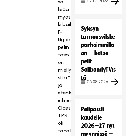
07.08.2026
se
lisää
myös
kilpailua.
Syksyn
F-
turnausvilske
liigan
parhaimmilla
pelin
an – katso
taso
pelit
on
SalibandyTV:s
miellyttänyt
tä
silmää,
06.08.2026
ja
etenkin
eilinen
Classic-
Pelipassit
TPS
kaudelle
oli
2026–27 nyt
todella
myynnissä –