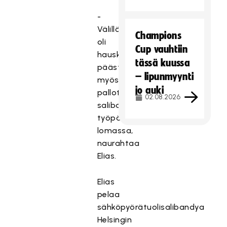
-
Välillä
Champions
oli
Cup vauhtiin
hauska
tässä kuussa
päästä
– lipunmyynti
myös
jo auki
pallottelemaan
02.08.2026
salibandykentille
työpäivän
lomassa,
naurahtaa
Elias.
Elias
pelaa
sähköpyörätuolisalibandya
Helsingin