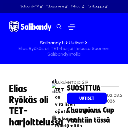
SalibandyTV
Tulospalvelu
F-liiga
Fanikauppa
Salibandy.fi
Uutiset
Elias Ryökäs oli TET-harjoittelussa Suomen
Salibandyliitolla
Lukukertoja:
219
Elias
SUOSITTUA
TET
0
02.08.2
on
Ryökäs oli
6
UUTISET
026
virallisen
.1
TET-
Champions Cup
0
opetussuunnitelman
.
mukainen
vauhtiin tässä
harjoittelussa
2
työelämään