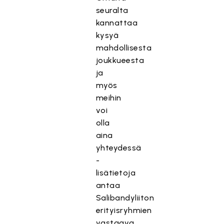
seuralta
kannattaa
kysyä
mahdollisesta
joukkueesta
ja
myös
meihin
voi
olla
aina
yhteydessä
-
lisätietoja
antaa
Salibandyliiton
erityisryhmien
vastaava