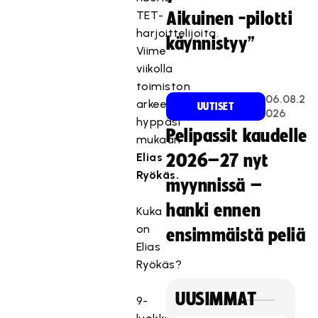
TET-
Aikuinen -pilotti
harjoittelijoita.
käynnistyy”
Viime
viikolla
toimiston
06.08.2
arkeen
UUTISET
026
hyppäsi
Pelipassit kaudelle
mukaan
Elias
2026–27 nyt
Ryökäs.
myynnissä –
hanki ennen
Kuka
on
ensimmäistä peliä
Elias
Ryökäs?
UUSIMMAT
9-