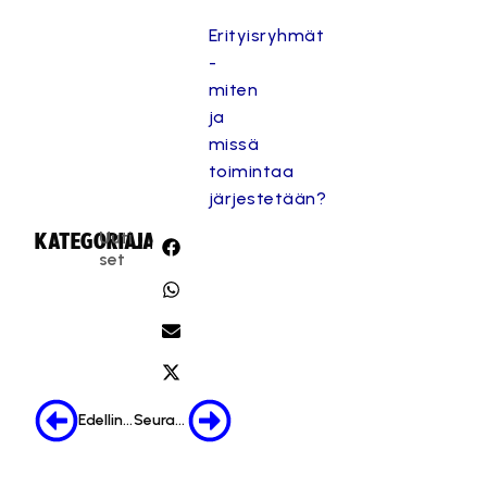
Erityisryhmät
-
miten
ja
missä
toimintaa
järjestetään?
Uuti
KATEGORIA:
JAA:
set
Edellinen
Seuraava