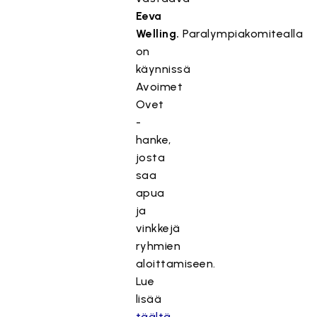
Eeva
Welling.
Paralympiakomitealla
on
käynnissä
Avoimet
Ovet
-
hanke,
josta
saa
apua
ja
vinkkejä
ryhmien
aloittamiseen.
Lue
lisää
täältä.