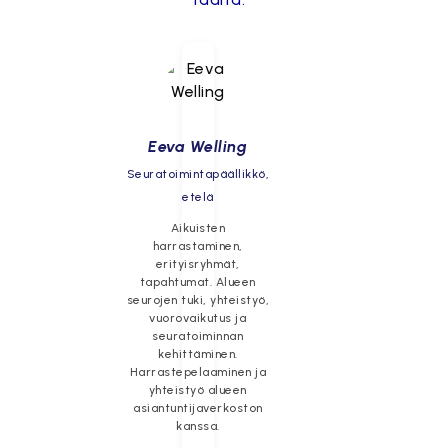
Eeva Welling
Seuratoimintapäällikkö,
etelä
Aikuisten
harrastaminen,
erityisryhmät,
tapahtumat. Alueen
seurojen tuki, yhteistyö,
vuorovaikutus ja
seuratoiminnan
kehittäminen.
Harrastepelaaminen ja
yhteistyö alueen
asiantuntijaverkoston
kanssa.