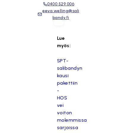
0400 529 006
eeva.welling@sali
bandy.fi
Lue
myös:
SPT-
salibandyn
kausi
pakettiin
-
HOS
vei
voiton
molemmissa
sarjoissa