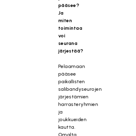
pääsee?
Ja
miten
toimintaa
voi
seurana
järjestää?
Pelaamaan
pääsee
paikallisten
salibandyseurojen
järjestämien
harrasteryhmien
ja
joukkueiden
kautta.
Omalta