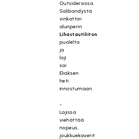
Outsidersissa.
Salibandystä
vinkattiin
alunperin
Lihastautiliiton
puolelta
ja
laji
sai
Eliaksen
heti
innostumaan.
-
Lajissa
viehättää
nopeus,
joukkuekaverit