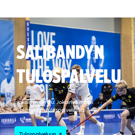
SALIBANDYN
TULOSPALVELU
Jokainen ottelu. Jokainen maali.
Salibandyn tulospalvelussa.
Tulospalveluun