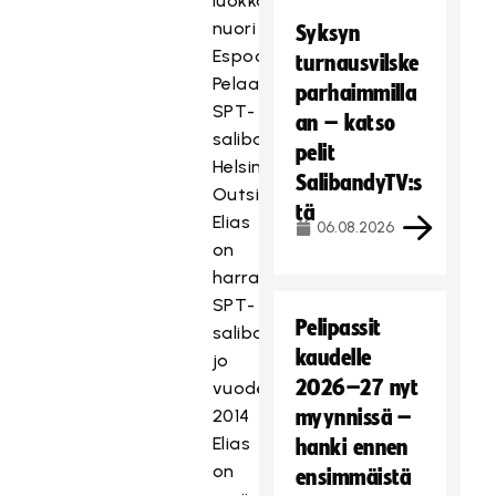
luokkalainen
nuori
Syksyn
Espoosta
turnausvilske
Pelaa
parhaimmilla
SPT-
an – katso
salibandya
pelit
Helsinki
SalibandyTV:s
Outsidersissa
tä
Elias
06.08.2026
on
harrastanut
SPT-
Pelipassit
salibandya
kaudelle
jo
2026–27 nyt
vuodesta
2014
myynnissä –
Elias
hanki ennen
on
ensimmäistä