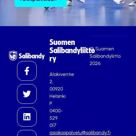
Suomen
© Suomen
Salibandyliitto
Salibandyliitto
ry
2026
Alakiventie
2,
00920
Helsinki
P.
0400-
529
017
asiakaspalvelu@salibandy.fi