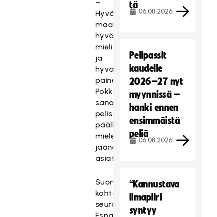
–
tä
06.08.2026
Hyvät
maalit,
hyvä
mieli
Pelipassit
ja
kaudelle
hyvä
paineistus,
2026–27 nyt
Pokki
myynnissä –
sanoi
hanki ennen
pelistä
ensimmäistä
päällimmäisenä
peliä
mieleen
06.08.2026
jääneet
asiat.
Suomi
“Kannustava
kohtaa
ilmapiiri
seuraavaksi
syntyy
Espanjan.