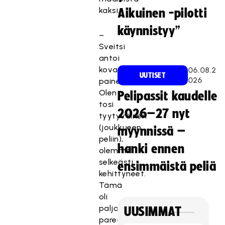
kaksi.
Aikuinen -pilotti
käynnistyy”
–
Sveitsi
antoi
kovaa
06.08.2
UUTISET
026
painetta.
Olen
Pelipassit kaudelle
tosi
2026–27 nyt
tyytyväinen
(joukkueen
myynnissä –
peliin),
hanki ennen
olemme
selkeästi
ensimmäistä peliä
kehittyneet.
Tämä
oli
paljon
UUSIMMAT
parempi