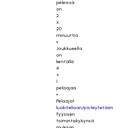
peleissä
on
2
x
20
minuuttia
▪
Joukkueella
on
kentällä
4
+
1
pelaajaa
▪
Pelaajat
luokitellaan/pisteytetään
fyysisen
toimintakykynsä
mukaan