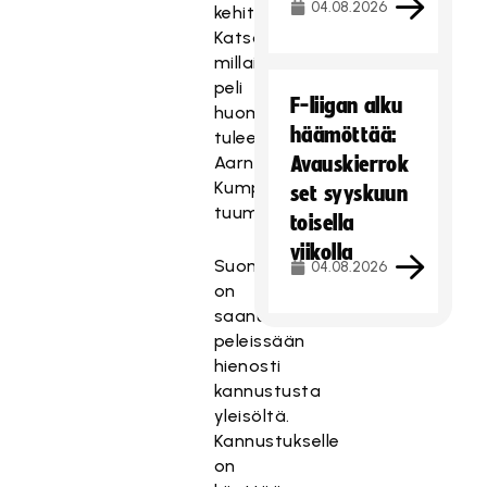
04.08.2026
kehittynyt.
Katsotaan,
millainen
peli
F-liigan alku
huomenna
häämöttää:
tulee,
Aarni
Avauskierrok
Kumpulainen
set syyskuun
tuumii.
toisella
viikolla
Suomi
04.08.2026
on
saanut
peleissään
hienosti
kannustusta
yleisöltä.
Kannustukselle
on