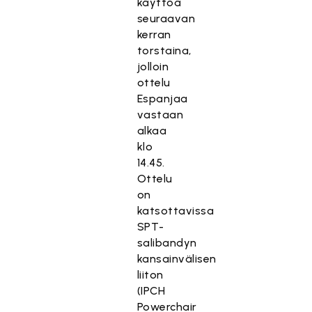
käyttöä
seuraavan
kerran
torstaina,
jolloin
ottelu
Espanjaa
vastaan
alkaa
klo
14.45.
Ottelu
on
katsottavissa
SPT-
salibandyn
kansainvälisen
liiton
(IPCH
Powerchair