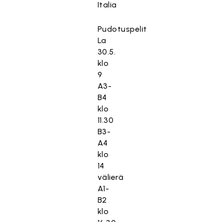
Italia
Pudotuspelit
La
30.5.
klo
9
A3-
B4
klo
11.30
B3-
A4
klo
14
välierä
A1-
B2
klo