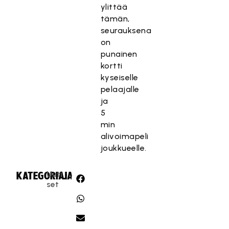
ylittää
tämän,
seurauksena
on
punainen
kortti
kyseiselle
pelaajalle
ja
5
min
alivoimapeli
joukkueelle.
Uuti
KATEGORIA:
JAA:
set