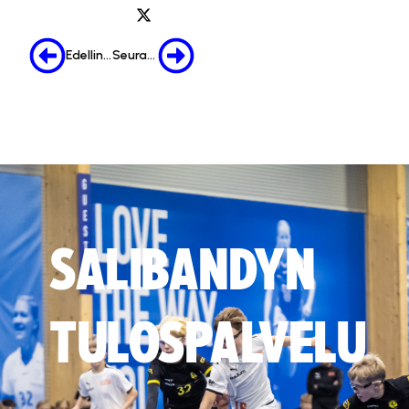
Edellinen
Seuraava
SALIBANDYN
TULOSPALVELU