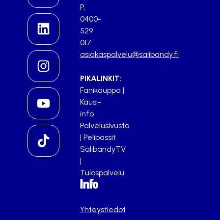
P.
0400-
529
017
asiakaspalvelu@salibandy.fi
PIKALINKIT:
Fanikauppa
|
Kausi-
info
Palvelusivusto
|
Pelipassit
SalibandyTV
|
Tulospalvelu
Info
Yhteystiedot