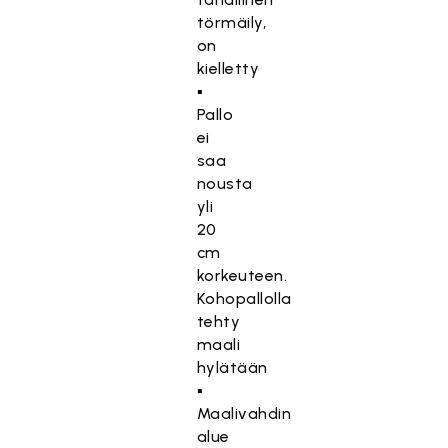
törmäily,
on
kielletty
▪
Pallo
ei
saa
nousta
yli
20
cm
korkeuteen.
Kohopallolla
tehty
maali
hylätään
▪
Maalivahdin
alue