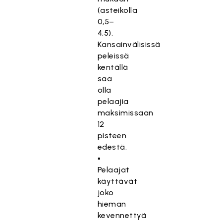
(asteikolla
0,5–
4,5).
Kansainvälisissä
peleissä
kentällä
saa
olla
pelaajia
maksimissaan
12
pisteen
edestä.
▪
Pelaajat
käyttävät
joko
hieman
kevennettyä