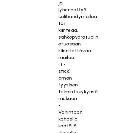
ja
lyhennettyä
salibandymailaa
tai
kiinteää,
sähköpyörätuolin
etuosaan
kiinnitettävää
mailaa
(T-
stick)
oman
fyysisen
toimintakykynsä
mukaan
▪
Vähintään
kahdella
kentällä
olevalla