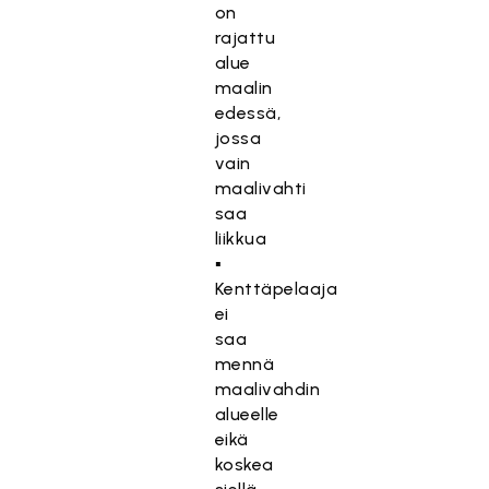
on
rajattu
alue
maalin
edessä,
jossa
vain
maalivahti
saa
liikkua
▪
Kenttäpelaaja
ei
saa
mennä
maalivahdin
alueelle
eikä
koskea