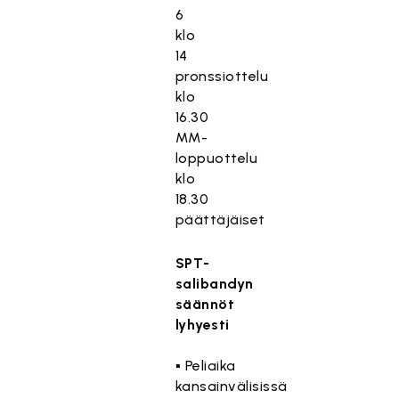
6
klo
14
pronssiottelu
klo
16.30
MM-
loppuottelu
klo
18.30
päättäjäiset
SPT-
salibandyn
säännöt
lyhyesti
▪ Peliaika
kansainvälisissä