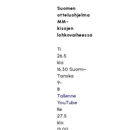
Suomen
otteluohjelma
MM-
kisojen
lohkovaiheessa
Ti
26.5.
klo
16.30 Suomi–
Tanska
9-
8
Tallenne
YouTube
Ke
27.5.
klo
13.00