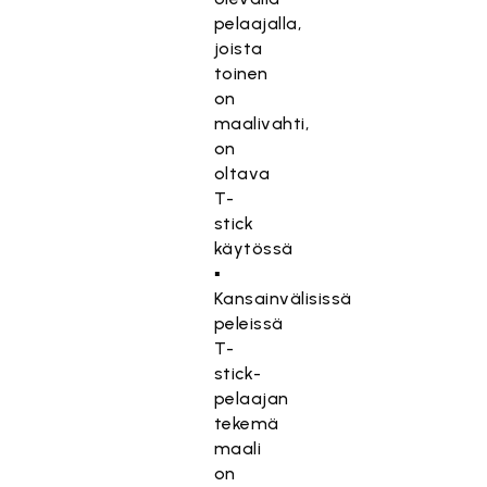
pelaajalla,
joista
toinen
on
maalivahti,
on
oltava
T-
stick
käytössä
▪
Kansainvälisissä
peleissä
T-
stick-
pelaajan
tekemä
maali
on