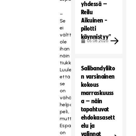
yhdessä –
Reilu
–
Aikuinen -
Se
ei
pilotti
välttämättä
käynnistyy”
05.08.2026
ole
ihan
näin
tiukka.
Salibandyliito
Luulen,
n varsinainen
että
se
kokous
on
marraskuuss
vähän
a – näin
helpompi
tapahtuvat
peli,
ehdokasasett
mutta
elu ja
Espanjakin
on
valinnat