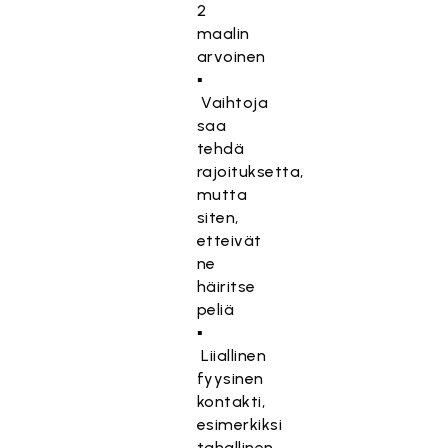
2
maalin
arvoinen
▪
Vaihtoja
saa
tehdä
rajoituksetta,
mutta
siten,
etteivät
ne
häiritse
peliä
▪
Liiallinen
fyysinen
kontakti,
esimerkiksi
tahallinen