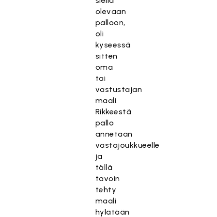
siellä
olevaan
palloon,
oli
kyseessä
sitten
oma
tai
vastustajan
maali.
Rikkeestä
pallo
annetaan
vastajoukkueelle
ja
tällä
tavoin
tehty
maali
hylätään