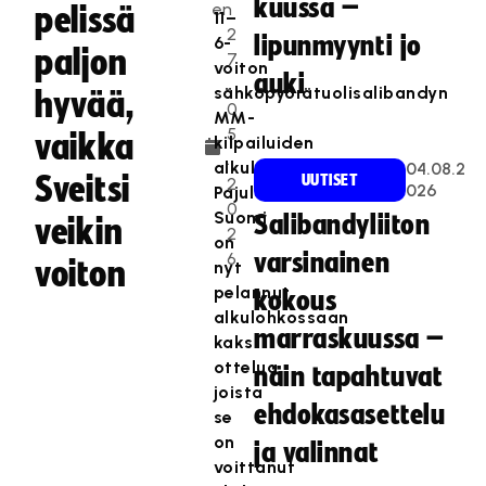
kuussa –
en
pelissä
11–
2
lipunmyynti jo
6-
paljon
7
voiton
auki
.
sähköpyörätuolisalibandyn
hyvää,
0
MM-
5
vaikka
kilpailuiden
.
alkulohkossa
04.08.2
Sveitsi
UUTISET
2
026
Pajulahdessa.
0
Suomi
Salibandyliiton
veikin
2
on
6
varsinainen
voiton
nyt
pelannut
kokous
alkulohkossaan
marraskuussa –
kaksi
ottelua,
näin tapahtuvat
joista
ehdokasasettelu
se
on
ja valinnat
voittanut