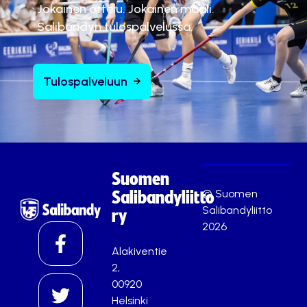
Jokainen ottelu. Jokainen maali.
Salibandyn tulospalvelussa.
Tulospalveluun
Suomen
© Suomen
Salibandyliitto
Salibandyliitto
ry
2026
Alakiventie
2,
00920
Helsinki