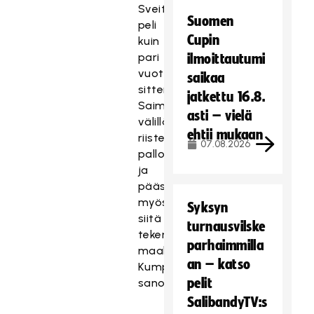
Sveitsi-
Suomen
peli
Cupin
kuin
pari
ilmoittautumi
vuotta
saikaa
sitten.
jatkettu 16.8.
Saimme
asti – vielä
välillä
ehtii mukaan
riistettyä
07.08.2026
palloa
ja
pääsimme
myös
Syksyn
siitä
turnausvilske
tekemään
parhaimmilla
maaleja,
an – katso
Kumpulainen
pelit
sanoi.
SalibandyTV:s