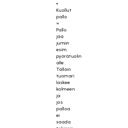
▪
Kuollut
pallo
=
Pallo
jää
jumiin
esim.
pyörätuolin
alle.
Tällöin
tuomari
laskee
kolmeen
ja
jos
palloa
ei
saada