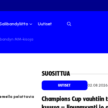
Salibandyliitto
Uutiset
libandyn MM-kisoja
SUOSITTUA
02.08.2026
UUTISET
reella pelattavia
Champions Cup vauhtiin 
kuussa – lipunmyynti jo 