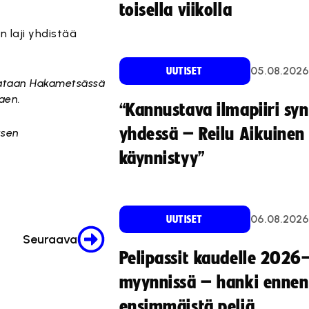
toisella viikolla
 laji yhdistää
05.08.2026
UUTISET
elataan Hakametsässä
kaen.
“Kannustava ilmapiiri sy
yhdessä – Reilu Aikuinen 
ksen
käynnistyy”
06.08.2026
UUTISET
Seuraava
Pelipassit kaudelle 2026
myynnissä – hanki ennen
ensimmäistä peliä