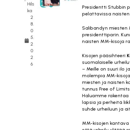
Hils
Presidentti Stubbin 
ka
pelattavissa naisten
2
8.
Salibandyn miesten 
0
presidenttiparin. Kun
5.
naisten MM-kisoja ra
2
0
Kisojen pääsihteeri
K
2
suomalaiselle urheilu
6
– Meille on suuri ilo 
molempia MM-kisojam
miesten ja naisten ko
tunnus Free of Limits
Haluamme rakentaa M
lapsia ja perheitä l
suhde urheiluun ja a
MM-kisojen kantava a
että urheilu ylittää r