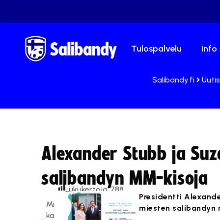
Tulospalvelu
Info
Salibandy.fi
Uuti
Alexander Stubb ja Suz
salibandyn MM-kisoja
Lukukertoja:
788
Presidentti Alexand
Mi
miesten salibandyn
ka