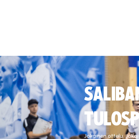
SALIBA
TULOSP
Jokainen ottelu. Joka