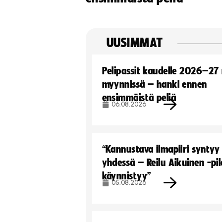
UUSIMMAT
Pelipassit kaudelle 2026–27
myynnissä – hanki ennen
ensimmäistä peliä
06.08.2026
“Kannustava ilmapiiri syntyy
yhdessä – Reilu Aikuinen -pil
käynnistyy”
05.08.2026