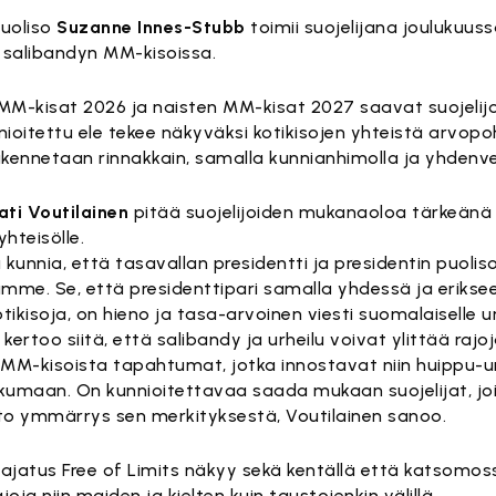
puoliso
Suzanne Innes-Stubb
toimii suojelijana joulukuus
 salibandyn MM-kisoissa.
MM-kisat 2026 ja naisten MM-kisat 2027 saavat suojeli
nioitettu ele tekee näkyväksi kotikisojen yhteistä arvopo
kennetaan rinnakkain, samalla kunnianhimolla ja yhdenve
ati Voutilainen
pitää suojelijoiden mukanaoloa tärkeänä 
yhteisölle.
ja kunnia, että tasavallan presidentti ja presidentin puoli
me. Se, että presidenttipari samalla yhdessä ja erikse
tikisoja, on hieno ja tasa-arvoinen viesti suomalaiselle urh
 kertoo siitä, että salibandy ja urheilu voivat ylittää rajo
M-kisoista tapahtumat, jotka innostavat niin huippu-ur
iikkumaan. On kunnioitettavaa saada mukaan suojelijat, j
ito ymmärrys sen merkityksestä, Voutilainen sanoo.
jatus Free of Limits näkyy sekä kentällä että katsomos
ajoja niin maiden ja kielten kuin taustojenkin välillä.