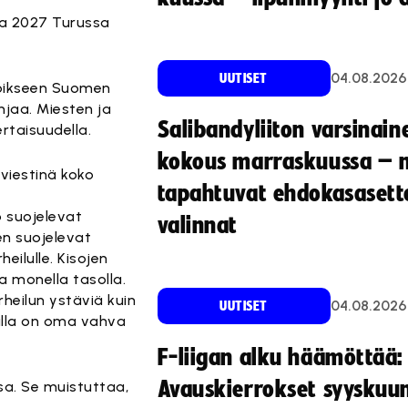
sa 2027 Turussa
04.08.2026
UUTISET
joikseen Suomen
hjaa. Miesten ja
Salibandyliiton varsinain
rtaisuudella.
kokous marraskuussa – 
viestinä koko
tapahtuvat ehdokasasette
so suojelevat
valinnat
en suojelevat
eilulle. Kisojen
ja monella tasolla.
heilun ystäviä kuin
04.08.2026
UUTISET
oilla on oma vahva
F-liigan alku häämöttää:
Avauskierrokset syyskuu
sa. Se muistuttaa,