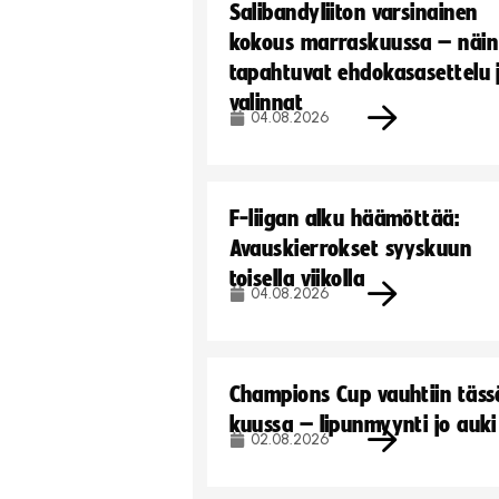
Salibandyliiton varsinainen
kokous marraskuussa – näin
tapahtuvat ehdokasasettelu 
valinnat
04.08.2026
F-liigan alku häämöttää:
Avauskierrokset syyskuun
toisella viikolla
04.08.2026
Champions Cup vauhtiin täss
kuussa – lipunmyynti jo auki
02.08.2026