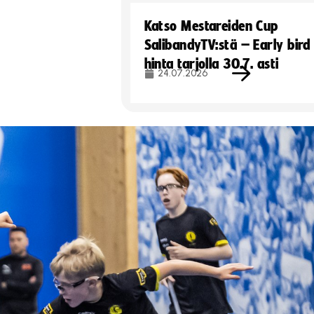
Katso Mestareiden Cup
SalibandyTV:stä – Early bird
hinta tarjolla 30.7. asti
24.07.2026