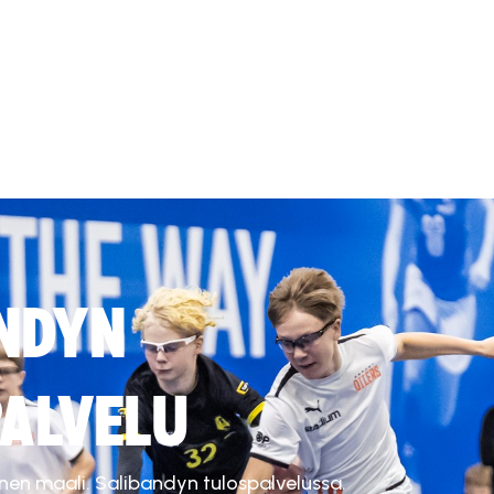
NDYN
ALVELU
inen maali. Salibandyn tulospalvelussa.