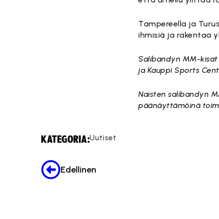
Tampereella ja Turus
ihmisiä ja rakentaa 
Salibandyn MM-kisat 
ja Kauppi Sports Cente
Naisten salibandyn MM
päänäyttämöinä toimiv
Uutiset
KATEGORIA:
Edellinen