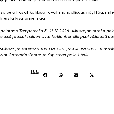
sa pelattavat kotikisat ovat mahdollisuus näyttää, miten
yhteistä kisatunnelmaa.
pelataan Tampereella 5.–13.12.2026. Alkusarjan ottelut p
rissä ja kisat huipentuvat Nokia Arenalla puolivälieristä al
-kisat järjestetään Turussa 3.–11. joulukuuta 2027. Turnau
at Gatorade Center ja Kupittaan palloiluhalli.
JAA: