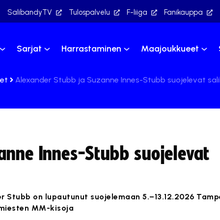
SalibandyTV
Tulospalvelu
F-liiga
Fanikauppa
Sarjat
Harrastaminen
Maajoukkueet
set
Alexander Stubb ja Suzanne Innes-Stubb suojelevat sa
anne Innes-Stubb suojelevat
er Stubb on lupautunut suojelemaan 5.–13.12.2026 Tampe
 miesten MM-kisoja