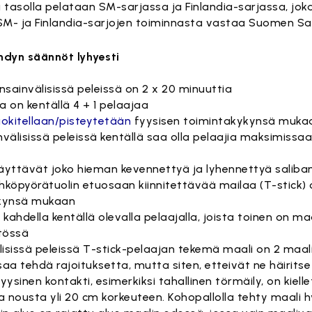
la tasolla pelataan SM-sarjassa ja Finlandia-sarjassa, joka
SM- ja Finlandia-sarjojen toiminnasta vastaa Suomen Sal
ndyn säännöt lyhyesti
ansainvälisissä peleissä on 2 x 20 minuuttia
la on kentällä 4 + 1 pelaajaa
uokitellaan/pisteytetään
fyysisen toimintakykynsä mukaan
invälisissä peleissä kentällä saa olla pelaajia maksimissaa
käyttävät joko hieman kevennettyä ja lyhennettyä saliba
ähköpyörätuolin etuosaan kiinnitettävää mailaa (T-stick)
ykynsä mukaan
kahdella kentällä olevalla pelaajalla, joista toinen on ma
ytössä
lisissä peleissä T-stick-pelaajan tekemä maali on 2 maa
saa tehdä rajoituksetta, mutta siten, etteivät ne häiritse
 fyysinen kontakti, esimerkiksi tahallinen törmäily, on kiell
saa nousta yli 20 cm korkeuteen. Kohopallolla tehty maali