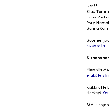
Staff
Elias Tamm
Tony Puska
Pyry Nieme
Sanna Kalma
Suomen jou
sivustolla.
Sisäänpääsy
Yleisöllä M
etukäteisil
Kaikki otte
Hockey)
Yo
MM-kisojen 