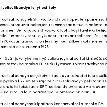
uolisalibandyn lyhyt esittely
uolisalibandy eli SPT-salibandy on nopeatempoinen ja 
 jossa korostuvat pelaajien tekninen taito, tuolin hallinta j
aminen. Se tarjoaa sähköpyörätuolia käyttäville urheilijo
sillä – intensiivisesti, älykkäästi ja tavoitteellisesti. Peli s
1970-luvun alussa ja on levinnyt sen jälkeen kolmelle eri 
iminta alkoi vuonna 1993.
yttävät joko lyhennettyä salibandymailaa tai kiinteää, s
innitettävää mailaa (T-stick) fyysisen toimintakykynsä
uolisalibandyn sarjatoimintaan ovat oikeutettuja osalli
kin pysyvä liikkumisen rajoite. SPT-salibandyä pelataan se
ei erotella toisistaan. SPT-salibandy on ainoa vaikeavam
ilumuoto, ja lajin harrastajia Suomessa on noin 100.
uolisalibandyssa kilpaillaan kansainvälisellä tasolla EM- 