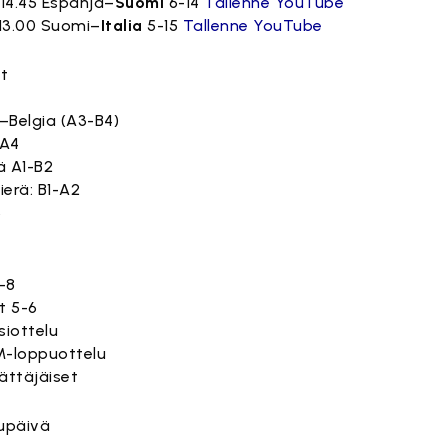
 14.45 Espanja–
Suomi
6-14
Tallenne YouTube
o 13.00 Suomi–
Italia
5-15
Tallenne YouTube
t
–Belgia (A3-B4)
-A4
rä A1-B2
lierä: B1-A2
5
7-8
at 5-6
siottelu
M-loppuottelu
äättäjäiset
uupäivä