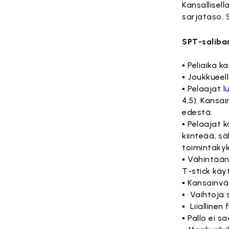
Kansallisel
sarjataso. 
SPT-saliba
▪ Peliaika k
▪ Joukkueel
▪ Pelaajat
l
4,5). Kansa
edestä.
▪ Pelaajat 
kiinteää, s
toimintak
▪ Vähintään 
T-stick kä
▪ Kansainvä
▪ Vaihtoja 
▪ Liiallinen
▪ Pallo ei 