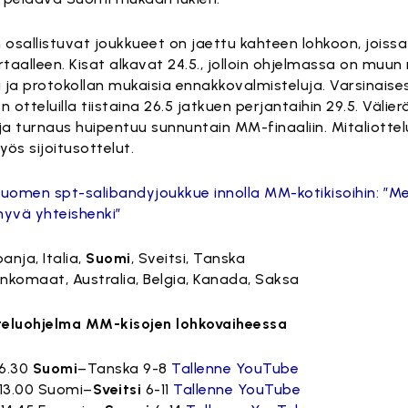
 osallistuvat joukkueet on jaettu kahteen lohkoon, jois
rtaalleen. Kisat alkavat 24.5., jolloin ohjelmassa on muu
a ja protokollan mukaisia ennakkovalmisteluja. Varsinaise
 otteluilla tiistaina 26.5 jatkuen perjantaihin 29.5. Välie
ja turnaus huipentuu sunnuntain MM-finaaliin. Mitaliottel
ös sijoitusottelut.
uomen spt-salibandyjoukkue innolla MM-kotikisoihin: ”Mei
 hyvä yhteishenki”
anja, Italia,
Suomi
, Sveitsi, Tanska
ankomaat, Australia, Belgia, Kanada, Saksa
eluohjelma MM-kisojen lohkovaiheessa
 16.30
Suomi
–Tanska 9-8
Tallenne YouTube
o 13.00 Suomi–
Sveitsi
6-11
Tallenne YouTube