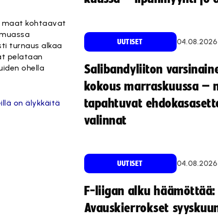
sa maat kohtaavat
n muassa
04.08.2026
UUTISET
sti turnaus alkaa
rät pelataan
Salibandyliiton varsinain
uiden ohella
kokous marraskuussa – 
tapahtuvat ehdokasasette
llä on älykkäitä
valinnat
04.08.2026
UUTISET
F-liigan alku häämöttää:
Avauskierrokset syyskuu