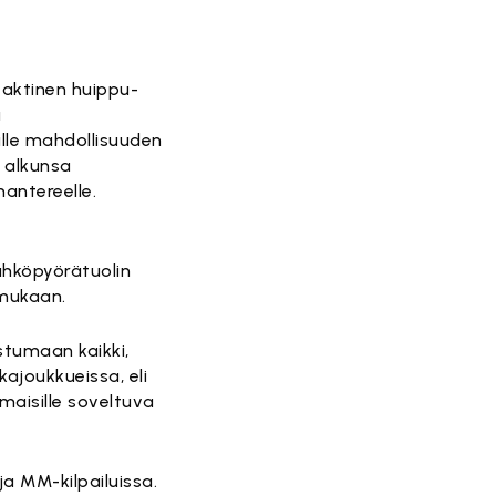
taktinen huippu-
a
ille mahdollisuuden
ai alkunsa
mantereelle.
ähköpyörätuolin
 mukaan.
stumaan kaikki,
kajoukkueissa, eli
maisille soveltuva
ja MM-kilpailuissa.