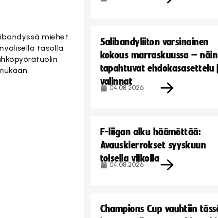
ibandyssä miehet
Salibandyliiton varsinainen
välisellä tasolla.
kokous marraskuussa – näin
ähköpyörätuolin
tapahtuvat ehdokasasettelu 
 mukaan.
valinnat
04.08.2026
F-liigan alku häämöttää:
Avauskierrokset syyskuun
toisella viikolla
04.08.2026
Champions Cup vauhtiin täss