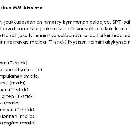
ukkue MM-kisoissa
joukkueeseen on nimetty kymmenen pelaajaa. SPT-sal
laavat samoissa joukkueissa niin kansallisella kuin kansain
yttävät joko lyhennettyä salibandymailaa tai kiinteää, s
innitettävää mailaa (T-stick) fyysisen toimintakykynsä
nen (T-stick)
kka Isometsä (maila)
mpulainen (maila)
rsu (maila)
inen (T-stick)
iainen (T-stick)
i (maila)
minen (T-stick)
uorinen (maila)
stergård (maila)