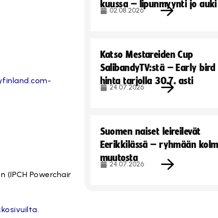
kuussa – lipunmyynti jo auki
02.08.2026
Katso Mestareiden Cup
SalibandyTV:stä – Early bird
hinta tarjolla 30.7. asti
yfinland.com-
24.07.2026
Suomen naiset leireilevät
Eerikkilässä – ryhmään kol
muutosta
24.07.2026
on (IPCH Powerchair
rkkosivuilta
.