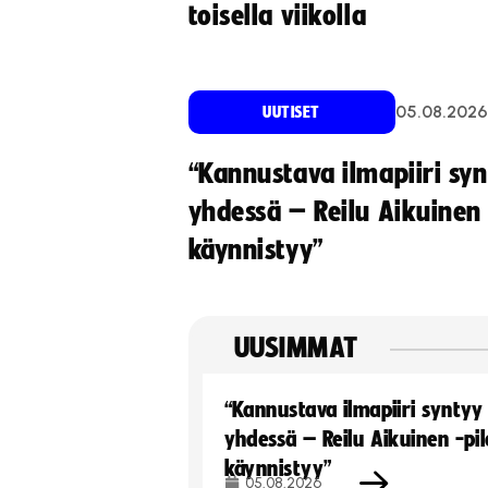
toisella viikolla
05.08.2026
UUTISET
“Kannustava ilmapiiri sy
yhdessä – Reilu Aikuinen 
käynnistyy”
UUSIMMAT
“Kannustava ilmapiiri syntyy
yhdessä – Reilu Aikuinen -pil
käynnistyy”
05.08.2026