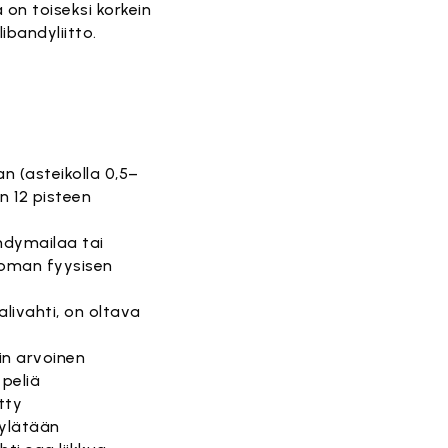
 on toiseksi korkein
ibandyliitto.
 (asteikolla 0,5–
n 12 pisteen
ndymailaa tai
 oman fyysisen
alivahti, on oltava
lin arvoinen
 peliä
etty
 hylätään