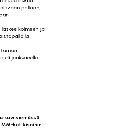
hti saa liikkua
 olevaan palloon,
taan
ri laskee kolmeen ja
iistapallolla
ä tämän,
peli joukkueelle.
a kävi viemässä
 MM-kotikisoihin