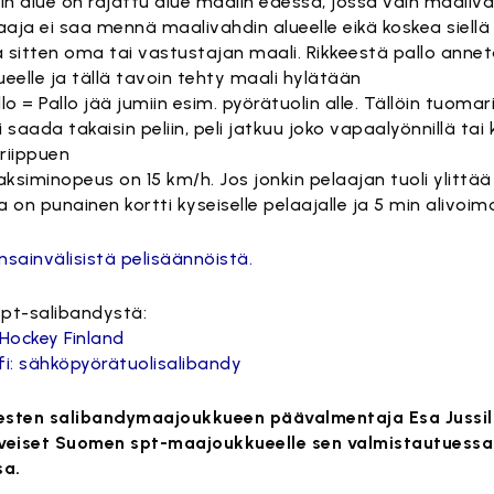
in alue on rajattu alue maalin edessä, jossa vain maaliva
aaja ei saa mennä maalivahdin alueelle eikä koskea siellä
ä sitten oma tai vastustajan maali. Rikkeestä pallo anne
eelle ja tällä tavoin tehty maali hylätään
llo = Pallo jää jumiin esim. pyörätuolin alle. Tällöin tuoma
i saada takaisin peliin, peli jatkuu joko vapaalyönnillä tai k
 riippuen
aksiminopeus on 15 km/h. Jos jonkin pelaajan tuoli ylittä
 on punainen kortti kyseiselle pelaajalle ja 5 min alivoima
nsainvälisistä pelisäännöistä.
spt-salibandystä:
Hockey Finland
.fi: sähköpyörätuolisalibandy
sten salibandymaajoukkueen päävalmentaja Esa Jussil
veiset Suomen spt-maajoukkueelle sen valmistautuessa
sa.