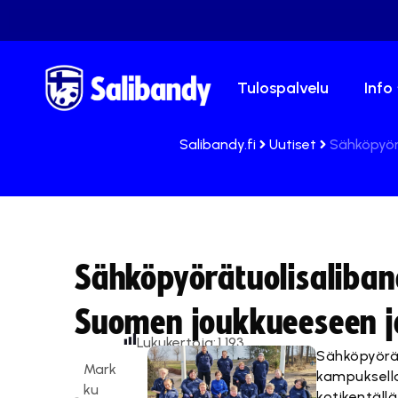
Tulospalvelu
Info
Salibandy.fi
Uutiset
Sähköpyör
Sähköpyörätuolisaliban
Suomen joukkueeseen j
Lukukertoja:
1 193
Sähköpyörät
Mark
kampuksell
ku
kotikentäll