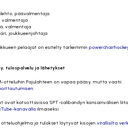
ilehto, päävalmentaja
, valmentaja
lä, valmentaja
ri, joukkueenjohtaja
kkueen pelaajat on esitelty tarkemmin
powerchairhocke
, tulospalvelu ja lähetykset
M-otteluihin Pajulahteen on vapaa pääsy, mutta vaatii
moittautumisen
.
lut ovat katsottavissa SPT-salibandyn kansainvälisen liit
uTube-kanavalla
ilmaiseksi.
otteluohjelma ja tulokset löytyvät kisojen
virallisilta ve