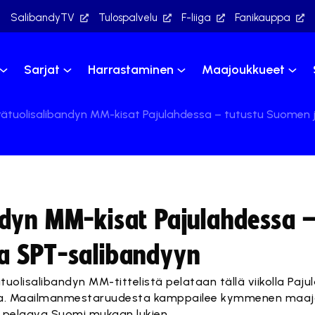
SalibandyTV
Tulospalvelu
F-liiga
Fanikauppa
Sarjat
Harrastaminen
Maajoukkueet
ätuolisalibandyn MM-kisat Pajulahdessa – tutustu Suomen 
dyn MM-kisat Pajulahdessa –
a SPT-salibandyyn
uolisalibandyn MM-tittelistä pelataan tällä viikolla Paju
a. Maailmanmestaruudesta kamppailee kymmenen maaj
ä pelaava Suomi mukaan lukien.