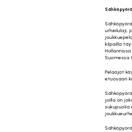
Sähköpyörät
Sähköpyörät
urheilulaji,
joukkuepela
kilpailla täy
Hollannissa 
Suomessa to
Pelaajat kä
etuosaan ki
Sähköpyörät
joilla on jo
sukupuolia 
joukkueurhe
Sähköpyörät