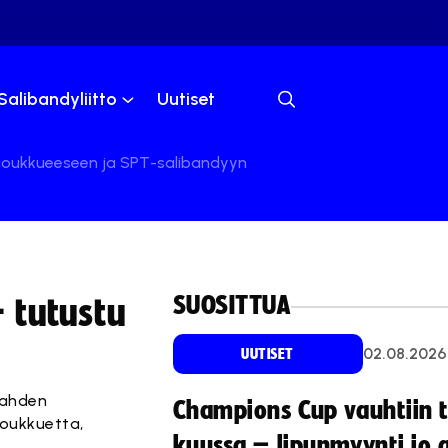
Salibandyliitto
Uutiset
joukkueeseen ja SPT-salibandyyn
SUOSITTUA
 tutustu
02.08.2026
UUTISET
lahden
Champions Cup vauhtiin 
oukkuetta,
kuussa – lipunmyynti jo 