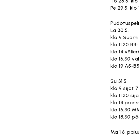
To 28.5. klo
Pe 29.5. kl
Pudotuspeli
La 30.5.
klo 9 Suomi
klo 11.30 B3
klo 14 välie
klo 16.30 vä
klo 19 A5-B
Su 31.5.
klo 9 sijat 
klo 11.30 sij
klo 14 prons
klo 16.30 M
klo 18.30 p
Ma 1.6. pal