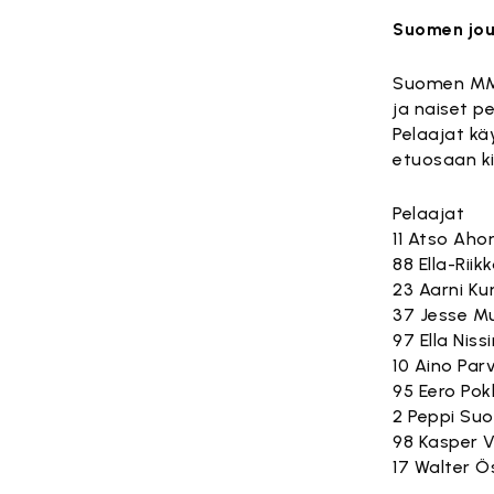
Suomen jo
Suomen MM-
ja naiset pe
Pelaajat kä
etuosaan ki
Pelaajat
11 Atso Aho
88 Ella-Rii
23 Aarni Ku
37 Jesse Mu
97 Ella Niss
10 Aino Parv
95 Eero Pokk
2 Peppi Suo
98 Kasper V
17 Walter Ö