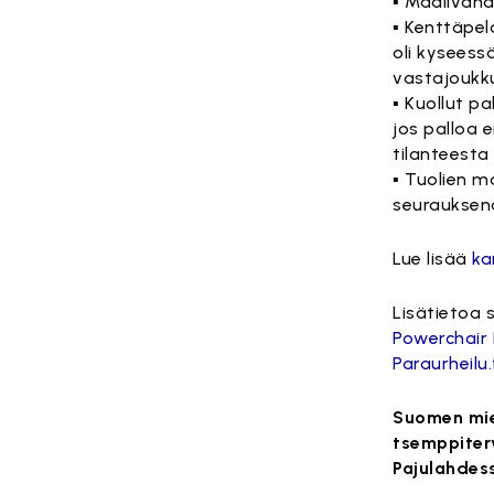
▪ Maalivahd
▪ Kenttäpel
oli kyseess
vastajoukku
▪ Kuollut pa
jos palloa e
tilanteesta
▪ Tuolien m
seurauksena
Lue lisää
ka
Lisätietoa 
Powerchair 
Paraurheilu
Suomen mie
tsemppiter
Pajulahdes