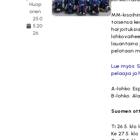
Huop
onen
MM-kisoihin
25.0
toisensa ke
5.20
harjoituksi
26
lohkovaiheen
lauantaina 
pelataan my
Lue myös: S
pelaajia ja
A-lohko: Esp
B-lohko: Al
Suomen ott
Ti 26.5. klo
Ke 27.5. kl