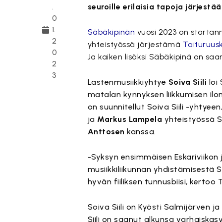
.
seuroille erilaisia tapoja järjestä
0
1.
Säbäkipinän
vuosi 2023 on startan
2
yhteistyössä järjestämä
Taituruus
0
Ja kaiken lisäksi Säbäkipinä on sa
2
3
Lastenmusiikkiyhtye
Soiva Siili
loi
matalan kynnyksen liikkumisen ilo
on suunnitellut Soiva Siili -yhtyee
ja
Markus Lampela
yhteistyössä S
Anttosen
kanssa.
-Syksyn ensimmäisen Eskariviikon j
musiikkiliikunnan yhdistämisestä S
hyvän fiiliksen tunnusbiisi, kertoo
Soiva Siili on Kyösti Salmijärven
Siili on saanut alkunsa varhaiska