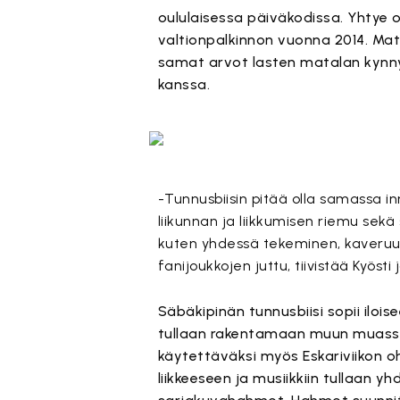
oululaisessa päiväkodissa. Yhtye 
valtionpalkinnon vuonna 2014. Mata
samat arvot lasten matalan kynny
kanssa.
-Tunnusbiisin pitää olla samassa in
liikunnan ja liikkumisen riemu sekä
kuten yhdessä tekeminen, kaveruus,
fanijoukkojen juttu, tiivistää Kyöst
Säbäkipinän tunnusbiisi sopii ilois
tullaan rakentamaan muun muassa li
käytettäväksi myös Eskariviikon 
liikkeeseen ja musiikkiin tullaan