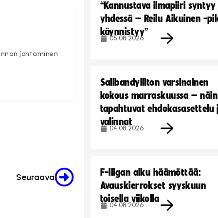
“Kannustava ilmapiiri syntyy
yhdessä – Reilu Aikuinen -pil
käynnistyy”
05.08.2026
minnan johtaminen
Salibandyliiton varsinainen
kokous marraskuussa – näin
tapahtuvat ehdokasasettelu 
valinnat
04.08.2026
F-liigan alku häämöttää:
Seuraava
Avauskierrokset syyskuun
toisella viikolla
04.08.2026