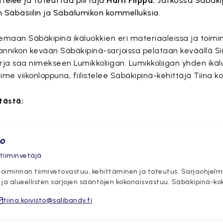
elee ja toteuttaa piirtäjä
Harri Filppa.
Jatkossa Säbäki
 Säbäsiilin ja Säbälumikon kommelluksia.
emaan Säbäkipinä ikäluokkien eri materiaaleissa ja toimi
annikon kevään Säbäkipinä-sarjoissa pelataan keväällä Siilil
sarja saa nimekseen Lumikkoliigan. Lumikkoliigan yhden ikä
me viikonloppuna, fiilistelee Säbäkipinä-kehittäjä Tiina koi
tästä:
ältö on estetty, koska se vaatii markkinointievästeitä.
Hyväksy markkinointievästeet
to
 tiiminvetäjä
atoiminnan tiimivetovastuu, kehittäminen ja toteutus. Sarjaohjelm
 ja alueellisten sarjojen sääntöjen kokonaisvastuu. Säbäkipinä-ko
tiina.koivisto@salibandy.fi