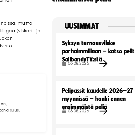
pinän
nnoissa, mutta
UUSIMMAT
iigaa (viskari- ja
luokan
Syksyn turnausvilske
visto.
parhaimmillaan – katso pelit
SalibandyTV:stä
06.08.2026
Pelipassit kaudelle 2026–27
myynnissä – hanki ennen
ien,
ensimmäistä peliä
konaisuus.
06.08.2026