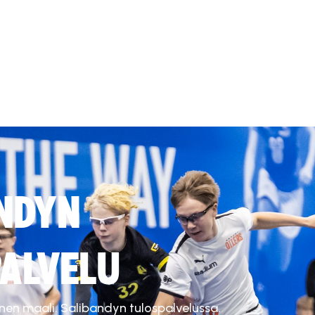
NDYN
ALVELU
inen maali. Salibandyn tulospalvelussa.