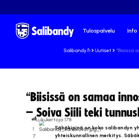
Tulospalvelu
Info
Salibandy.fi
Uutiset
“Biisissä 
“Biisissä on samaa inn
– Soiva Siili teki tunnu
Lukukertoja:
178
Säbäkipinä on koko salibandyn yht
1
yhteiskunnallinen merkitys. Säbäk
7