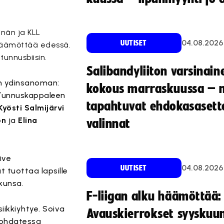
inän ja KLL
04.08.2026
UUTISET
 häämöttää edessä.
unnusbiisin.
Salibandyliiton varsinain
eän ydinsanoman:
kokous marraskuussa – 
. Tunnuskappaleen
tapahtuvat ehdokasasette
Kyösti Salmijärvi
on
ja
Elina
valinnat
ive
04.08.2026
UUTISET
t tuottaa lapsille
lkunsa.
F-liigan alku häämöttää:
iikkiyhtye. Soiva
Avauskierrokset syyskuu
 kohdatessa