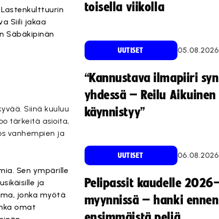
toisella viikolla
 Lastenkulttuurin
 Siili jakaa
an Säbäkipinän
05.08.2026
UUTISET
“Kannustava ilmapiiri sy
yhdessä – Reilu Aikuinen 
kyvää. Siinä kuuluu
käynnistyy”
o tärkeitä asioita,
yös vanhempien ja
06.08.2026
UUTISET
lmia. Sen ympärille
Pelipassit kaudelle 2026
ikäisille ja
eema, jonka myötä
myynnissä – hanki ennen
ihka omat
ensimmäistä peliä