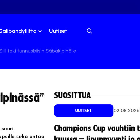
Salibandyliitto
Uutiset
li teki tunnusbiisin Säbäkipinälle
SUOSITTUA
ipinässä”
02.08.2026
UUTISET
Champions Cup vauhtiin 
 suuri
apsille sekä antaa
kuussa – lipunmyynti jo 