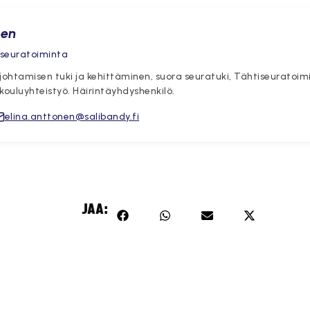
nen
, seuratoiminta
ohtamisen tuki ja kehittäminen, suora seuratuki, Tähtiseuratoi
kouluyhteistyö. Häirintäyhdyshenkilö.
elina.anttonen@salibandy.fi
JAA: