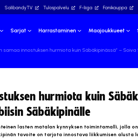
SalibandyTV
Tulospalvelu
F-liiga
Fanikauppa
Sarjat
Harrastaminen
Maajoukkueet
on samaa innostuksen hurmiota kuin Säbäkipinässä” – Soiva Sii
ostuksen hurmiota kuin Säbäk
sbiisin Säbäkipinälle
einen lasten matalan kynnyksen toimintamalli, jolla on
ipinän tavoite on tarjota innostava liikkumisen alusta l