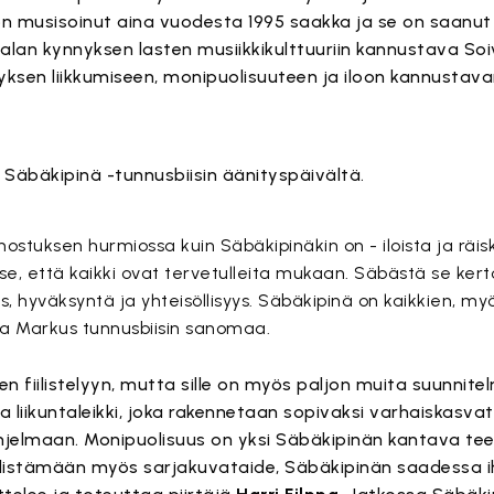
on musisoinut aina vuodesta 1995 saakka ja se on saanut
lan kynnyksen lasten musiikkikulttuuriin kannustava Soiva
ksen liikkumiseen, monipuolisuuteen ja iloon kannustav
nostuksen hurmiossa kuin Säbäkipinäkin on - iloista ja räis
 se, että kaikki ovat tervetulleita mukaan. Säbästä se kerto
 hyväksyntä ja yhteisöllisyys. Säbäkipinä on kaikkien, m
i ja Markus tunnusbiisin sanomaa.
een fiilistelyyn, mutta sille on myös paljon muita suunnite
ikuntaleikki, joka rakennetaan sopivaksi varhaiskasvatus
ohjelmaan. Monipuolisuus on yksi Säbäkipinän kantava t
 yhdistämään myös sarjakuvataide, Säbäkipinän saadessa 