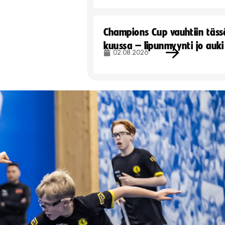
Champions Cup vauhtiin täss
kuussa – lipunmyynti jo auki
02.08.2026