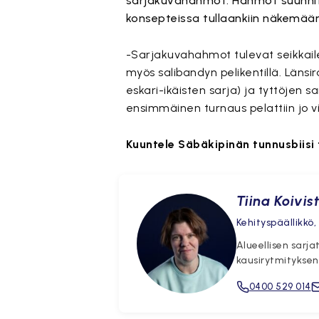
sarjakuvahahmot. Hahmot suunnitt
konsepteissa tullaankiin näkemään
-Sarjakuvahahmot tulevat seikkail
myös salibandyn pelikentillä. Länsir
eskari-ikäisten sarja) ja tyttöjen 
ensimmäinen turnaus pelattiin jo vii
Kuuntele Säbäkipinän tunnusbiisi 
Tämä sis
Tiina Koivis
Kehityspäällikkö,
Alueellisen sarj
kausirytmityksen
0400 529 014