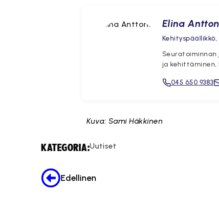
Elina Antto
Kehityspäällikkö
Seuratoiminnan j
ja kehittäminen, 
045 650 9383
Kuva: Sami Häkkinen
Uutiset
KATEGORIA:
Edellinen