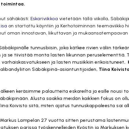
ä toimintaa.
nut sähäkästi:
Eskariviikkoa
vietetään tällä viikolla, Säbäkip
kisa
on startattu käyntiin ja Kerhotoiminnan teemaviikko
anut oman innostavan, liikuttavan ja mukaansatempaavan t
 Säbäkipinälle tunnusbiisin, joka kätkee rivien väliin tärk
n ja se tiivistää monta lasten liikunnan peruselementtiä
n, varhaiskasvatukseen ja lasten musiikkiin erikoistuneet,
alibandyliiton Säbäkipinä-asiantuntijoiden,
Tiina Koivist
älkeen keräsimme palautteita eskareilta ja esille nousi to
äbäkipinään. Alusta saakka meidän kaikkien fokus on ollu
 Tiina Koivisto siitä, miten ajatus tunnuskappaleesta sai a
 ja Markus Lampelan 27 vuotta sitten perustama lastenmus
svatuksen parissa työskennelleiden Kyöstin ja Markuksen