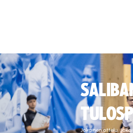
SALIBA
TULOSP
Jokainen ottelu. Joka