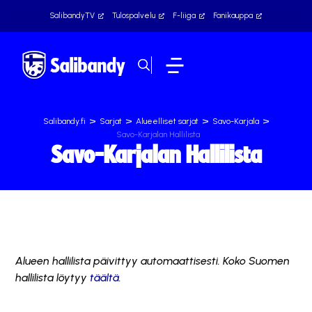
SalibandyTV
Tulospalvelu
F-liiga
Fanikauppa
>
>
>
>
Salibandy.fi
Sarjat
Alueelliset sarjat
Savo-Karjala
Savo-Karjalan Hallilista
Savo-Karjalan Hallilista
Alueen hallilista päivittyy automaattisesti. Koko Suomen
hallilista löytyy
täältä.