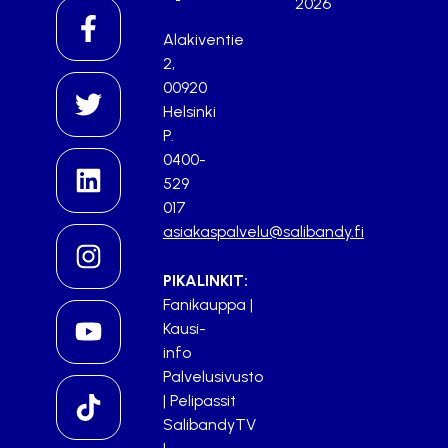
2026
Alakiventie
2,
00920
Helsinki
P.
0400-
529
017
asiakaspalvelu@salibandy.fi
PIKALINKIT:
Fanikauppa
|
Kausi-
info
Palvelusivusto
|
Pelipassit
SalibandyTV