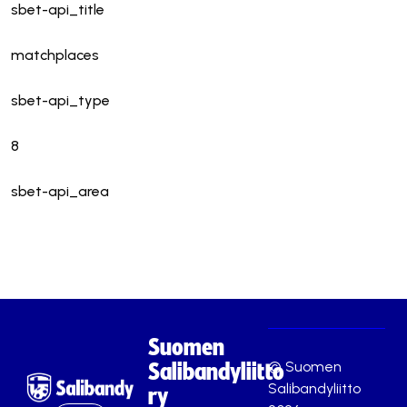
sbet-api_title
matchplaces
sbet-api_type
8
sbet-api_area
Suomen
© Suomen
Salibandyliitto
Salibandyliitto
ry