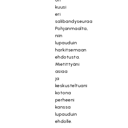
kuusi
eri
salibandyseuraa
Pohjanmaalta,
niin
lupauduin
harkitsemaan
ehdotusta.
Mietittyäni
asiaa
ja
keskusteltuani
kotona
perheeni
kanssa
lupauduin
ehdolle.