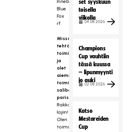
Innebandyföreningen
set syyskuun
Blue
toisella
Fox
viikolla
04.08.2026
rf.
Missä
tehtävissä
Champions
toimit
Cup vauhtiin
ja
tässä kuussa
olet
– lipunmyynti
aiemmin
jo auki
toiminut
02.08.2026
salibandyn
parissa?
Rakkaudesta
Katso
lajiin!
Mestareiden
Olen
Cup
toiminut