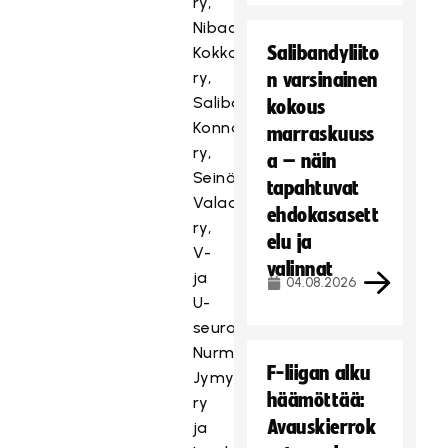
ry,
Nibacos
Salibandyliito
Kokkola
ry,
n varsinainen
Salibandyseura
kokous
Konnat
marraskuuss
ry,
a – näin
Seinäjoen
tapahtuvat
Valaat
ehdokasasett
ry,
elu ja
V-
valinnat
ja
04.08.2026
U-
seura
Nurmon
F-liigan alku
Jymy
häämöttää:
ry
Avauskierrok
ja