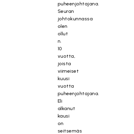
puheenjohtajana.
Seuran
johtokunnassa
olen
ollut
n.
10
vuotta,
joista
viimeiset
kuusi
vuotta
puheenjohtajana.
Eli
alkanut
kausi
on
seitsemäs