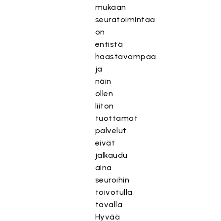
mukaan
seuratoimintaa
on
entistä
haastavampaa
ja
näin
ollen
liiton
tuottamat
palvelut
eivät
jalkaudu
aina
seuroihin
toivotulla
tavalla.
Hyvää