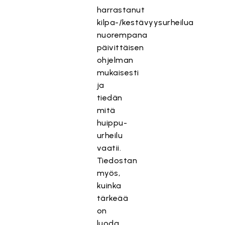
harrastanut
kilpa-/kestävyysurheilua
nuorempana
päivittäisen
ohjelman
mukaisesti
ja
tiedän
mitä
huippu-
urheilu
vaatii.
Tiedostan
myös,
kuinka
tärkeää
on
luoda