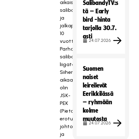
aikaisemmin
SalibandyTV:s
salibandy-
tä – Early
ja
bird -hinta
jalkapalloerotuomarina
tarjolla 30.7.
10
asti
24.07.2026
vuotta.
Parhaimmillani
salibandyssa
liigatasolla.
Suomen
Siihen
naiset
aikaan
leireilevät
olin
Eerikkilässä
JSK-
– ryhmään
PEK
kolme
(Pietarsaaren
muutosta
erotuomarikerho)
24.07.2026
johtokunnassa
ja