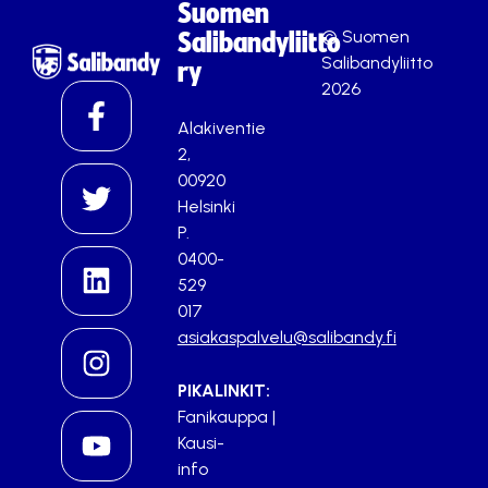
Suomen
© Suomen
Salibandyliitto
Salibandyliitto
ry
2026
Alakiventie
2,
00920
Helsinki
P.
0400-
529
017
asiakaspalvelu@salibandy.fi
PIKALINKIT:
Fanikauppa
|
Kausi-
info