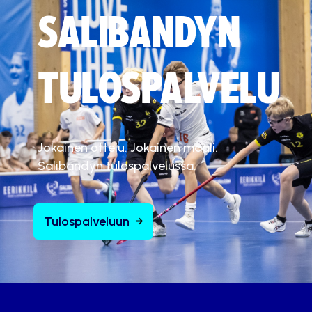
SALIBANDYN
TULOSPALVELU
Jokainen ottelu. Jokainen maali.
Salibandyn tulospalvelussa.
Tulospalveluun