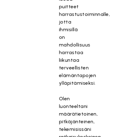
puitteet
harrastustoiminnalle,
jotta
ihmisillä
on
mahdollisuus
harrastaa
liikuntaa
terveellisten
elämäntapojen
ylläpitämiseksi.
Olen
luonteeltani
määrätietoinen,
pitkäjänteinen,
tekemisissäni
ratkaisukeskeinen,