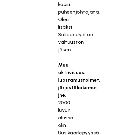
kausi
puheenjohtajana.
Olen
lisäksi
Salibandyliiton
valtuuston
jäsen.
Muu
aktiivisuus:
luottamustoimet,
järjestökokemus
jne.
2000-
luvun
alussa
olin
Uusikaarlepyyssä