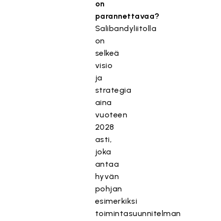
on
parannettavaa?
Salibandyliitolla
on
selkeä
visio
ja
strategia
aina
vuoteen
2028
asti,
joka
antaa
hyvän
pohjan
esimerkiksi
toimintasuunnitelman