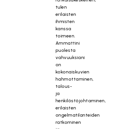
tulen
erilaisten
ihmisten
kanssa
toimeen.
Ammattini
puolesta
vahvuuksiani
on
kokonaiskuvien
hahmottaminen,
talous-
ja
henkilöstöjohtaminen,
erilaisten
ongelmatilanteiden
ratkominen