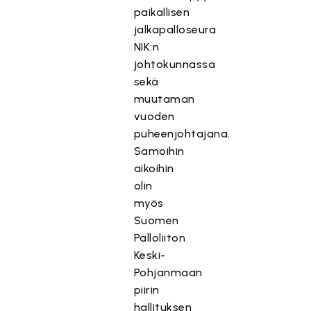
paikallisen
jalkapalloseura
NIK:n
johtokunnassa
sekä
muutaman
vuoden
puheenjohtajana.
Samoihin
aikoihin
olin
myös
Suomen
Palloliiton
Keski-
Pohjanmaan
piirin
hallituksen