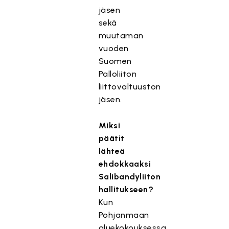
jäsen
sekä
muutaman
vuoden
Suomen
Palloliiton
liittovaltuuston
jäsen.
Miksi
päätit
lähteä
ehdokkaaksi
Salibandyliiton
hallitukseen?
Kun
Pohjanmaan
aluekokouksessa