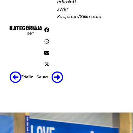
editointi:
Jyrki
Paajanen/Siilimedia
Uuti
KATEGORIA:
JAA:
set
Edellinen
Seuraava