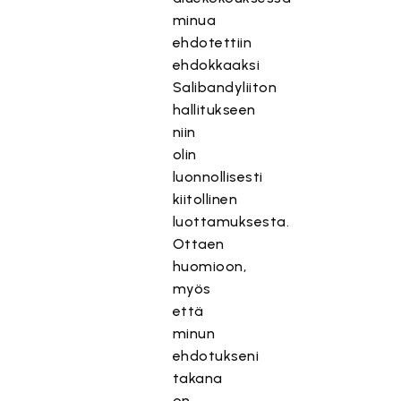
minua
ehdotettiin
ehdokkaaksi
Salibandyliiton
hallitukseen
niin
olin
luonnollisesti
kiitollinen
luottamuksesta.
Ottaen
huomioon,
myös
että
minun
ehdotukseni
takana
on