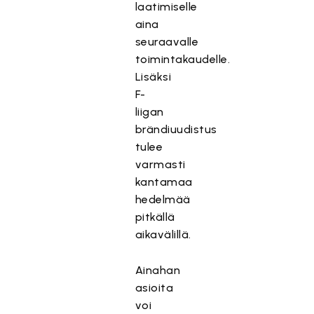
laatimiselle
aina
seuraavalle
toimintakaudelle.
Lisäksi
F-
liigan
brändiuudistus
tulee
varmasti
kantamaa
hedelmää
pitkällä
aikavälillä.
Ainahan
asioita
voi