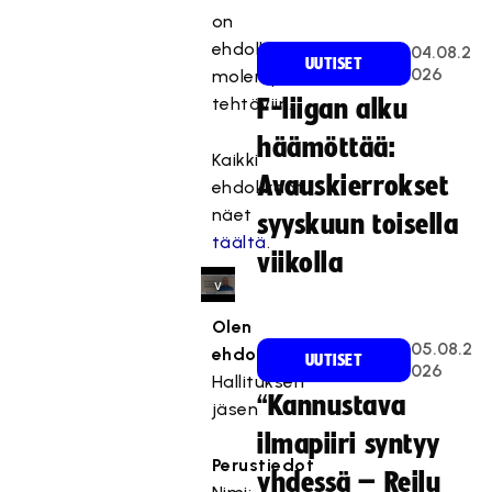
t
on
t
ehdolla
04.08.2
y
UUTISET
026
molempiin
,
tehtäviin.
F-liigan alku
k
o
häämöttää:
Kaikki
s
Avauskierrokset
k
ehdokkaat
a
näet
syyskuun toisella
s
täältä
.
viikolla
e
v
a
Olen
a
05.08.2
ehdolla:
UUTISET
t
026
Hallituksen
ii
“Kannustava
jäsen
m
a
ilmapiiri syntyy
r
Perustiedot
yhdessä – Reilu
k