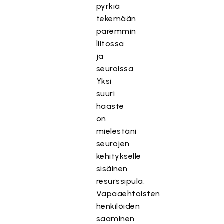
pyrkiä
tekemään
paremmin
liitossa
ja
seuroissa.
Yksi
suuri
haaste
on
mielestäni
seurojen
kehitykselle
sisäinen
resurssipula.
Vapaaehtoisten
henkilöiden
saaminen