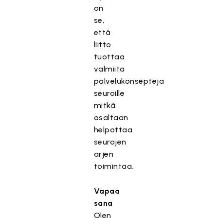
on
se,
että
liitto
tuottaa
valmiita
palvelukonsepteja
seuroille
mitkä
osaltaan
helpottaa
seurojen
arjen
toimintaa.
Vapaa
sana
Olen