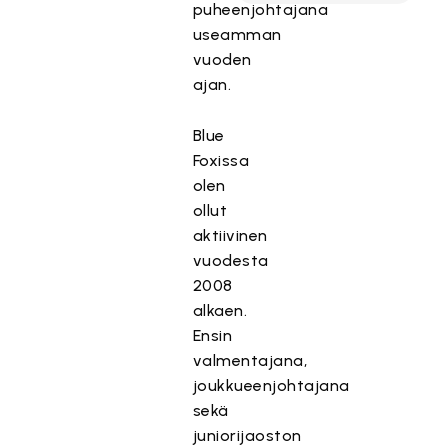
puheenjohtajana
useamman
vuoden
ajan.
Blue
Foxissa
olen
ollut
aktiivinen
vuodesta
2008
alkaen.
Ensin
valmentajana,
joukkueenjohtajana
sekä
juniorijaoston