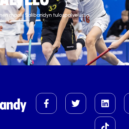
inen maali. Salibandyn tulospalvelussa.