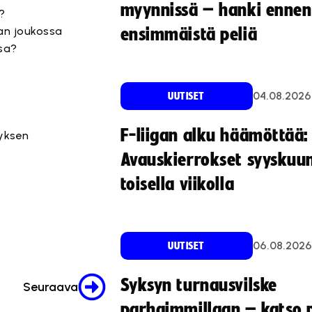
myynnissä – hanki ennen
?
an joukossa
ensimmäistä peliä
ssa?
04.08.2026
UUTISET
F-liigan alku häämöttää:
yksen
Avauskierrokset syyskuu
toisella viikolla
06.08.2026
UUTISET
Syksyn turnausvilske
Seuraava
parhaimmillaan – katso p