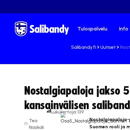
Tulospalvelu
Info
Salibandy.fi
Uutiset
Nost
Nostalgiapaloja jakso 5 
kansainvälisen saliban
Lukukertoja:
139
Nostalgiapaloja-
Tea
Suomen rooli ja m
Naskali