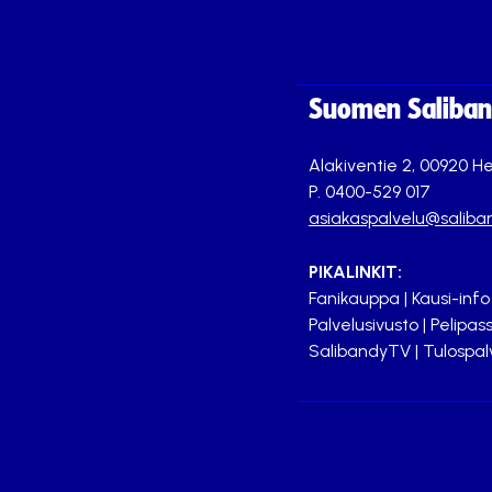
Suomen Saliband
Alakiventie 2, 00920 He
P. 0400-529 017
asiakaspalvelu@saliban
PIKALINKIT:
Fanikauppa
|
Kausi-info
Palvelusivusto
|
Pelipass
SalibandyTV
|
Tulospal