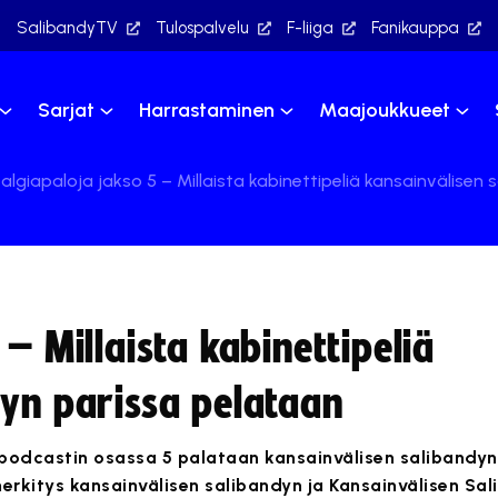
SalibandyTV
Tulospalvelu
F-liiga
Fanikauppa
Sarjat
Harrastaminen
Maajoukkueet
algiapaloja jakso 5 – Millaista kabinettipeliä kansainvälisen
– Millaista kabinettipeliä
dyn parissa pelataan
podcastin osassa 5 palataan kansainvälisen salibandyn 
erkitys kansainvälisen salibandyn ja Kansainvälisen Sali