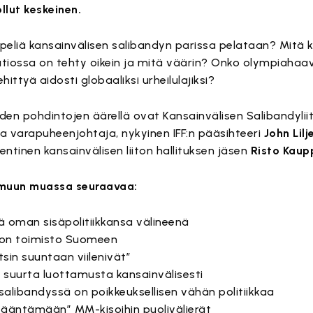
llut keskeinen.
tipeliä kansainvälisen salibandyn parissa pelataan? Mitä 
tiossa on tehty oikein ja mitä väärin? Onko olympiahaa
hittyä aidosti globaaliksi urheilulajiksi?
n pohdintojen äärellä ovat Kansainvälisen Salibandylii
 ja varapuheenjohtaja, nykyinen IFF:n pääsihteeri
John Lilj
entinen kansainvälisen liiton hallituksen jäsen
Risto Kaup
 muun muassa seuraavaa:
ää oman sisäpolitiikkansa välineenä
iton toimisto Suomeen
itsin suuntaan viilenivät”
 suurta luottamusta kansainvälisesti
salibandyssä on poikkeuksellisen vähän politiikkaa
vääntämään” MM-kisoihin puolivälierät