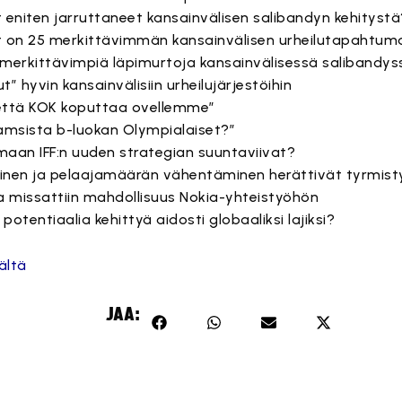
t eniten jarruttaneet kansainvälisen salibandyn kehitystä
 on 25 merkittävimmän kansainvälisen urheilutapahtum
 merkittävimpiä läpimurtoja kansainvälisessä salibandy
t” hyvin kansainvälisiin urheilujärjestöihin
 että KOK koputtaa ovellemme”
amsista b-luokan Olympialaiset?”
maan IFF:n uuden strategian suuntaviivat?
minen ja pelaajamäärän vähentäminen herättivät tyrmist
a missattiin mahdollisuus Nokia-yhteistyöhön
potentiaalia kehittyä aidosti globaaliksi lajiksi?
ältä
JAA: