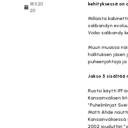
18.11.20
kehityksessä on o
20
Millaista kabinet
salibandyn evoluu
Voiko salibandy ke
Muun muassa näide
hallituksen jäsen
puheenjohtaja ja 
Jakso 5 sisältää
Ruotsi käytti IFF:
Kansainvälisen li
”Puhelinlinjat Sve
Matti Ahde nautti
Kansainvälisessä 
2002 jouduttiin ”