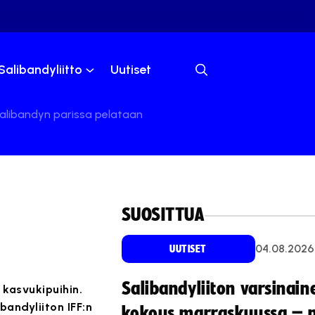
Salibandyliitto
Uutiset
 salibandyn parissa pelataan
SUOSITTUA
04.08.2026
UUTISET
Salibandyliiton varsinain
kasvukipuihin.
bandyliiton IFF:n
kokous marraskuussa – 