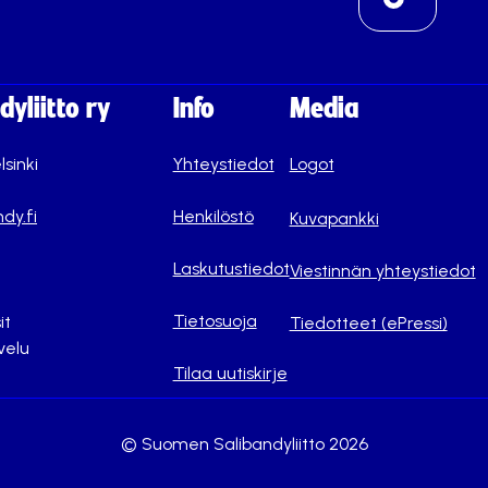
yliitto ry
Info
Media
lsinki
Yhteystiedot
Logot
dy.fi
Henkilöstö
Kuvapankki
Laskutustiedot
Viestinnän yhteystiedot
Tietosuoja
it
Tiedotteet (ePressi)
velu
Tilaa uutiskirje
© Suomen Salibandyliitto 2026