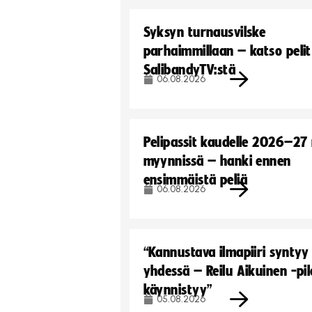
Syksyn turnausvilske
parhaimmillaan – katso pelit
SalibandyTV:stä
06.08.2026
Pelipassit kaudelle 2026–27
myynnissä – hanki ennen
ensimmäistä peliä
06.08.2026
“Kannustava ilmapiiri syntyy
yhdessä – Reilu Aikuinen -pil
käynnistyy”
05.08.2026