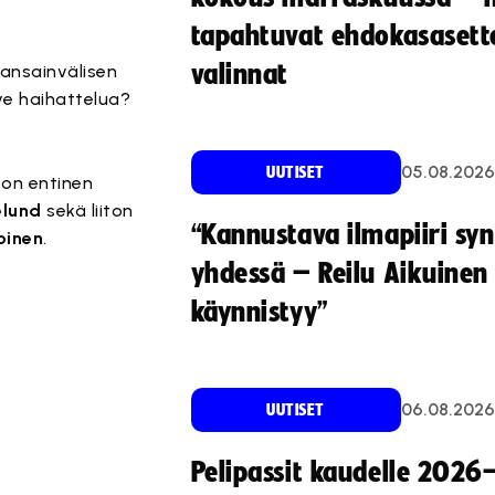
tapahtuvat ehdokasasette
valinnat
kansainvälisen
ve haihattelua?
05.08.2026
UUTISET
ton entinen
elund
sekä liiton
“Kannustava ilmapiiri sy
pinen
.
yhdessä – Reilu Aikuinen 
käynnistyy”
06.08.2026
UUTISET
Pelipassit kaudelle 2026