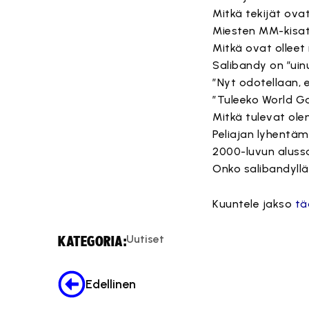
Mitkä tekijät ova
Miesten MM-kisat
Mitkä ovat olleet
Salibandy on ”uinu
”Nyt odotellaan,
”Tuleeko World G
Mitkä tulevat ole
Peliajan lyhentä
2000-luvun aluss
Onko salibandyllä 
Kuuntele jakso
tä
Uutiset
KATEGORIA:
Edellinen