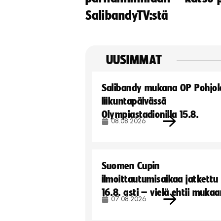
SalibandyTV:stä
UUSIMMAT
Salibandy mukana OP Pohjol
liikuntapäivässä
Olympiastadionilla 15.8.
08.08.2026
Suomen Cupin
ilmoittautumisaikaa jatkettu
16.8. asti – vielä ehtii muka
07.08.2026