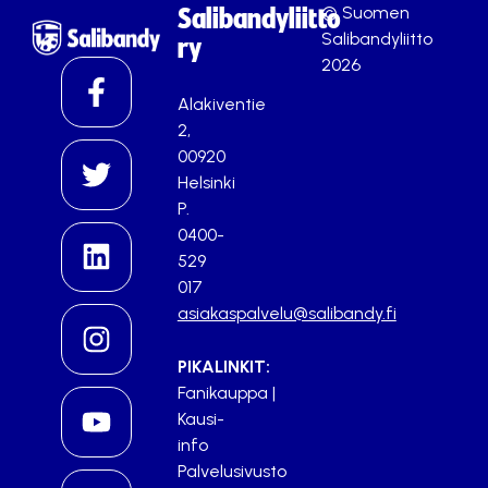
© Suomen
Salibandyliitto
Salibandyliitto
ry
2026
Alakiventie
2,
00920
Helsinki
P.
0400-
529
017
asiakaspalvelu@salibandy.fi
PIKALINKIT:
Fanikauppa
|
Kausi-
info
Palvelusivusto