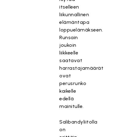
itselleen
liikunnallinen
elämäntapa
loppuelämäkseen.
Runsain
joukoin
liikkeelle
saatavat
harrastajamäärät
ovat
perusrunko
kaikelle
edellä
mainitulle.
Salibandyliitolla
on