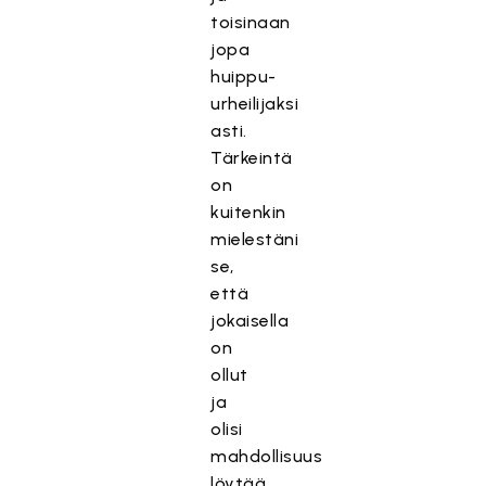
toisinaan
jopa
huippu-
urheilijaksi
asti.
Tärkeintä
on
kuitenkin
mielestäni
se,
että
jokaisella
on
ollut
ja
olisi
mahdollisuus
löytää