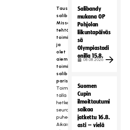
Taustasi
Salibandy
salibandyssa:
mukana OP
Missä
Pohjolan
tehtävissä
liikuntapäiväs
toimit
sä
ja
Olympiastadi
olet
onilla 15.8.
aiemmin
08.08.2026
toiminut
salibandyn
parissa?
Suomen
Toimin
Cupin
tällä
ilmoittautumi
hetkellä
saikaa
seuran
jatkettu 16.8.
puheenjohtajana.
Aikaisemmin
asti – vielä