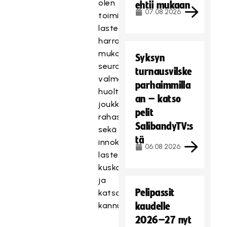
olen
ehtii mukaan
07.08.2026
toiminut
lasteni
harrastuksen
mukana
Syksyn
seurassa
turnausvilske
valmentajana,
parhaimmilla
huoltajana,
an – katso
joukkueenjohtajana,
pelit
rahastonhoitajana
SalibandyTV:s
sekä
tä
innokkaana
06.08.2026
lasten
kuskaajana
ja
Pelipassit
katsomossa
kannustajana.
kaudelle
2026–27 nyt