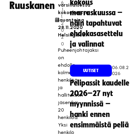
kokous
6
Ruuskanen
varsinaisessa
.1
marraskuussa –
kokouksessa
1.
T
lauantaina
näin tapahtuvat
2
ä
28.11.2020
0
ehdokasasettelu
m
Helsingissä.
2
ä
ja valinnat
0
s
Puheenjohtajaksi
i
on
s
ehdolla
06.08.2
ä
UUTISET
kolme
026
l
henkilöä
t
Pelipassit kaudelle
ja
ö
2026–27 nyt
hallituksen
o
n
jäseniksi
myynnissä –
e
20
hanki ennen
s
henkilöä.
t
ensimmäistä peliä
Yksi
e
henkilö