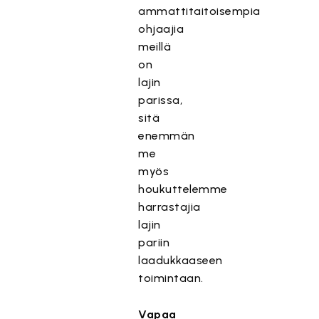
ammattitaitoisempia
ohjaajia
meillä
on
lajin
parissa,
sitä
enemmän
me
myös
houkuttelemme
harrastajia
lajin
pariin
laadukkaaseen
toimintaan.
Vapaa