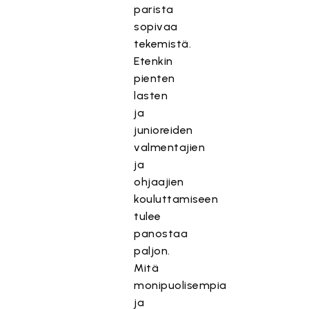
parista
sopivaa
tekemistä.
Etenkin
pienten
lasten
ja
junioreiden
valmentajien
ja
ohjaajien
kouluttamiseen
tulee
panostaa
paljon.
Mitä
monipuolisempia
ja