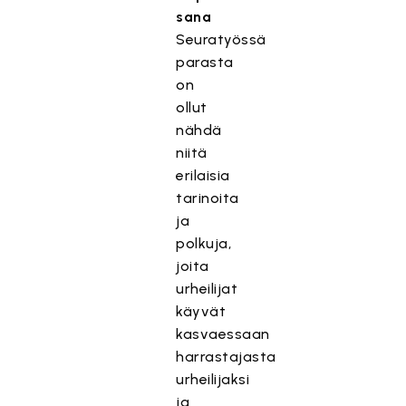
sana
Seuratyössä
parasta
on
ollut
nähdä
niitä
erilaisia
tarinoita
ja
polkuja,
joita
urheilijat
käyvät
kasvaessaan
harrastajasta
urheilijaksi
ja