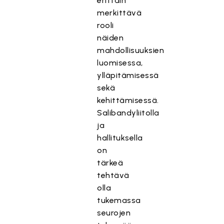
erittäin
merkittävä
rooli
näiden
mahdollisuuksien
luomisessa,
ylläpitämisessä
sekä
kehittämisessä.
Salibandyliitolla
ja
hallituksella
on
tärkeä
tehtävä
olla
tukemassa
seurojen