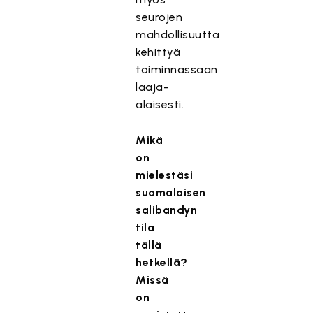
seurojen
mahdollisuutta
kehittyä
toiminnassaan
laaja-
alaisesti.
Mikä
on
mielestäsi
suomalaisen
salibandyn
tila
tällä
hetkellä?
Missä
on