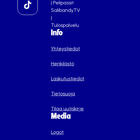
|
Pelipassit
SalibandyTV
|
Tulospalvelu
Info
Yhteystiedot
Henkilöstö
Laskutustiedot
Tietosuoja
Tilaa uutiskirje
Media
Logot