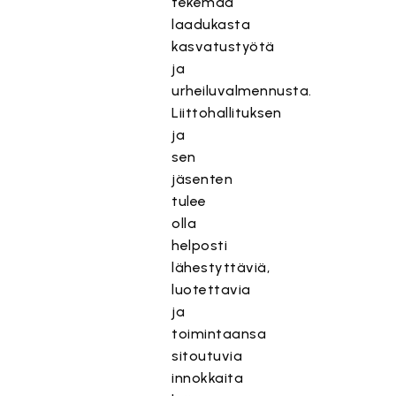
tekemää
laadukasta
kasvatustyötä
ja
urheiluvalmennusta.
Liittohallituksen
ja
sen
jäsenten
tulee
olla
helposti
lähestyttäviä,
luotettavia
ja
toimintaansa
sitoutuvia
innokkaita