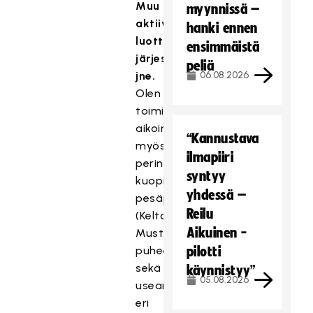
Muu
myynnissä –
aktiivisuus:
hanki ennen
luottamustoimet,
ensimmäistä
järjestökokemus
peliä
jne.
06.08.2026
Olen
toiminut
aikoinaan
“Kannustava
myös
ilmapiiri
perinteikkään
syntyy
kuopiolaisen
yhdessä –
pesäpalloseuran
Reilu
(Kelta-
Aikuinen -
Mustat)
puheenjohtajana
pilotti
sekä
käynnistyy”
05.08.2026
useamman
eri