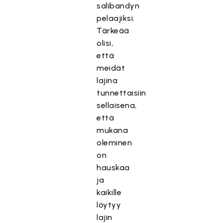
salibandyn
pelaajiksi.
Tärkeää
olisi,
että
meidät
lajina
tunnettaisiin
sellaisena,
että
mukana
oleminen
on
hauskaa
ja
kaikille
löytyy
lajin