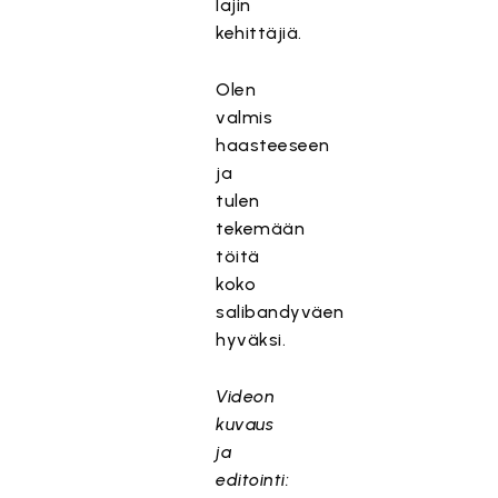
lajin
kehittäjiä.
Olen
valmis
haasteeseen
ja
tulen
tekemään
töitä
koko
salibandyväen
hyväksi.
Videon
kuvaus
ja
editointi: