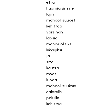
että
huomioisimme
lajin
mahdollisuudet
kehittää
varsinkin
lapsia
monipuolisiksi
liikkujiksi
ja
sitä
kautta
myös
luoda
mahdollisuuksia
erilaisille
poluille
kehittyä