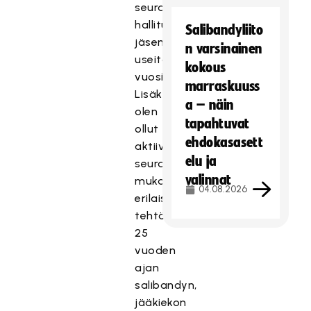
seuran
hallituksen
Salibandyliito
jäsenenä
n varsinainen
useita
kokous
vuosia.
marraskuuss
Lisäksi
a – näin
olen
tapahtuvat
ollut
ehdokasasett
aktiivisesti
elu ja
seuratoiminnassa
valinnat
mukana
04.08.2026
erilaisissa
tehtävissä
25
vuoden
ajan
salibandyn,
jääkiekon