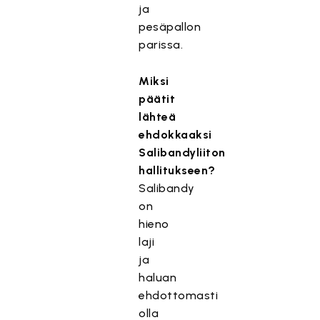
ja
pesäpallon
parissa.
Miksi
päätit
lähteä
ehdokkaaksi
Salibandyliiton
hallitukseen?
Salibandy
on
hieno
laji
ja
haluan
ehdottomasti
olla