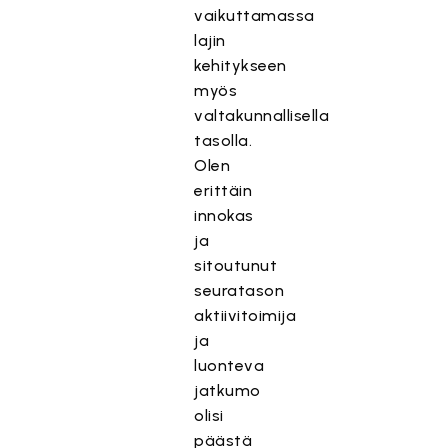
vaikuttamassa
lajin
kehitykseen
myös
valtakunnallisella
tasolla.
Olen
erittäin
innokas
ja
sitoutunut
seuratason
aktiivitoimija
ja
luonteva
jatkumo
olisi
päästä