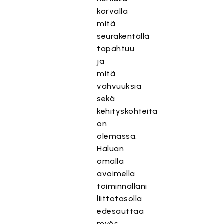
korvalla
mitä
seurakentällä
tapahtuu
ja
mitä
vahvuuksia
sekä
kehityskohteita
on
olemassa.
Haluan
omalla
avoimella
toiminnallani
liittotasolla
edesauttaa
myös