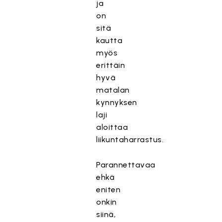
ja
on
sitä
kautta
myös
erittäin
hyvä
matalan
kynnyksen
laji
aloittaa
liikuntaharrastus.
Parannettavaa
ehkä
eniten
onkin
siinä,