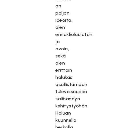
on
paljon
ideoita,
olen
ennakkoluuloton
ja
avoin,
sekä
olen
erittäin
halukas
osallistumaan
tulevaisuuden
salibandyn
kehitystyöhön.
Haluan
kuunnella
herkällä