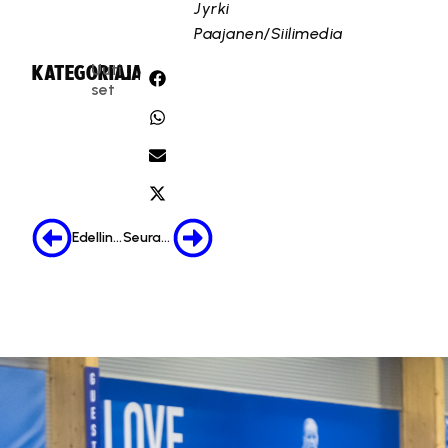
Jyrki
Paajanen/Siilimedia
Uuti
KATEGORIA:
JAA:
set
Edellinen
Seuraava