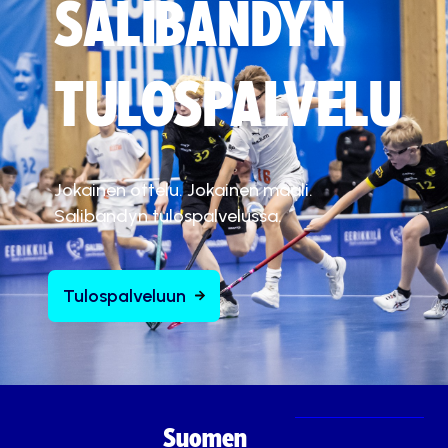
SALIBANDYN
TULOSPALVELU
Jokainen ottelu. Jokainen maali.
Salibandyn tulospalvelussa.
Tulospalveluun
Suomen