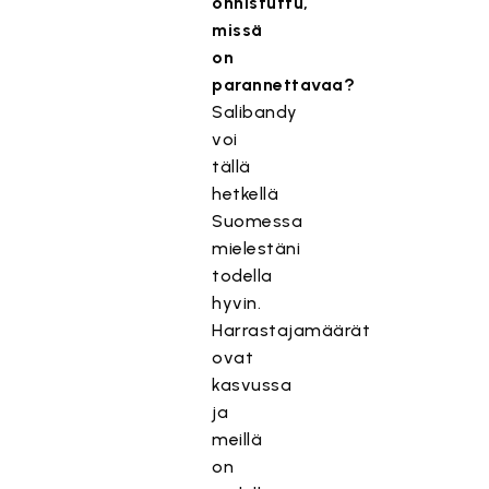
onnistuttu,
missä
on
parannettavaa?
Salibandy
voi
tällä
hetkellä
Suomessa
mielestäni
todella
hyvin.
Harrastajamäärät
ovat
kasvussa
ja
meillä
on