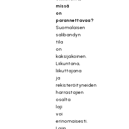
missä
on
parannettavaa?
Suomalaisen
salibandyn
tila
on
kaksijakoinen.
Liikuntana,
liikuttajana
ja
rekisteröityneiden
harrastajien
osalta
laji
voi
erinomaisesti.
Lajin