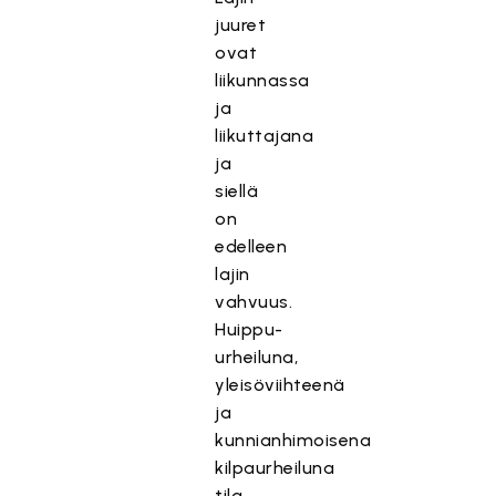
juuret
ovat
liikunnassa
ja
liikuttajana
ja
siellä
on
edelleen
lajin
vahvuus.
Huippu-
urheiluna,
yleisöviihteenä
ja
kunnianhimoisena
kilpaurheiluna
tila