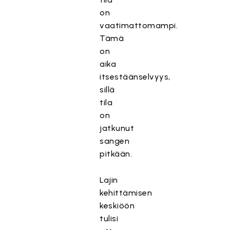
on
vaatimattomampi.
Tämä
on
aika
itsestäänselvyys,
sillä
tila
on
jatkunut
sangen
pitkään.
Lajin
kehittämisen
keskiöön
tulisi