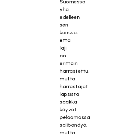
Suomessa
yhä
edelleen
sen
kanssa,
että
laji
on
erittäin
harrastettu,
mutta
harrastajat
lapsista
saakka
käyvät
pelaamassa
salibandyä,
mutta