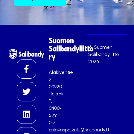
Suomen
© Suomen
Salibandyliitto
Salibandyliitto
ry
2026
Alakiventie
2,
00920
Helsinki
P.
0400-
529
017
asiakaspalvelu@salibandy.fi