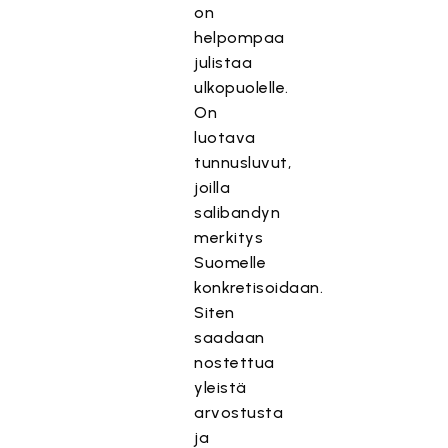
on
helpompaa
julistaa
ulkopuolelle.
On
luotava
tunnusluvut,
joilla
salibandyn
merkitys
Suomelle
konkretisoidaan.
Siten
saadaan
nostettua
yleistä
arvostusta
ja