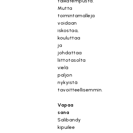
taikatempusta.
Mutta
toimintamalleja
voidaan
iskostaa,
kouluttaa
ja
johdattaa
liittotasolta
vielä
paljon
nykyistä
tavoitteellisemmin.
Vapaa
sana
Salibandy
kipuilee