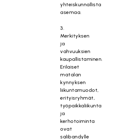
yhteiskunnallista
asemaa.
3.
Merkityksen
ja
vahvuuksien
kaupallistaminen.
Erilaiset
matalan
kynnyksen
liikuntamuodot,
erityisryhmät,
työpaikkaliikunta
ja
kerhotoiminta
ovat
salibandylle