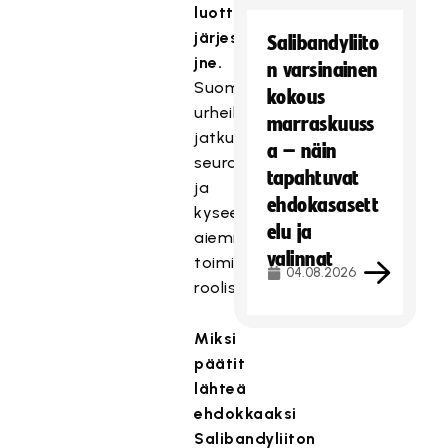
luottamustoimet,
järjestökokemus
Salibandyliito
jne.
n varsinainen
Suomalaisten
kokous
urheilujärjestöjen
marraskuuss
jatkuva
a – näin
seuraaminen
tapahtuvat
ja
ehdokasasett
kyseenalaistaminen
elu ja
aiemmin
valinnat
toimittajan
04.08.2026
roolissa.
Miksi
päätit
lähteä
ehdokkaaksi
Salibandyliiton