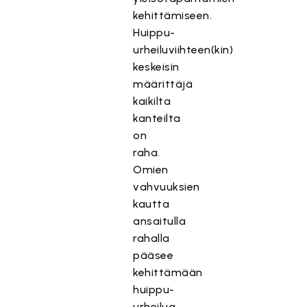
kehittämiseen.
Huippu-
urheiluviihteen(kin)
keskeisin
määrittäjä
kaikilta
kanteilta
on
raha.
Omien
vahvuuksien
kautta
ansaitulla
rahalla
pääsee
kehittämään
huippu-
urheilua.