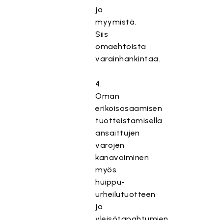
ja
myymistä.
Siis
omaehtoista
varainhankintaa.
4.
Oman
erikoisosaamisen
tuotteistamisella
ansaittujen
varojen
kanavoiminen
myös
huippu-
urheilutuotteen
ja
yleisötapahtumien