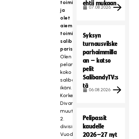
toimit
ehtii mukaan
07.08.2026
ja
olet
aiemmin
toiminut
Syksyn
salibandyn
turnausvilske
parissa?
parhaimmilla
Olen
an – katso
pelannut
pelit
koko
SalibandyTV:s
salibandyä
tä
ikäni.
06.08.2026
Korkeimmillaan
Divarissa,
muutoin
Pelipassit
2.
kaudelle
divisioonassa.
Vuoden
2026–27 nyt