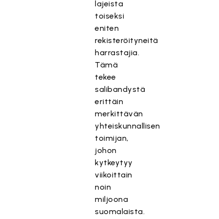
lajeista
toiseksi
eniten
rekisteröityneitä
harrastajia.
Tämä
tekee
salibandystä
erittäin
merkittävän
yhteiskunnallisen
toimijan,
johon
kytkeytyy
viikoittain
noin
miljoona
suomalaista.