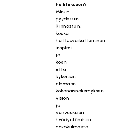
hallitukseen?
Minua
pyydettiin.
Kiinnostuin,
koska
hallitusvaikuttaminen
inspiroi
ja
koen,
että
kykenisin
olemaan
kokonaisnäkemyksen,
vision
ja
vahvuuksien
hyödyntämisen
näkökulmasta