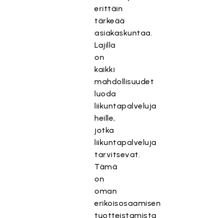
erittäin
tärkeää
asiakaskuntaa.
Lajilla
on
kaikki
mahdollisuudet
luoda
liikuntapalveluja
heille,
jotka
liikuntapalveluja
tarvitsevat.
Tämä
on
oman
erikoisosaamisen
tuotteistamista