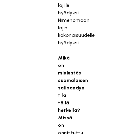
lajille
hyödyksi.
Nimenomaan
lajin
kokonaisuudelle
hyödyksi.
Mikä
on
mielestäsi
suomalaisen
salibandyn
tila
tällä
hetkellä?
Missä
on
onnistuttu,