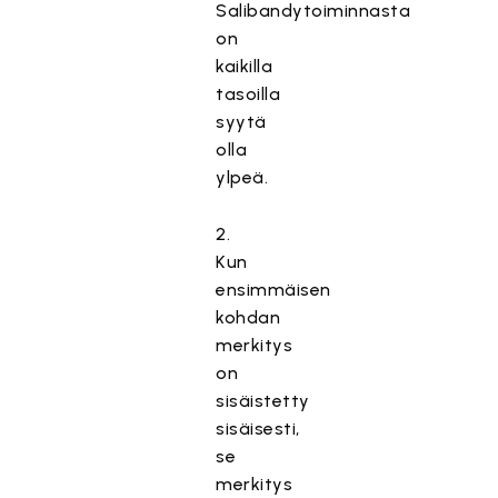
Salibandytoiminnasta
on
kaikilla
tasoilla
syytä
olla
ylpeä.
2.
Kun
ensimmäisen
kohdan
merkitys
on
sisäistetty
sisäisesti,
se
merkitys