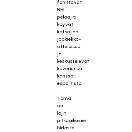
fanittavat
NHL-
pelaajia,
käyvät
katsojina
jääkiekko-
otteluissa
ja
keskustelevat
kaveriensa
kanssa
esportista.
Tämä
on
lajin
pitkäaikainen
hidaste,