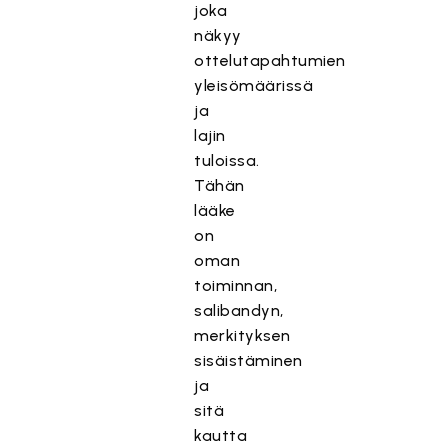
joka
näkyy
ottelutapahtumien
yleisömäärissä
ja
lajin
tuloissa.
Tähän
lääke
on
oman
toiminnan,
salibandyn,
merkityksen
sisäistäminen
ja
sitä
kautta