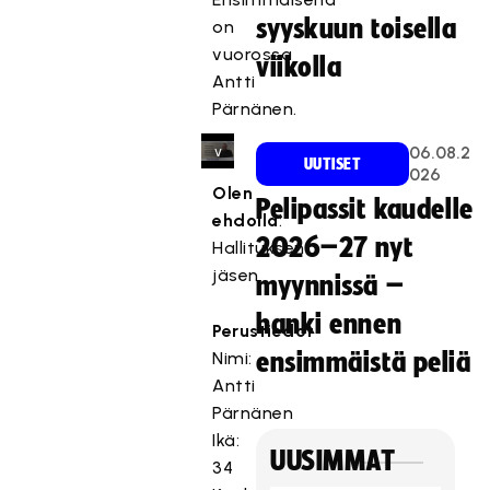
o
syyskuun toisella
on
s
k
vuorossa
viikolla
a
Antti
s
Pärnänen.
e
06.08.2
v
UUTISET
026
a
Olen
a
Pelipassit kaudelle
ehdolla
:
t
2026–27 nyt
Hallituksen
ii
jäsen
m
myynnissä –
a
hanki ennen
r
Perustiedot
k
Nimi:
ensimmäistä peliä
k
Antti
i
Pärnänen
n
Ikä:
o
UUSIMMAT
34
i