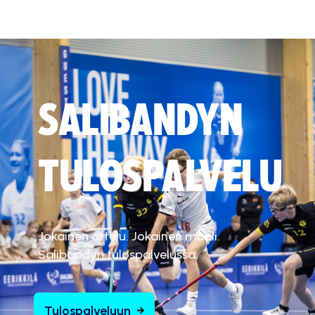
SALIBANDYN
TULOSPALVELU
Jokainen ottelu. Jokainen maali.
Salibandyn tulospalvelussa.
Tulospalveluun