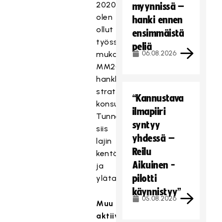
2020
myynnissä –
olen
hanki ennen
ollut
ensimmäistä
työssäni
peliä
06.08.2026
mukana
MM2020-
hankkeessa
strategisena
“Kannustava
konsulttina.
ilmapiiri
Tunnen
syntyy
siis
yhdessä –
lajin
Reilu
kentältä
Aikuinen -
ja
pilotti
ylätasolta.
käynnistyy”
05.08.2026
Muu
aktiivisuus: