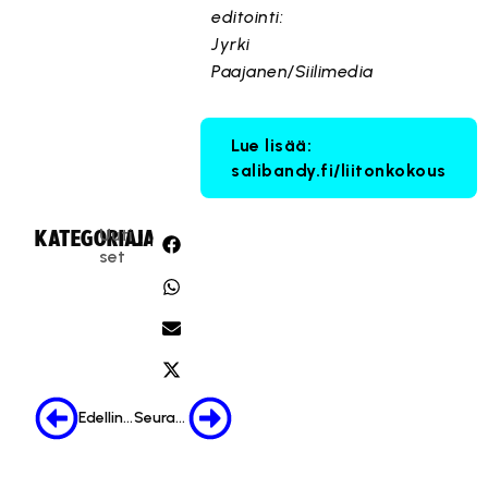
editointi:
Jyrki
Paajanen/Siilimedia
Lue lisää:
salibandy.fi/liitonkokous
Uuti
KATEGORIA:
JAA:
set
Edellinen
Seuraava