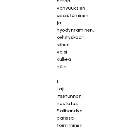
ottaa
vahvuuksien
sisäistäminen
ja
hyödyntäminen.
Kehityskaari
siihen
voisi
kulkea
näin:
1.
Laji-
itsetunnon
nostatus.
Salibandyn
parissa
toimiminen