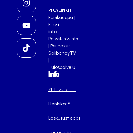
PIKALINKIT:
Fanikauppa
|
Kausi-
info
Palvelusivusto
|
Pelipassit
SalibandyTV
|
Tulospalvelu
Info
Yhteystiedot
Henkilöstö
Laskutustiedot
Tietosuoja