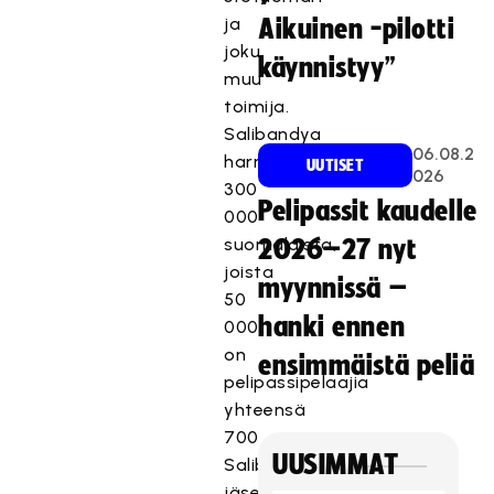
ja
Aikuinen -pilotti
joku
käynnistyy”
muu
toimija.
Salibandya
06.08.2
harrastaa
UUTISET
026
300
Pelipassit kaudelle
000
suomalaista,
2026–27 nyt
joista
myynnissä –
50
hanki ennen
000
on
ensimmäistä peliä
pelipassipelaajia
yhteensä
700
UUSIMMAT
Salibandyliiton
jäsenseurasta.