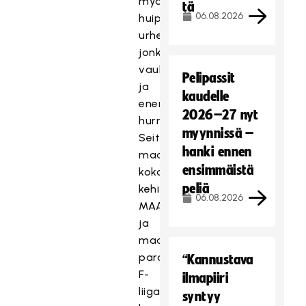
myös
tä
06.08.2026
huippu-
urheilua,
jonka
vauhti
Pelipassit
ja
kaudelle
energisyys
2026–27 nyt
hurmaa.
myynnissä –
Seitsemän
hanki ennen
maajoukkuetta,
ensimmäistä
kokonaisvaltainen
peliä
kehittämisjärjestelmä
06.08.2026
MAAJOUKKUETIE
ja
maailman
paras
“Kannustava
F-
ilmapiiri
liiga
syntyy