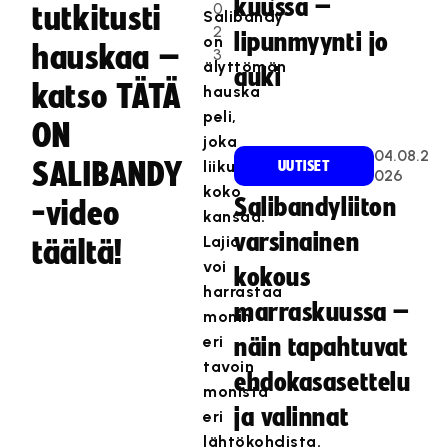
kuussa –
0
tutkitusti
Salibandy
2
lipunmyynti jo
on
hauskaa –
3
älyttömän
auki
katso TÄTÄ
hauska
peli,
ON
joka
04.08.2
SALIBANDY
liikuttaa
UUTISET
026
koko
Salibandyliiton
-video
kansaa.
varsinainen
Lajia
täältä!
voi
kokous
harrastaa
marraskuussa –
monin
eri
näin tapahtuvat
tavoin
ehdokasasettelu
monista
ja valinnat
eri
lähtökohdista.