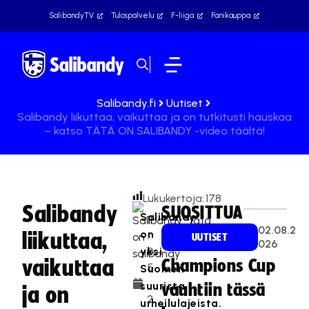
SalibandyTV
Tulospalvelu
F-liiga
Fanikauppa
Salibandy.fi
Uutiset
Salibandy liikuttaa, vaikuttaa ja on tutkitusti hauskaa
– katso TÄTÄ ON SALIBANDY -video täältä!
Lukukertoja:
178
Salibandy
SUOSITTUA
Salibandy
11
02.08.2
on
liikuttaa,
.
UUTISET
026
yksi
0
vaikuttaa
Champions Cup
5
Suomen
.
suurista
vauhtiin tässä
ja on
2
urheilulajeista.