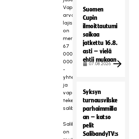
Vapaaehtoistyön
Suomen
arvo
Cupin
lajissa
ilmoittautumi
on
saikaa
merkittävät
jatkettu 16.8.
67
asti – vielä
000
ehtii mukaan
000€
07.08.2026
-
yhteisöllisyys
ja
Syksyn
vapaaehtoiset
turnausvilske
tekevät
salibandyn.
parhaimmilla
an – katso
Salibandy
pelit
on
SalibandyTV:s