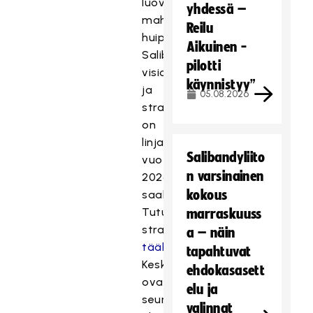
luovat
yhdessä –
mahdollisuudet
Reilu
huipulle.
Aikuinen -
Salibandyn
pilotti
visio
käynnistyy”
ja
05.08.2026
strategia
on
linjattu
Salibandyliito
vuoteen
n varsinainen
T
2026
ä
kokous
saakka.
m
Tutustu
marraskuuss
ä
strategiaan
a – näin
s
täältä.
tapahtuvat
i
Keskiössä
ehdokasasett
s
ovat
ä
elu ja
seurojen
l
valinnat