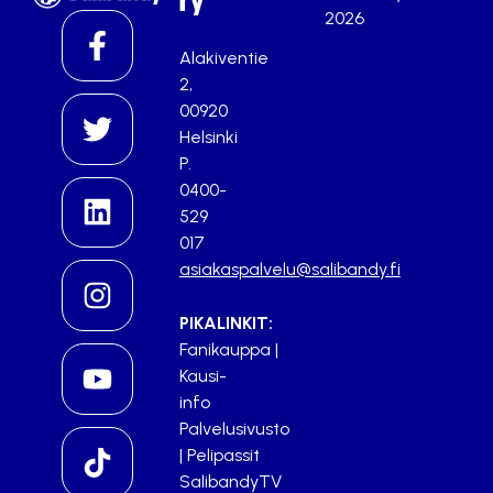
ry
2026
Alakiventie
2,
00920
Helsinki
P.
0400-
529
017
asiakaspalvelu@salibandy.fi
PIKALINKIT:
Fanikauppa
|
Kausi-
info
Palvelusivusto
|
Pelipassit
SalibandyTV