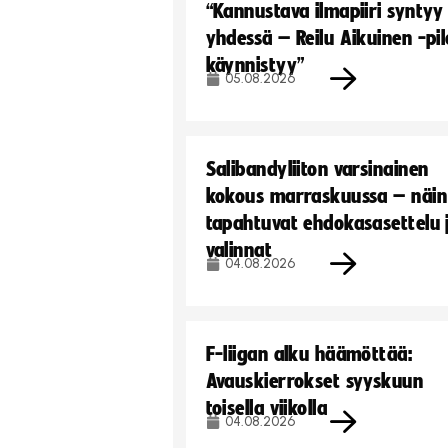
“Kannustava ilmapiiri syntyy
yhdessä – Reilu Aikuinen -pil
käynnistyy”
05.08.2026
Salibandyliiton varsinainen
kokous marraskuussa – näin
tapahtuvat ehdokasasettelu 
valinnat
04.08.2026
F-liigan alku häämöttää:
Avauskierrokset syyskuun
toisella viikolla
04.08.2026