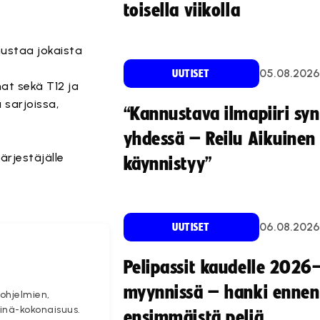
toisella viikolla
nustaa jokaista
05.08.2026
UUTISET
mat sekä T12 ja
 sarjoissa,
“Kannustava ilmapiiri sy
yhdessä – Reilu Aikuinen 
ärjestäjälle
käynnistyy”
06.08.2026
UUTISET
Pelipassit kaudelle 2026
myynnissä – hanki ennen
aohjelmien,
pinä-kokonaisuus.
ensimmäistä peliä