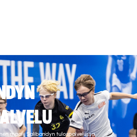
NDYN
ALVELU
inen maali. Salibandyn tulospalvelussa.