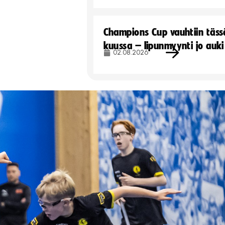
Champions Cup vauhtiin täss
kuussa – lipunmyynti jo auki
02.08.2026