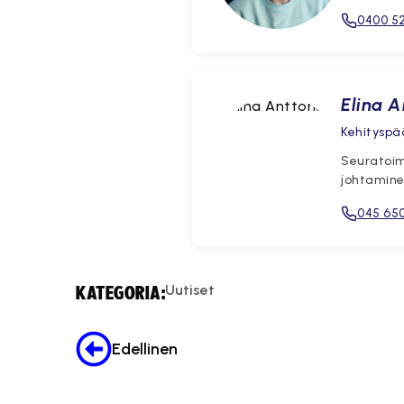
0400 52
Elina 
Kehityspää
Seuratoim
johtaminen
045 650
Uutiset
KATEGORIA:
Edellinen