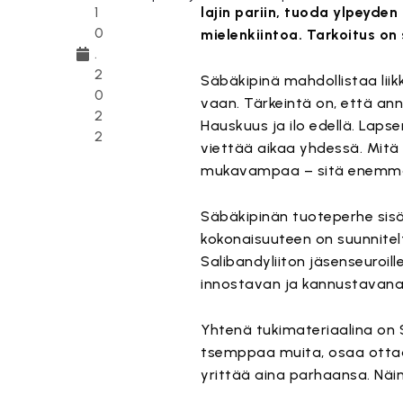
1
lajin pariin, tuoda ylpeyden
0
mielenkiintoa. Tarkoitus on 
.
2
Säbäkipinä mahdollistaa lii
0
vaan. Tärkeintä on, että ann
2
Hauskuus ja ilo edellä. Lap
2
viettää aikaa yhdessä. Mitä
mukavampaa – sitä enemmän
Säbäkipinän tuoteperhe sisäl
kokonaisuuteen on suunnitel
Salibandyliiton jäsenseuroil
innostavan ja kannustavana 
Yhtenä tukimateriaalina on Sä
tsemppaa muita, osaa ottaa
yrittää aina parhaansa. Näin