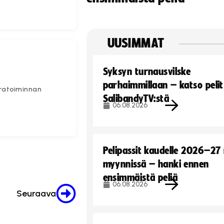
UUSIMMAT
Syksyn turnausvilske
parhaimmillaan – katso pelit
uratoiminnan
SalibandyTV:stä
06.08.2026
Pelipassit kaudelle 2026–27
myynnissä – hanki ennen
ensimmäistä peliä
06.08.2026
Seuraava