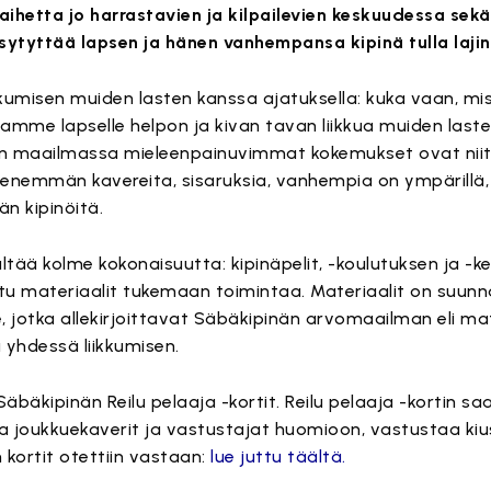
 aihetta jo harrastavien ja kilpailevien keskuudessa sekä
sytyttää lapsen ja hänen vanhempansa kipinä tulla lajin 
kkumisen muiden lasten kanssa ajatuksella: kuka vaan, mi
amme lapselle helpon ja kivan tavan liikkua muiden last
sen maailmassa mieleenpainuvimmat kokemukset ovat niit
 enemmän kavereita, sisaruksia, vanhempia on ympärillä,
 kipinöitä.
tää kolme kokonaisuutta: kipinäpelit, -koulutuksen ja -k
tu materiaalit tukemaan toimintaa. Materiaalit on suunn
le, jotka allekirjoittavat Säbäkipinän arvomaailman eli m
yhdessä liikkumisen.
bäkipinän Reilu pelaaja -kortit. Reilu pelaaja -kortin saa
 joukkuekaverit ja vastustajat huomioon, vastustaa k
 kortit otettiin vastaan:
lue juttu täältä.