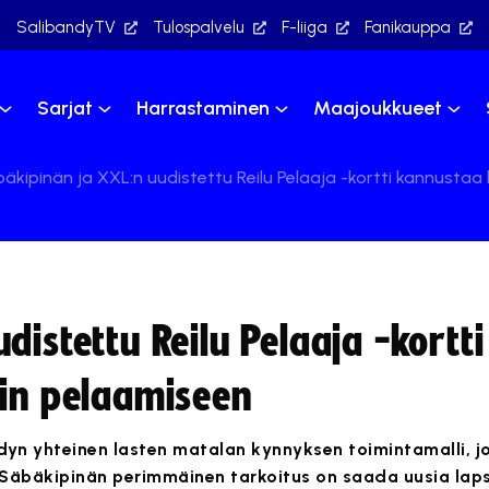
SalibandyTV
Tulospalvelu
F-liiga
Fanikauppa
Sarjat
Harrastaminen
Maajoukkueet
äkipinän ja XXL:n uudistettu Reilu Pelaaja -kortti kannustaa 
distettu Reilu Pelaaja -kortti
iin pelaamiseen
yn yhteinen lasten matalan kynnyksen toimintamalli, jol
 Säbäkipinän perimmäinen tarkoitus on saada uusia laps