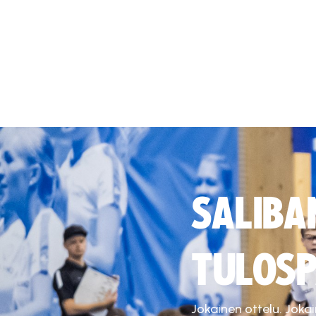
SALIBA
TULOSP
Jokainen ottelu. Joka