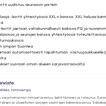
rtti uudistuu seuraavin piirtein:
Pelaaja -kortit yhteistyössä XXL:n kanssa. XXL haluaa kan
ed.
 -kortit jaetaan valtakunnallisesti kaikissa P12 ja nuorem
aisissa ja seurojen kanssa yhteistyössä toteutettavissa
 turnauksissa
kaen ympäri Suomea
mitetaan automaattisesti tapahtuman vastuujoukkueelle/j
elta
ilaukset suoraan oman alueen sarjavastaavalta
oivisto
llikkö, tiiminvetäjä
n sarjatoiminnan tiimivetovastuu, kehittäminen ja toteutus. Sarj
tyksen ja alueellisten sarjojen sääntöjen kokonaisvastuu. Säbäki