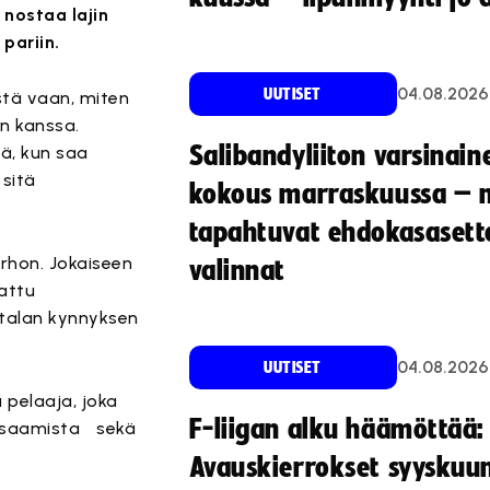
 nostaa lajin
pariin.
04.08.2026
UUTISET
stä vaan, miten
en kanssa.
Salibandyliiton varsinain
ä, kun saa
 sitä
kokous marraskuussa – 
tapahtuvat ehdokasasette
erhon. Jokaiseen
valinnat
attu
atalan kynnyksen
04.08.2026
UUTISET
 pelaaja, joka
F-liigan alku häämöttää:
iusaamista sekä
Avauskierrokset syyskuu