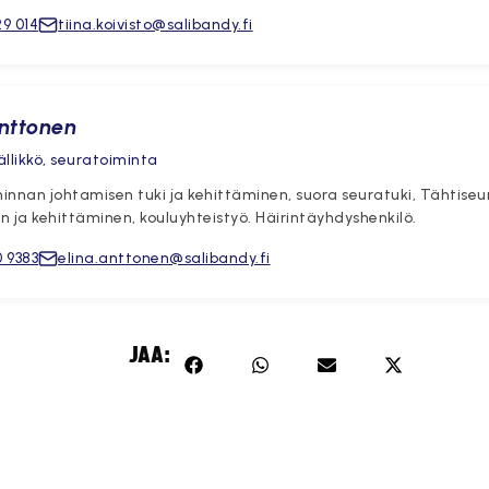
9 014
tiina.koivisto@salibandy.fi
Anttonen
llikkö, seuratoiminta
innan johtamisen tuki ja kehittäminen, suora seuratuki, Tähtise
 ja kehittäminen, kouluyhteistyö. Häirintäyhdyshenkilö.
 9383
elina.anttonen@salibandy.fi
JAA: