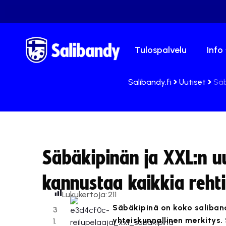
Tulospalvelu
Info
Salibandy.fi
Uutiset
Säb
Säbäkipinän ja XXL:n uu
kannustaa kaikkia reht
Lukukertoja:
211
Säbäkipinä on koko saliband
3
yhteiskunnallinen merkitys.
1.