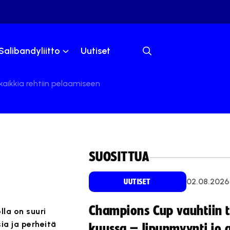
Salibandyliitto
Uutiset
kaikkia rehtiin pelaamiseen
SUOSITTUA
02.08.2026
UUTISET
Champions Cup vauhtiin 
la on suuri
ia ja perheitä
kuussa – lipunmyynti jo 