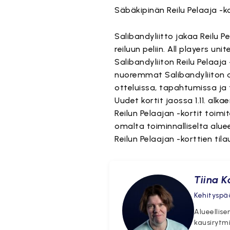
Säbäkipinän Reilu Pelaaja -ko
Salibandyliitto jakaa Reilu 
reiluun peliin. All players unit
Salibandyliiton Reilu Pelaaja
nuoremmat Salibandyliiton al
otteluissa, tapahtumissa ja
Uudet kortit jaossa 1.11. al
Reilun Pelaajan -kortit toi
omalta toiminnalliselta alue
Reilun Pelaajan -korttien t
Tiina K
Kehityspää
Alueellise
kausirytmi