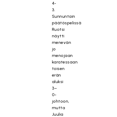
4-
3.
Sunnuntain
päätöspelissä
Ruotsi
näytti
menevän
jo
menojaan
karatessaan
toisen
erän
aluksi
3–
0-
johtoon,
mutta
Juulia