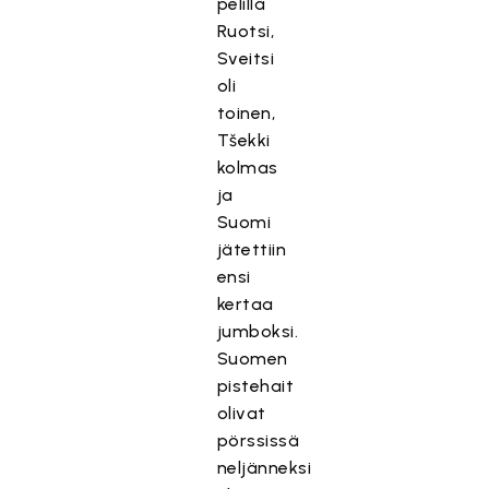
pelillä
Ruotsi,
Sveitsi
oli
toinen,
Tšekki
kolmas
ja
Suomi
jätettiin
ensi
kertaa
jumboksi.
Suomen
pistehait
olivat
pörssissä
neljänneksi