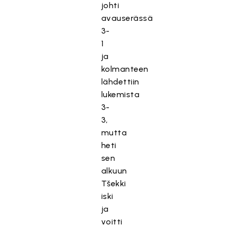
johti
avauserässä
3-
1
ja
kolmanteen
lähdettiin
lukemista
3-
3,
mutta
heti
sen
alkuun
Tšekki
iski
ja
voitti