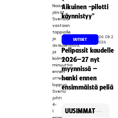
Naiset
Aikuinen -pilotti
jäivät
käynnistyy”
Sveitsiä
vastaan
tappiolle
06.08.2
jo
UUTISET
026
avauserässä,
Pelipassit kaudelle
ja
kolme
2026–27 nyt
minuuttia
myynnissä –
ennen
hanki ennen
ottelun
loppua
ensimmäistä peliä
Sveitsi
johti
4-
UUSIMMAT
1
ennen