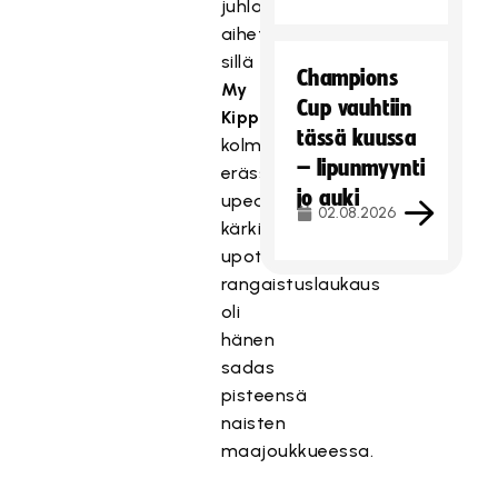
juhlankin
aihetta,
sillä
Champions
My
Cup vauhtiin
Kippilän
tässä kuussa
kolmannessa
– lipunmyynti
erässä
jo auki
upeasti
02.08.2026
kärkiveivillä
upottama
rangaistuslaukaus
oli
hänen
sadas
pisteensä
naisten
maajoukkueessa.