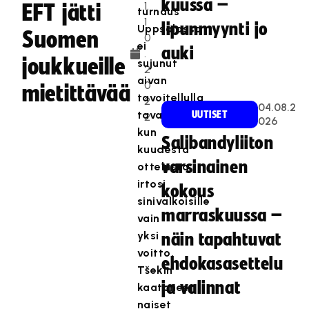
kuussa –
1.
EFT jätti
turnaus
1
lipunmyynti jo
Uppsalassa
Suomen
0
ei
auki
.
joukkueille
sujunut
2
aivan
0
mietittävää
tavoitellulla
2
04.08.2
tavalla,
UUTISET
2
026
kun
Salibandyliiton
kuudesta
varsinainen
ottelusta
irtosi
kokous
sinivalkoisille
marraskuussa –
vain
yksi
näin tapahtuvat
voitto.
ehdokasasettelu
Tšekin
ja valinnat
kaataneet
naiset