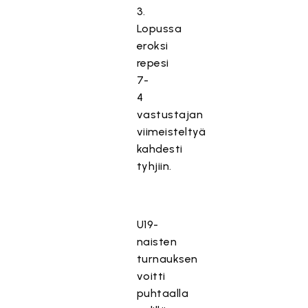
3.
Lopussa
eroksi
repesi
7-
4
vastustajan
viimeisteltyä
kahdesti
tyhjiin.
U19-
naisten
turnauksen
voitti
puhtaalla