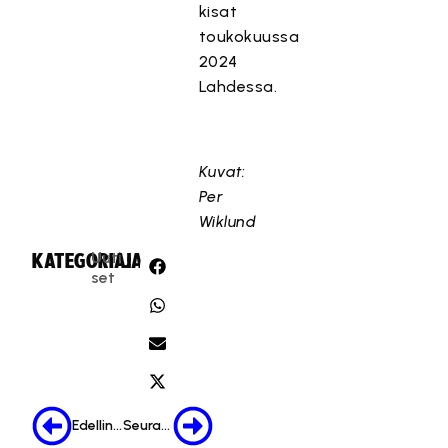
kisat
toukokuussa
2024
Lahdessa.
Kuvat:
Per
Wiklund
Uuti
KATEGORIA:
JAA:
set
Edellinen
Seuraava