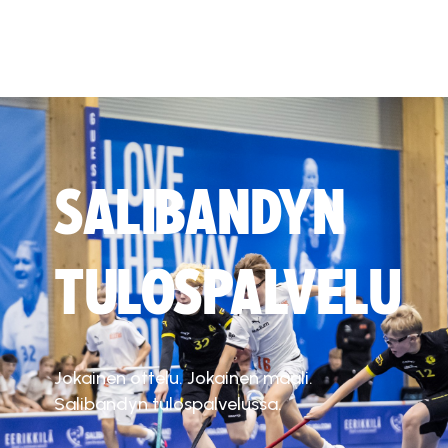
SALIBANDYN
TULOSPALVELU
Jokainen ottelu. Jokainen maali.
Salibandyn tulospalvelussa.