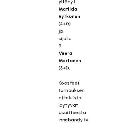
yltänyt
Matilda
Rytkönen
(4+0)
ja
sijalla
9
Veera
Mertanen
(3+1).
Koosteet
turnauksen
otteluista
löytyvät
osoitteesta
innebandy.tv.