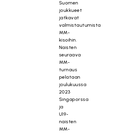
Suomen
joukkueet
jatkavat
valmistautumista
MM-
kisoihin.
Naisten
seuraava
MM-
turnaus
pelataan
joulukuussa
2023
Singaporssa
ja
U19-
naisten
MM-