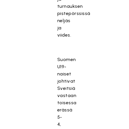
turnauksen
pistepörssissä
neljäs
ja
viides.
Suomen
U19-
naiset
johtivat
Sveitsiä
vastaan
toisessa
erässä
5-
4,