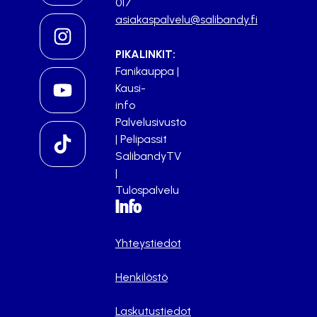
017
asiakaspalvelu@salibandy.fi
PIKALINKIT:
Fanikauppa
|
Kausi-
info
Palvelusivusto
|
Pelipassit
SalibandyTV
|
Tulospalvelu
Info
Yhteystiedot
Henkilöstö
Laskutustiedot