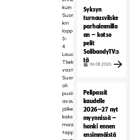
kuin
Syksyn
Suomi
turnausvilske
kiri
parhaimmilla
loppulukemiksi
an – katso
3-
pelit
4.
SalibandyTV:s
Lauantaina
tä
Tšekkiä
06.08.2026
vastaan
Suomi
oli
Pelipassit
puolestaan
kaudelle
avauserän
jälkeen
2026–27 nyt
kaksi
myynnissä –
maalia
hanki ennen
tappiolla
ensimmäistä