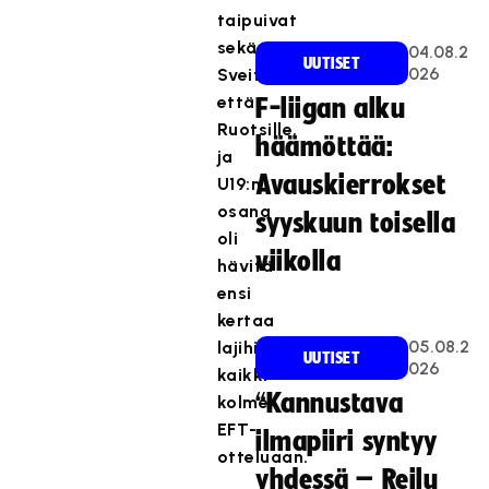
taipuivat
sekä
04.08.2
UUTISET
026
Sveitsille
että
F-liigan alku
Ruotsille,
häämöttää:
ja
Avauskierrokset
U19:n
osana
syyskuun toisella
oli
viikolla
hävitä
ensi
kertaa
05.08.2
lajihistoriassa
UUTISET
026
kaikki
“Kannustava
kolme
EFT-
ilmapiiri syntyy
otteluaan.
yhdessä – Reilu