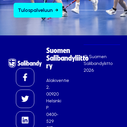
Tulospalveluun
Suomen
© Suomen
Salibandyliitto
Salibandyliitto
ry
2026
Alakiventie
2,
00920
Helsinki
P.
0400-
529