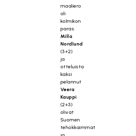
maaliero
oli
kolmikon
paras.
Milla
Nordlund
(3+2)
ja
otteluista
kaksi
pelannut
Veera
Kauppi
(2+3)
olivat
Suomen
tehokkaimmat
ja