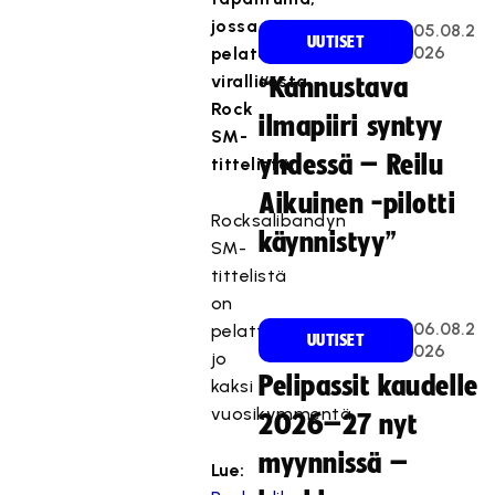
jossa
05.08.2
UUTISET
026
pelataan
virallisesta
“Kannustava
Rock
ilmapiiri syntyy
SM-
yhdessä – Reilu
tittelistä.
Aikuinen -pilotti
Rocksalibandyn
käynnistyy”
SM-
tittelistä
on
06.08.2
pelattu
UUTISET
026
jo
Pelipassit kaudelle
kaksi
vuosikymmentä.
2026–27 nyt
myynnissä –
Lue: