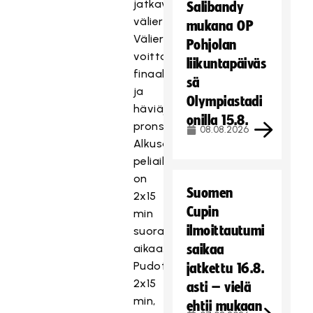
jatkavat
Salibandy
välieriin.
mukana OP
Välierien
Pohjolan
voittajat
liikuntapäiväs
finaaliin
sä
ja
Olympiastadi
häviäjät
onilla 15.8.
pronssiotteluun.
08.08.2026
Alkusarjoissa
peliaika
on
Suomen
2x15
Cupin
min
ilmoittautumi
suoraa
aikaa.
saikaa
Pudotuspeleissä
jatkettu 16.8.
2x15
asti – vielä
min,
ehtii mukaan