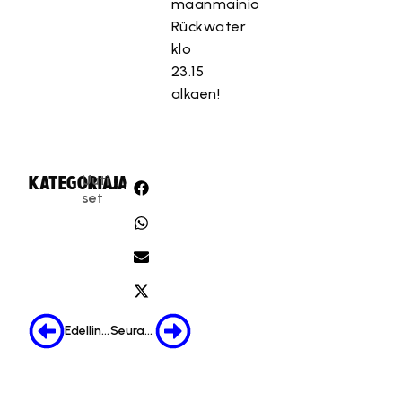
maanmainio
Rückwater
klo
23.15
alkaen!
Uuti
KATEGORIA:
JAA:
set
Edellinen
Seuraava