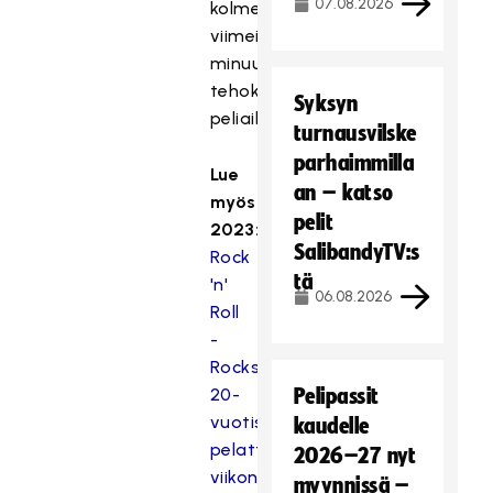
07.08.2026
kolme
viimeistä
minuuttia
tehokasta
Syksyn
peliaikaa.
turnausvilske
parhaimmilla
Lue
an – katso
myös:
pelit
2023:
SalibandyTV:s
Rock
tä
'n'
06.08.2026
Roll
-
Rocksalibandyn
20-
Pelipassit
vuotisjuhlaturnaus
kaudelle
pelattiin
2026–27 nyt
viikonloppuna
myynnissä –