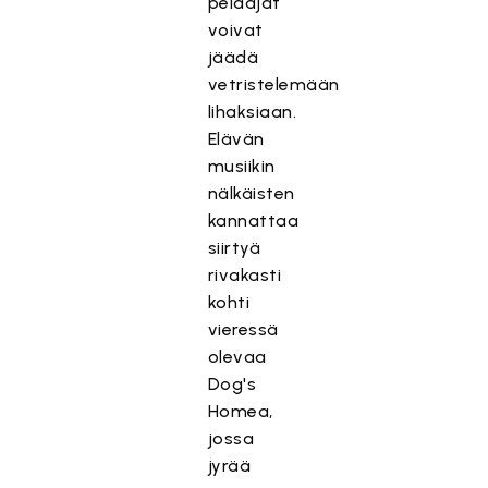
pelaajat
voivat
jäädä
vetristelemään
lihaksiaan.
Elävän
musiikin
nälkäisten
kannattaa
siirtyä
rivakasti
kohti
vieressä
olevaa
Dog's
Homea,
jossa
jyrää