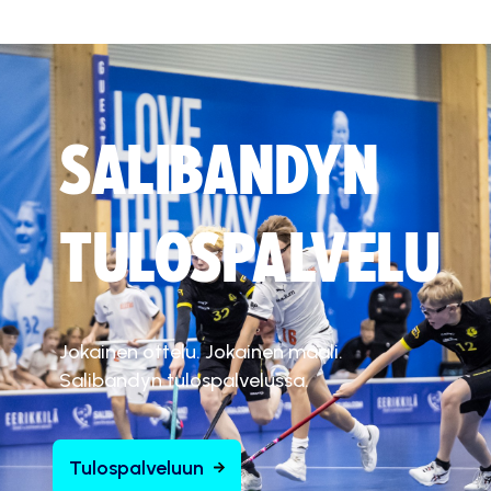
SALIBANDYN
TULOSPALVELU
Jokainen ottelu. Jokainen maali.
Salibandyn tulospalvelussa.
Tulospalveluun