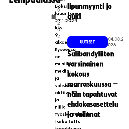
.
lipunmyynti jo
Boksissa
0
lauantaina
auki
1.
27.1.2024
2
klo
0
9
2
04.08.2
alkaen.
UUTISET
4
026
Kyseessä
Salibandyliiton
on
varsinainen
musiikki-,
media-
kokous
ja
marraskuussa –
viihdealan
aktiiveille
näin tapahtuvat
ja
ehdokasasettelu
niillä
ja valinnat
työskenteleville
tarkoitettu
tapahtuma,