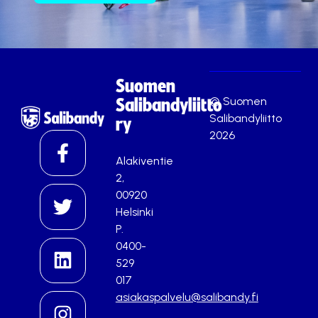
Suomen
© Suomen
Salibandyliitto
Salibandyliitto
ry
2026
Alakiventie
2,
00920
Helsinki
P.
0400-
529
017
asiakaspalvelu@salibandy.fi