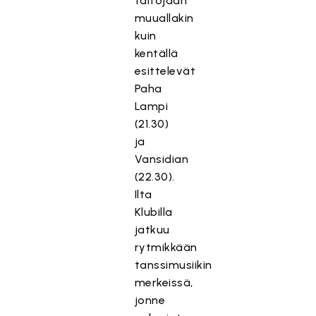
taitojaan
muuallakin
kuin
kentällä
esittelevät
Paha
Lampi
(21.30)
ja
Vansidian
(22.30).
Ilta
Klubilla
jatkuu
rytmikkään
tanssimusiikin
merkeissä,
jonne