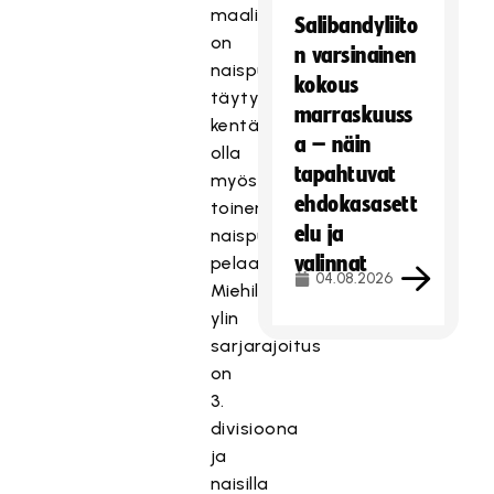
maalivahti
Salibandyliito
on
n varsinainen
naispuolinen,
kokous
täytyy
marraskuuss
kentällä
a – näin
olla
tapahtuvat
myös
ehdokasasett
toinen
elu ja
naispuolinen
valinnat
pelaaja.
04.08.2026
Miehillä
ylin
sarjarajoitus
on
3.
divisioona
ja
naisilla