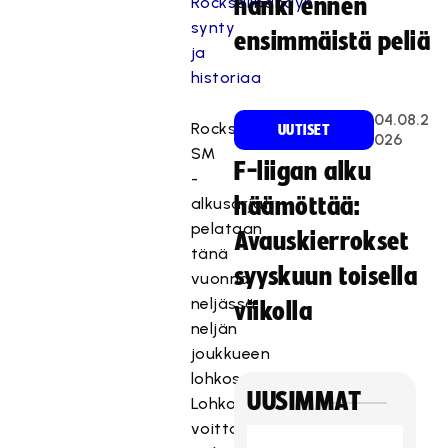
Rocksalibandyn
hanki ennen
synty
ensimmäistä peliä
ja
historiaa
04.08.2
Rocksalibandyn
UUTISET
026
SM
F-liigan alku
-
häämöttää:
alkusarjat
pelataan
Avauskierrokset
tänä
syyskuun toisella
vuonna
neljässä
viikolla
neljän
joukkueen
lohkossa.
UUSIMMAT
Lohkojen
voittajat