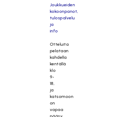
Joukkueiden
kokoonpanot,
tulospalvelu
ja
info
Otteluita
pelataan
kahdella
kentällä
klo
9-
18,
ja
katsomoon
on
vapaa
pääsy.