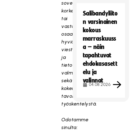
soveltuvaa
korkeakoulututkintoa
Salibandyliito
tai
n varsinainen
vastaavaa
kokous
osaamista,
marraskuuss
hyviä
a – näin
viestinnällisiä
tapahtuvat
ja
ehdokasasett
tietoteknisiä
elu ja
valmiuksia
valinnat
sekä
04.08.2026
kokemusta
tavoitteellisesta
työskentelystä.
Odotamme
sinulta: