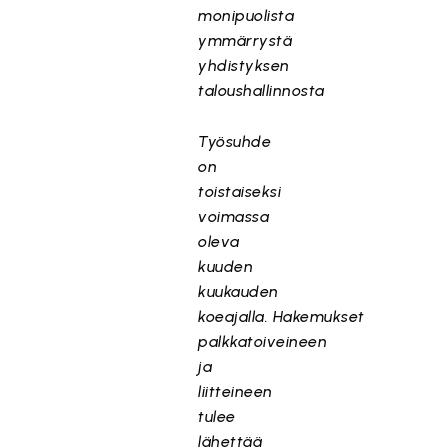
monipuolista
ymmärrystä
yhdistyksen
taloushallinnosta
Työsuhde
on
toistaiseksi
voimassa
oleva
kuuden
kuukauden
koeajalla. Hakemukset
palkkatoiveineen
ja
liitteineen
tulee
lähettää