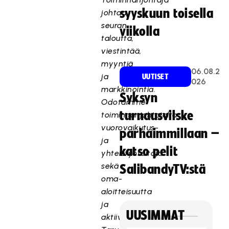
syyskuun toisella
johtaa
seuran
viikolla
taloutta,
viestintää,
myyntiä
06.08.2
ja
UUTISET
026
markkinointia.
Syksyn
Odotamme
turnausvilske
toiminnanjohtajalta
vuorovaikutus-
parhaimmillaan –
ja
katso pelit
yhteistyötaitoja
sekä
SalibandyTV:stä
oma-
aloitteisuutta
ja
UUSIMMAT
aktiivisuutta.