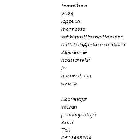
tammikuun
2024
loppuun
mennessä
sähköpostilla osoitteeseen
antti.tolli@pirkkalanpirkat.fi.
Aloitamme
haastattelut
jo
hakuvaiheen
aikana.
Lisätietoja:
seuran
puheenjohtaja
Antti
Tölli
0503485904