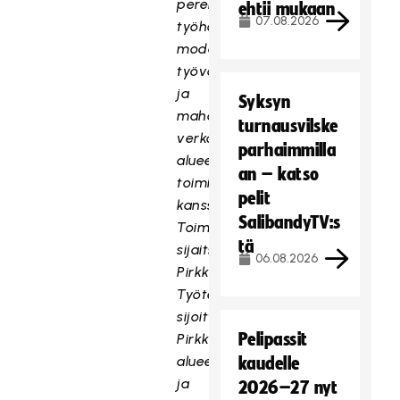
perehdytyksen
ehtii mukaan
07.08.2026
työhön,
modernit
työvälineet
ja
Syksyn
mahdollisuuden
turnausvilske
verkostoitua
parhaimmilla
alueellisten
an – katso
toimijoiden
pelit
kanssa.
SalibandyTV:s
Toimistomme
tä
sijaitsee
06.08.2026
Pirkkalassa.
Työtehtävät
sijoittuvat
Pelipassit
Pirkkalan
alueelle
kaudelle
ja
2026–27 nyt