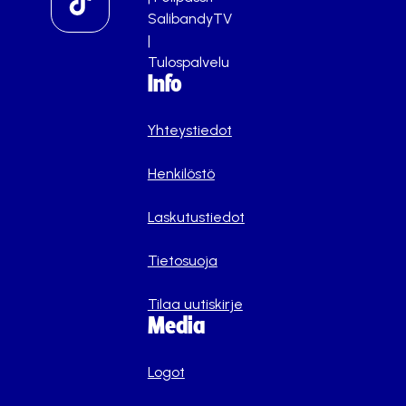
SalibandyTV
|
Tulospalvelu
Info
Yhteystiedot
Henkilöstö
Laskutustiedot
Tietosuoja
Tilaa uutiskirje
Media
Logot