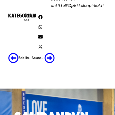
antti.tolli@pirkkalanpirkat.fi
Uuti
KATEGORIA:
JAA:
set
Edellinen
Seuraava