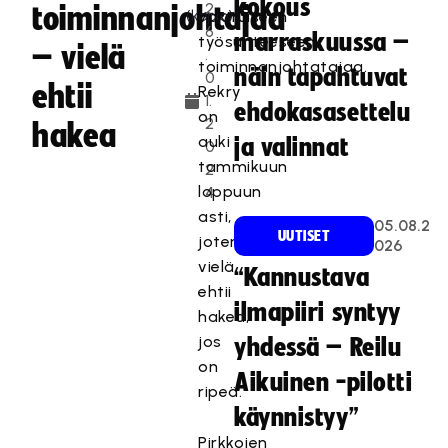
kokous
2
toiminnanjohtajaa
vakituiseen
6
marraskuussa –
työsuhteeseen
– vielä
.
toiminnanjohtatajaa.
näin tapahtuvat
0
ehtii
Rekry
1.
ehdokasasettelu
on
2
hakea
auki
ja valinnat
0
tammikuun
2
loppuun
4
asti,
05.08.2
UUTISET
joten
026
vielä
“Kannustava
ehtii
ilmapiiri syntyy
hakea,
jos
yhdessä – Reilu
on
Aikuinen -pilotti
ripeä.
käynnistyy”
Pirkkojen