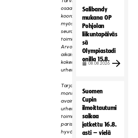
Tarvittaessa
osaat
Salibandy
koordinoida
mukana OP
myös
Pohjolan
seurantalomme
liikuntapäiväs
toimintoja.
sä
Arvostamme
Olympiastadi
aikaisempaa
onilla 15.8.
kokemusta
08.08.2026
urheiluseuratoiminnasta.
Tarjoamme
Suomen
monipuolisen
Cupin
avaintehtävän
ilmoittautumi
urheiluseuran
saikaa
toimintojen
parissa,
jatkettu 16.8.
hyvän
asti – vielä