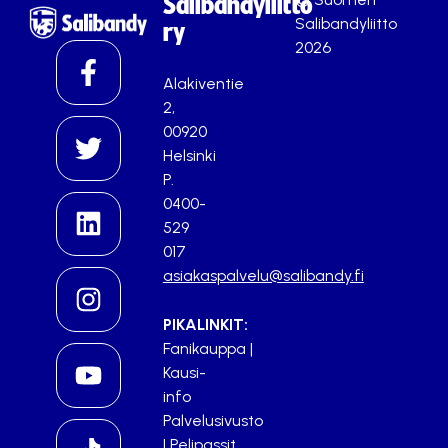
Salibandyliitto
Salibandyliitto
ry
2026
Alakiventie
2,
00920
Helsinki
P.
0400-
529
017
asiakaspalvelu@salibandy.fi
PIKALINKIT:
Fanikauppa
|
Kausi-
info
Palvelusivusto
|
Pelipassit