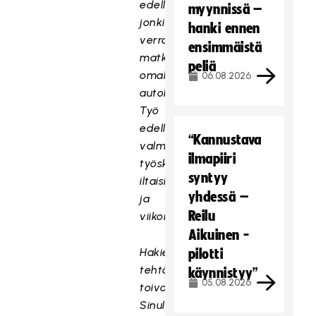
edellyttävät
myynnissä –
jonkin
hanki ennen
verran
ensimmäistä
matkustamista
peliä
omalla
06.08.2026
autolla.
Työ
edellyttää
“Kannustava
valmiutta
ilmapiiri
työskennellä
syntyy
iltaisin
yhdessä –
ja
Reilu
viikonloppuisin.
Aikuinen -
Hakiessasi
pilotti
tehtävään
käynnistyy”
05.08.2026
toivomme
Sinulta