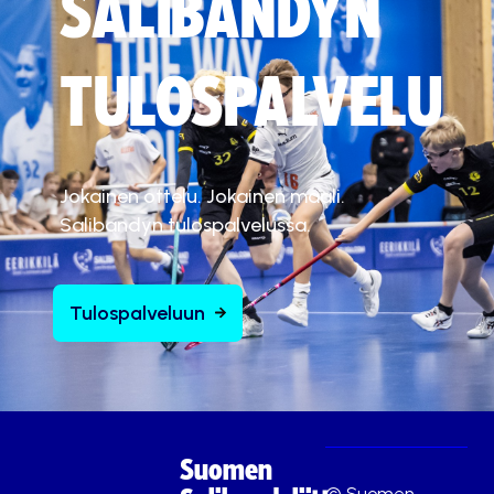
SALIBANDYN
TULOSPALVELU
Jokainen ottelu. Jokainen maali.
Salibandyn tulospalvelussa.
Tulospalveluun
Suomen
© Suomen