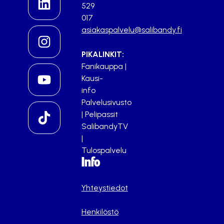
529
017
asiakaspalvelu@salibandy.fi
PIKALINKIT:
Fanikauppa
|
Kausi-
info
Palvelusivusto
|
Pelipassit
SalibandyTV
|
Tulospalvelu
Info
Yhteystiedot
Henkilöstö