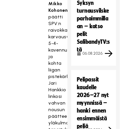
Syksyn
Mikko
Kohonen
turnausvilske
päätti
parhaimmilla
SPV:n
an – katso
raivokkaan
pelit
karvausvaihdon
SalibandyTV:s
5-4-
tä
kavennukseen,
06.08.2026
ja
kohta
liigan
pistekärki
Pelipassit
Jari
kaudelle
Hankkio
2026–27 nyt
linkosi
myynnissä –
vahvan
nousun
hanki ennen
päätteeksi
ensimmäistä
yläkulmaan
peliä