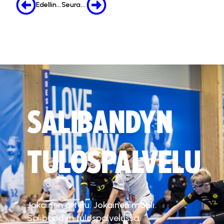
Edellinen
Seuraava
SALIBANDYN
TULOSPALVELU
Jokainen ottelu. Jokainen maali.
Salibandyn tulospalvelussa.