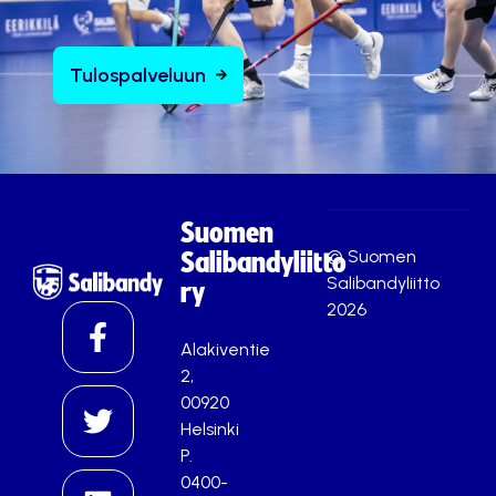
Tulospalveluun
Suomen
© Suomen
Salibandyliitto
Salibandyliitto
ry
2026
Alakiventie
2,
00920
Helsinki
P.
0400-