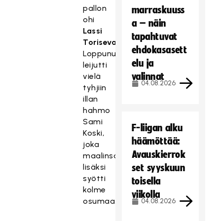
pallon
marraskuuss
ohi
a – näin
Lassi
tapahtuvat
Torisevan
.
ehdokasasett
Loppunumerot
elu ja
leijutti
valinnat
vielä
04.08.2026
tyhjiin
illan
hahmo
Sami
F-liigan alku
Koski,
häämöttää:
joka
Avauskierrok
maalinsa
lisäksi
set syyskuun
syötti
toisella
kolme
viikolla
osumaa.
04.08.2026