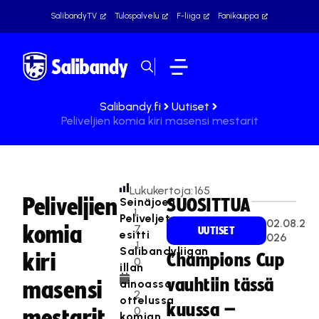
SalibandyTV
Tulospalvelu
F-liiga
Fanikauppa
Salibandy.fi
Uutiset
Peliveljien komia kiri masensi mestarit
Lukukertoja:
165
Peliveljien
Seinäjoen
SUOSITTUA
1
Peliveljet
02.08.2
komia
7
UUTISET
esitti
026
.1
Salibandyliigan
kiri
Champions Cup
0
illan
.
vauhtiin tässä
ainoassa
masensi
2
ottelussa
kuussa –
0
mestarit
komian