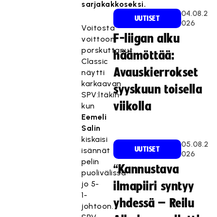
sarjakakkoseksi.
04.08.2
UUTISET
026
Voitosta
F-liigan alku
voittoon
porskuttanut
häämöttää:
Classic
Avauskierrokset
näytti
karkaavan
syyskuun toisella
SPV:ltäkin
viikolla
kun
Eemeli
Salin
kiskaisi
05.08.2
UUTISET
isännät
026
pelin
“Kannustava
puolivälissä
jo 5-
ilmapiiri syntyy
1-
yhdessä – Reilu
johtoon.