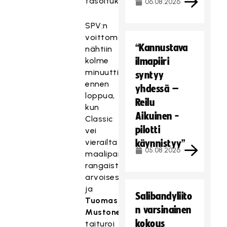
tasoituksen.
06.08.2026
SPV:n
voittomaali
“Kannustava
nähtiin
kolme
ilmapiiri
minuuttia
syntyy
ennen
yhdessä –
loppua,
Reilu
kun
Aikuinen -
Classic
pilotti
vei
vierailta
käynnistyy”
05.08.2026
maalipaikan
rangaistuslaukauksen
arvoisesti
ja
Salibandyliito
Tuomas
n varsinainen
Mustonen
kokous
taituroi