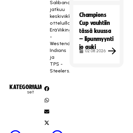
Salibandyliiga
jatkuu
Champions
keskiviikkona
Cup vauhtiin
otteluilla
EräViikingit
tässä kuussa
-
– lipunmyynti
Westend
jo auki
Indians
02.08.2026
ja
TPS -
Steelers.
Uuti
KATEGORIA:
JAA:
set