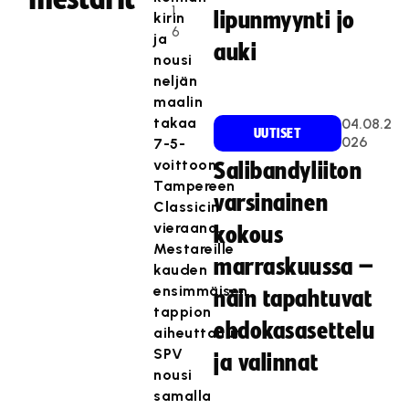
1
lipunmyynti jo
kirin
6
ja
auki
nousi
neljän
maalin
takaa
04.08.2
UUTISET
026
7-5-
voittoon
Salibandyliiton
Tampereen
varsinainen
Classicin
vieraana.
kokous
Mestareille
marraskuussa –
kauden
ensimmäisen
näin tapahtuvat
tappion
ehdokasasettelu
aiheuttanut
SPV
ja valinnat
nousi
samalla