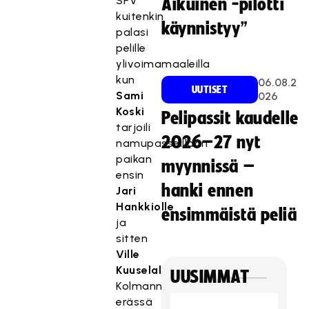
SPV
Aikuinen -pilotti
kuitenkin
käynnistyy”
palasi
pelille
ylivoimamaaleilla
kun
06.08.2
UUTISET
Sami
026
Koski
Pelipassit kaudelle
tarjoili
2026–27 nyt
namupasseillaan
paikan
myynnissä –
ensin
hanki ennen
Jari
Hankkiolle
ensimmäistä peliä
ja
sitten
Ville
Kuuselalle
.
UUSIMMAT
Kolmannessa
erässä