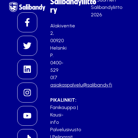
Salibandyliitto
Salibandyliitto
ry
2026
Alakiventie
2,
00920
Helsinki
P.
0400-
529
017
asiakaspalvelu@salibandy.fi
PIKALINKIT:
Fanikauppa
|
Kausi-
info
Palvelusivusto
|
Pelipassit