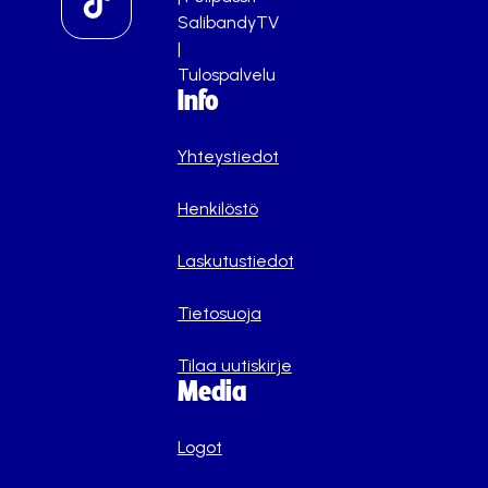
SalibandyTV
|
Tulospalvelu
Info
Yhteystiedot
Henkilöstö
Laskutustiedot
Tietosuoja
Tilaa uutiskirje
Media
Logot