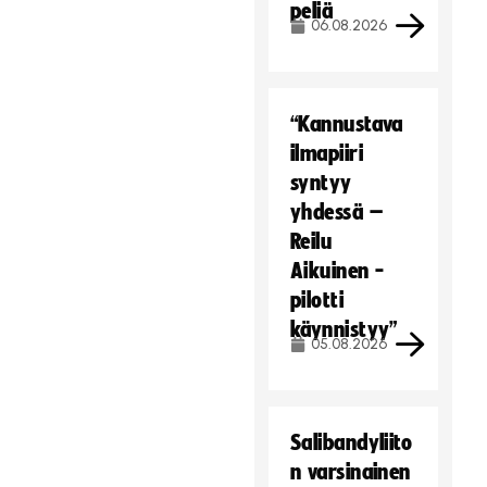
peliä
06.08.2026
“Kannustava
ilmapiiri
syntyy
yhdessä –
Reilu
Aikuinen -
pilotti
käynnistyy”
05.08.2026
Salibandyliito
n varsinainen