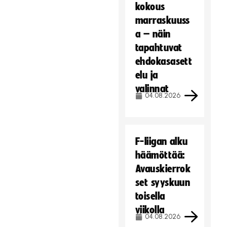
kokous
marraskuuss
a – näin
tapahtuvat
ehdokasasett
elu ja
valinnat
04.08.2026
F-liigan alku
häämöttää:
Avauskierrok
set syyskuun
toisella
viikolla
04.08.2026