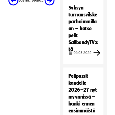
Edellinen
Seuraava
Syksyn
turnausvilske
parhaimmilla
an – katso
pelit
SalibandyTV:s
tä
06.08.2026
Pelipassit
kaudelle
2026–27 nyt
myynnissä –
hanki ennen
ensimmäistä