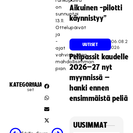
runkopäivä
Aikuinen -pilotti
on
sunnuntai
käynnistyy”
13.11.
Ottelupäivät
ja
-
06.08.2
UUTISET
026
ajat
vahvistetaan
Pelipassit kaudelle
mahdollisimman
2026–27 nyt
pian.
myynnissä –
Uuti
KATEGORIA:
JAA:
hanki ennen
set
ensimmäistä peliä
UUSIMMAT