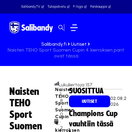
SalibandyTV
Tulospalvelu
F-liiga
Fanikauppa
Salibandy.fi
Uutiset
Naisten TEHO Sport Suomen Cupin 4. kierroksen parit
ovat tässä
Lukukertoja:
157
Naisten
Naisten
SUOSITTUA
1
TEHO
02.08.2
TEHO
8
UUTISET
Sport
026
.1
Suomen
Sport
Champions Cup
0
Cupin
.
vauhtiin tässä
4.
Suomen
2
kierroksen