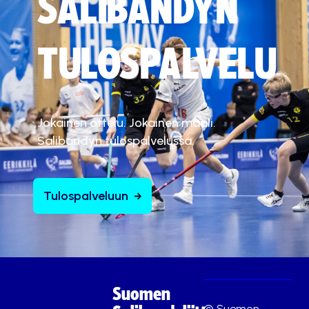
SALIBANDYN
TULOSPALVELU
Jokainen ottelu. Jokainen maali.
Salibandyn tulospalvelussa.
Tulospalveluun
Suomen
© Suomen