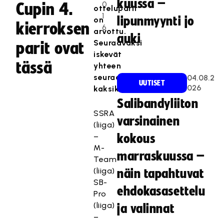
kuussa –
0
Cupin 4.
otteluparit
1
lipunmyynti jo
on
kierroksen
6
arvottu.
auki
Seuraavaksi
parit ovat
iskevät
tässä
yhteen
seuraavat
04.08.2
UUTISET
026
kaksikot:
Salibandyliiton
SSRA
varsinainen
(liiga)
–
kokous
M-
marraskuussa –
Team
(liiga)
näin tapahtuvat
SB-
ehdokasasettelu
Pro
(liiga)
ja valinnat
–