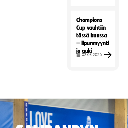
Champions
Cup vauhtiin
tässä kuussa
– lipunmyynti
jo auki
02.08.2026