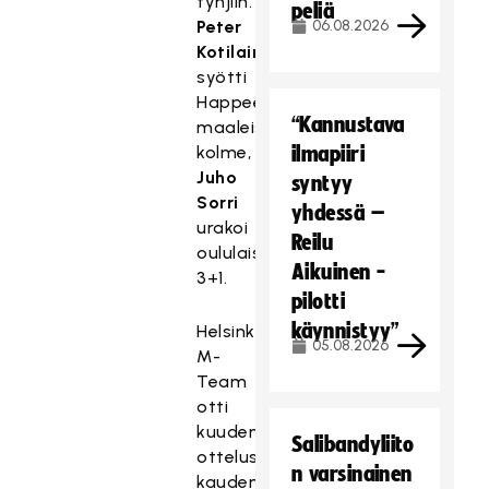
tyhjiin.
peliä
Peter
06.08.2026
Kotilainen
syötti
Happeen
“Kannustava
maaleista
kolme,
ilmapiiri
Juho
syntyy
Sorri
yhdessä –
urakoi
Reilu
oululaisille
Aikuinen -
3+1.
pilotti
käynnistyy”
Helsinkiläinen
05.08.2026
M-
Team
otti
kuudennessa
Salibandyliito
ottelussaan
n varsinainen
kauden