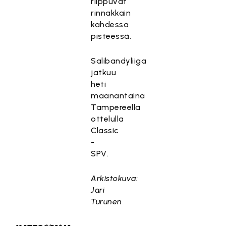
riippuvat
rinnakkain
kahdessa
pisteessä.
Salibandyliiga
jatkuu
heti
maanantaina
Tampereella
ottelulla
Classic
-
SPV.
Arkistokuva:
Jari
Turunen