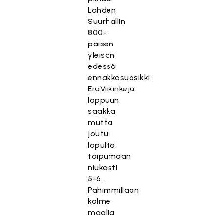
Lahden
Suurhallin
800-
päisen
yleisön
edessä
ennakkosuosikki
EräViikinkejä
loppuun
saakka
mutta
joutui
lopulta
taipumaan
niukasti
5-6.
Pahimmillaan
kolme
maalia