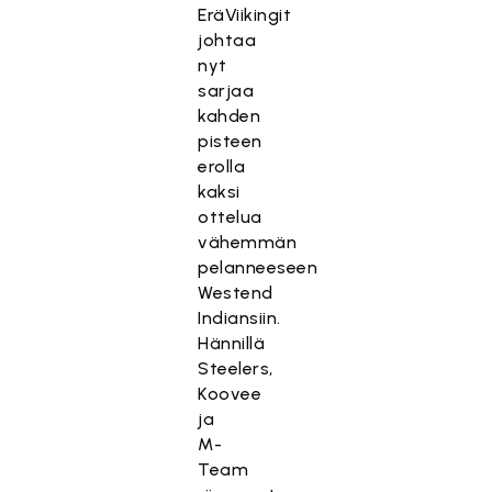
EräViikingit
johtaa
nyt
sarjaa
kahden
pisteen
erolla
kaksi
ottelua
vähemmän
pelanneeseen
Westend
Indiansiin.
Hännillä
Steelers,
Koovee
ja
M-
Team