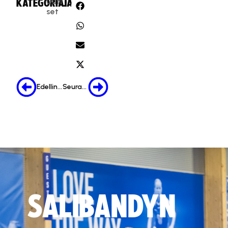
Uuti
KATEGORIA:
JAA:
set
Edellinen
Seuraava
SALIBANDYN