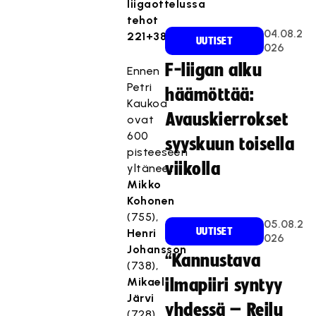
liigaottelussa
tehot
04.08.2
221+380=601.
UUTISET
026
F-liigan alku
Ennen
Petri
häämöttää:
Kaukoa
Avauskierrokset
ovat
600
syyskuun toisella
pisteeseen
viikolla
yltäneet
Mikko
Kohonen
(755),
05.08.2
UUTISET
Henri
026
Johansson
“Kannustava
(738),
Mikael
ilmapiiri syntyy
Järvi
yhdessä – Reilu
(728)