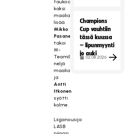
taukoa
kaksi
maalia
Champions
lisää.
Cup vauhtiin
Mikko
Pasanen
tässä kuussa
takoi
– lipunmyynti
M-
jo auki
Teamille
02.08.2026
neljä
maalia
ja
Antti
Itkonen
syötti
kolme.
Liiganousija
LASB
piinasi