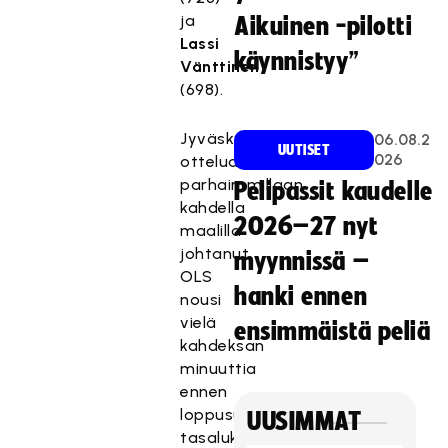
ja
Aikuinen -pilotti
Lassi
käynnistyy”
Vänttinen
(698).
Jyväskylän
06.08.2
UUTISET
026
ottelua
parhaimmillaan
Pelipassit kaudelle
kahdella
2026–27 nyt
maalilla
johtanut
myynnissä –
OLS
hanki ennen
nousi
vielä
ensimmäistä peliä
kahdeksan
minuuttia
ennen
loppusummeria
UUSIMMAT
tasalukemiin