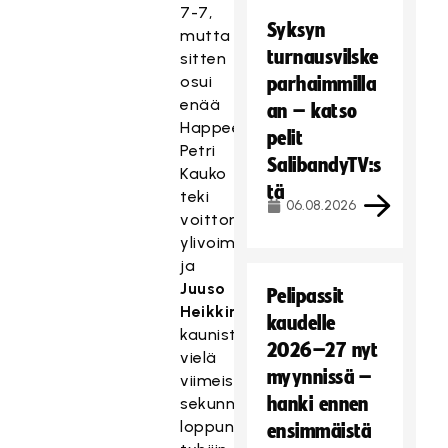
7-7,
Syksyn
mutta
turnausvilske
sitten
osui
parhaimmilla
enää
an – katso
Happee.
pelit
Petri
SalibandyTV:s
Kauko
tä
teki
06.08.2026
voittomaalin
ylivoimalla,
ja
Juuso
Pelipassit
Heikkinen
kaudelle
kaunisteli
2026–27 nyt
vielä
myynnissä –
viimeisillä
hanki ennen
sekunneilla
loppunumerot
ensimmäistä