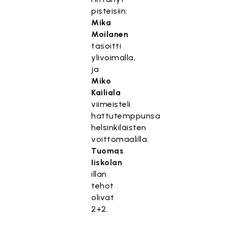
pisteisiin:
Mika
Moilanen
tasoitti
ylivoimalla,
ja
Miko
Kailiala
viimeisteli
hattutemppunsa
helsinkiläisten
voittomaalilla.
Tuomas
Iiskolan
illan
tehot
olivat
2+2.