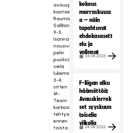
kokous
avauspisteensä
marraskuuss
kaataessaan
Raumalla
a – näin
SalBan
tapahtuvat
9-3.
ehdokasasett
Isännät
elu ja
nousivat
valinnat
pelin
04.08.2026
puolivälissä
vielä
lukemiin
3-4,
F-liigan alku
sitten
häämöttää:
M-
Avauskierrok
Team
set syyskuun
karkasi
tehtyään
toisella
ennen
viikolla
04.08.2026
toista