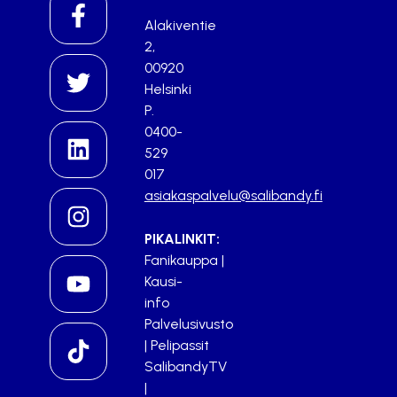
Alakiventie
2,
00920
Helsinki
P.
0400-
529
017
asiakaspalvelu@salibandy.fi
PIKALINKIT:
Fanikauppa
|
Kausi-
info
Palvelusivusto
|
Pelipassit
SalibandyTV
|