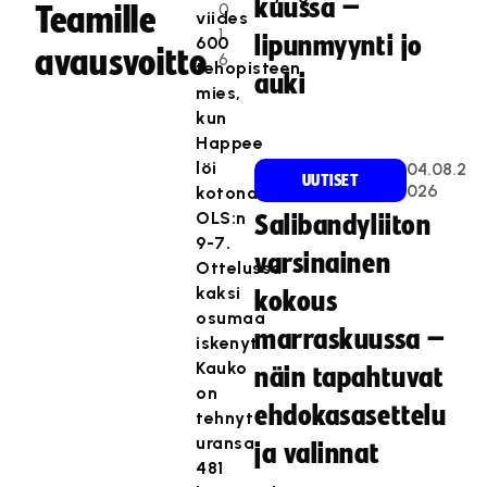
kuussa –
0
Teamille
viides
1
lipunmyynti jo
600
avausvoitto
6
tehopisteen
auki
mies,
kun
Happee
löi
04.08.2
UUTISET
026
kotonaan
OLS:n
Salibandyliiton
9-7.
varsinainen
Ottelussa
kaksi
kokous
osumaa
marraskuussa –
iskenyt
Kauko
näin tapahtuvat
on
ehdokasasettelu
tehnyt
uransa
ja valinnat
481