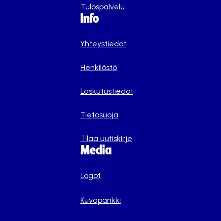
Tulospalvelu
Info
Yhteystiedot
Henkilöstö
Laskutustiedot
Tietosuoja
Tilaa uutiskirje
Media
Logot
Kuvapankki