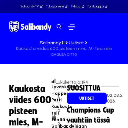
SalibandyTV
Tulospalvelu
F-liiga
Fanikauppa
Salibandy.fi
Uutiset
Kaukosta viides 600 pisteen mies, M-Teamille
avausvoitto
Lukukertoja:
194
Kaukosta
Jyväskylän
SUOSITTUA
1
Happeen
02.08.2
viides 600
6
UUTISET
Petri
026
.1
Kaukosta
pisteen
Champions Cup
0
tuli
.
vauhtiin tässä
tänään
mies, M-
2
Salibandyliigan