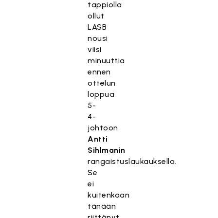
tappiolla
ollut
LASB
nousi
viisi
minuuttia
ennen
ottelun
loppua
5-
4-
johtoon
Antti
Sihlmanin
rangaistuslaukauksella.
Se
ei
kuitenkaan
tänään
riittänyt