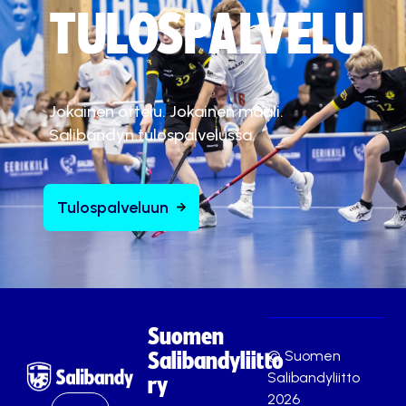
TULOSPALVELU
Jokainen ottelu. Jokainen maali.
Salibandyn tulospalvelussa.
Tulospalveluun
Suomen
© Suomen
Salibandyliitto
Salibandyliitto
ry
2026