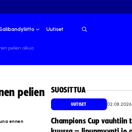
Salibandyliitto
Uutiset
nen pelien alkua
SUOSITTUA
nen pelien
02.08.2026
UUTISET
Champions Cup vauhtiin 
tuna ennen
kuussa – lipunmyynti jo 