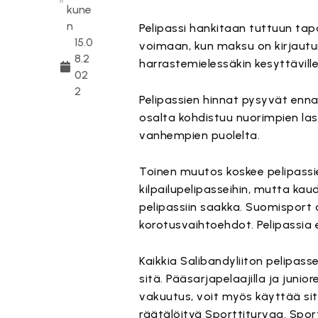
kune
n
Pelipassi hankitaan tuttuun ta
15.0
voimaan, kun maksu on kirjautunu
8.2
harrastemielessäkin kesyttävill
02
2
Pelipassien hinnat pysyvät ennal
osalta kohdistuu nuorimpien last
vanhempien puolelta.
Toinen muutos koskee pelipassi
kilpailupelipasseihin, mutta ka
pelipassiin saakka. Suomisport
korotusvaihtoehdot. Pelipassia
Kaikkia Salibandyliiton pelipass
sitä. Pääsarjapelaajilla ja junio
vakuutus, voit myös käyttää sit
räätälöityä Sporttiturvaa. Spo