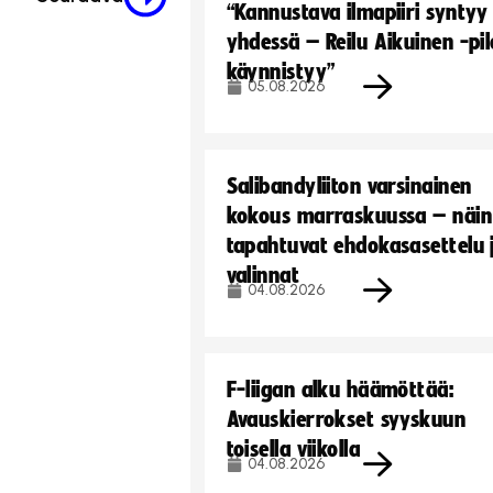
“Kannustava ilmapiiri syntyy
yhdessä – Reilu Aikuinen -pil
käynnistyy”
05.08.2026
Salibandyliiton varsinainen
kokous marraskuussa – näin
tapahtuvat ehdokasasettelu 
valinnat
04.08.2026
F-liigan alku häämöttää:
Avauskierrokset syyskuun
toisella viikolla
04.08.2026