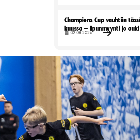
Champions Cup vauhtiin täss
kuussa – lipunmyynti jo auki
02.08.2026