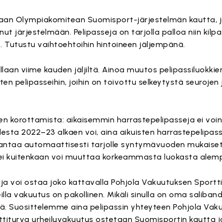
paan Olympiakomitean Suomisport-järjestelmän kautta, j
t järjestelmään. Pelipasseja on tarjolla palloa niin kilpa
e. Tutustu vaihtoehtoihin hintoineen jäljempänä.
laan viime kauden jäljiltä. Ainoa muutos pelipassiluokkien
en pelipasseihin, joihin on toivottu selkeytystä seurojen 
en korottamista: aikaisemmin harrastepelipasseja ei voi
udesta 2022–23 alkaen voi, aina aikuisten harrastepelipas
 antaa automaattisesti tarjolle syntymävuoden mukaise
 ei kuitenkaan voi muuttaa korkeammasta luokasta alem
eja voi ostaa joko kattavalla Pohjola Vakuutuksen Sportti
reilla vakuutus on pakollinen. Mikäli sinulla on oma saliba
ä. Suosittelemme aina pelipassin yhteyteen Pohjola Vakuu
rttiturva urheiluvakuutus ostetaan Suomisportin kautta 