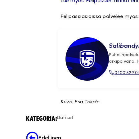
Lue myös: Pelipassien hinnat en
Pelipassiasioissa palvelee myös
Salibandyl
Puhelinpalvelu
arkipäivänä. 
0400 529 0
Kuva: Esa Takalo
Uutiset
KATEGORIA:
Edellinen