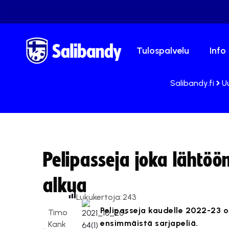
Tulospalvelu
Info
Salibandy.fi
U
Pelipasseja joka lähtöö
alkua
Lukukertoja:
243
Pelipasseja kaudelle 2022-23 on
Timo
ensimmäistä sarjapeliä.
Kank