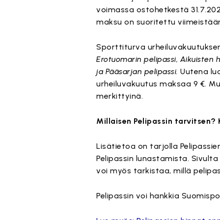
voimassa ostohetkestä 31.7.2023
maksu on suoritettu viimeistään
Sporttiturva urheiluvakuutuksen
Erotuomarin pelipassi, Aikuisten h
ja Pääsarjan pelipassi.
Uutena luo
urheiluvakuutus maksaa 9 €. Muut
merkittyinä.
Millaisen Pelipassin tarvitsen?
Lisätietoa on tarjolla Pelipassi
Pelipassin lunastamista. Sivult
voi myös tarkistaa, millä pelipa
Pelipassin voi hankkia Suomisp