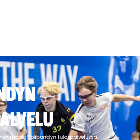
NDYN
ALVELU
inen maali. Salibandyn tulospalvelussa.