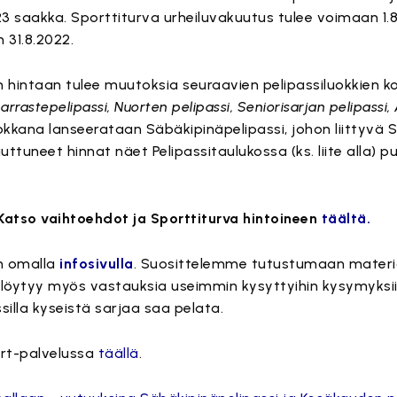
 saakka. Sporttiturva urheiluvakuutus tulee voimaan 1.8.
 31.8.2022.
 hintaan tulee muutoksia seuraavien pelipassiluokkien ko
arrastepelipassi, Nuorten pelipassi, Seniorisarjan pelipassi, 
kkana lanseerataan Säbäkipinäpelipassi, johon liittyvä 
tuneet hinnat näet Pelipassitaulukossa (ks. liite alla) pu
 Katso vaihtoehdot ja Sporttiturva hintoineen
täältä.
en omalla
infosivulla
. Suosittelemme tutustumaan materia
a löytyy myös vastauksia useimmin kysyttyihin kysymyksiin
ssilla kyseistä sarjaa saa pelata.
ort-palvelussa
täällä
.