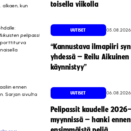
toisella viikolla
 alkaen, kun
hdalle:
05.08.2026
UUTISET
Aikuisten pelipassi
Sporttiturva
“Kannustava ilmapiiri sy
naisella
yhdessä – Reilu Aikuinen 
käynnistyy”
aliin ennen
06.08.2026
UUTISET
. Sarjan sivulta
Pelipassit kaudelle 2026
myynnissä – hanki ennen
ensimmäistä peliä