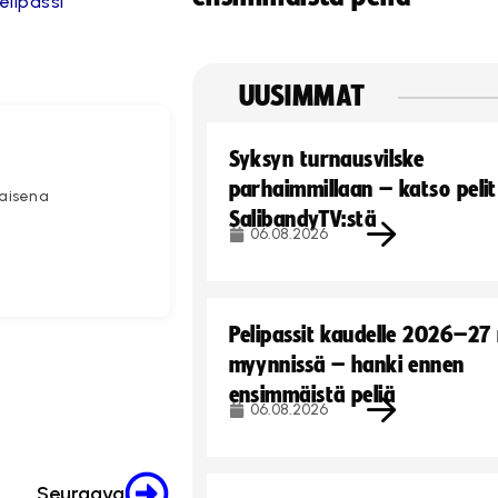
elipassi
UUSIMMAT
Syksyn turnausvilske
parhaimmillaan – katso pelit
kaisena
SalibandyTV:stä
06.08.2026
Pelipassit kaudelle 2026–27
myynnissä – hanki ennen
ensimmäistä peliä
06.08.2026
Seuraava