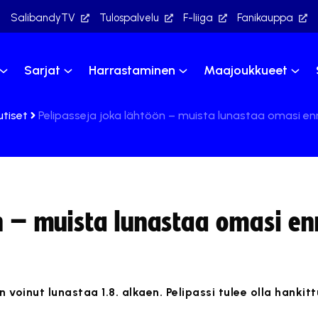
SalibandyTV
Tulospalvelu
F-liiga
Fanikauppa
Sarjat
Harrastaminen
Maajoukkueet
utiset
Pelipasseja joka lähtöön – muista lunastaa omasi en
n – muista lunastaa omasi en
 voinut lunastaa 1.8. alkaen. Pelipassi tulee olla hankit