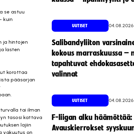
a se astuu
- kuin
04.08.2026
UUTISET
Salibandyliiton varsinain
 ja hintojen
ja lasten
kokous marraskuussa – 
tapahtuvat ehdokasasette
nut korottaa
valinnat
sista pääsarjan
t
paan.
04.08.2026
UUTISET
turvalla tai ilman
F-liigan alku häämöttää:
ndyn tasosi kattava
tuksen lajiin
Avauskierrokset syyskuu
ja vakuutus on