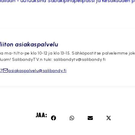
nallaan - uutuuksina Säbäkipinäpelipassi ja Kesäkauden p
iiton asiakaspalvelu
a ma-ti/to-pe klo 10-12 ja klo 13-15. Sähköpostitse palvelemme jo
Huom! SalibandyTV:n tuki: salibandytv@salibandy.fi
17
asiakaspalvelu@salibandy.fi
JAA: