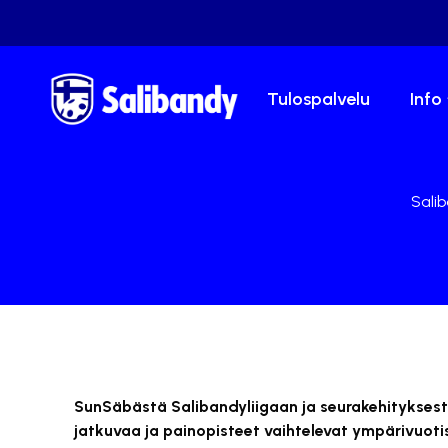
Tulospalvelu
Info
Salib
SunSäbästä Salibandyliigaan ja seurakehitykses
jatkuvaa ja painopisteet vaihtelevat ympärivuoti