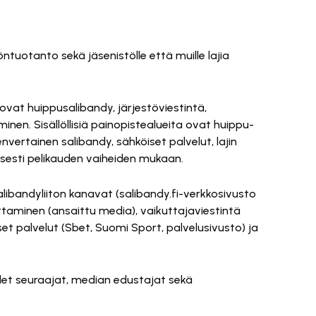
ntuotanto sekä jäsenistölle että muille lajia
ovat huippusalibandy, järjestöviestintä,
nen. Sisällöllisiä painopistealueita ovat huippu-
vertainen salibandy, sähköiset palvelut, lajin
isesti pelikauden vaiheiden mukaan.
libandyliiton kanavat (salibandy.fi-verkkosivusto
kuttaminen (ansaittu media), vaikuttajaviestintä
t palvelut (Sbet, Suomi Sport, palvelusivusto) ja
 uudet seuraajat, median edustajat sekä