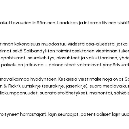
Tämä sisältö on estetty, koska se vaatii markkinointievästeitä.
Hyväksy markkinointievästeet
ikuttavuuden lisääminen. Laadukas ja informatiivinen sisällö
stinnän kokonaisuus muodostuu viidestä osa-alueesta, jotka 
mat sekä Salibandyliiton toimintasektorien viestinnän tukemi
 tapahtumat, seurakehitys, olosuhteet ja vaikuttaminen, yhden
än palvelu on jatkuvaa – painopisteet vaihtelevat ympärivuot
inovalikoimaa hyödyntäen. Keskeisiä viestintäkeinoja ovat Sa
& Flickr), uutiskirje (seurakirje, jäsenkirje), suora mediavai
iakumppanuudet, suoratoistolähetykset, mainonta), sähköise
eröityneet harrastajat), lajin seuraajat, potentiaaliset lajin