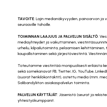
TAVOITE
: Lajin medianäkyvyyden, painoarvon ja va
seuraaville tahoille.
TOIMINNAN LAAJUUS JA PALVELUN SISÄLTÖ
: Vie
mediayhteydet ja vaikuttaminen, viestintäsuunnitel
urheilu, kilpailutoiminta, pelaamisen kehittäminen,
kaupallistaminen sekä järjestöviestintä. Viestinn
Toteutamme viestintää monipuolisesti erilaista ke
sekä somekanavat FB, Twitter, IG, YouTube, LinkedIn 
(suorat henkilökontaktit), ostettu media (mm. med
Salibandyliiton asiakaspalvelun toiminta.
PALVELUN KÄYTTÄJÄT
: Jäsenistö (seurat ja rekist
yhteistyökumppanit.