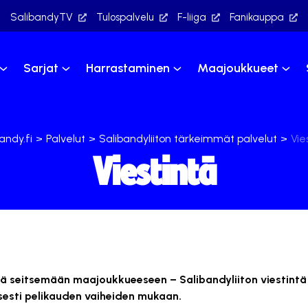
SalibandyTV
Tulospalvelu
F-liiga
Fanikauppa
Sarjat
Harrastaminen
Maajoukkueet
andy.fi
>
Palvelut
>
Salibandyliiton tärkeimmät palvelut
>
Vie
Viestintä
tä seitsemään maajoukkueeseen – Salibandyliiton viestintä
sesti pelikauden vaiheiden mukaan.