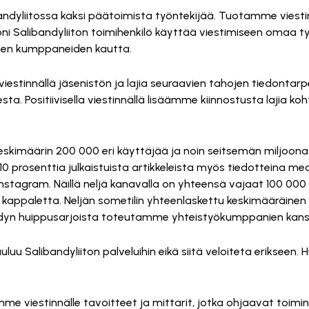
bandyliitossa kaksi päätoimista työntekijää. Tuotamme viesti
i Salibandyliiton toimihenkilö käyttää viestimiseen omaa ty
ten kumppaneiden kautta.
estinnällä jäsenistön ja lajia seuraavien tahojen tiedontarp
esta. Positiivisella viestinnällä lisäämme kiinnostusta lajia 
eskimäärin 200 000 eri käyttäjää ja noin seitsemän miljoona
prosenttia julkaistuista artikkeleista myös tiedotteina medi
nstagram. Näillä neljä kanavalla on yhteensä vajaat 100 00
appaletta. Neljän sometilin yhteenlaskettu keskimääräinen 
ibandyn huippusarjoista toteutamme yhteistyökumppanien kans
uuluu Salibandyliiton palveluihin eikä siitä veloiteta erikseen
mme viestinnälle tavoitteet ja mittarit, jotka ohjaavat toim