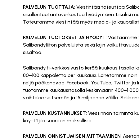
PALVELUN TUOTTAJA
: Viestintää toteuttaa Sali
sisällöntuotantoverkostoa hyödyntäen. Lisäksi mon
Toteutamme viestintää myös media- ja kaupallis
PALVELUN TUOTOKSET JA HYÖDYT
: Vastaamme vi
Salibandyliiton palveluista sekä lajin vaikuttavuud
sisältöä.
Salibandy.fi-verkkosivusto kerää kuukausitasolla k
80–100 kappaletta per kuukausi. Lähetämme noin 10 
neljä pääkanavaa: Facebook, YouTube, Twitter ja I
tuotamme kuukausitasolla keskimäärin 400–1 000 k
vaihtelee seitsemän ja 15 miljoonan välillä. Sal
PALVELUN KUSTANNUKSET
: Viestinnän toiminta k
käyttäjille suoraan maksullisia.
PALVELUN ONNISTUMISEN MITTAAMINEN
: Aseta