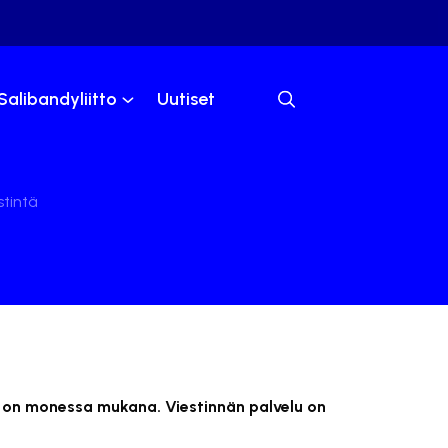
Salibandyliitto
Uutiset
stintä
 on monessa mukana. Viestinnän palvelu on