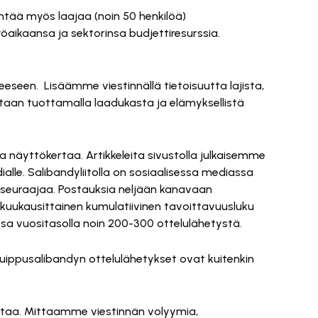
ntää myös laajaa (noin 50 henkilöä)
öaikaansa ja sektorinsa budjettiresurssia.
eeseen. Lisäämme viestinnällä tietoisuutta lajista,
kohtaan tuottamalla laadukasta ja elämyksellistä
a näyttökertaa. Artikkeleita sivustolla julkaisemme
alle. Salibandyliitolla on sosiaalisessa mediassa
0 seuraajaa. Postauksia neljään kanavaan
kuukausittainen kumulatiivinen tavoittavuusluku
sa vuositasolla noin 200-300 ottelulähetystä.
. Huippusalibandyn ottelulähetykset ovat kuitenkin
intaa. Mittaamme viestinnän volyymia,