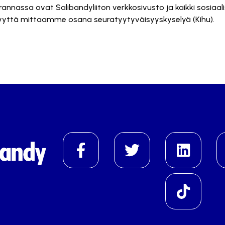
urannassa ovat Salibandyliiton verkkosivusto ja kaikki sos
syyttä mittaamme osana seuratyytyväisyyskyselyä (Kihu).