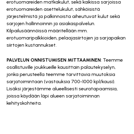
erotuomareiden matkakulut, sekä kaikissa sarjoissa
erotuomareiden asettelukulut, sähköisistä
järjestelmistä ja palkinnoista aiheutuvat kulut sekä
sarjojen hallinnoinnin ja asiakaspalvelun.
Kilpailusäännöissä määritellään mm.
erotuomaripalkkioiden, pelaajasiirtojen ja sarjapaikan
siirtojen kustannukset.
PALVELUN ONNISTUMISEN MITTAAMINEN
: Teemme
osallistuville joukkueille kausittain palautekyselyn,
jonka perusteella teemme tarvittavia muutoksia
sarjatoimintaan (vastauksia 700-1000 kpl/kausi).
Lisäksi järjestämme alueellisesti seuratapaamisia,
joissa käydään läpi alueen sarjatoiminnan
kehityskohteita.