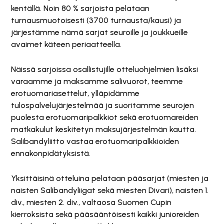
kentällä. Noin 80 % sarjoista pelataan
turnausmuotoisesti (3700 turnausta/kausi) ja
järjestämme nämä sarjat seuroille ja joukkueille
avaimet käteen periaatteella.
Näissä sarjoissa osallistujille otteluohjelmien lisäksi
varaamme ja maksamme salivuorot, teemme
erotuomariasettelut, ylläpidämme
tulospalvelujärjestelmää ja suoritamme seurojen
puolesta erotuomaripalkkiot sekä erotuomareiden
matkakulut keskitetyn maksujärjestelmän kautta.
Salibandyliitto vastaa erotuomaripalkkioiden
ennakonpidätyksistä.
Yksittäisinä otteluina pelataan pääsarjat (miesten ja
naisten Salibandyliigat sekä miesten Divari), naisten 1.
div., miesten 2. div., valtaosa Suomen Cupin
kierroksista sekä pääsääntöisesti kaikki junioreiden