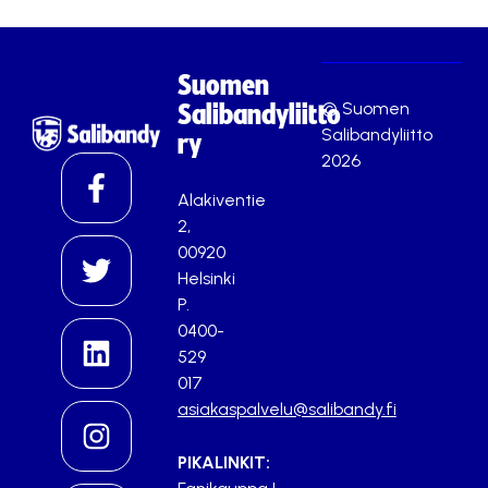
Suomen
© Suomen
Salibandyliitto
Salibandyliitto
ry
2026
Alakiventie
2,
00920
Helsinki
P.
0400-
529
017
asiakaspalvelu@salibandy.fi
PIKALINKIT: