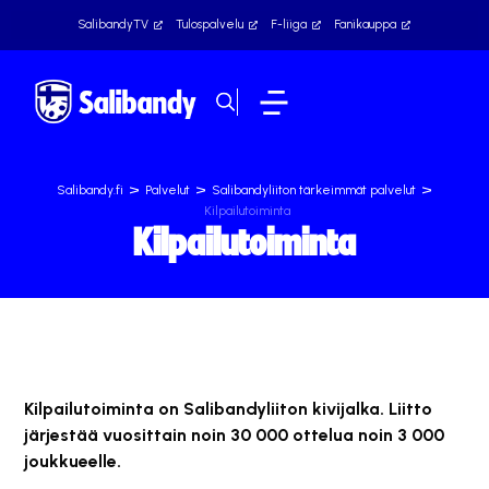
SalibandyTV
Tulospalvelu
F-liiga
Fanikauppa
>
>
>
Salibandy.fi
Palvelut
Salibandyliiton tärkeimmät palvelut
Kilpailutoiminta
Kilpailutoiminta
Kilpailutoiminta on Salibandyliiton kivijalka. Liitto
järjestää vuosittain noin 30 000 ottelua noin 3 000
joukkueelle.