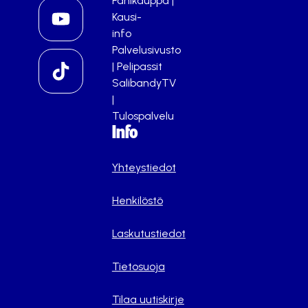
Fanikauppa
|
Kausi-
info
Palvelusivusto
|
Pelipassit
SalibandyTV
|
Tulospalvelu
Info
Yhteystiedot
Henkilöstö
Laskutustiedot
Tietosuoja
Tilaa uutiskirje