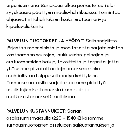
organisoimana. Sarjakausi alkaa porrastetusti elo-
syyskuussa päättyen maalis-huhtikuussa. Toimintaa
ohjaavat liittohallituksen lisäksi erotuomari- ja
kilpailuvaliokunta.
PALVELUN TUOTOKSET JA HYÖDYT
: Salibandyliitto
järjestää monenlaista ja monitasoista sarjatoimintaa
vastaamaan seurojen, joukkueiden, pelaajien ja
erotuomareiden haluja, tavoitteita ja tarpeita, jotta
yhä useampi voi ottaa lajin omakseen sekä
mahdollistaa huippusalibandyn kehityksen.
Turnausmuotoisilla sarjoilla saamme pidettyä
osallistujien kustannuksia (mm. sali- ja
matkakustannukset) maltillisina.
PALVELUN KUSTANNUKSET
: Sarjan
osallistumismaksulla (220 – 1540 €) katamme
turnausmuotoisten otteluiden salikustannukset ja