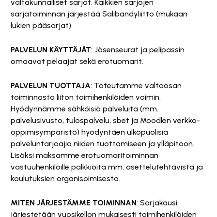
valtakunnalliset sarjat. Kaikkien sarjojen
sarjatoiminnan järjestää Salibandyliitto (mukaan
lukien pääsarjat).
PALVELUN KÄYTTÄJÄT
: Jäsenseurat ja pelipassin
omaavat pelaajat sekä erotuomarit.
PALVELUN TUOTTAJA
: Toteutamme valtaosan
toiminnasta liiton toimihenkilöiden voimin.
Hyödynnämme sähköisiä palveluita (mm.
palvelusivusto, tulospalvelu, sbet ja Moodlen verkko-
oppimisympäristö) hyödyntäen ulkopuolisia
palveluntarjoajia niiden tuottamiseen ja ylläpitoon.
Lisäksi maksamme erotuomaritoiminnan
vastuuhenkilöille palkkioita mm. asettelutehtävistä ja
koulutuksien organisoimisesta.
MITEN JÄRJESTÄMME TOIMINNAN
: Sarjakausi
järjestetään vuosikellon mukaisesti toimihenkilöiden