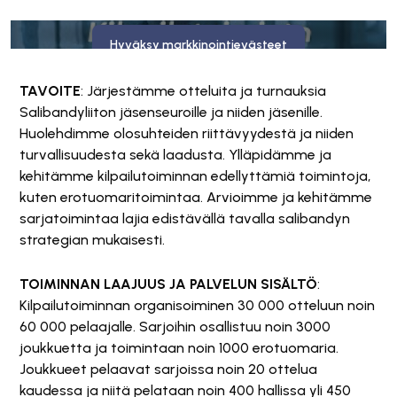
Tämä sisältö on estetty, koska se vaatii markkinointievästeitä.
Hyväksy markkinointievästeet
TAVOITE
: Järjestämme otteluita ja turnauksia
Salibandyliiton jäsenseuroille ja niiden jäsenille.
Huolehdimme olosuhteiden riittävyydestä ja niiden
turvallisuudesta sekä laadusta. Ylläpidämme ja
kehitämme kilpailutoiminnan edellyttämiä toimintoja,
kuten erotuomaritoimintaa. Arvioimme ja kehitämme
sarjatoimintaa lajia edistävällä tavalla salibandyn
strategian mukaisesti.
TOIMINNAN LAAJUUS JA PALVELUN SISÄLTÖ
:
Kilpailutoiminnan organisoiminen 30 000 otteluun noin
60 000 pelaajalle. Sarjoihin osallistuu noin 3000
joukkuetta ja toimintaan noin 1000 erotuomaria.
Joukkueet pelaavat sarjoissa noin 20 ottelua
kaudessa ja niitä pelataan noin 400 hallissa yli 450