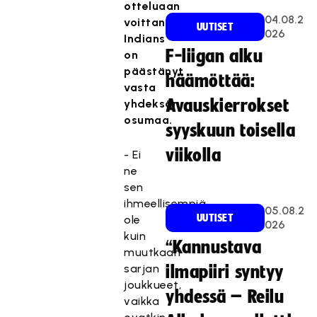
otteluaan
04.08.2
voittanut
UUTISET
026
Indians
F-liigan alku
on
päästänyt
häämöttää:
vasta
Avauskierrokset
yhdeksän
osumaa.
syyskuun toisella
viikolla
- Ei
ne
sen
ihmeellisempiä
05.08.2
UUTISET
ole
026
kuin
“Kannustava
muutkaan
sarjan
ilmapiiri syntyy
joukkueet,
yhdessä – Reilu
vaikka