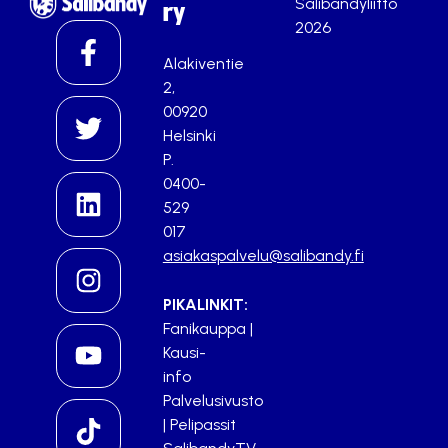
Salibandyliitto
ry
2026
Alakiventie
2,
00920
Helsinki
P.
0400-
529
017
asiakaspalvelu@salibandy.fi
PIKALINKIT:
Fanikauppa
|
Kausi-
info
Palvelusivusto
|
Pelipassit