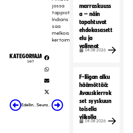
marraskuuss
jossa
tappioton
a – näin
Indians
tapahtuvat
saa
ehdokasasett
melkoisen
elu ja
kertoimen.
valinnat
04.08.2026
Uuti
KATEGORIA:
JAA:
set
F-liigan alku
häämöttää:
Avauskierrok
set syyskuun
Edellinen
Seuraava
toisella
viikolla
04.08.2026