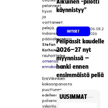
ovatkin
Aikuinen -pilotti
pelanneet
käynnistyy”
hyvin
ja
voittaneet
pelejä,
06.08.2
UUTISET
Indiansin
026
päävalmentaja
Pelipassit kaudelle
Stefan
2026–27 nyt
Korhonen
rauhoittelee
myynnissä –
omiensa
hanki ennen
ennakossa
.
ensimmäistä peliä
EräVIikinkien
kokoonpanosta
puuttunee
edelleen
UUSIMMAT
polvensa
viikonloppuna