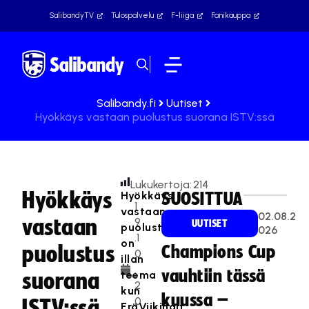
SalibandyTV
Tulospalvelu
F-liiga
Fanikauppa
Salibandy.fi
Uutiset
Hyökkäys vastaan puolustus suorana ISTV:ssä
Lukukertoja:
214
Hyökkäys
Hyökkäys
SUOSITTUA
1
vastaan
02.08.2
vastaan
9
UUTISET
puolustus
026
.1
on
puolustus
Champions Cup
0
illan
.
vauhtiin tässä
teema
suorana
2
kun
kuussa –
0
ISTV:ssä
EräViikingit