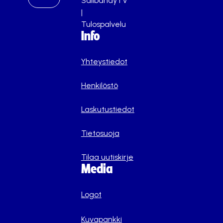
SalibandyTV
|
Tulospalvelu
Info
Yhteystiedot
Henkilöstö
Laskutustiedot
Tietosuoja
Tilaa uutiskirje
Media
Logot
Kuvapankki