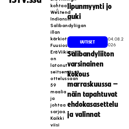
1
lipunmyynti jo
kohtaa
6
Westend
auki
Indiansin
Salibandyliigan
illan
kärkiottelussa.
04.08.2
UUTISET
026
Fuusioseura
EräViikingit
Salibandyliiton
on
varsinainen
latonut
seitsemässä
kokous
ottelussaan
marraskuussa –
59
maalia
näin tapahtuvat
ja
ehdokasasettelu
johtaa
sarjaa.
ja valinnat
Kaikki
viisi