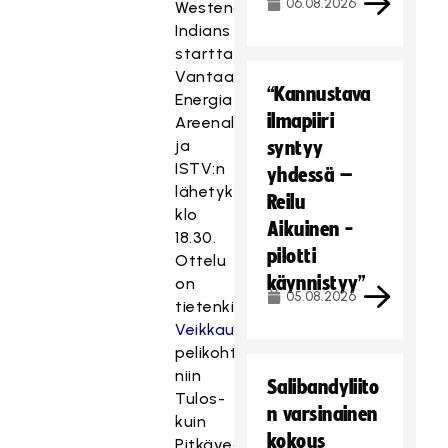
06.08.2026
Westend
Indians
starttaa
Vantaan
“Kannustava
Energia
ilmapiiri
Areenalla
ja
syntyy
ISTV:n
yhdessä –
lähetyksessä
Reilu
klo
Aikuinen -
18.30.
pilotti
Ottelu
käynnistyy”
on
05.08.2026
tietenkin
Veikkauksen
pelikohteena
niin
Salibandyliito
Tulos-
n varsinainen
kuin
kokous
Pitkävedossakin,