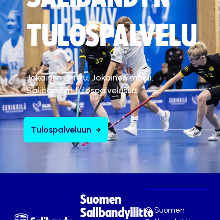
TULOSPALVELU
Jokainen ottelu. Jokainen maali.
Salibandyn tulospalvelussa.
Tulospalveluun
Suomen
© Suomen
Salibandyliitto