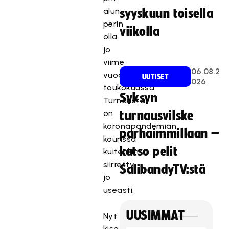
alun
syyskuun toisella
perin
viikolla
olla
jo
viime
06.08.2
vuoden
UUTISET
026
toukokuussa.
Syksyn
Turnausta
on
turnausvilske
koronapandemian
parhaimmillaan –
kourissa
katso pelit
kuitenkin
siirretty
SalibandyTV:stä
jo
useasti.
UUSIMMAT
Nyt
kisaavan