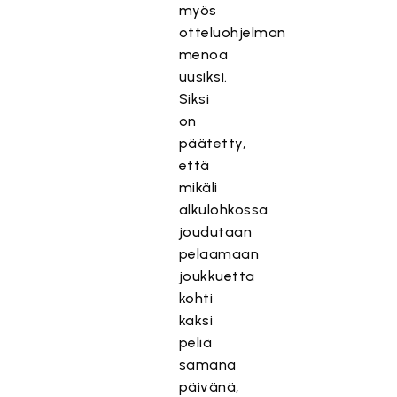
myös
otteluohjelman
menoa
uusiksi.
Siksi
on
päätetty,
että
mikäli
alkulohkossa
joudutaan
pelaamaan
joukkuetta
kohti
kaksi
peliä
samana
päivänä,