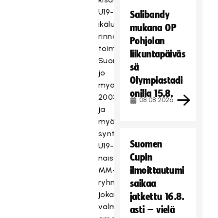
U19-
Salibandy
ikäluokan
mukana OP
rinnalla
Pohjolan
toimii
liikuntapäiväs
Suomella
sä
jo
Olympiastadi
myös
onilla 15.8.
2003
08.08.2026
ja
myöhemmin
syntyneiden
Suomen
U19-
Cupin
naisten
ilmoittautumi
MM-
ryhmä,
saikaa
joka
jatkettu 16.8.
valmistautuu
asti – vielä