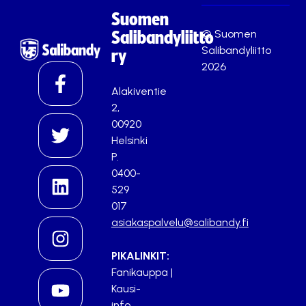
Suomen
© Suomen
Salibandyliitto
Salibandyliitto
ry
2026
Alakiventie
2,
00920
Helsinki
P.
0400-
529
017
asiakaspalvelu@salibandy.fi
PIKALINKIT:
Fanikauppa
|
Kausi-
info