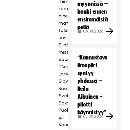
menee
myynnissä –
koronan
hanki ennen
aiheuttamien
ensimmäistä
matkustusrajoitusten
peliä
takia
06.08.2026
uusiksi.
Siinä
missä
“Kannustava
Suomi,
ilmapiiri
Tšekki,
syntyy
Latvia,
yhdessä –
Slovakia,
Ruotsi,
Reilu
Sveitsi,
Aikuinen -
Saksa,
pilotti
Puola
käynnistyy”
05.08.2026
ja
Venäjä