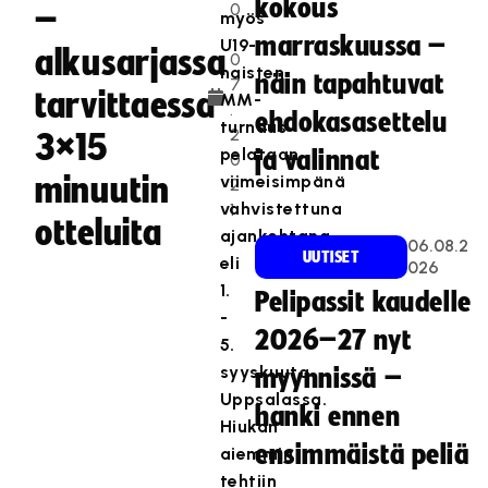
kokous
0
–
myös
.
marraskuussa –
U19-
alkusarjassa
0
naisten
näin tapahtuvat
7
tarvittaessa
MM-
.
ehdokasasettelu
turnaus
2
3×15
pelataan
ja valinnat
0
minuutin
viimeisimpänä
2
vahvistettuna
1
otteluita
ajankohtana
06.08.2
UUTISET
eli
026
1.
Pelipassit kaudelle
-
2026–27 nyt
5.
syyskuuta
myynnissä –
Uppsalassa.
hanki ennen
Hiukan
ensimmäistä peliä
aiemmin
tehtiin