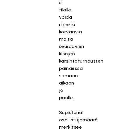
ei
tilalle
voida
nimetä
korvaavia
maita
seuraavien
kisojen
karsintaturnausten
painaessa
samaan
aikaan
jo
päälle.
Supistunut
osallistujamäärä
merkitsee