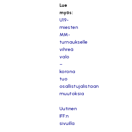
Lue
myös:
U19-
miesten
MM-
turnaukselle
vihreä
valo
–
korona
tuo
osallistujalistaan
muutoksia
Uutinen
IFF:n
sivuilla