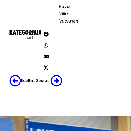
Kuva:
Ville
Vuorinen
Uuti
KATEGORIA:
JAA:
set
Edellinen
Seuraava