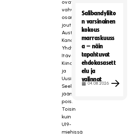
ovat
vahvistaneet
Salibandyliito
osanottonsa
n varsinainen
joutuvat
kokous
Australia,
marraskuuss
Kanada,
a – näin
Yhdysvallat,
tapahtuvat
Itävalta,
ehdokasasett
Kiina
elu ja
ja
Uusi-
valinnat
04.08.2026
Seelanti
jäämään
pois.
Toisin
kuin
U19-
miehissä