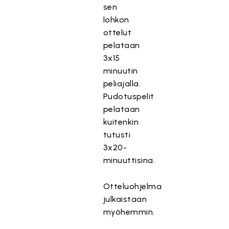
sen
lohkon
ottelut
pelataan
3x15
minuutin
peliajalla.
Pudotuspelit
pelataan
kuitenkin
tutusti
3x20-
minuuttisina.
Otteluohjelma
julkaistaan
myöhemmin.