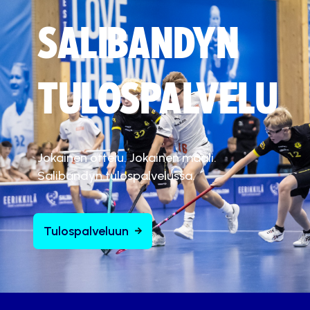
SALIBANDYN
TULOSPALVELU
Jokainen ottelu. Jokainen maali.
Salibandyn tulospalvelussa.
Tulospalveluun