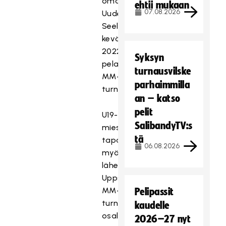
omaan
ehtii mukaan
07.08.2026
Uudessa-
Seelannissa
keväällä
2022
Syksyn
pelattavaan
turnausvilske
MM-
parhaimmilla
turnaukseensa.
an – katso
pelit
U19-
SalibandyTV:s
miesten
tä
tapaan
06.08.2026
myös
lähestyvän
Uppsalan
MM-
Pelipassit
turnauksen
kaudelle
osallistujalista
2026–27 nyt