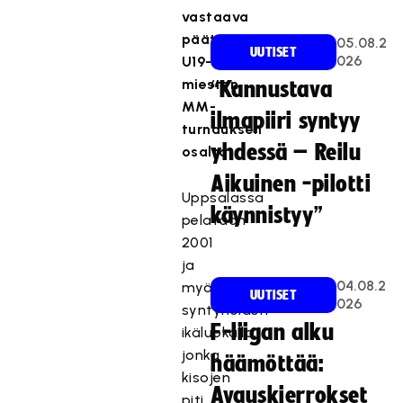
vastaava
päätös
05.08.2
UUTISET
026
U19-
miesten
“Kannustava
MM-
ilmapiiri syntyy
turnauksen
yhdessä – Reilu
osalta.
Aikuinen -pilotti
Uppsalassa
käynnistyy”
pelataan
2001
ja
04.08.2
myöhemmin
UUTISET
026
syntyneiden
F-liigan alku
ikäluokalla,
jonka
häämöttää:
kisojen
Avauskierrokset
piti