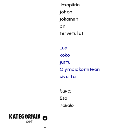
ilmapiirin,
johon
jokainen
on
tervetullut.
Lue
koko
juttu
Olympiakomitean
sivuilta
Kuva:
Esa
Takalo
Uuti
KATEGORIA:
JAA:
set