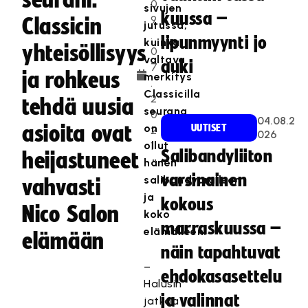
seurani:
0
sivujen
kuussa –
9
Classicin
jutussa,
.
lipunmyynti jo
kuinka
yhteisöllisyys
0
valtava
auki
7
ja rohkeus
merkitys
.
Classicilla
2
tehdä uusia
seurana
0
04.08.2
asioita ovat
on
UUTISET
2
026
ollut
1
Salibandyliiton
heijastuneet
hänen
varsinainen
salibandyuralleen
vahvasti
ja
kokous
Nico Salon
koko
marraskuussa –
elämälleen.
elämään
näin tapahtuvat
–
ehdokasasettelu
Halusin
ja valinnat
jatkaa