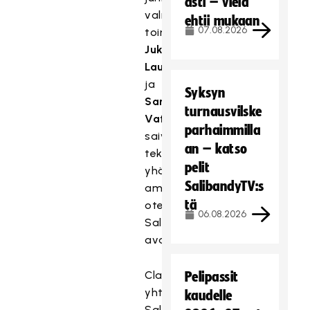
asti – vielä
valmentajinani
ehtii mukaan
07.08.2026
toimineet
Jukka
Laurila
ja
Syksyn
Sami
turnausvilske
Vatanen
parhaimmilla
saivat
an – katso
tekemiseeni
pelit
yhä
SalibandyTV:s
ammattimaisempaa
tä
otetta,
06.08.2026
Salo
avaa.
Classicin
Pelipassit
yhteisöä
kaudelle
Salo