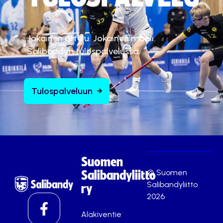
Jokainen ottelu. Jokainen maali.
Salibandyn tulospalvelussa.
Tulospalveluun
Suomen
© Suomen
Salibandyliitto
Salibandyliitto
ry
2026
Alakiventie