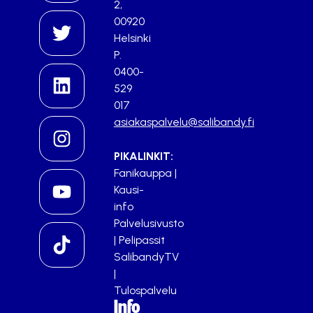
2,
00920
Helsinki
P.
0400-
529
017
asiakaspalvelu@salibandy.fi
PIKALINKIT:
Fanikauppa
|
Kausi-
info
Palvelusivusto
|
Pelipassit
SalibandyTV
|
Tulospalvelu
Info