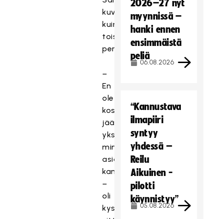
2026–27 nyt
kuvailee
myynnissä –
kuin
hanki ennen
toiseksi
ensimmäistä
perheekseen.
peliä
06.08.2026
–
En
ole
“Kannustava
koskaan
ilmapiiri
jäänyt
syntyy
yksin
yhdessä –
minkään
Reilu
asian
kanssa
Aikuinen -
–
pilotti
oli
käynnistyy”
05.08.2026
kyse