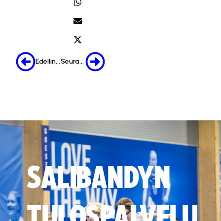
Edellinen
Seuraava
SALIBANDYN
TULOSPALVELU