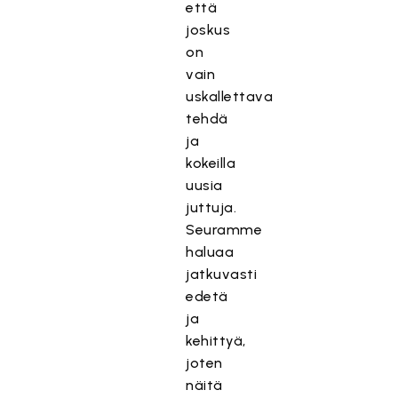
että
joskus
on
vain
uskallettava
tehdä
ja
kokeilla
uusia
juttuja.
Seuramme
haluaa
jatkuvasti
edetä
ja
kehittyä,
joten
näitä