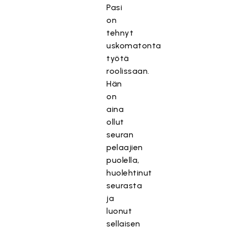
Pasi
on
tehnyt
uskomatonta
työtä
roolissaan.
Hän
on
aina
ollut
seuran
pelaajien
puolella,
huolehtinut
seurasta
ja
luonut
sellaisen