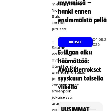
myynnissä –
mieleisimmältä,
Nico
hanki ennen
Salo
ensimmäistä peliä
kertoo
jutussa.
04.08.2
–
UUTISET
026
Seuran
F-liigan alku
valmentajat
ovat
häämöttää:
äärettömän
Avauskierrokset
ammattitaitoisia
syyskuun toisella
ja
kannustaneet
viikolla
eteenpäin
jokaisessa
urani
UUSIMMAT
vaiheessa.