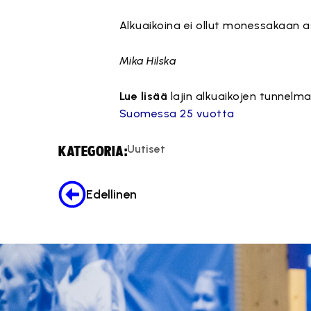
Alkuaikoina ei ollut monessakaan asi
Mika Hilska
Lue lisää
lajin alkuaikojen tunnelm
Suomessa 25 vuotta
Uutiset
KATEGORIA:
Edellinen