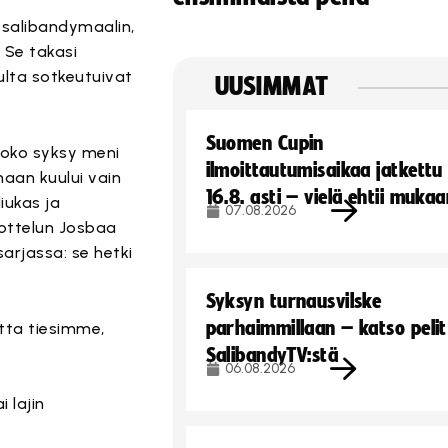
 salibandymaalin,
 Se takasi
ulta sotkeutuivat
UUSIMMAT
Suomen Cupin
 Koko syksy meni
ilmoittautumisaikaa jatkettu
naan kuului vain
16.8. asti – vielä ehtii muka
iukas ja
07.08.2026
sottelun Josbaa
sarjassa: se hetki
Syksyn turnausvilske
parhaimmillaan – katso pelit
atta tiesimme,
SalibandyTV:stä
06.08.2026
 lajin