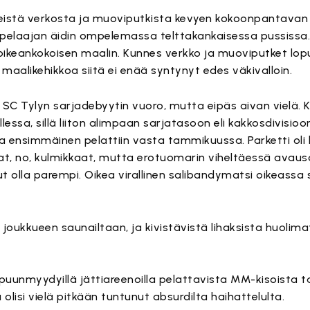
meistä verkosta ja muoviputkista kevyen kokoonpantavan
un pelaajan äidin ompelemassa telttakankaisessa pussissa.
oikeankokoisen maalin. Kunnes verkko ja muoviputket lop
n maalikehikkoa siitä ei enää syntynyt edes väkivalloin.
in SC Tylyn sarjadebyytin vuoro, mutta eipäs aivan vielä.
lessa, sillä liiton alimpaan sarjatasoon eli kakkosdivisioo
ta ensimmäinen pelattiin vasta tammikuussa. Parketti oli l
at, no, kulmikkaat, mutta erotuomarin viheltäessä avau
ut olla parempi. Oikea virallinen salibandymatsi oikeassa 
 joukkueen saunailtaan, ja kivistävistä lihaksista huolim
ppuunmyydyillä jättiareenoilla pelattavista MM-kisoista tai
 olisi vielä pitkään tuntunut absurdilta haihattelulta.