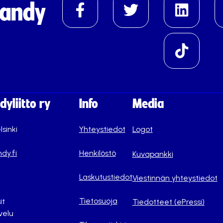
yliitto ry
Info
Media
lsinki
Yhteystiedot
Logot
dy.fi
Henkilöstö
Kuvapankki
Laskutustiedot
Viestinnän yhteystiedot
Tietosuoja
it
Tiedotteet (ePressi)
velu