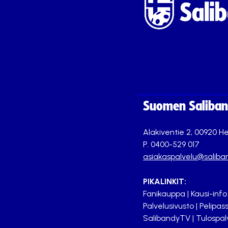
Suomen Saliband
Alakiventie 2, 00920 He
P. 0400-529 017
asiakaspalvelu@saliban
PIKALINKIT:
Fanikauppa
|
Kausi-info
Palvelusivusto
|
Pelipass
SalibandyTV
|
Tulospal