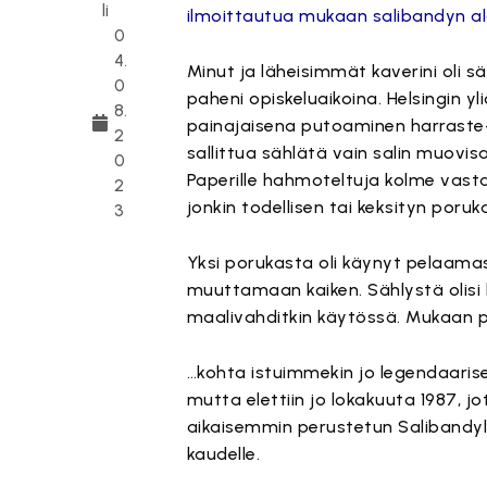
li
ilmoittautua mukaan salibandyn al
0
4.
Minut ja läheisimmät kaverini oli s
0
paheni opiskeluaikoina. Helsingin y
8.
painajaisena putoaminen harraste- e
2
sallittua sählätä vain salin muovisaa
0
Paperille hahmoteltuja kolme vastaan
2
jonkin todellisen tai keksityn poruk
3
Yksi porukasta oli käynyt pelaamas
muuttamaan kaiken. Sählystä olisi
maalivahditkin käytössä. Mukaan p
…kohta istuimmekin jo legendaari
mutta elettiin jo lokakuuta 1987, jot
aikaisemmin perustetun Salibandyli
kaudelle.