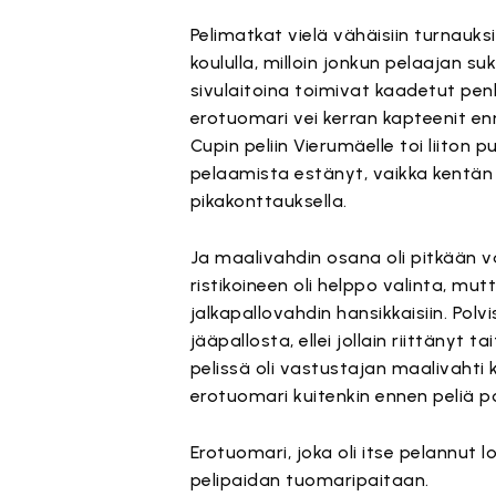
Pelimatkat vielä vähäisiin turnauksiin
koululla, milloin jonkun pelaajan su
sivulaitoina toimivat kaadetut pen
erotuomari vei kerran kapteenit e
Cupin peliin Vierumäelle toi liiton
pelaamista estänyt, vaikka kentän t
pikakonttauksella.
Ja maalivahdin osana oli pitkään v
ristikoineen oli helppo valinta, mu
jalkapallovahdin hansikkaisiin. Polv
jääpallosta, ellei jollain riittän
pelissä oli vastustajan maalivahti 
erotuomari kuitenkin ennen peliä 
Erotuomari, joka oli itse pelannut 
pelipaidan tuomaripaitaan.