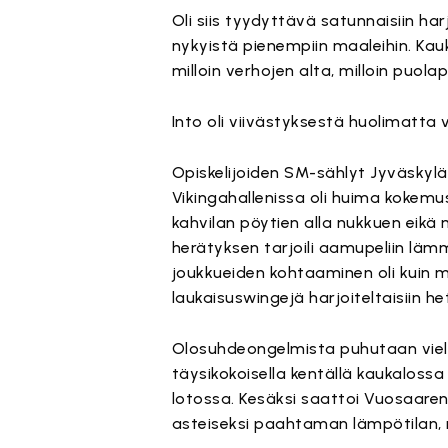
Oli siis tyydyttävä satunnaisiin harj
nykyistä pienempiin maaleihin. Kauk
milloin verhojen alta, milloin puolap
Into oli viivästyksestä huolimatta 
Opiskelijoiden SM-sählyt Jyväskyl
Vikingahallenissa oli huima kokem
kahvilan pöytien alla nukkuen eikä 
herätyksen tarjoili aamupeliin lämm
joukkueiden kohtaaminen oli kuin ma
laukaisuswingejä harjoiteltaisiin het
Olosuhdeongelmista puhutaan vielä
täysikokoisella kentällä kaukalossa
lotossa. Kesäksi saattoi Vuosaaren
asteiseksi paahtaman lämpötilan, m