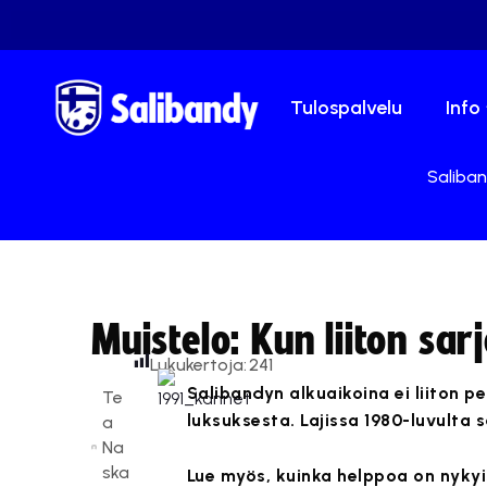
Tulospalvelu
Info
Saliban
Muistelo: Kun liiton sar
Lukukertoja:
241
Salibandyn alkuaikoina ei liiton p
Te
luksuksesta. Lajissa 1980-luvulta s
a
Na
ska
Lue myös, kuinka helppoa on nyky