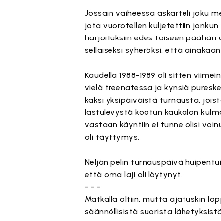
Jossain vaiheessa askarteli joku 
jota vuorotellen kuljetettiin jonk
harjoituksiin edes toiseen päähän 
sellaiseksi syheröksi, että ainakaa
Kaudella 1988-1989 oli sitten viime
vielä treenatessa ja kynsiä pureskel
kaksi yksipäiväistä turnausta, jois
lastulevystä kootun kaukalon kulm
vastaan käyntiin ei tunne olisi voin
oli täyttymys.
Neljän pelin turnauspäivä huipentui
että oma laji oli löytynyt.
- - -
Matkalla oltiin, mutta ajatuskin lo
säännöllisistä suorista lähetyksistä