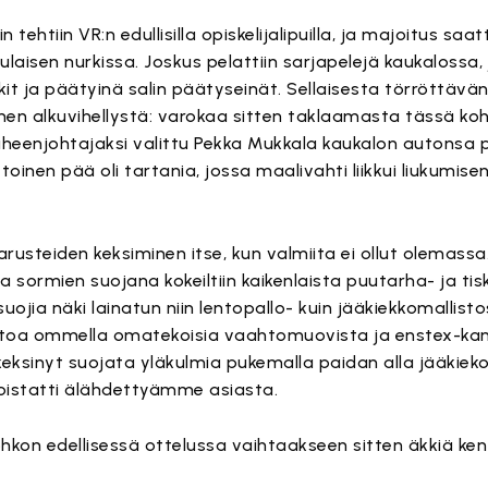
 tehtiin VR:n edullisilla opiskelijalipuilla, ja majoitus saatt
kulaisen nurkissa. Joskus pelattiin sarjapelejä kaukalossa,
kit ja päätyinä salin päätyseinät. Sellaisesta törröttävä
nnen alkuvihellystä: varokaa sitten taklaamasta tässä k
 puheenjohtajaksi valittu Pekka Mukkala kaukalon autonsa 
oinen pää oli tartania, jossa maalivahti liikkui liukumisen
arusteiden keksiminen itse, kun valmiita ei ollut olemass
tta sormien suojana kokeiltiin kaikenlaista puutarha- ja t
isuojia näki lainatun niin lentopallo- kuin jääkiekkomallist
yt taitoa ommella omatekoisia vaahtomuovista ja enstex-ka
keksinyt suojata yläkulmia pukemalla paidan alla jääkieko
poistatti älähdettyämme asiasta.
lohkon edellisessä ottelussa vaihtaakseen sitten äkkiä ken