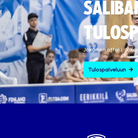
SALIBA
TULOSP
Jokainen ottelu. Joka
Tulospalveluun