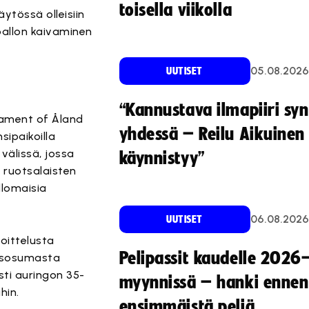
toisella viikolla
äytössä olleisiin
 pallon kaivaminen
05.08.2026
UUTISET
“Kannustava ilmapiiri sy
nament of Åland
yhdessä – Reilu Aikuinen 
ipaikoilla
välissä, jossa
käynnistyy”
a ruotsalaisten
llomaisia
06.08.2026
UUTISET
oittelusta
Pelipassit kaudelle 2026
täysosumasta
sti auringon 35-
myynnissä – hanki ennen
hin.
ensimmäistä peliä