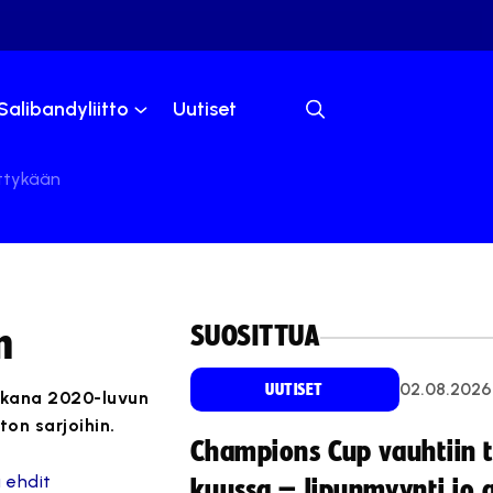
Salibandyliitto
Uutiset
ättykään
SUOSITTUA
n
02.08.2026
UUTISET
aukana 2020-luvun
ton sarjoihin.
Champions Cup vauhtiin 
ä ehdit
kuussa – lipunmyynti jo 