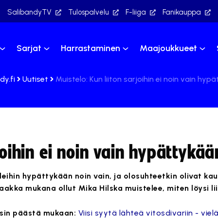
SalibandyTV
Tulospalvelu
F-liiga
Fanikauppa
Sarjat
Harrastaminen
Maajoukkueet
dy.fi
Uutiset
Muistelo: Kun liiton sarjoihin ei noin vain hyp
joihin ei noin vain hypättykää
eleihin hypättykään noin vain, ja olosuhteetkin olivat k
aakka mukana ollut Mika Hilska muistelee, miten löysi lii
isin päästä mukaan:
Viisi syytä lähteä vitosdivariin - viel