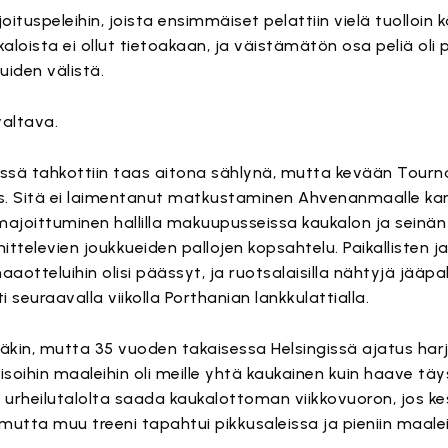
oituspeleihin, joista ensimmäiset pelattiin vielä tuolloin k
aloista ei ollut tietoakaan, ja väistämätön osa peliä oli
uiden välistä.
valtava.
ässä tahkottiin taas aitona sählynä, mutta kevään Tour
us. Sitä ei laimentanut matkustaminen Ahvenanmaalle kans
majoittuminen hallilla makuupusseissa kaukalon ja seinän 
ittelevien joukkueiden pallojen kopsahtelu. Paikallisten j
aotteluihin olisi päässyt, ja ruotsalaisilla nähtyjä jääpa
i seuraavalla viikolla Porthanian lankkulattialla.
kin, mutta 35 vuoden takaisessa Helsingissä ajatus harj
 isoihin maaleihin oli meille yhtä kaukainen kuin haave 
 urheilutalolta saada kaukalottoman viikkovuoron, jos ke
utta muu treeni tapahtui pikkusaleissa ja pieniin maalei