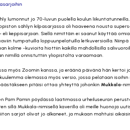
asarjoihin
ähly lumonnut jo 70-luvun puolella koulun liikuntatunneilla
liopiston sählyn kilpasarjassa oli haaveena nousta supers
li keppisarjaan. Siellä nimittäin ei saanut käyttää omia 
viin tumpatuilla loppuunpelatuilla letkuversioilla. Niinpä o
 kolme -kuvioita hiottiin kaikilla mahdollisilla salivuoroill
an nimillä onnistuttiin yliopistolta varaamaan.
sa myös Zoomin kanssa, ja eräänä päivänä hän kertoi jota
 kuulemma olemassa myös versio, jossa pelataan isoihin 
äästäkseen pitäisi ottaa yhteyttä johonkin
Mukkala
-ni
sen Pam Pamin pöydässä laatimassa urheiluseuran perust
en sillä Mukkala-nimisellä kaverilla oli meille huonoja uuti
iton sarjat olivat jo alkaneet, ja mukaan mahtuisi aikais