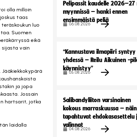
Pelipassit kaudelle 2026–27
oi olla milloin
myynnissä – hanki ennen
 joskus taas
ensimmäistä peliä
06.08.2026
n teräskoukun luo
ohtaa. Suomen
peräkärryssä eikä
 sijasta vain
“Kannustava ilmapiiri syntyy
yhdessä – Reilu Aikuinen -pil
käynnistyy”
a. Jääkiekkokypärä
05.08.2026
iskaushanskoista
ostakin ja jopa
nkaasta. Jossain
Salibandyliiton varsinainen
n hartsarit, jotka
kokous marraskuussa – näin
tapahtuvat ehdokasasettelu 
valinnat
tän laidalla
04.08.2026