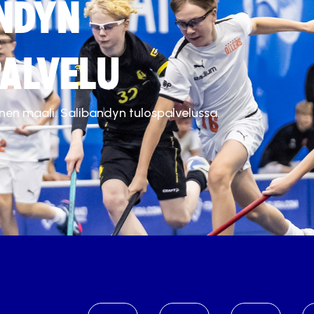
NDYN
ALVELU
inen maali. Salibandyn tulospalvelussa.