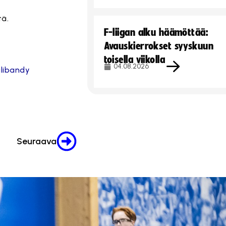
tä.
F-liigan alku häämöttää:
Avauskierrokset syyskuun
toisella viikolla
04.08.2026
libandy
Seuraava