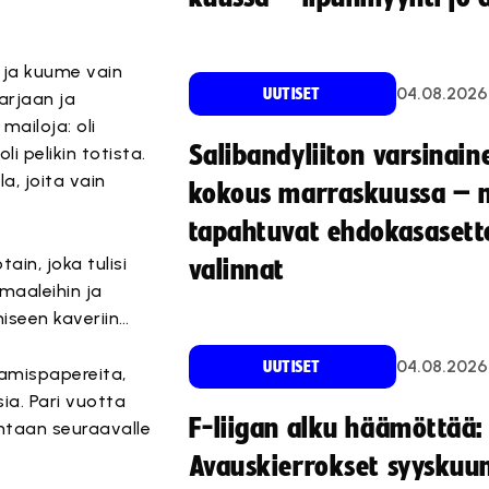
, ja kuume vain
04.08.2026
UUTISET
arjaan ja
mailoja: oli
Salibandyliiton varsinain
li pelikin totista.
a, joita vain
kokous marraskuussa – 
tapahtuvat ehdokasasette
in, joka tulisi
valinnat
maaleihin ja
miseen kaveriin…
04.08.2026
UUTISET
amispapereita,
sia. Pari vuotta
F-liigan alku häämöttää:
intaan seuraavalle
Avauskierrokset syyskuu