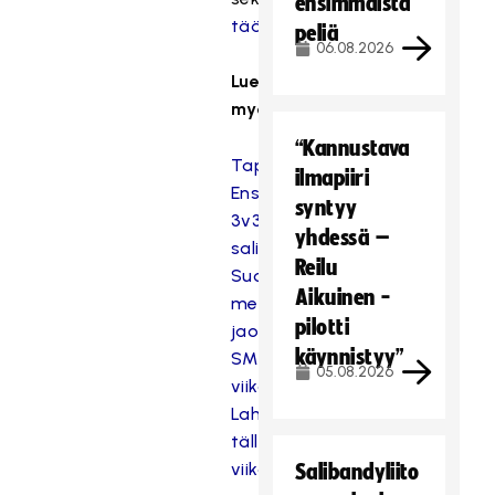
ensimmäistä
täällä
.
peliä
06.08.2026
Lue
myös
“Kannustava
Tapahtumainfo:
ilmapiiri
Ensimmäiset
syntyy
3v3-
yhdessä –
salibandyn
Reilu
Suomen
Aikuinen -
mestaruudet
pilotti
jaossa
käynnistyy”
SM-
05.08.2026
viikolla
Lahdessa
tällä
viikolla
Salibandyliito