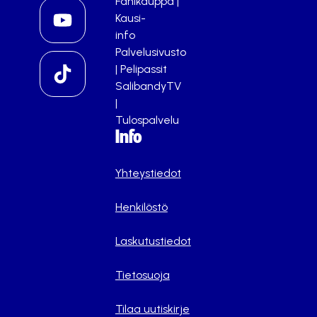
Fanikauppa
|
Kausi-
info
Palvelusivusto
|
Pelipassit
SalibandyTV
|
Tulospalvelu
Info
Yhteystiedot
Henkilöstö
Laskutustiedot
Tietosuoja
Tilaa uutiskirje