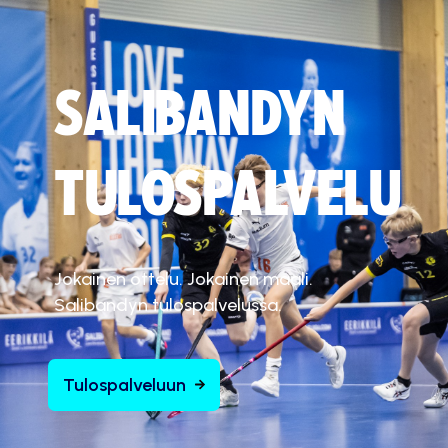
SALIBANDYN
TULOSPALVELU
Jokainen ottelu. Jokainen maali.
Salibandyn tulospalvelussa.
Tulospalveluun