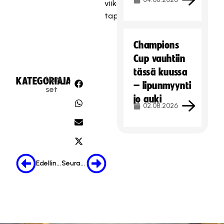
viikon
tapahtumiin.
Champions
Cup vauhtiin
tässä kuussa
Uuti
KATEGORIA:
JAA:
– lipunmyynti
set
jo auki
02.08.2026
Edellinen
Seuraava