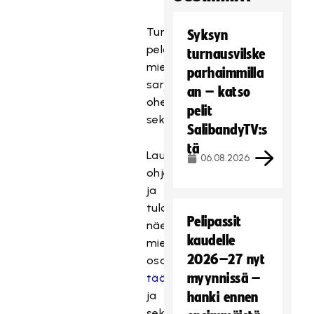
Turnauksessa
Syksyn
pelataan
turnausvilske
miesten
parhaimmilla
sarjan
an – katso
ohella
pelit
sekasarja.
SalibandyTV:s
tä
Lauantain
06.08.2026
ohjelman
ja
tulosseurannan
Pelipassit
näet
kaudelle
miesten
2026–27 nyt
osalta
myynnissä –
täällä
ja
hanki ennen
sekasarjan