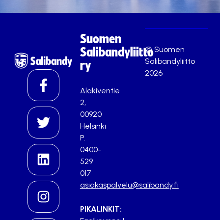
Suomen
© Suomen
Salibandyliitto
Salibandyliitto
ry
2026
Alakiventie
2,
00920
Helsinki
P.
0400-
529
017
asiakaspalvelu@salibandy.fi
PIKALINKIT: