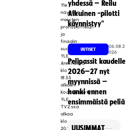
yhdessä – Reilu
Yle
näyttää
Aikuinen -pilotti
miesten
käynnistyy”
pronssiottelun
ja
finaalin
06.08.2
suorana
UUTISET
026
YLE
Pelipassit kaudelle
Areenassa
klo
2026–27 nyt
18.55
myynnissä –
alkaen.
hanki ennen
Koostelähetys
YLE
ensimmäistä peliä
TV2:ssa
alkaa
klo
UUSIMMAT
20.15.