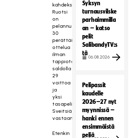
Syksyn
kahdeksan.
turnausvilske
Ruotsi
on
parhaimmilla
pelannut
an – katso
30
pelit
perättäistä
SalibandyTV:s
ottelua
tä
ilman
06.08.2026
tappiota
saldolla
29
voittoa
Pelipassit
ja
kaudelle
yksi
2026–27 nyt
tasapeli
myynnissä –
Sveitsiä
hanki ennen
vastaan.
ensimmäistä
Etenkin
peliä