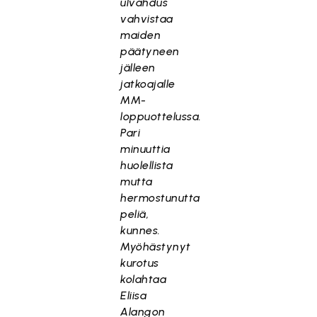
ulvahdus
vahvistaa
maiden
päätyneen
jälleen
jatkoajalle
MM-
loppuottelussa.
Pari
minuuttia
huolellista
mutta
hermostunutta
peliä,
kunnes.
Myöhästynyt
kurotus
kolahtaa
Eliisa
Alangon