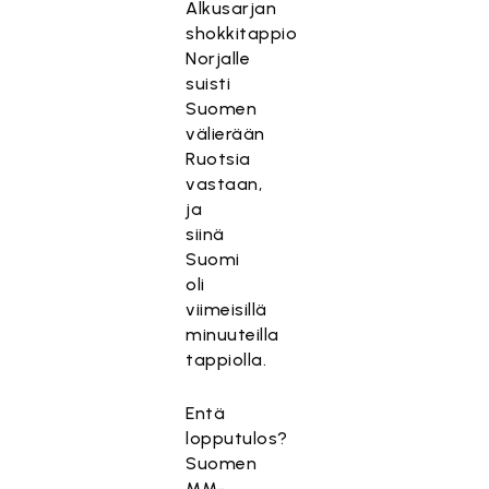
Alkusarjan
shokkitappio
Norjalle
suisti
Suomen
välierään
Ruotsia
vastaan,
ja
siinä
Suomi
oli
viimeisillä
minuuteilla
tappiolla.
Entä
lopputulos?
Suomen
MM-