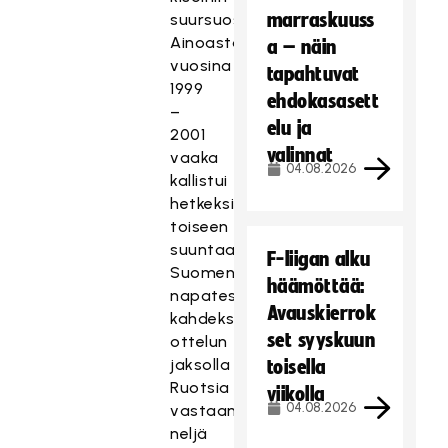
marraskuuss
suursuosikkina.
Ainoastaan
a – näin
vuosina
tapahtuvat
1999
ehdokasasett
–
elu ja
2001
valinnat
vaaka
04.08.2026
kallistui
hetkeksi
toiseen
suuntaan
F-liigan alku
Suomen
häämöttää:
napatessa
Avauskierrok
kahdeksan
set syyskuun
ottelun
jaksolla
toisella
Ruotsia
viikolla
04.08.2026
vastaan
neljä