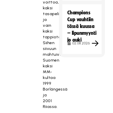
voittoa,
kaksi
Champions
tasapeliä
Cup vauhtiin
ja
vain
tässä kuussa
kaksi
– lipunmyynti
tappiota.
jo auki
Siihen
02.08.2026
siivuun
mahtuivat
Suomen
kaksi
MM-
kultaa
1999
Borlängessä
ja
2001
Riiassa.