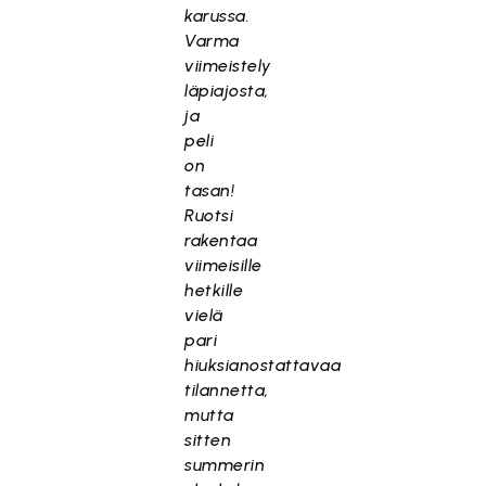
karussa.
Varma
viimeistely
läpiajosta,
ja
peli
on
tasan!
Ruotsi
rakentaa
viimeisille
hetkille
vielä
pari
hiuksianostattavaa
tilannetta,
mutta
sitten
summerin