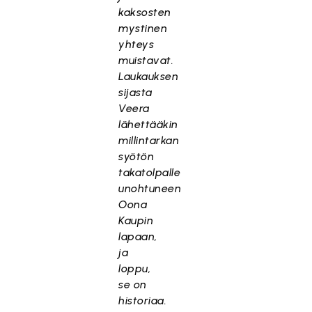
kaksosten
mystinen
yhteys
muistavat.
Laukauksen
sijasta
Veera
lähettääkin
millintarkan
syötön
takatolpalle
unohtuneen
Oona
Kaupin
lapaan,
ja
loppu,
se on
historiaa.