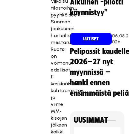
Aikuinen -pilotti
Vilkaisu
tilastoihin
käynnistyy”
pyyhkäisee
Suomen
joukkueen
harteilta
06.08.2
UUTISET
026
mestaruuspaineet.
Ruotsi
Pelipassit kaudelle
on
2026–27 nyt
voittanut
edelliset
myynnissä –
11
hanki ennen
keskinäistä
kohtaamista
ensimmäistä peliä
ja
viime
MM-
kisojen
UUSIMMAT
jälkeen
kaikki