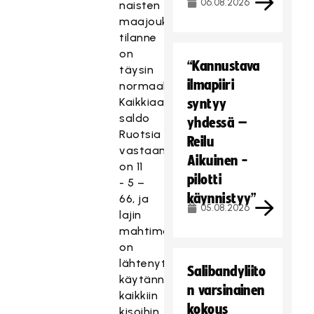
06.08.2026
naisten
maajoukkueelle
tilanne
on
“Kannustava
täysin
ilmapiiri
normaali.
Kaikkiaan
syntyy
saldo
yhdessä –
Ruotsia
Reilu
vastaan
Aikuinen -
on 11
pilotti
- 5 –
käynnistyy”
66, ja
05.08.2026
lajin
mahtimaa
on
lähtenyt
Salibandyliito
käytännössä
n varsinainen
kaikkiin
kokous
kisoihin