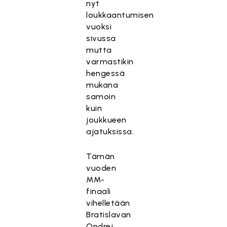
nyt
loukkaantumisen
vuoksi
sivussa
mutta
varmastikin
hengessä
mukana
samoin
kuin
joukkueen
ajatuksissa.
Tämän
vuoden
MM-
finaali
vihelletään
Bratislavan
Ondrej