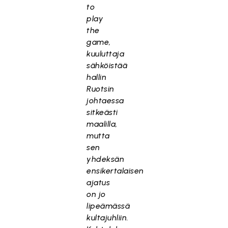
to
play
the
game,
kuuluttaja
sähköistää
hallin
Ruotsin
johtaessa
sitkeästi
maalilla,
mutta
sen
yhdeksän
ensikertalaisen
ajatus
on jo
lipeämässä
kultajuhliin.