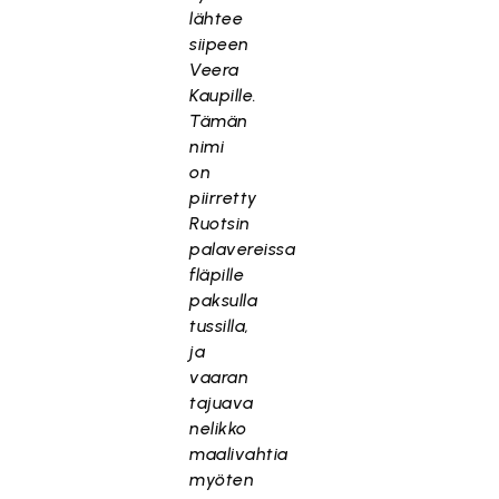
lähtee
siipeen
Veera
Kaupille.
Tämän
nimi
on
piirretty
Ruotsin
palavereissa
fläpille
paksulla
tussilla,
ja
vaaran
tajuava
nelikko
maalivahtia
myöten