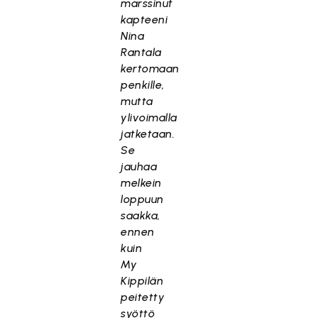
marssinut
kapteeni
Nina
Rantala
kertomaan
penkille,
mutta
ylivoimalla
jatketaan.
Se
jauhaa
melkein
loppuun
saakka,
ennen
kuin
My
Kippilän
peitetty
syöttö