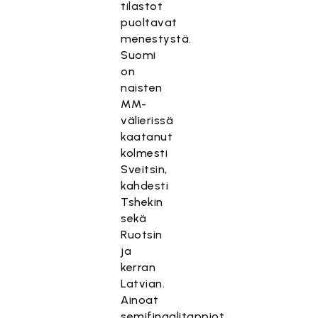
tilastot
puoltavat
menestystä.
Suomi
on
naisten
MM-
välierissä
kaatanut
kolmesti
Sveitsin,
kahdesti
Tshekin
sekä
Ruotsin
ja
kerran
Latvian.
Ainoat
semifinaalitappiot