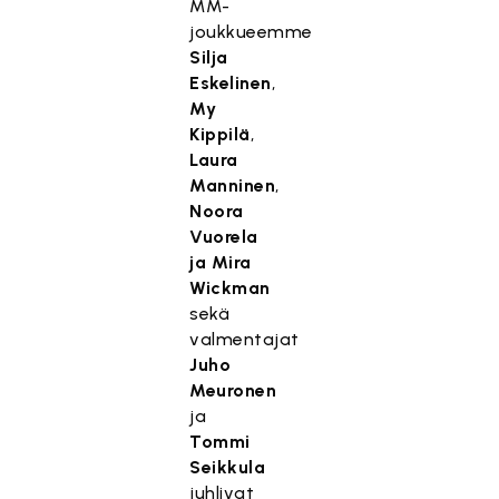
MM-
joukkueemme
Silja
Eskelinen
,
My
Kippilä
,
Laura
Manninen
,
Noora
Vuorela
ja
Mira
Wickman
sekä
valmentajat
Juho
Meuronen
ja
Tommi
Seikkula
juhlivat