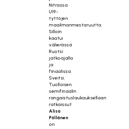
Nitrassa
U19-
tyttöjen
maailmanmestaruutta.
Silloin
kaatui
välierässä
Ruotsi
jatkoajalla
ja
finaalissa
Sveitsi.
Tuolloisen
semifinaalin
rangaistuslaukauksellaan
ratkaissut
Alisa
Pöllänen
on