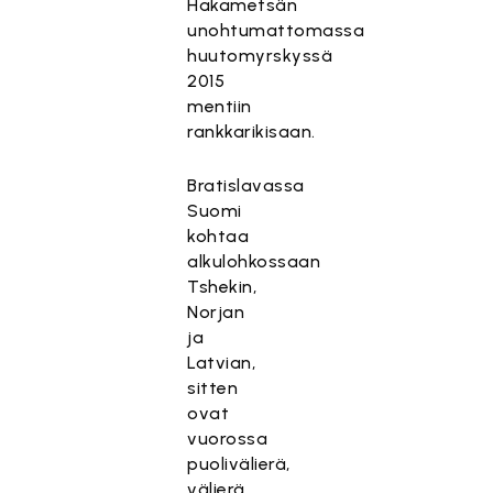
Hakametsän
unohtumattomassa
huutomyrskyssä
2015
mentiin
rankkarikisaan.
Bratislavassa
Suomi
kohtaa
alkulohkossaan
Tshekin,
Norjan
ja
Latvian,
sitten
ovat
vuorossa
puolivälierä,
välierä