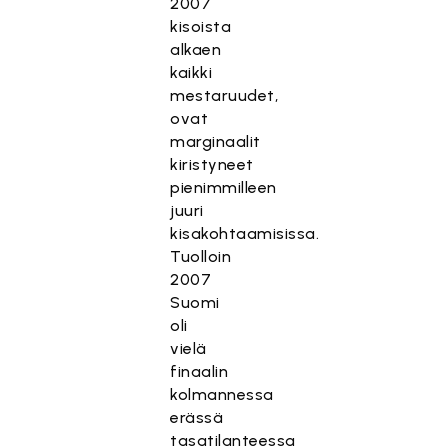
2007
kisoista
alkaen
kaikki
mestaruudet,
ovat
marginaalit
kiristyneet
pienimmilleen
juuri
kisakohtaamisissa.
Tuolloin
2007
Suomi
oli
vielä
finaalin
kolmannessa
erässä
tasatilanteessa