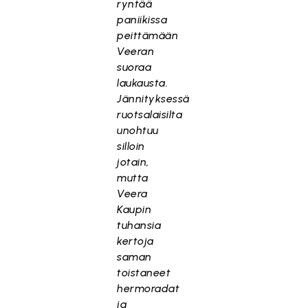
ryntää
paniikissa
peittämään
Veeran
suoraa
laukausta.
Jännityksessä
ruotsalaisilta
unohtuu
silloin
jotain,
mutta
Veera
Kaupin
tuhansia
kertoja
saman
toistaneet
hermoradat
ja