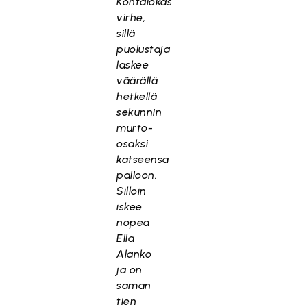
Kohtalokas
virhe,
sillä
puolustaja
laskee
väärällä
hetkellä
sekunnin
murto-
osaksi
katseensa
palloon.
Silloin
iskee
nopea
Ella
Alanko
ja on
saman
tien