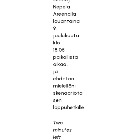
Nepela
Areenalla
lauantaina
9.
joulukuuta
klo
18.05
paikallista
aikaa,
ja
ehdotan
mielelläni
skenaariota
sen
loppuhetkille.
Two
minutes
left