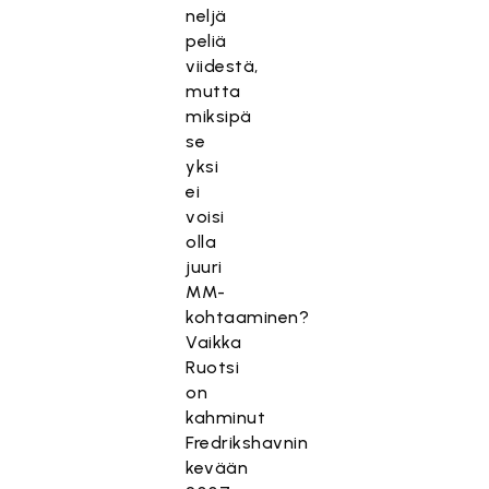
neljä
peliä
viidestä,
mutta
miksipä
se
yksi
ei
voisi
olla
juuri
MM-
kohtaaminen?
Vaikka
Ruotsi
on
kahminut
Fredrikshavnin
kevään