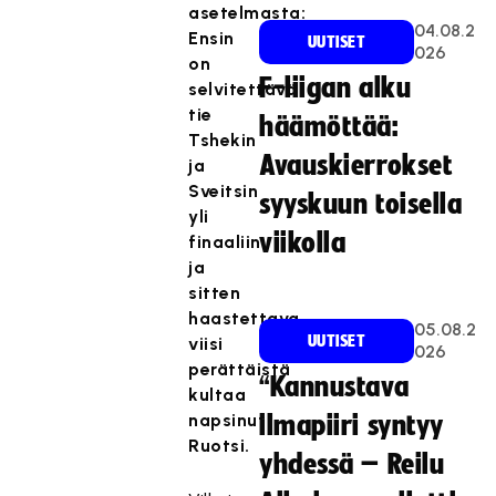
asetelmasta:
04.08.2
Ensin
UUTISET
026
on
F-liigan alku
selvitettävä
tie
häämöttää:
Tshekin
Avauskierrokset
ja
Sveitsin
syyskuun toisella
yli
viikolla
finaaliin
ja
sitten
haastettava
05.08.2
UUTISET
viisi
026
perättäistä
“Kannustava
kultaa
napsinut
ilmapiiri syntyy
Ruotsi.
yhdessä – Reilu