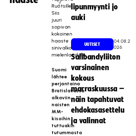
7
lipunmyynti jo
Ruotsille.
Siis
auki
juuri
sopivan
kokoinen
haaste
04.08.2
UUTISET
026
sinivalkoiselle
mielenlaadulle.
Salibandyliiton
varsinainen
Suomi
lähtee
kokous
perjantaina
marraskuussa –
Bratislavassa
alkaviin
näin tapahtuvat
naisten
ehdokasasettelu
MM-
kisoihin
ja valinnat
tuttuakin
tutummasta