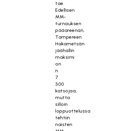
tae.
Edellisen
MM-
turnauksen
pääareenan,
Tampereen
Hakametsän
jäähallin
maksimi
on
n.
7
300
katsojaa,
mutta
silloin
loppuottelussa
tehtiin
naisten