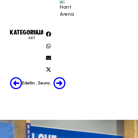
Uuti
KATEGORIA:
JAA:
set
Edellinen
Seuraava