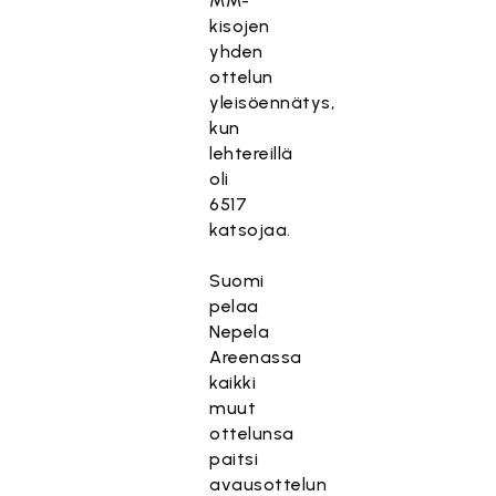
MM-
kisojen
yhden
ottelun
yleisöennätys,
kun
lehtereillä
oli
6517
katsojaa.
Suomi
pelaa
Nepela
Areenassa
kaikki
muut
ottelunsa
paitsi
avausottelun