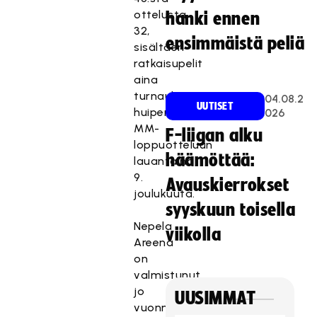
ottelusta
hanki ennen
32,
ensimmäistä peliä
sisältäen
ratkaisupelit
aina
turnauksen
04.08.2
UUTISET
huipentavaan
026
MM-
F-liigan alku
loppuotteluun
häämöttää:
lauantaina
9.
Avauskierrokset
joulukuuta.
syyskuun toisella
Nepela
viikolla
Areena
on
valmistunut
jo
UUSIMMAT
vuonna