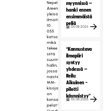
Nepela
myynnissä –
Areenan
hanki ennen
yleisökapasiteetiksi
ensimmäistä
ilmoitetaan
peliä
10
06.08.2026
055
katsojaa,
mikä
tekee
“Kannustava
siitä
ilmapiiri
suurimman
syntyy
hallin,
yhdessä –
jossa
Reilu
naisten
Aikuinen -
MM-
kisoja
pilotti
on
käynnistyy”
konsanaan
05.08.2026
pelattu.
Vuoden