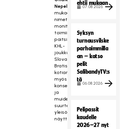
ehtii mukaan
Nepelan
07.08.2026
mukaan
nimetty
monitoimiareena
Syksyn
toimii
paitsi
turnausvilske
KHL-
parhaimmilla
joukkue
an – katso
Slovan
pelit
Bratislavan
SalibandyTV:s
kotiareenana,
myös
tä
06.08.2026
konserttien
ja
muiden
suurten
Pelipassit
yleisötapahtumien
kaudelle
näyttämönä.
2026–27 nyt