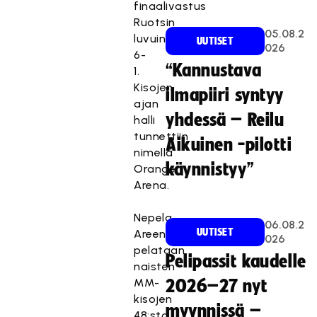
finaalivastus
Ruotsin
05.08.2
luvuin
UUTISET
026
6-
“Kannustava
1.
Kisojen
ilmapiiri syntyy
ajan
yhdessä – Reilu
halli
tunnettiin
Aikuinen -pilotti
nimellä
käynnistyy”
Orange
Arena.
Nepela
06.08.2
UUTISET
Areenassa
026
pelataan
Pelipassit kaudelle
naisten
MM-
2026–27 nyt
kisojen
myynnissä –
48:sta