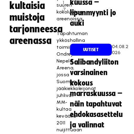
kuussa –
1
kultaisia
suuren
7
lipunmyynti jo
kokoluokan
muistoja
areenoissa.
auki
tarjonneessa
Tapahtuman
areenassa
ykköshallina
04.08.2
toimii
UUTISET
026
Ondrej
Nepela
Salibandyliiton
Areena,
varsinainen
jossa
Suomen
kokous
jääkiekkoleijonat
marraskuussa –
juhlivat
MM-
näin tapahtuvat
kultaa
ehdokasasettelu
keväällä
2011
ja valinnat
nuijittuaan