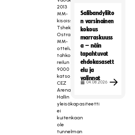
2013
Salibandyliito
MM-
kisoissa
n varsinainen
Tshekin
kokous
Ostravassa
marraskuuss
MM-
a – näin
otteluita
tapahtuvat
tahkottiin
ehdokasasett
reilun
9000
elu ja
katsojan
valinnat
04.08.2026
CEZ
Arenassa.
Hallin
yleisökapasiteetti
ei
kuitenkaan
ole
tunnelman