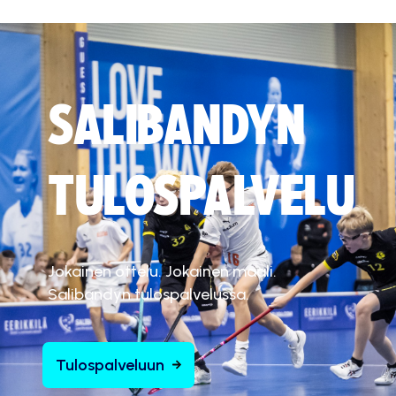
SALIBANDYN
TULOSPALVELU
Jokainen ottelu. Jokainen maali.
Salibandyn tulospalvelussa.
Tulospalveluun