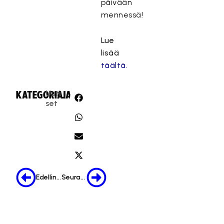
päivään
mennessä!
Lue
lisää
täältä.
Uuti
KATEGORIA:
JAA:
set
Edellinen
Seuraava