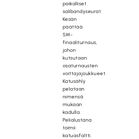
paikalliset
salibandyseurat.
Kesän
päättää
SM-
finaaliturnaus,
johon
kutsutaan
osaturnausten
voittajajoukkueet.
Katusähly
pelataan
nimensä
mukaan
kadulla.
Pelialustana
toimii
katuasfaltti.