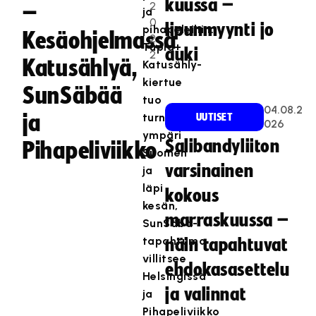
kuussa –
2
–
ja
0
lipunmyynti jo
pihapeleihin.
Kesäohjelmassa
2
Tupla+
auki
2
Katusählyä,
Katusähly-
kiertue
SunSäbää
tuo
04.08.2
ja
turnauksen
UUTISET
026
ympäri
Salibandyliiton
Pihapeliviikko
Suomen
varsinainen
ja
läpi
kokous
kesän,
marraskuussa –
SunSäbä-
tapahtuma
näin tapahtuvat
villitsee
ehdokasasettelu
Helsingissä
ja valinnat
ja
Pihapeliviikko