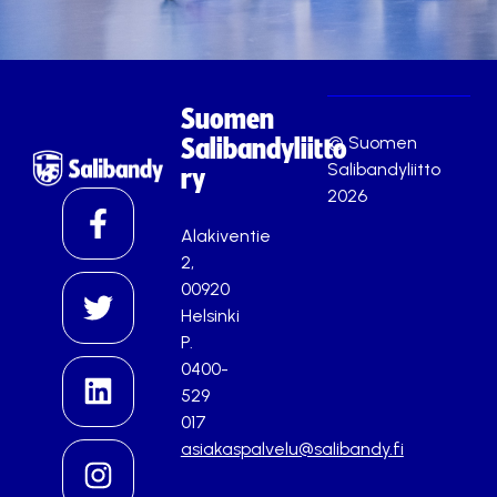
Suomen
© Suomen
Salibandyliitto
Salibandyliitto
ry
2026
Alakiventie
2,
00920
Helsinki
P.
0400-
529
017
asiakaspalvelu@salibandy.fi