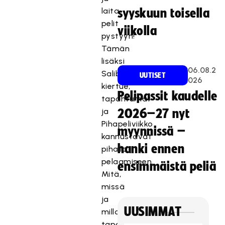
laita
syyskuun toisella
pelit
viikolla
pystyyn!
Tämän
lisäksi
06.08.2
Salibandyliiton
UUTISET
026
kiertue,
Pelipassit kaudelle
tapahtumat
ja
2026–27 nyt
Pihapeliviikko
myynnissä –
kannustavat
hanki ennen
pihalla
pelaamiseen.
ensimmäistä peliä
Mitä,
missä
ja
UUSIMMAT
milloin
tapahtuu?