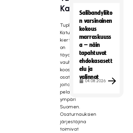
Katusähly
Salibandyliito
n varsinainen
Tupla+
kokous
Katusähly-
marraskuuss
kiertue
a – näin
on
tapahtuvat
täydessä
ehdokasasett
vauhdissa! Kiertue
elu ja
koostuu
valinnat
osaturnauksista,
04.08.2026
joita
pelataan
ympäri
Suomen.
Osaturnauksien
järjestäjina
toimivat