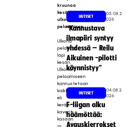
kruunaa
kesän
05.08.2
UUTISET
026
ulkona
pelaamisen.
“Kannustava
ilmapiiri syntyy
Ulkona
yhdessä – Reilu
pelataan
läpi
Aikuinen -pilotti
kesän.
käynnistyy”
Ulkona
pelaamiseen
kannustetaan
04.08.2
kaikkia
UUTISET
026
eli
F-liigan alku
kerää
kaverit
häämöttää:
kasaan
Avauskierrokset
ja