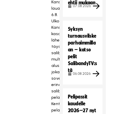
Kansalaistorilla
ehtii mukaan
07.08.2026
lauantaina
6.8.
Ulkopelitapahtumassa
Kansalaistorille
Syksyn
kasataan
turnausvilske
lähes
parhaimmilla
täysikokoinen
an – katso
salibandykenttä
pelit
multisport-
SalibandyTV:s
alustalla,
tä
joka
06.08.2026
soveltuu
erinomaisesti
salibandyn
Pelipassit
pelaamiseen.
kaudelle
Kentällä
pelataan
2026–27 nyt