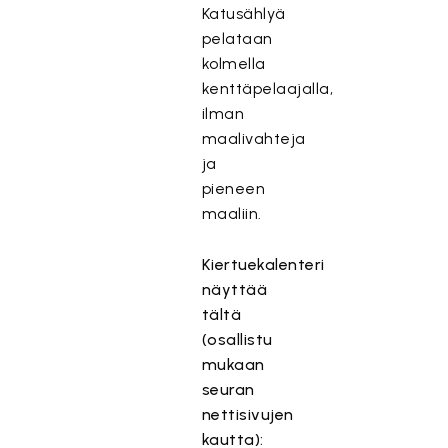
Katusählyä
pelataan
kolmella
kenttäpelaajalla,
ilman
maalivahteja
ja
pieneen
maaliin.
Kiertuekalenteri
näyttää
tältä
(osallistu
mukaan
seuran
nettisivujen
kautta):