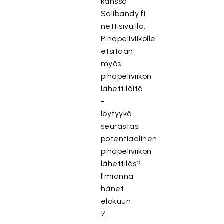
kanssa
Salibandy.fi
nettisivuilla.
Pihapeliviikolle
etsitään
myös
pihapeliviikon
lähettiläitä
-
löytyykö
seurastasi
potentiaalinen
pihapeliviikon
lähettiläs?
Ilmianna
hänet
elokuun
7.