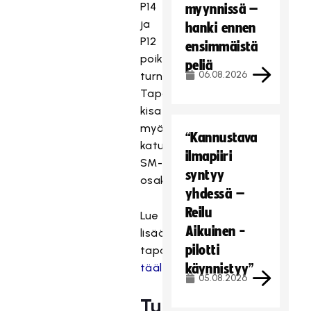
P14
myynnissä –
ja
hanki ennen
P12
ensimmäistä
poikien
peliä
06.08.2026
turnaukset.
Tapahtumassa
kisataan
myös
“Kannustava
katusählyn
ilmapiiri
SM-
syntyy
osakilpailu.
yhdessä –
Reilu
Lue
Aikuinen -
lisää
pilotti
tapahtumasta
täältä.
käynnistyy”
05.08.2026
Tupla+