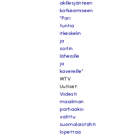
akillesjänteen
katkeamiseen:
”Pari
tuntia
itkeskelin
ja
soitin
läheisille
ja
kavereille”
MTV
Uutiset:
Viidesti
maailman
parhaaksi
valittu
suomalaistähti
lopettaa