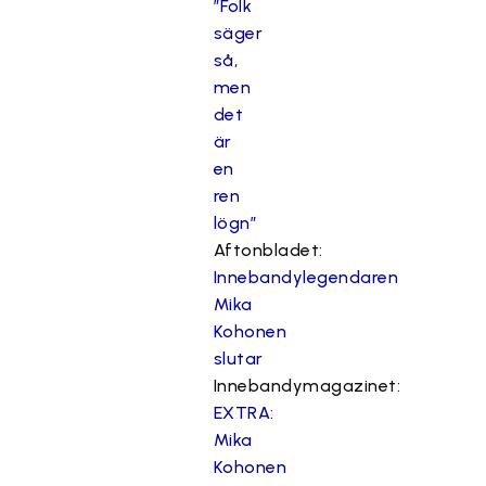
”Folk
säger
så,
men
det
är
en
ren
lögn”
Aftonbladet:
Innebandylegendaren
Mika
Kohonen
slutar
Innebandymagazinet:
EXTRA:
Mika
Kohonen