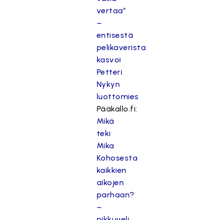
vertaa”
–
entisestä
pelikaverista
kasvoi
Petteri
Nykyn
luottomies
Pääkallo.fi:
Mikä
teki
Mika
Kohosesta
kaikkien
aikojen
parhaan?
–
pikkuveli