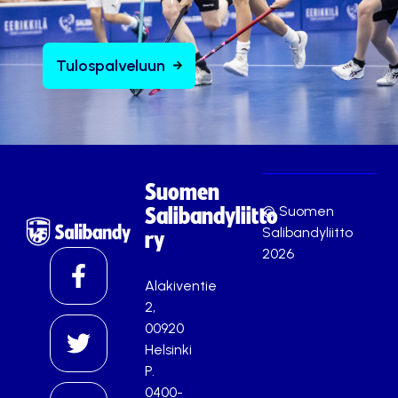
Tulospalveluun
Suomen
© Suomen
Salibandyliitto
Salibandyliitto
ry
2026
Alakiventie
2,
00920
Helsinki
P.
0400-