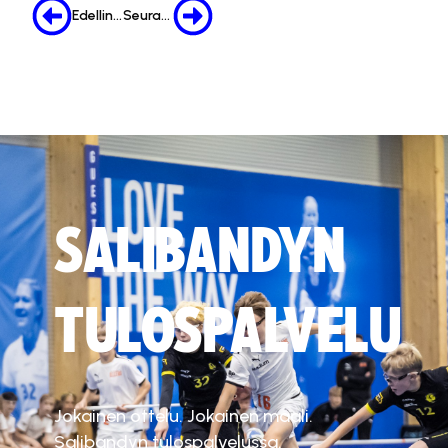
Edellinen
Seuraava
SALIBANDYN
TULOSPALVELU
Jokainen ottelu. Jokainen maali.
Salibandyn tulospalvelussa.