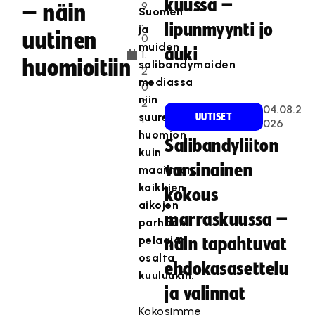
kuussa –
9
– näin
Suomen
.
lipunmyynti jo
ja
uutinen
0
muiden
auki
1.
huomioitiin
salibandymaiden
2
mediassa
0
niin
2
04.08.2
suuren
UUTISET
1
026
huomion
Salibandyliiton
kuin
varsinainen
maailman
kaikkien
kokous
aikojen
marraskuussa –
parhaan
pelaajan
näin tapahtuvat
osalta
ehdokasasettelu
kuuluukin.
ja valinnat
Kokosimme