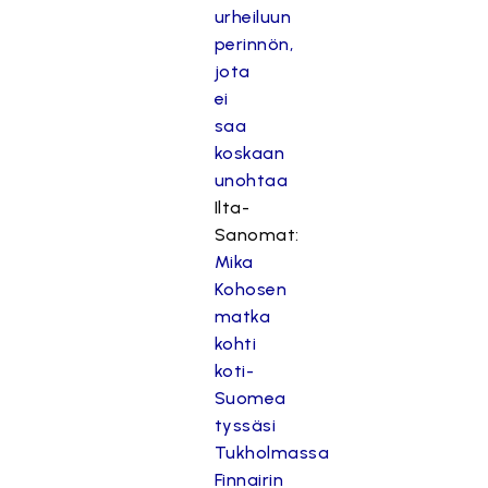
urheiluun
perinnön,
jota
ei
saa
koskaan
unohtaa
Ilta-
Sanomat:
Mika
Kohosen
matka
kohti
koti-
Suomea
tyssäsi
Tukholmassa
Finnairin