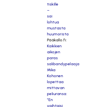
tiskille
–
sai
lohtua
mustasta
huumorista
Pääkallo.fi:
Kaikkien
aikojen
paras
salibandypelaaja
Mika
Kohonen
lopettaa
mittavan
peliuransa:
”En
vaihtaisi