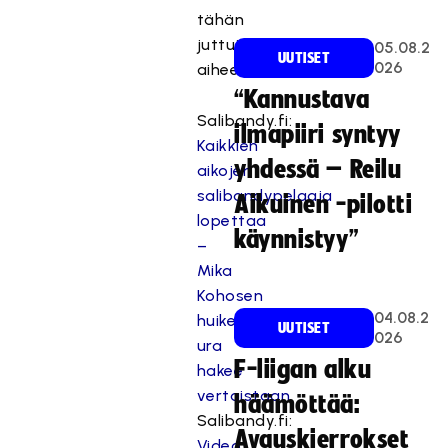
tähän
juttuja
05.08.2
UUTISET
026
aiheesta:
“Kannustava
Salibandy.fi:
ilmapiiri syntyy
Kaikkien
yhdessä – Reilu
aikojen
salibandypelaaja
Aikuinen -pilotti
lopettaa
käynnistyy”
–
Mika
Kohosen
04.08.2
huikea
UUTISET
026
ura
F-liigan alku
hakee
vertaistaan
häämöttää:
Salibandy.fi:
Avauskierrokset
Video: