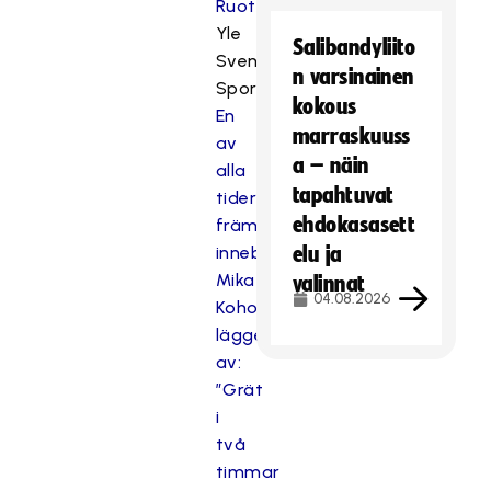
Ruotsista
Yle
Salibandyliito
Svenska
n varsinainen
Sporten:
kokous
En
marraskuuss
av
a – näin
alla
tapahtuvat
tiders
ehdokasasett
främsta
innebandyspelare
elu ja
Mika
valinnat
04.08.2026
Kohonen
lägger
av:
”Grät
i
två
timmar