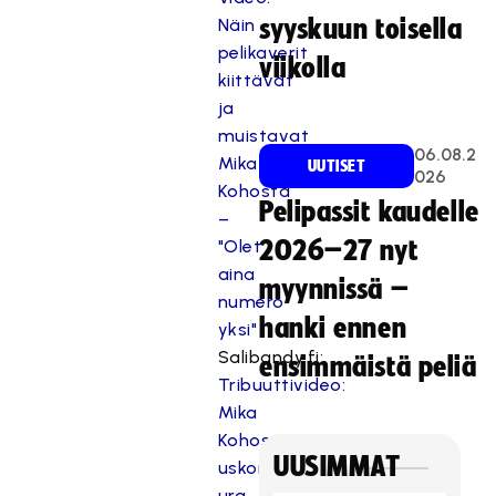
Näin
syyskuun toisella
pelikaverit
viikolla
kiittävät
ja
muistavat
06.08.2
Mika
UUTISET
026
Kohosta
Pelipassit kaudelle
–
"Olet
2026–27 nyt
aina
myynnissä –
numero
hanki ennen
yksi"
Salibandy.fi:
ensimmäistä peliä
Tribuuttivideo:
Mika
Kohosen
UUSIMMAT
uskomaton
ura