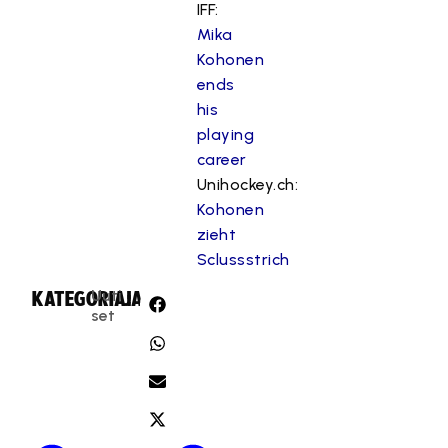
IFF:
Mika
Kohonen
ends
his
playing
career
Unihockey.ch:
Kohonen
zieht
Sclussstrich
Uuti
KATEGORIA:
JAA:
set