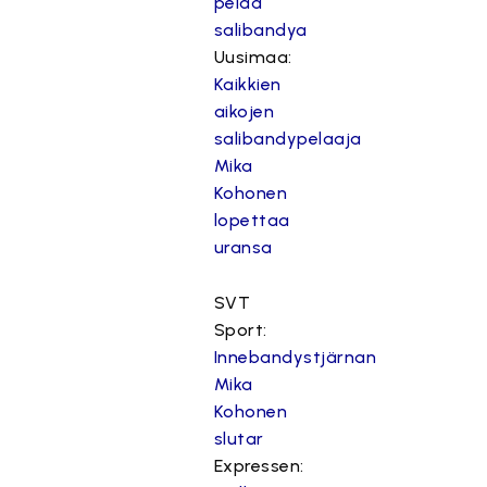
pelaa
salibandya
Uusimaa:
Kaikkien
aikojen
salibandypelaaja
Mika
Kohonen
lopettaa
uransa
SVT
Sport:
Innebandystjärnan
Mika
Kohonen
slutar
Expressen: