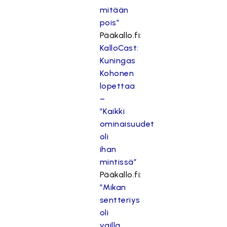
mitään
pois”
Pääkallo.fi:
KalloCast:
Kuningas
Kohonen
lopettaa
–
”Kaikki
ominaisuudet
oli
ihan
mintissä”
Pääkallo.fi:
”Mikan
sentteriys
oli
vailla