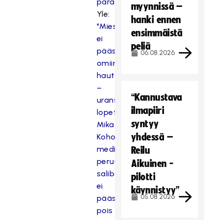
paras
myynnissä –
Yle:
hanki ennen
"Mies
ensimmäistä
ei
peliä
päässyt
06.08.2026
omiin
hautajaisiinsa"
–
“Kannustava
uransa
ilmapiiri
lopettaneen
syntyy
Mika
yhdessä –
Kohosen
mediatilaisuus
Reilu
peruuntui,
Aikuinen -
salibandylegendaa
pilotti
ei
käynnistyy”
05.08.2026
päästetty
pois