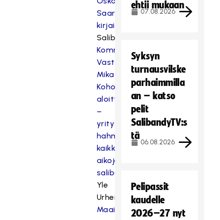
Oskari
ehtii mukaan
07.08.2026
Saari
kirjailijana
Salibandy.fi:
Kommentti:
Syksyn
Vastahan
turnausvilske
Mika
parhaimmilla
Kohonen
an – katso
aloitti
pelit
–
SalibandyTV:s
yritys
tä
hahmottaa
06.08.2026
kaikkien
aikojen
salibandyuraa
Yle
Pelipassit
Urheilu:
kaudelle
Maailman
2026–27 nyt