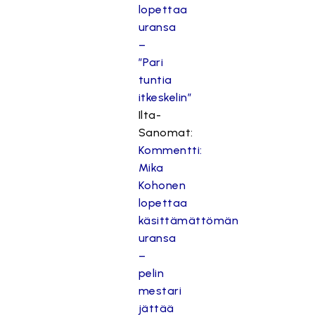
lopettaa
uransa
–
”Pari
tuntia
itkeskelin”
Ilta-
Sanomat:
Kommentti:
Mika
Kohonen
lopettaa
käsittämättömän
uransa
–
pelin
mestari
jättää