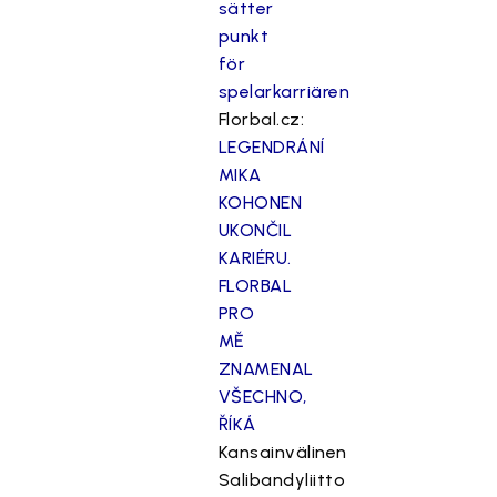
sätter
punkt
för
spelarkarriären
Florbal.cz:
LEGENDRÁNÍ
MIKA
KOHONEN
UKONČIL
KARIÉRU.
FLORBAL
PRO
MĚ
ZNAMENAL
VŠECHNO,
ŘÍKÁ
Kansainvälinen
Salibandyliitto