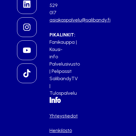
529
017
asiakaspalvelu@salibandy.fi
PIKALINKIT:
Fanikauppa
|
Kausi-
info
Palvelusivusto
|
Pelipassit
SalibandyTV
|
Tulospalvelu
Info
Yhteystiedot
Henkilöstö