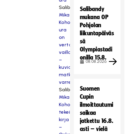
Salibandy.fi:
Salibandy
Mika
mukana OP
Kohosen
Pohjolan
ura
liikuntapäiväs
on
sä
vertaansa
Olympiastadi
vailla
onilla 15.8.
–
08.08.2026
kuvia
matkan
varrelta
Suomen
Salibandy.fi:
Cupin
Mika
ilmoittautumi
Kohosesta
tekeillä
saikaa
kirja
jatkettu 16.8.
–
asti – vielä