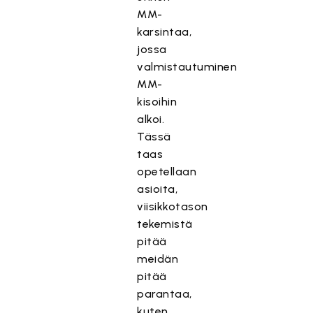
MM-
karsintaa,
jossa
valmistautuminen
MM-
kisoihin
alkoi.
Tässä
taas
opetellaan
asioita,
viisikkotason
tekemistä
pitää
meidän
pitää
parantaa,
kuten