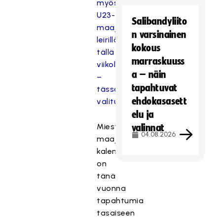
myös:
U23-
Salibandyliito
maajoukkue
n varsinainen
leirillä
kokous
tällä
marraskuuss
viikolla
a – näin
–
tapahtuvat
tässä
ehdokasasett
valitut
elu ja
Miesten
valinnat
04.08.2026
maajoukkueen
kalenterissa
on
tänä
vuonna
tapahtumia
tasaiseen