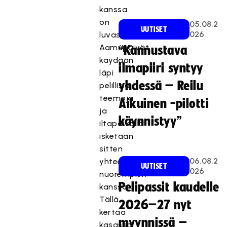
kanssa
on
05.08.2
UUTISET
026
luvassa.
Aamupäivät
“Kannustava
käydään
ilmapiiri syntyy
läpi
yhdessä – Reilu
pelillisiä
teemoja
Aikuinen -pilotti
ja
käynnistyy”
iltapäivällä
isketään
sitten
06.08.2
yhteen
UUTISET
026
nuorempien
Pelipassit kaudelle
kanssa.
Tällä
2026–27 nyt
kertaa
myynnissä –
kasassa