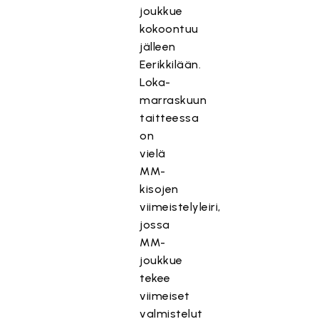
joukkue
kokoontuu
jälleen
Eerikkilään.
Loka-
marraskuun
taitteessa
on
vielä
MM-
kisojen
viimeistelyleiri,
jossa
MM-
joukkue
tekee
viimeiset
valmistelut