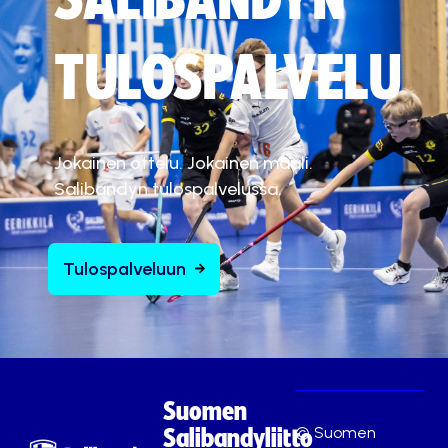
TULOSPALVELU
Jokainen ottelu. Jokainen maali.
Salibandyn tulospalvelussa.
Tulospalveluun
Suomen
© Suomen
Salibandyliitto