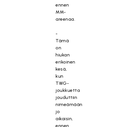
ennen
MM-
areenaa.
-
Tämä
on
hiukan
erikoinen
kesä,
kun
TWG-
joukkuetta
jouduttiin
nimeämään
jo
aikaisin,
ennen