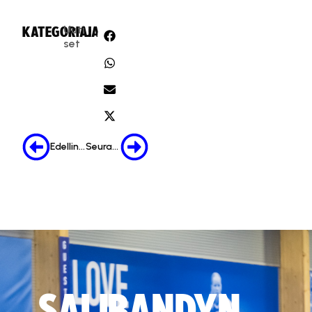
Uuti
KATEGORIA:
JAA:
set
Edellinen
Seuraava
SALIBANDYN