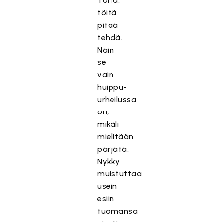
Töitä,
töitä
pitää
tehdä.
Näin
se
vain
huippu-
urheilussa
on,
mikäli
mielitään
pärjätä,
Nykky
muistuttaa
usein
esiin
tuomansa