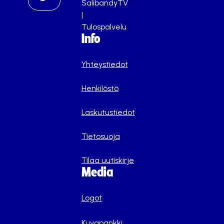
SalibandyTV
|
Tulospalvelu
Info
Yhteystiedot
Henkilöstö
Laskutustiedot
Tietosuoja
Tilaa uutiskirje
Media
Logot
Kuvapankki