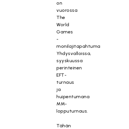
on
vuorossa
The
World
Games
-
monilajitapahtuma
Yhdysvalloissa,
syyskuussa
perinteinen
EFT-
turnaus
ja
huipentumana
MM-
lopputurnaus.
Tähän