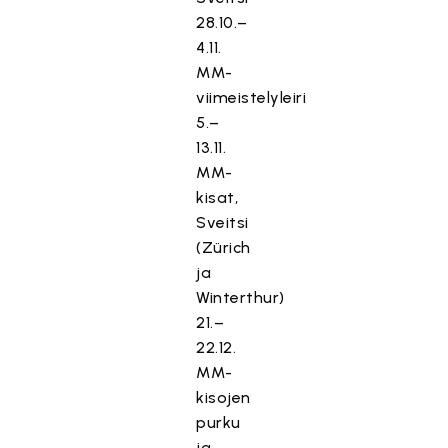
28.10.–
4.11.
MM-
viimeistelyleiri
5.–
13.11.
MM-
kisat,
Sveitsi
(Zürich
ja
Winterthur)
21.–
22.12.
MM-
kisojen
purku
ja