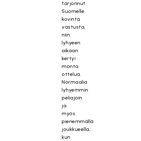
tarjonnut
Suomelle
kovinta
vastusta,
niin
lyhyeen
aikaan
kertyi
monta
ottelua.
Normaalia
lyhyemmin
peliajoin
ja
myös
pienemmällä
joukkueella,
kun