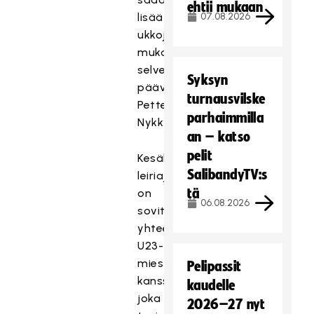
ehtii mukaan
lisää
07.08.2026
ukkoja
mukaan,
selventää
Syksyn
päävalmentaja
turnausvilske
Petteri
parhaimmilla
Nykky.
an – katso
pelit
Kesäkuun
SalibandyTV:s
leiriajankohdat
tä
on
06.08.2026
sovitettu
yhteen
U23-
miesten
Pelipassit
kanssa,
kaudelle
joka
2026–27 nyt