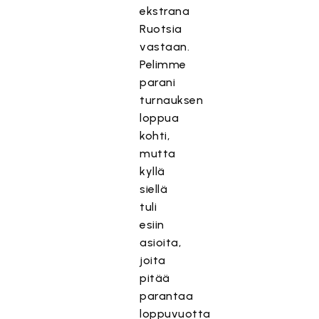
ekstrana
Ruotsia
vastaan.
Pelimme
parani
turnauksen
loppua
kohti,
mutta
kyllä
siellä
tuli
esiin
asioita,
joita
pitää
parantaa
loppuvuotta