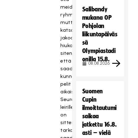
meidänkin
Salibandy
ryhmässämme,
mukana OP
mutta
Pohjolan
katsottiin
liikuntapäiväs
jakoa
sä
hiukan
Olympiastadi
siten,
onilla 15.8.
että
08.08.2026
saadaan
kunnon
pelit
Suomen
aikaiseksi.
Cupin
Seuraavalle
leirille
ilmoittautumi
on
saikaa
sitten
jatkettu 16.8.
tarkoitus
asti – vielä
saada