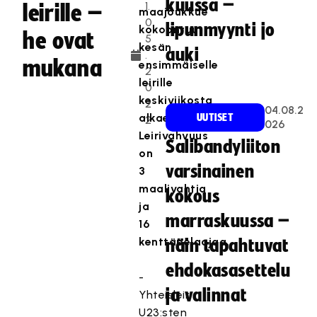
kuussa –
1.
leirille –
maajoukkue
0
lipunmyynti jo
kokoontuu
he ovat
5
kesän
auki
.
mukana
ensimmäiselle
2
leirille
0
keskiviikosta
2
04.08.2
alkaen.
UUTISET
2
026
Leirivahvuus
Salibandyliiton
on
varsinainen
3
maalivahtia
kokous
ja
marraskuussa –
16
kenttäpelaajaa.
näin tapahtuvat
ehdokasasettelu
-
ja valinnat
Yhteisleiri
U23:sten