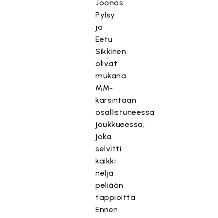
Joonas
Pylsy
ja
Eetu
Sikkinen
olivat
mukana
MM-
karsintaan
osallistuneessa
joukkueessa,
joka
selvitti
kaikki
neljä
peliään
tappioitta.
Ennen