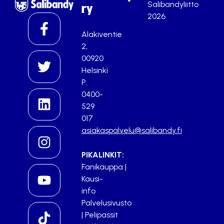
Salibandyliitto
ry
2026
Alakiventie
2,
00920
Helsinki
P.
0400-
529
017
asiakaspalvelu@salibandy.fi
PIKALINKIT:
Fanikauppa
|
Kausi-
info
Palvelusivusto
|
Pelipassit