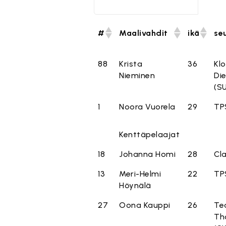
#
Maalivahdit
ikä
se
88
Krista
36
Kl
Nieminen
Die
(SU
1
Noora Vuorela
29
TP
Kenttäpelaajat
18
Johanna Homi
28
Cla
13
Meri-Helmi
22
TP
Höynälä
27
Oona Kauppi
26
Te
Th