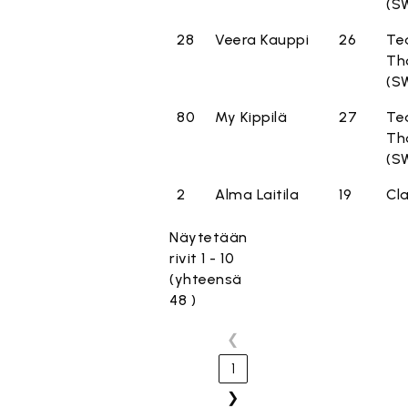
(S
28
Veera Kauppi
26
Te
Th
(S
80
My Kippilä
27
Te
Th
(S
2
Alma Laitila
19
Cla
Näytetään
rivit 1 - 10
(yhteensä
48 )
❮
1
❯