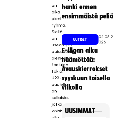
on
hanki ennen
aika
ensimmäistä peliä
pieni
ryhmä.
Siellä
04.08.2
on
UUTISET
026
useampia
F-liigan alku
poissaoloja
pienien
häämöttää:
feelujen
Avauskierrokset
takia.
syyskuun toisella
U23-
puolella
viikolla
on
sellaisia,
jotka
UUSIMMAT
voisivat
olla