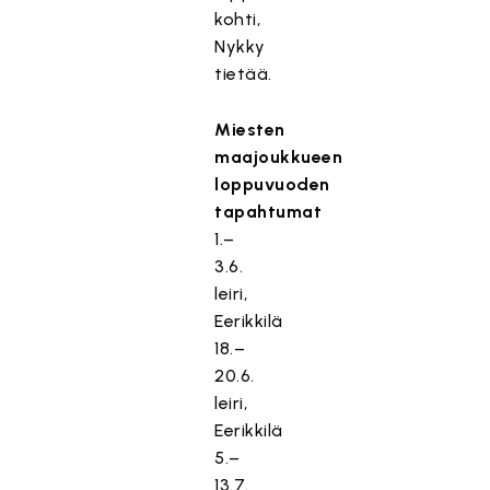
kohti,
Nykky
tietää.
Miesten
maajoukkueen
loppuvuoden
tapahtumat
1.–
3.6.
leiri,
Eerikkilä
18.–
20.6.
leiri,
Eerikkilä
5.–
13.7.