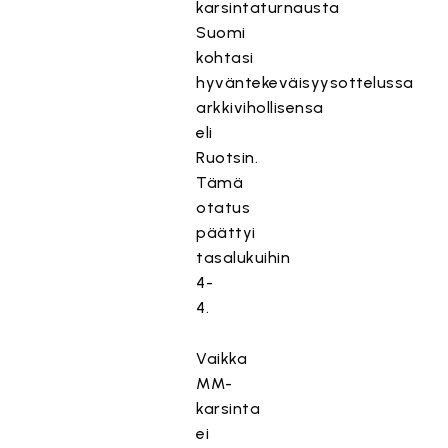
karsintaturnausta
Suomi
kohtasi
hyväntekeväisyysottelussa
arkkivihollisensa
eli
Ruotsin.
Tämä
otatus
päättyi
tasalukuihin
4-
4.
Vaikka
MM-
karsinta
ei