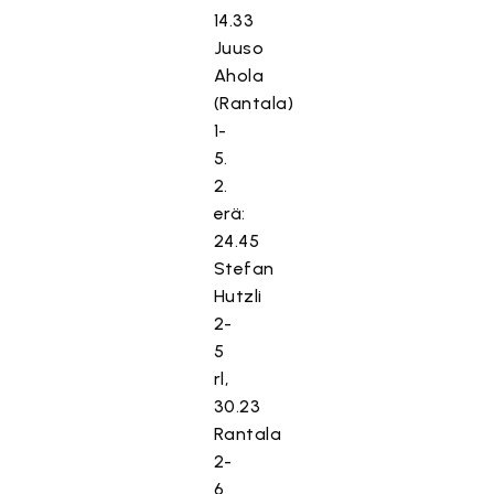
14.33
Juuso
Ahola
(Rantala)
1-
5.
2.
erä:
24.45
Stefan
Hutzli
2-
5
rl,
30.23
Rantala
2-
6