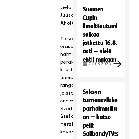
vielä
Suomen
Juuso
Cupin
Aholakin
.
ilmoittautumi
saikaa
Toisessa
jatkettu 16.8.
erässä
asti – vielä
nähtiin
ehtii mukaan
peräkkäin
07.08.2026
kaksi
onnistunutta
rangaistuslaukausta,
Syksyn
joista
turnausvilske
ensimmäisellä
parhaimmilla
Sveitsin
Stefan
an – katso
Hutzli
pelit
kavensi
SalibandyTV:s