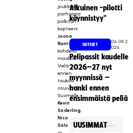
joukkueen
Aikuinen -pilotti
parhaana
käynnistyy”
palkitun
kapteeni
Joona
06.08.2
Rantalan
UUTISET
026
kahdella
Pelipassit kaudelle
maalilla.
Vielä
2026–27 nyt
ennen
myynnissä –
taukoa
hanki ennen
osuivat
Suomelle
ensimmäistä peliä
Kevin
Söderling
,
Nico
UUSIMMAT
Salo
ja