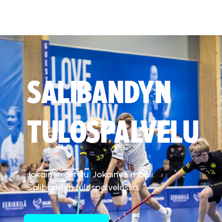
SALIBANDYN
TULOSPALVELU
Jokainen ottelu. Jokainen maali.
Salibandyn tulospalvelussa.