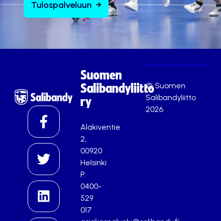
Tulospalveluun
Suomen
© Suomen
Salibandyliitto
Salibandyliitto
ry
2026
Alakiventie
2,
00920
Helsinki
P.
0400-
529
017