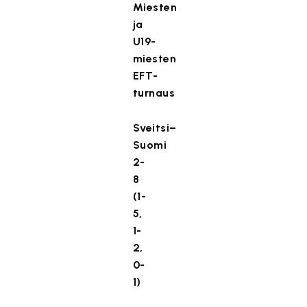
Miesten
ja
U19-
miesten
EFT-
turnaus
Sveitsi–
Suomi
2-
8
(1-
5,
1-
2,
0-
1)