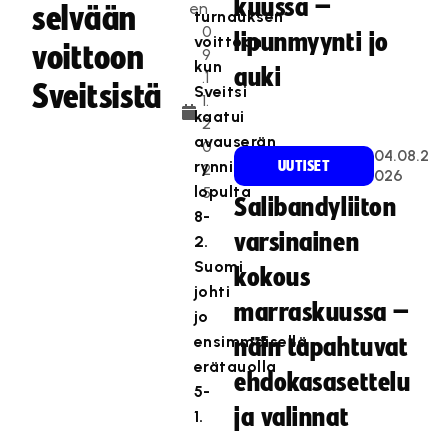
kuussa –
en
selvään
turnauksen
0
lipunmyynti jo
voittoon,
voittoon
9
kun
auki
.1
Sveitsistä
Sveitsi
1.
kaatui
2
avauserän
0
04.08.2
rynnistyksellä
UUTISET
2
026
lopulta
5
Salibandyliiton
8-
varsinainen
2.
Suomi
kokous
johti
marraskuussa –
jo
ensimmäisellä
näin tapahtuvat
erätauolla
ehdokasasettelu
5-
ja valinnat
1.