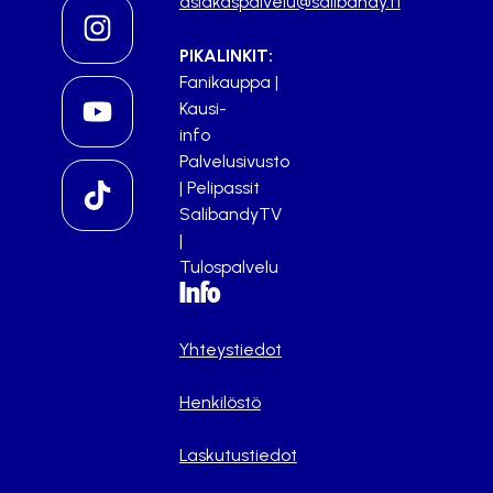
asiakaspalvelu@salibandy.fi
PIKALINKIT:
Fanikauppa
|
Kausi-
info
Palvelusivusto
|
Pelipassit
SalibandyTV
|
Tulospalvelu
Info
Yhteystiedot
Henkilöstö
Laskutustiedot