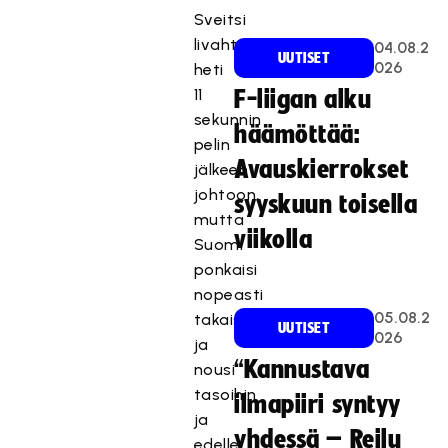
Sveitsi
livahti
04.08.2
UUTISET
026
heti
11
F-liigan alku
sekunnin
häämöttää:
pelin
Avauskierrokset
jälkeen
johtoon,
syyskuun toisella
mutta
viikolla
Suomi
ponkaisi
nopeasti
05.08.2
takaisin
UUTISET
026
ja
“Kannustava
nousi
tasoihin
ilmapiiri syntyy
ja
yhdessä – Reilu
edelle