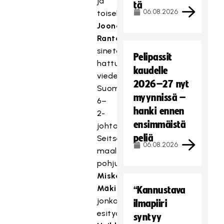
ja
tä
06.08.2026
toisella
Joona
Rantala
sinetöi
Pelipassit
hattutemppunsa
kaudelle
vieden
2026–27 nyt
Suomen
myynnissä –
6–
hanki ennen
2-
ensimmäistä
johtoon.
peliä
Seitsemännen
06.08.2026
maalin
pohjusti
Miska
Mäkinen
,
“Kannustava
jonka
ilmapiiri
esityöstä
syntyy