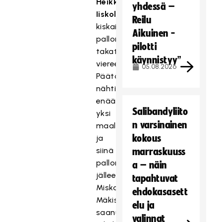
Heikki
yhdessä –
Iiskola
Reilu
kiskaisi
Aikuinen -
pallon
pilotti
takatolpan
käynnistyy”
viereen.
05.08.2026
Päätösjaksolla
nähtiin
enää
Salibandyliito
yksi
n varsinainen
maali,
kokous
ja
siinä
marraskuuss
pallon
a – näin
jälleen
tapahtuvat
Miska
ehdokasasett
Mäkiseltä
elu ja
saanut
valinnat