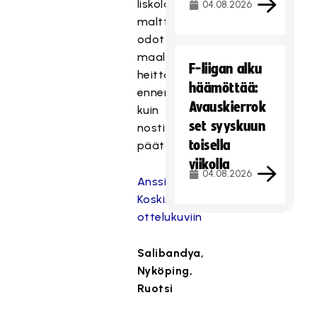
Iiskola
04.08.2026
malttoi
odottaa
maalivahdin
F-liigan alku
heittäytymistä
häämöttää:
ennen
Avauskierrok
kuin
set syyskuun
nosti
toisella
päätösnumerot.
viikolla
04.08.2026
Anssi
Koskisen
ottelukuviin
Salibandya,
Nyköping,
Ruotsi