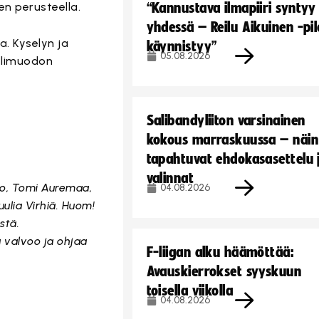
en perusteella.
“Kannustava ilmapiiri syntyy
yhdessä – Reilu Aikuinen -pil
a. Kyselyn ja
käynnistyy”
05.08.2026
pelimuodon
Salibandyliiton varsinainen
kokous marraskuussa – näin
tapahtuvat ehdokasasettelu 
valinnat
nko, Tomi Auremaa,
04.08.2026
uulia Virhiä. Huom!
stä.
a valvoo ja ohjaa
F-liigan alku häämöttää:
Avauskierrokset syyskuun
toisella viikolla
04.08.2026