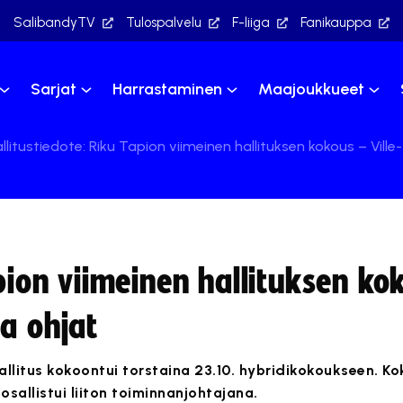
SalibandyTV
Tulospalvelu
F-liiga
Fanikauppa
Sarjat
Harrastaminen
Maajoukkueet
llitustiedote: Riku Tapion viimeinen hallituksen kokous – Vill
apion viimeinen hallituksen ko
a ohjat
allitus kokoontui torstaina 23.10. hybridikokoukseen. Kok
osallistui liiton toiminnanjohtajana.