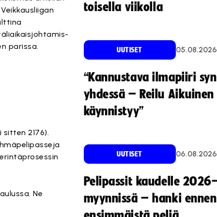
toisella viikolla
Veikkausliigan
lttina
väliaikaisjohtamis-
en parissa.
05.08.2026
UUTISET
“Kannustava ilmapiiri sy
yhdessä – Reilu Aikuinen 
käynnistyy”
 sitten 2176).
ryhmäpelipasseja
06.08.2026
UUTISET
perintäprosessin
Pelipassit kaudelle 2026
aulussa. Ne
myynnissä – hanki ennen
ensimmäistä peliä