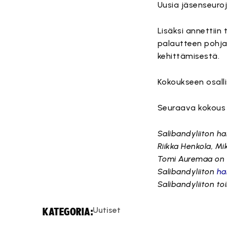
Uusia jäsenseuroj
Lisäksi annettiin
palautteen pohjal
kehittämisestä.
Kokoukseen osallis
Seuraava kokous p
Salibandyliiton ha
Riikka Henkola, Mi
Tomi Auremaa on il
Salibandyliiton
hal
Salibandyliiton to
Uutiset
KATEGORIA: