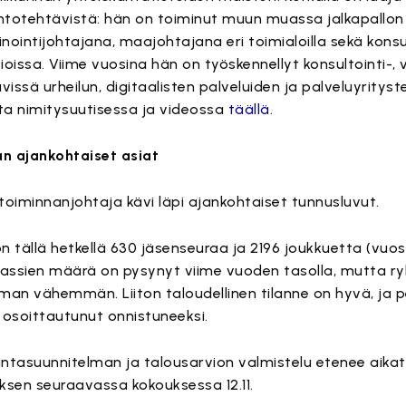
ohtotehtävistä: hän on toiminut muun muassa jalkapallon 
nointijohtajana, maajohtajana eri toimialoilla sekä konsu
ioissa. Viime vuosina hän on työskennellyt konsultointi-, 
vissä urheilun, digitaalisten palveluiden ja palveluyrityst
a nimitysuutisessa ja videossa
täällä
.
n ajankohtaiset asiat
toiminnanjohtaja kävi läpi ajankohtaiset tunnusluvut.
on tällä hetkellä 630 jäsenseuraa ja 2196 joukkuetta (vuosi
ipassien määrä on pysynyt viime vuoden tasolla, mutta 
man vähemmän. Liiton taloudellinen tilanne on hyvä, ja 
osoittautunut onnistuneeksi.
intasuunnitelman ja talousarvion valmistelu etenee aikat
tuksen seuraavassa kokouksessa 12.11.