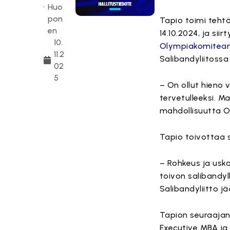
Huo
pon
Tapio toimi teht
en
14.10.2024, ja sii
10.
Olympiakomitean 
11.2
Salibandyliitossa 
02
5
– On ollut hieno 
tervetulleeksi. Ma
mahdollisuutta O
Tapio toivottaa s
– Rohkeus ja uska
toivon salibandylle
Salibandyliitto j
Tapion seuraajana
Executive MBA ja 