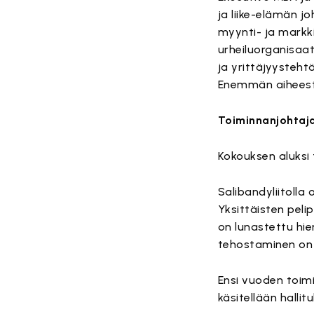
ja liike-elämän j
myynti- ja markki
urheiluorganisaat
ja yrittäjyystehtä
Enemmän aiheest
Toiminnanjohtaja
Kokouksen aluksi 
Salibandyliitolla 
Yksittäisten pel
on lunastettu hie
tehostaminen on 
Ensi vuoden toim
käsitellään halli