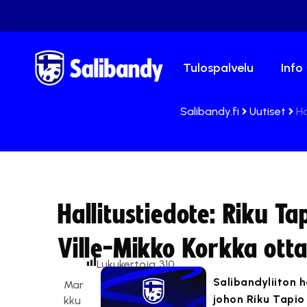
Tulospalvelu
Info
Salibandy.fi
Uutiset
Ha
Hallitustiedote: Riku T
Ville-Mikko Korkka otta
Lukukertoja:
310
Salibandyliiton h
Mar
johon Riku Tapio 
kku