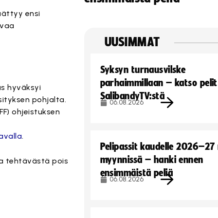
ättyy ensi
avaa
UUSIMMAT
Syksyn turnausvilske
parhaimmillaan – katso pelit
us hyväksyi
SalibandyTV:stä
ityksen pohjalta.
06.08.2026
FF) ohjeistuksen
avalla
.
Pelipassit kaudelle 2026–27
myynnissä – hanki ennen
aa tehtävästä pois
ensimmäistä peliä
06.08.2026