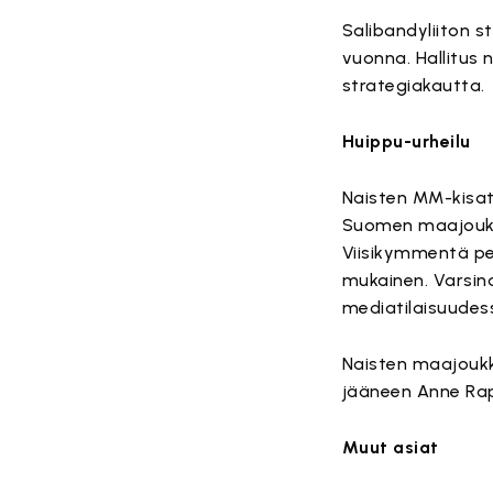
Salibandyliiton s
vuonna. Hallitus
strategiakautta.
Huippu-urheilu
Naisten MM-kisat 
Suomen maajoukku
Viisikymmentä pel
mukainen. Varsina
mediatilaisuudes
Naisten maajoukk
jääneen Anne Rap
Muut asiat