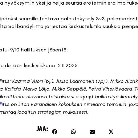
a hyväksyttiin yksi ja neljä seuraa erotettiin eroilmoituks
 tiedoksi seuroille tehtävä palautekysely 3v3-pelimuodost
ta Salibandyliitto järjestää keskustelutilaisuuksia pien
tui 9/10 hallituksen jäsentä.
idetään keskiviikkona 12.11.2025.
llitus: Kaarina Vuori (pj.), Juuso Laamanen (vpj.), Mikko Ala
ko Kailiala, Marko Löija, Mikko Seppälä, Petra Viheriävaara, T
moittanut olevansa toistaiseksi estynyt hallitustyöskentely
litus
on liiton varsinaisen kokouksen nimeämä toimielin, jok
imintaa laaditun strategian mukaisesti.
JAA: