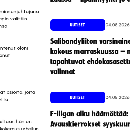
oiminnanjohtajana
pio valittiin
04.08.2026
UUTISET
änsä
Salibandyliiton varsinain
untenut oloni
kokous marraskuussa – 
aanut
tapahtuvat ehdokasasette
valinnat
t asioita, joita
04.08.2026
UUTISET
 että
F-liigan alku häämöttää:
seltaan hän on
Avauskierrokset syyskuu
a kokemus urheilun