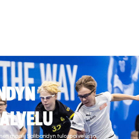
NDYN
ALVELU
inen maali. Salibandyn tulospalvelussa.