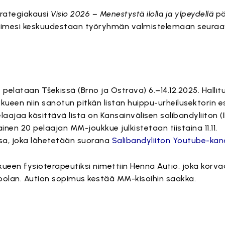
trategiakausi
Visio 2026 – Menestystä ilolla ja ylpeydellä
pä
 nimesi keskuudestaan työryhmän valmistelemaan seura
pelataan Tšekissä (Brno ja Ostrava) 6.–14.12.2025. Hallit
een niin sanotun pitkän listan huippu-urheilusektorin es
aajaa käsittävä lista on Kansainvälisen salibandyliiton (I
inen 20 pelaajan MM-joukkue julkistetaan tiistaina 11.11.
sa, joka lähetetään suorana
Salibandyliiton Youtube-kan
ueen fysioterapeutiksi nimettiin Henna Autio, joka korv
olan. Aution sopimus kestää MM-kisoihin saakka.