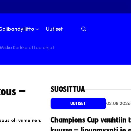
Salibandyliitto
Uutiset
e-Mikko Korkka ottaa ohjat
SUOSITTUA
kous –
02.08.2026
UUTISET
Champions Cup vauhtiin 
ous oli viimeinen,
kuussa – lipunmyynti jo 