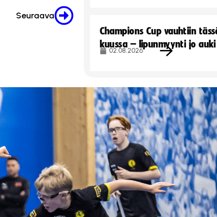
Seuraava
Champions Cup vauhtiin täss
kuussa – lipunmyynti jo auki
02.08.2026