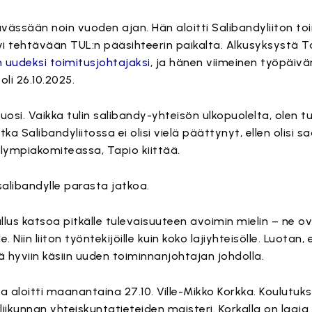
ävässään noin vuoden ajan. Hän aloitti Salibandyliiton t
rtyi tehtävään TUL:n pääsihteerin paikalta. Alkusyksystä Ta
uudeksi toimitusjohtajaksi
, ja hänen viimeinen työpäiv
oli 26.10.2025.
vuosi. Vaikka tulin salibandy-yhteisön ulkopuolelta, olen t
tka Salibandyliitossa ei olisi vielä päättynyt, ellen olisi s
lympiakomiteassa, Tapio kiittää.
alibandylle parasta jatkoa.
llus katsoa pitkälle tulevaisuuteen avoimin mielin – ne ova
. Niin liiton työntekijöille kuin koko lajiyhteisölle. Luotan,
ää hyviin käsiin uuden toiminnanjohtajan johdolla.
 aloitti maanantaina 27.10. Ville-Mikko Korkka. Koulutuk
liikunnan yhteiskuntatieteiden maisteri. Korkalla on laaj