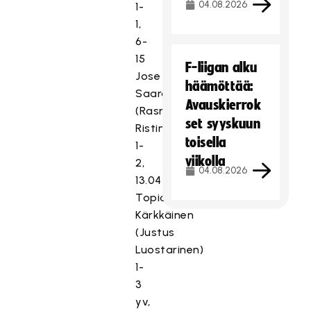
04.08.2026
1-
1,
6-
15
F-liigan alku
Jose
häämöttää:
Saarainen
Avauskierrok
(Rasmus
set syyskuun
Ristimäki)
toisella
1-
viikolla
2,
04.08.2026
13.04
Topias
Kärkkäinen
(Justus
Luostarinen)
1-
3
yv,