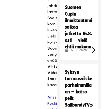
johdossa
Suomen
lähtenyt
Cupin
Sveitsi
ilmoittautumi
komisteli
saikaa
lukemia
jatkettu 16.8.
vielä
asti – vielä
kolmesti
ehtii mukaan
Suomen
07.08.2026
venyessä
enää
Vihtori
Syksyn
Vähä-
turnausvilske
Jaakkolan
kavennukseen.
parhaimmilla
an – katso
Anssi
pelit
Koskisen
SalibandyTV:s