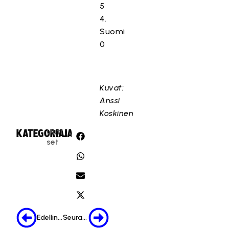
5
4.
Suomi
0
Kuvat:
Anssi
Koskinen
Uuti
KATEGORIA:
JAA:
set
Edellinen
Seuraava