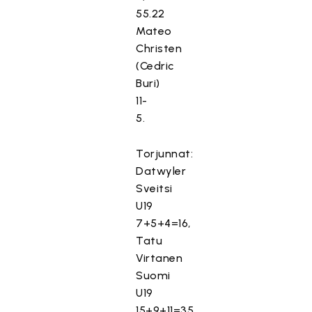
55.22
Mateo
Christen
(Cedric
Buri)
11-
5.
Torjunnat:
Datwyler
Sveitsi
U19
7+5+4=16,
Tatu
Virtanen
Suomi
U19
15+9+11=35.