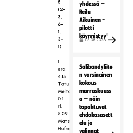
5
yhdessä –
(2-
Reilu
3,
Aikuinen -
6-
pilotti
1,
käynnistyy”
3-
05.08.2026
1)
1.
Salibandyliito
erä:
n varsinainen
4.15
kokous
Tatu
marraskuuss
Meltola
a – näin
0.1
rl,
tapahtuvat
5.09
ehdokasasett
Mats
elu ja
Hofer
valinnat