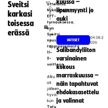
kuussa –
en
Sveitsi
ottelunsa
0
lipunmyynti jo
Nyköpingin
karkasi
9
EFT-
auki
.1
toisessa
turnauksessa,
1.
kun
2
erässä
Sveitsi
0
04.08.2
nousi
UUTISET
2
026
tappioasemasta
5
Salibandyliiton
11–
varsinainen
5-
voittoon.
kokous
marraskuussa –
Alku
oli
näin tapahtuvat
jälleen
ehdokasasettelu
hyvä,
ja valinnat
kun
Tatu