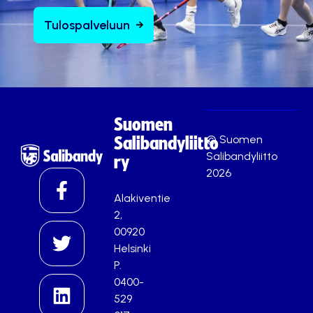
Tulospalveluun
Suomen
© Suomen
Salibandyliitto
Salibandyliitto
ry
2026
Alakiventie
2,
00920
Helsinki
P.
0400-
529