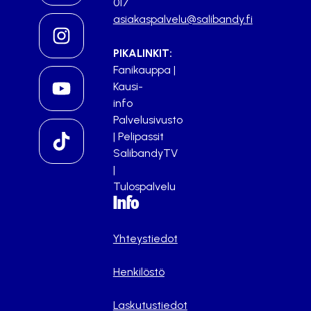
017
asiakaspalvelu@salibandy.fi
PIKALINKIT:
Fanikauppa
|
Kausi-
info
Palvelusivusto
|
Pelipassit
SalibandyTV
|
Tulospalvelu
Info
Yhteystiedot
Henkilöstö
Laskutustiedot