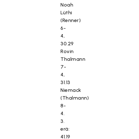
Noah
Lüthi
(Renner)
6-
4,
30.29
Rovin
Thalmann
7-
4,
31.13
Niemack
(Thalmann)
8-
4.
3.
erä:
41.19