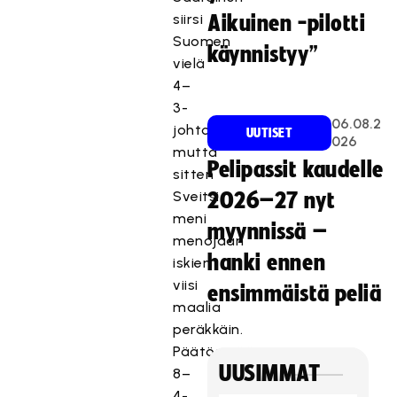
siirsi
Aikuinen -pilotti
Suomen
käynnistyy”
vielä
4–
3-
06.08.2
johtoon,
UUTISET
026
mutta
Pelipassit kaudelle
sitten
Sveitsi
2026–27 nyt
meni
myynnissä –
menojaan
hanki ennen
iskien
viisi
ensimmäistä peliä
maalia
peräkkäin.
Päätöserään
UUSIMMAT
8–
4-