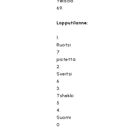
Yleisöä:
69.
Lopputilanne:
1.
Ruotsi
7
pistettä
2.
Sveitsi
6
3.
Tshekki
5
4.
Suomi
0