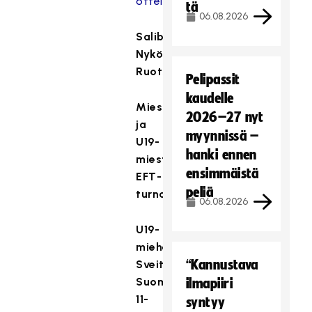
ottelukuviin
tä
06.08.2026
Salibandya,
Nyköping,
Ruotsi
Pelipassit
kaudelle
Miesten
2026–27 nyt
ja
myynnissä –
U19-
hanki ennen
miesten
ensimmäistä
EFT-
peliä
turnaus
06.08.2026
U19-
miehet:
“Kannustava
Sveitsi–
Suomi
ilmapiiri
11-
syntyy