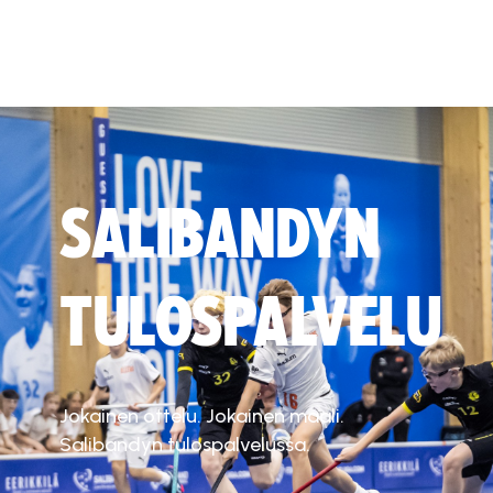
SALIBANDYN
TULOSPALVELU
Jokainen ottelu. Jokainen maali.
Salibandyn tulospalvelussa.