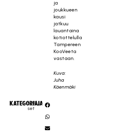
ja
joukkueen
kausi
jatkuu
lauantaina
kotiottelulla
Tampereen
KooVeeta
vastaan.
Kuva:
Juha
Käenmäki
Uuti
KATEGORIA:
JAA:
set