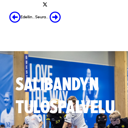
Edellinen
Seuraava
SALIBANDYN
TULOSPALVELU