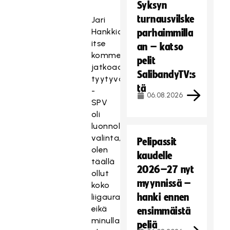
Syksyn
turnausvilske
Jari
Hankkio
parhaimmilla
itse
an – katso
kommentoi
pelit
jatkoaan
SalibandyTV:s
tyytyväisenä.
tä
-
06.08.2026
SPV
oli
luonnollinen
valinta,
Pelipassit
olen
kaudelle
täällä
2026–27 nyt
ollut
myynnissä –
koko
hanki ennen
liigauran,
eikä
ensimmäistä
minulla
peliä