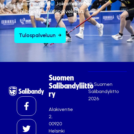
Jokainen ottelu. Jokainen maali.
Salibandyn tulospalvelussa.
Tulospalveluun
Suomen
© Suomen
Salibandyliitto
Salibandyliitto
ry
2026
Alakiventie
2,
00920
Helsinki