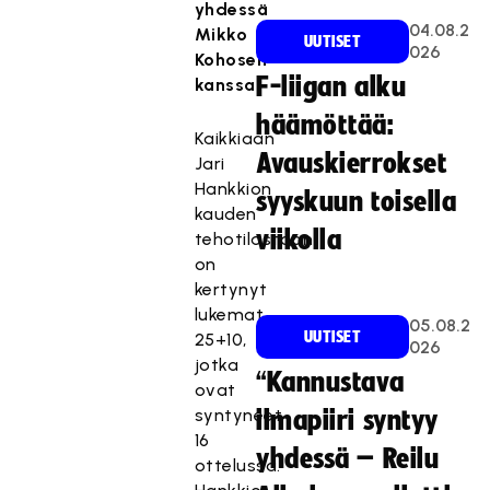
yhdessä
04.08.2
Mikko
UUTISET
026
Kohosen
F-liigan alku
kanssa.
häämöttää:
Kaikkiaan
Avauskierrokset
Jari
Hankkion
syyskuun toisella
kauden
viikolla
tehotilastoon
on
kertynyt
lukemat
05.08.2
UUTISET
25+10,
026
jotka
“Kannustava
ovat
syntyneet
ilmapiiri syntyy
16
yhdessä – Reilu
ottelussa.