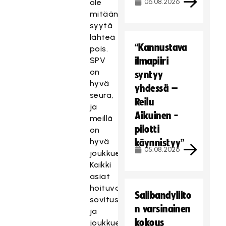
ole
06.08.2026
mitään
syytä
lähteä
“Kannustava
pois.
SPV
ilmapiiri
on
syntyy
hyvä
yhdessä –
seura,
Reilu
ja
Aikuinen -
meillä
pilotti
on
hyvä
käynnistyy”
05.08.2026
joukkue.
Kaikki
asiat
hoituvat
Salibandyliito
sovitusti
n varsinainen
ja
kokous
joukkueessa