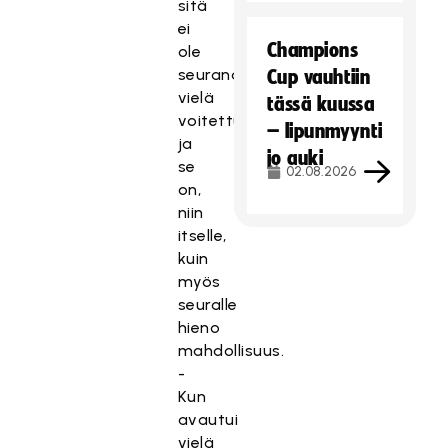
sitä
ei
Champions
ole
seurana
Cup vauhtiin
vielä
tässä kuussa
voitettu
– lipunmyynti
ja
jo auki
se
02.08.2026
on,
niin
itselle,
kuin
myös
seuralle
hieno
mahdollisuus.
-
Kun
avautui
vielä