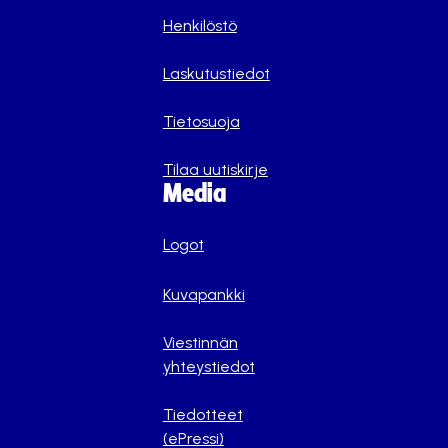
Henkilöstö
Laskutustiedot
Tietosuoja
Tilaa uutiskirje
Media
Logot
Kuvapankki
Viestinnän
yhteystiedot
Tiedotteet
(ePressi)