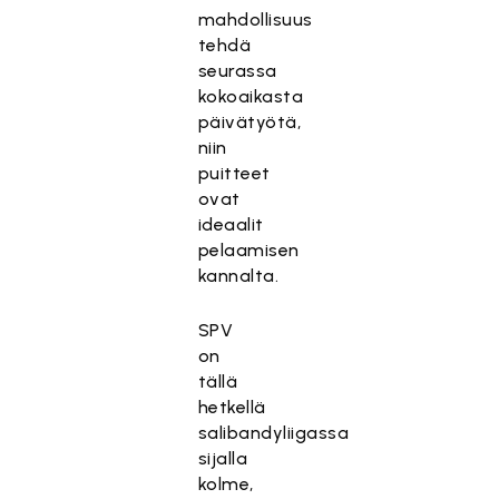
mahdollisuus
tehdä
seurassa
kokoaikasta
päivätyötä,
niin
puitteet
ovat
ideaalit
pelaamisen
kannalta.
SPV
on
tällä
hetkellä
salibandyliigassa
sijalla
kolme,