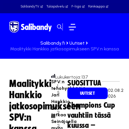
SalibandyTV
Tulospalvelu
F-liiga
Fanikauppa
Salibandy.fi
Uutiset
Maalitykki Hankkio jatkosopimukseen SPV:n kanssa
Lukukertoja:
137
Maalitykki
SPV:n
SUOSITTUA
1
tehohyökkääjä
02.08.2
Hankkio
5
UUTISET
Jari
026
.
Hankkio,
jatkosopimukseen
Champions Cup
0
25,
2
vauhtiin tässä
jatkaa
SPV:n
.
Seinäjoella
kuussa –
2
kanssa
myös