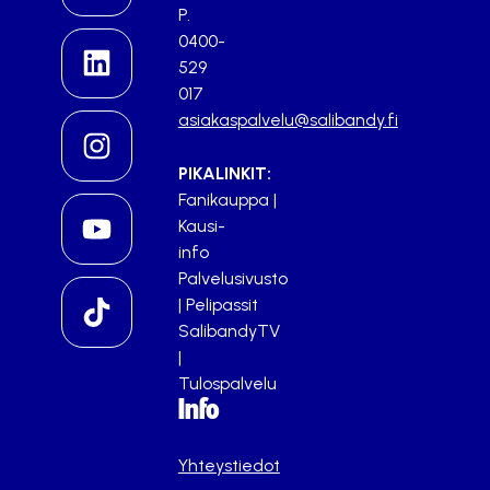
P.
0400-
529
017
asiakaspalvelu@salibandy.fi
PIKALINKIT:
Fanikauppa
|
Kausi-
info
Palvelusivusto
|
Pelipassit
SalibandyTV
|
Tulospalvelu
Info
Yhteystiedot