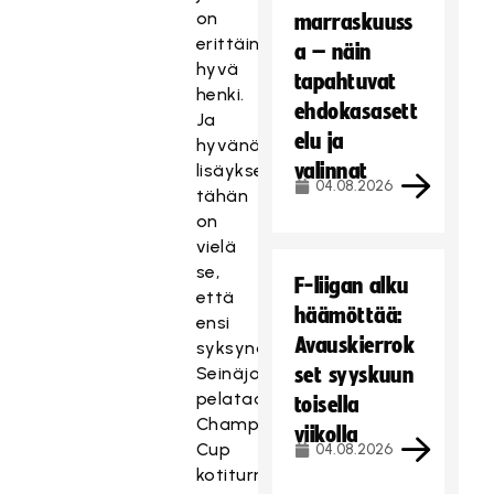
on
marraskuuss
erittäin
a – näin
hyvä
tapahtuvat
henki.
ehdokasasett
Ja
elu ja
hyvänä
valinnat
lisäyksenä
04.08.2026
tähän
on
vielä
se,
F-liigan alku
että
häämöttää:
ensi
Avauskierrok
syksynä
Seinäjoella
set syyskuun
pelataan
toisella
Champions
viikolla
Cup
04.08.2026
kotiturnauksena,