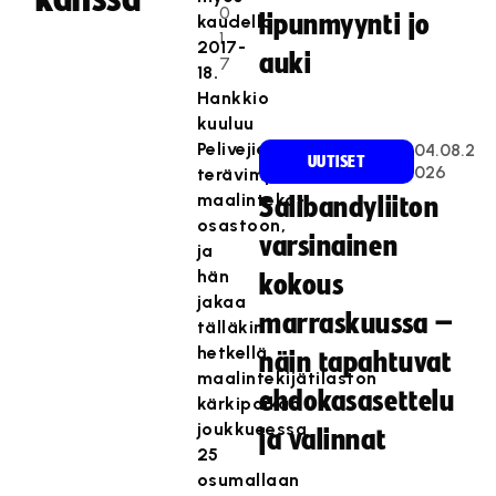
0
lipunmyynti jo
kaudella
1
2017-
auki
7
18.
Hankkio
kuuluu
Pelivejien
04.08.2
UUTISET
026
terävimpään
maalinteko-
Salibandyliiton
osastoon,
varsinainen
ja
hän
kokous
jakaa
marraskuussa –
tälläkin
hetkellä
näin tapahtuvat
maalintekijätilaston
ehdokasasettelu
kärkipaikan
joukkueessa
ja valinnat
25
osumallaan