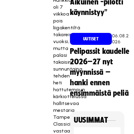
Hankkio
Aikuinen -pilotti
oli 7
käynnistyy”
viikkoa
pois
liigakentiltä
takareisivamman
06.08.2
UUTISET
vuoksi,
026
mutta
Pelipassit kaudelle
palasi
2026–27 nyt
takaisin
sunnuntaina
myynnissä –
tehden
hanki ennen
heti
hattutempun
ensimmäistä peliä
kärkiottelussa
hallitsevaa
mestaria
Tampereen
UUSIMMAT
Classicia
vastaan.