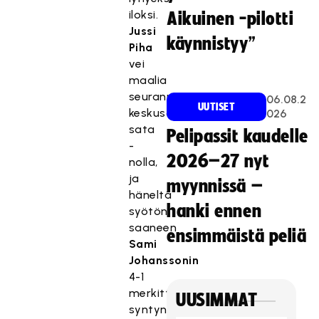
iloksi.
Aikuinen -pilotti
Jussi
käynnistyy”
Piha
vei
maalia
seuranneen
06.08.2
UUTISET
keskusaloituksen
026
sata
Pelipassit kaudelle
-
2026–27 nyt
nolla,
ja
myynnissä –
häneltä
hanki ennen
syötön
saaneen
ensimmäistä peliä
Sami
Johanssonin
4-1
merkittiin
UUSIMMAT
syntyneeksi