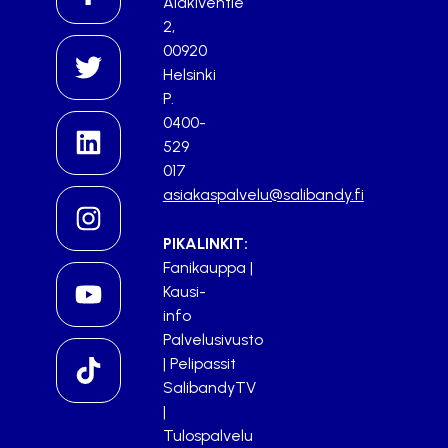
Alakiventie
2,
00920
Helsinki
P.
0400-
529
017
asiakaspalvelu@salibandy.fi
PIKALINKIT:
Fanikauppa
|
Kausi-
info
Palvelusivusto
|
Pelipassit
SalibandyTV
|
Tulospalvelu