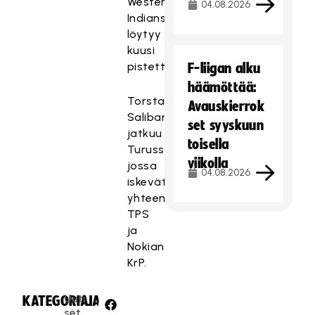
Westend
04.08.2026
Indiansiin
löytyy
kuusi
pistettä.
F-liigan alku
häämöttää:
Torstaina
Avauskierrok
Salibandyliiga
set syyskuun
jatkuu
toisella
Turussa,
viikolla
jossa
04.08.2026
iskevät
yhteen
TPS
ja
Nokian
KrP.
Uuti
KATEGORIA:
JAA:
set