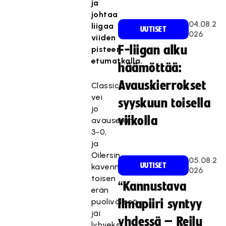
ja
johtaa
04.08.2
liigaa
UUTISET
026
viiden
F-liigan alku
pisteen
etumatkalla.
häämöttää:
Avauskierrokset
Classic
vei
syyskuun toisella
jo
viikolla
avauserän
3-0,
ja
Oilersin
05.08.2
UUTISET
kavennus
026
toisen
“Kannustava
erän
puolivälissä
ilmapiiri syntyy
jäi
yhdessä – Reilu
lyhyeksi