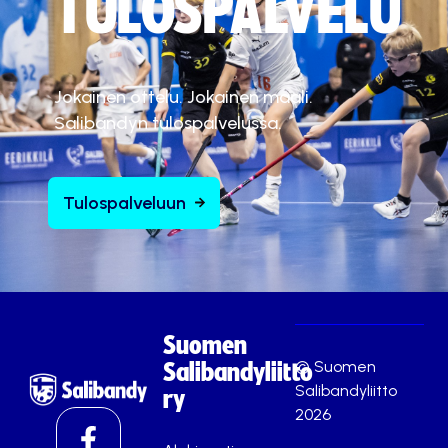
TULOSPALVELU
Jokainen ottelu. Jokainen maali.
Salibandyn tulospalvelussa.
Tulospalveluun
Suomen
© Suomen
Salibandyliitto
Salibandyliitto
ry
2026