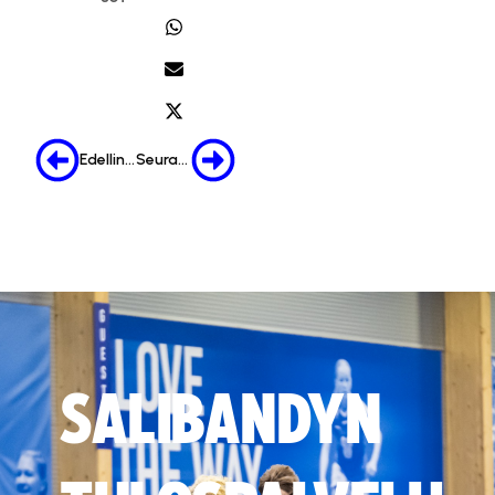
Edellinen
Seuraava
SALIBANDYN