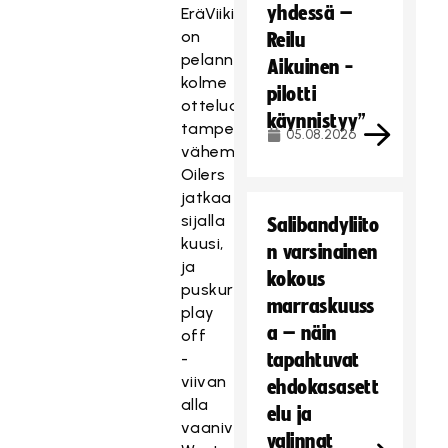
yhdessä –
EräViikingit
on
Reilu
pelannut
Aikuinen -
kolme
pilotti
ottelua
käynnistyy”
tamperelaisia
05.08.2026
vähemmän.
Oilers
jatkaa
sijalla
Salibandyliito
kuusi,
n varsinainen
ja
kokous
puskuria
marraskuuss
play
a – näin
off
-
tapahtuvat
viivan
ehdokasasett
alla
elu ja
vaanivaan
valinnat