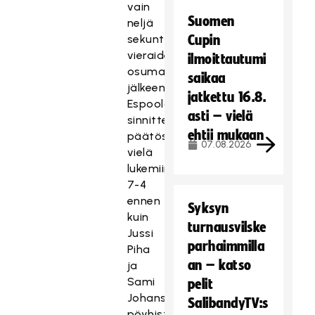
vain
Suomen
neljä
sekuntia
Cupin
vieraiden
ilmoittautumi
osuman
saikaa
jälkeen.
jatkettu 16.8.
Espoolaiset
asti – vielä
sinnittelivät
ehtii mukaan
päätösjaksolla
07.08.2026
vielä
lukemiin
7-4
ennen
Syksyn
kuin
turnausvilske
Jussi
parhaimmilla
Piha
an – katso
ja
Sami
pelit
Johansson
SalibandyTV:s
pöyhistelivät