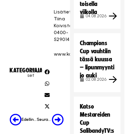
toisella
viikolla
Lisätietoja:
04.08.2026
Tiina
Koivisto,
0400-
529014
Champions
Cup vauhtiin
www.katusahly.fi
tässä kuussa
– lipunmyynti
Uuti
KATEGORIA:
JAA:
jo auki
set
02.08.2026
Katso
Mestareiden
Edellinen
Seuraava
Cup
SalibandyTV:s