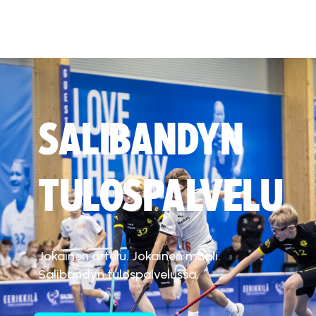
SALIBANDYN
TULOSPALVELU
Jokainen ottelu. Jokainen maali.
Salibandyn tulospalvelussa.