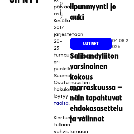
0
lipunmyynti jo
päivään
1
asti.
auki
7
Kesällä
2017
järjestetään
04.08.2
20-
UUTISET
026
25
turnausta
Salibandyliiton
eri
varsinainen
puolella
Suomea.
kokous
Osaturnausten
marraskuussa –
hakulomake
löytyy
näin tapahtuvat
täältä
.
ehdokasasettelu
Kiertuekalenteri
ja valinnat
tullaan
vahvistamaan