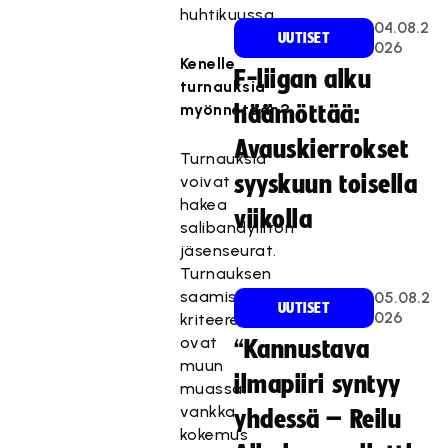
huhtikuussa.
04.08.2
UUTISET
026
Kenelle
F-liigan alku
turnauksia
myönnetään?
häämöttää:
Avauskierrokset
Turnauksia
syyskuun toisella
voivat
hakea
viikolla
salibandyliiton
jäsenseurat.
Turnauksen
saamisen
05.08.2
UUTISET
026
kriteereinä
ovat
“Kannustava
muun
ilmapiiri syntyy
muassa:
vankka
yhdessä – Reilu
kokemus