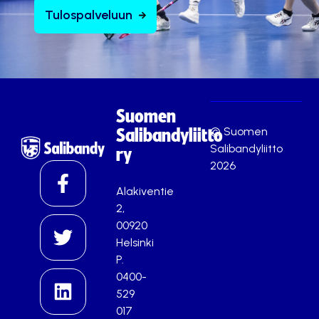
Tulospalveluun
Suomen
© Suomen
Salibandyliitto
Salibandyliitto
ry
2026
Alakiventie
2,
00920
Helsinki
P.
0400-
529
017