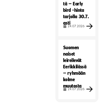
tä – Early
bird -hinta
tarjolla 30.7.
asti
24.07.2026
Suomen
naiset
leireilevät
Eerikkilässä
– ryhmään
kolme
muutosta
24.07.2026