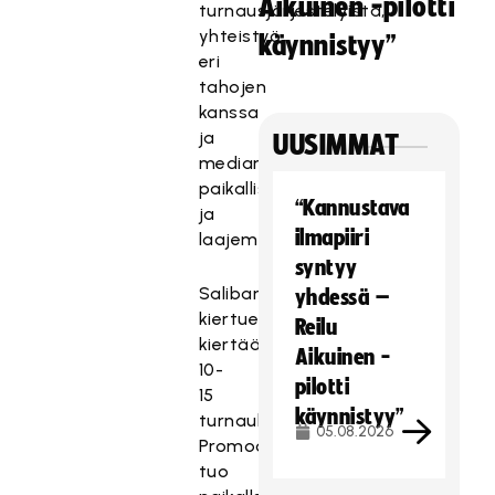
Aikuinen -pilotti
turnausjärjestelyistä,
yhteistyö
käynnistyy”
eri
tahojen
kanssa
ja
UUSIMMAT
medianäkyvyys
paikallisesti
“Kannustava
ja
ilmapiiri
laajemmin.
syntyy
Salibandyliiton
yhdessä –
kiertuepromoottori
Reilu
kiertää
Aikuinen -
10-
pilotti
15
käynnistyy”
turnauksessa.
05.08.2026
Promoottori
tuo