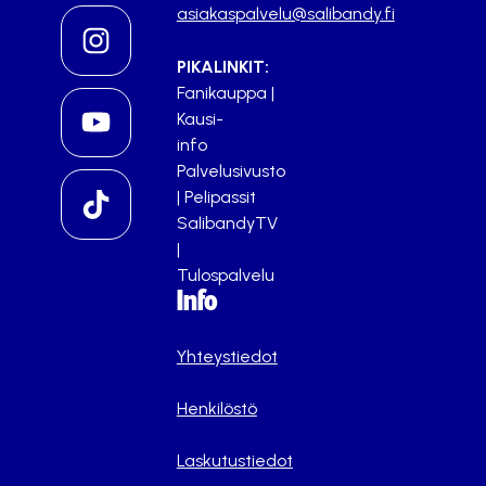
asiakaspalvelu@salibandy.fi
PIKALINKIT:
Fanikauppa
|
Kausi-
info
Palvelusivusto
|
Pelipassit
SalibandyTV
|
Tulospalvelu
Info
Yhteystiedot
Henkilöstö
Laskutustiedot