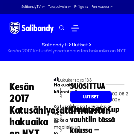
SalibandyTV
Tulospalvelu
F-liiga
Fanikauppa
Salibandy.fi
Uutiset
Kesän 2017 Katusählyosaturnausten hakuaika on NYT
Lukukertoja:
133
Kesän
Hakuaika
SUOSITTUA
1
käynnissä
02.08.2
2017
4
UUTISET
026
.
Katusählyosaturnauksia
Katusählyosaturnausten
Champions Cup
0
voi
2
vauhtiin tässä
hakuaika
hakea
.
maaliskuun
kuussa –
2
on NYT
10.