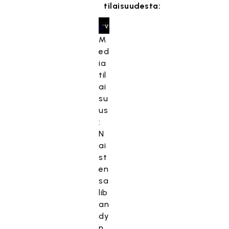
s
tilaisuudesta:
e
v
a
M
a
ed
t
ia
ii
til
m
ai
a
su
r
us
k
:
k
N
i
ai
n
st
o
en
i
sa
n
lib
t
an
i
dy
e
n