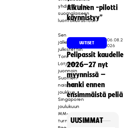
yhdistettyinä
Aikuinen -pilotti
suomalaiseen
käynnistyy”
luontokuvastoon.
Sen
06.08.2
jälkeen
UUTISET
026
julkistettiin
Pelipassit kaudelle
Toni
Lötjösen
2026–27 nyt
juonnoin
myynnissä –
Suomen
hanki ennen
naisten
joukkue
ensimmäistä peliä
Singaporen
joulukuun
MM-
UUSIMMAT
turnaukseen.
Päävalmentaja