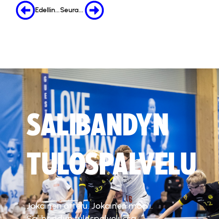
Edellinen
Seuraava
SALIBANDYN
TULOSPALVELU
Jokainen ottelu. Jokainen maali.
Salibandyn tulospalvelussa.