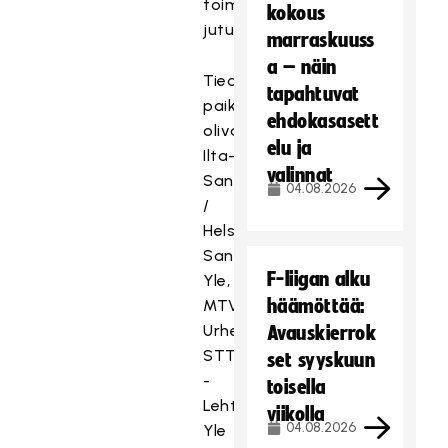
toimittajien
kokous
jututettavina.
marraskuuss
a – näin
Tiedotusvälineistä
tapahtuvat
paikalla
ehdokasasett
olivat
elu ja
Ilta-
valinnat
Sanomat
04.08.2026
/
Helsingin
Sanomat,
F-liigan alku
Yle,
T
häämöttää:
MTV
ä
Urheilu,
Avauskierrok
m
STT
set syyskuun
ä
-
toisella
s
Lehtikuva,
viikolla
i
04.08.2026
Yle
s