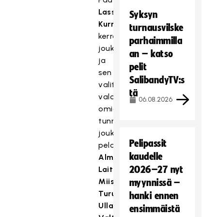
Lasse
Syksyn
Kurrosen
turnausvilske
kerrottua
parhaimmilla
joukkueesta
an – katso
ja
pelit
sen
SalibandyTV:s
valitsemisesta
tä
valottivat
06.08.2026
omia
tunnelmiaan
joukkueen
Pelipassit
pelaajista
kaudelle
Alma
2026–27 nyt
Laitila
,
Miisa
myynnissä –
Turunen
,
hanki ennen
Ulla
ensimmäistä