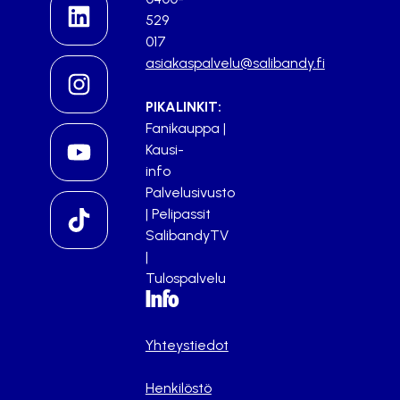
529
017
asiakaspalvelu@salibandy.fi
PIKALINKIT:
Fanikauppa
|
Kausi-
info
Palvelusivusto
|
Pelipassit
SalibandyTV
|
Tulospalvelu
Info
Yhteystiedot
Henkilöstö