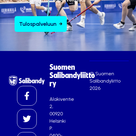
Tulospalveluun
Suomen
© Suomen
Salibandyliitto
Salibandyliitto
ry
2026
Alakiventie
2,
00920
Helsinki
P.
0400-