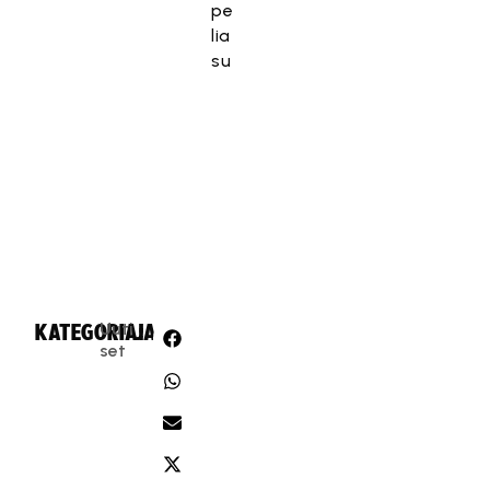
pe
lia
su
Uuti
KATEGORIA:
JAA:
set