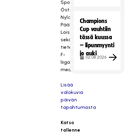
Sporten,
ä
Östra
l
Nyland,
t
Champions
Pääkallo.fi,
ö
Cup vauhtiin
LoistoCast
o
tässä kuussa
n
sekä
– lipunmyynti
e
tietenkin
jo auki
s
F-
02.08.2026
t
liigan
e
mediatiimi.
t
t
Lisää
y
valokuvia
,
päivän
k
tapahtumasta
o
s
k
Katso
a
tallenne