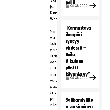
Valtola
peliä
06.08.2026
ja
Daniela
Westerlund
.
“Kannustava
Niin
ilmapiiri
valmentajan
syntyy
kuin
yhdessä –
pelaajienkin
Reilu
iltapäivää
Aikuinen -
venytti
pilotti
pitkälle
käynnistyy”
mieluisa
05.08.2026
velvollisuus
poseerata
kuvaajille
ja
Salibandyliito
olla
n varsinainen