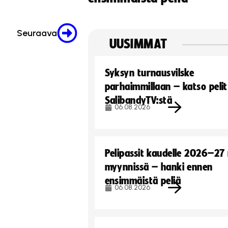
Seuraava
UUSIMMAT
Syksyn turnausvilske
parhaimmillaan – katso pelit
SalibandyTV:stä
06.08.2026
Pelipassit kaudelle 2026–27
myynnissä – hanki ennen
ensimmäistä peliä
06.08.2026