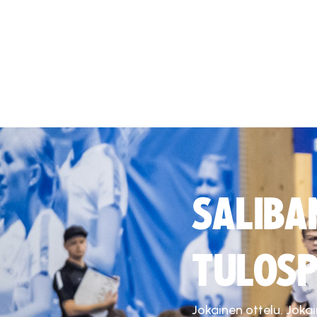
SALIBA
TULOSP
Jokainen ottelu. Joka