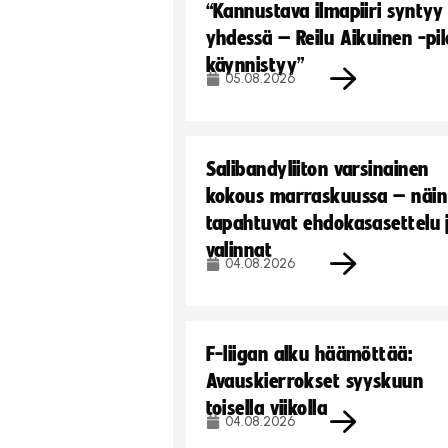
“Kannustava ilmapiiri syntyy
yhdessä – Reilu Aikuinen -pil
käynnistyy”
05.08.2026
Salibandyliiton varsinainen
kokous marraskuussa – näin
tapahtuvat ehdokasasettelu 
valinnat
04.08.2026
F-liigan alku häämöttää:
Avauskierrokset syyskuun
toisella viikolla
04.08.2026