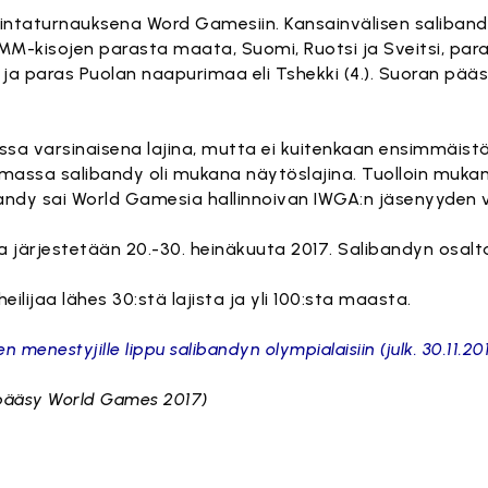
intaturnauksena Word Gamesiin. Kansainvälisen salibandy
MM-kisojen parasta maata, Suomi, Ruotsi ja Sveitsi, par
.) ja paras Puolan naapurimaa eli Tshekki (4.). Suoran pää
a varsinaisena lajina, mutta ei kuitenkaan ensimmäist
assa salibandy oli mukana näytöslajina. Tuolloin muka
libandy sai World Gamesia hallinnoivan IWGA:n jäsenyyden
ärjestetään 20.-30. heinäkuuta 2017. Salibandyn osalt
lijaa lähes 30:stä lajista ja yli 100:sta maasta.
 menestyjille lippu salibandyn olympialaisiin (julk. 30.11.20
(pääsy World Games 2017)