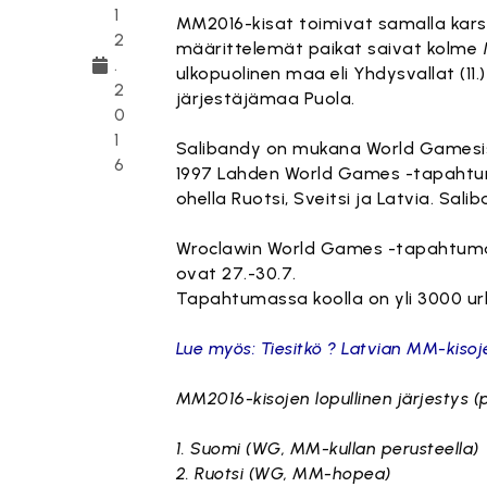
1
MM2016-kisat toimivat samalla kars
2
määrittelemät paikat saivat kolme 
.
ulkopuolinen maa eli Yhdysvallat (11
2
järjestäjämaa Puola.
0
1
Salibandy on mukana World Gamesiss
6
1997 Lahden World Games -tapahtum
ohella Ruotsi, Sveitsi ja Latvia. Sa
Wroclawin World Games -tapahtuma j
ovat 27.-30.7.
Tapahtumassa koolla on yli 3000 urhei
Lue myös: Tiesitkö ? Latvian MM-kisojen
MM2016-kisojen lopullinen järjestys 
1. Suomi (WG, MM-kullan perusteella)
2. Ruotsi (WG, MM-hopea)