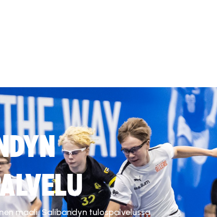
NDYN
ALVELU
inen maali. Salibandyn tulospalvelussa.