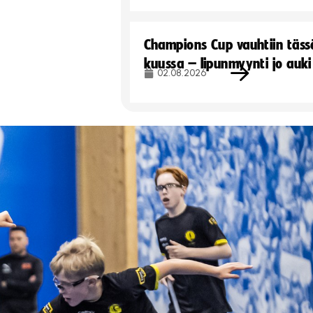
Champions Cup vauhtiin täss
kuussa – lipunmyynti jo auki
02.08.2026