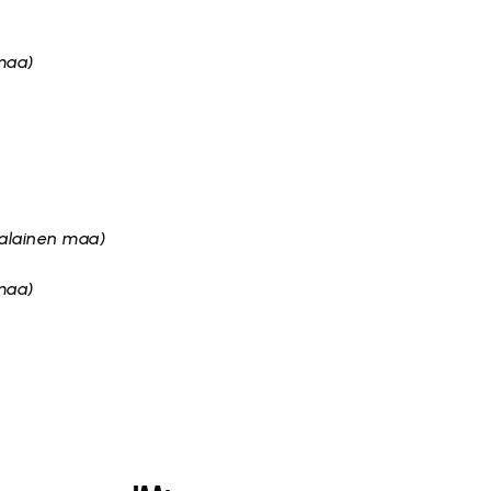
maa)
palainen maa)
maa)