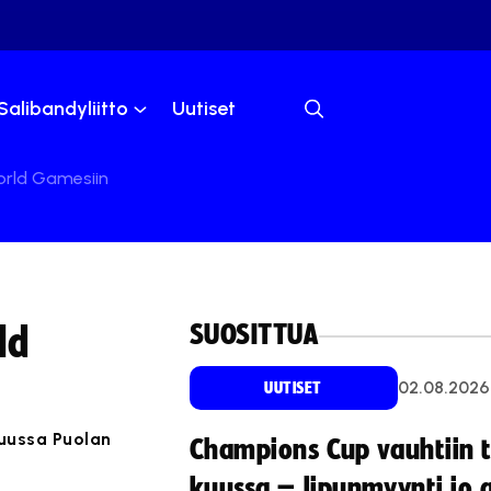
Salibandyliitto
Uutiset
orld Gamesiin
SUOSITTUA
ld
02.08.2026
UUTISET
uussa Puolan
Champions Cup vauhtiin 
kuussa – lipunmyynti jo 