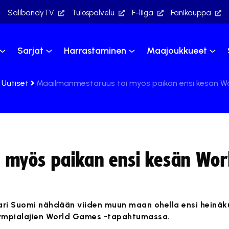
SalibandyTV
Tulospalvelu
F-liiga
Fanikauppa
Sarjat
Harrastaminen
Maajoukkueet
Uutiset
Maailmanmestaruus toi myös paikan ensi kesän W
 myös paikan ensi kesän Wor
ri Suomi nähdään viiden muun maan ohella ensi heinäk
lympialajien World Games -tapahtumassa.