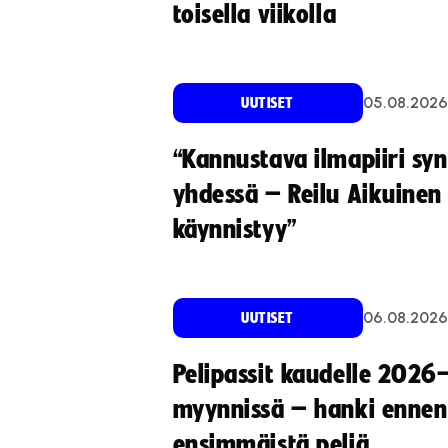
toisella viikolla
05.08.2026
UUTISET
“Kannustava ilmapiiri sy
yhdessä – Reilu Aikuinen 
käynnistyy”
06.08.2026
UUTISET
Pelipassit kaudelle 2026
myynnissä – hanki ennen
ensimmäistä peliä