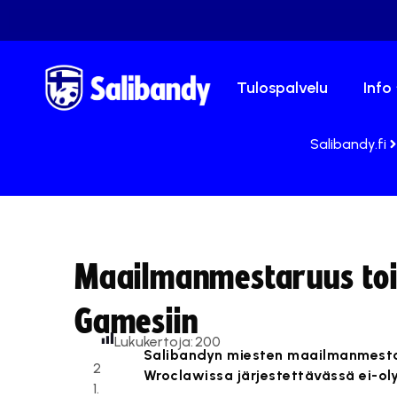
Tulospalvelu
Info
Salibandy.fi
Maailmanmestaruus toi
Gamesiin
Lukukertoja:
200
Salibandyn miesten maailmanmesta
2
Wroclawissa järjestettävässä ei-o
1.