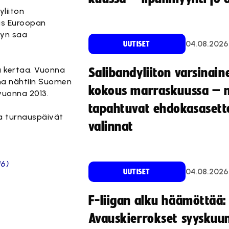
liiton
as Euroopan
syn saa
04.08.2026
UUTISET
ä kertaa. Vuonna
Salibandyliiton varsinain
na nähtiin Suomen
kokous marraskuussa – 
 vuonna 2013.
tapahtuvat ehdokasasette
a turnauspäivät
valinnat
16)
04.08.2026
UUTISET
F-liigan alku häämöttää:
Avauskierrokset syyskuu