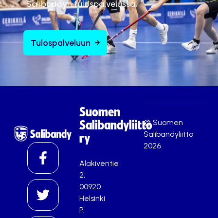
Salibandyn tulospalvelussa.
Tulospalveluun
Suomen
© Suomen
Salibandyliitto
Salibandyliitto
ry
2026
Alakiventie
2,
00920
Helsinki
P.