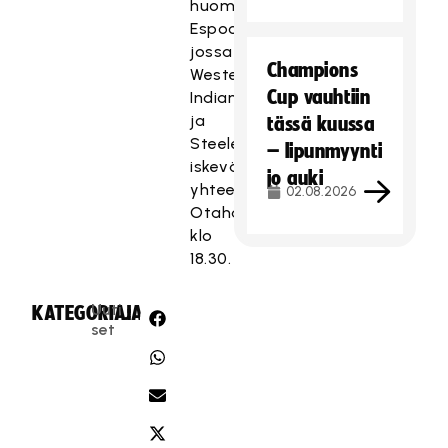
huomenna
Espooseen,
jossa
Champions
Westend
Cup vauhtiin
Indians
ja
tässä kuussa
Steelers
– lipunmyynti
iskevät
jo auki
yhteen
02.08.2026
Otahallissa
klo
18.30.
Uuti
KATEGORIA:
JAA:
set