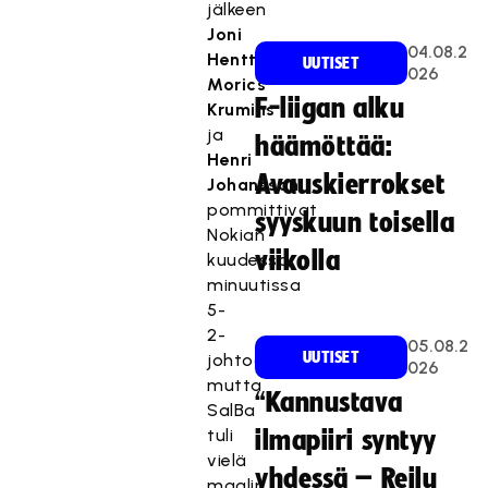
jälkeen
Joni
04.08.2
Henttonen
,
UUTISET
026
Morics
F-liigan alku
Krumins
ja
häämöttää:
Henri
Avauskierrokset
Johansson
pommittivat
syyskuun toisella
Nokian
viikolla
kuudessa
minuutissa
5-
2-
05.08.2
UUTISET
johtoon,
026
mutta
“Kannustava
SalBa
tuli
ilmapiiri syntyy
vielä
yhdessä – Reilu
maalin