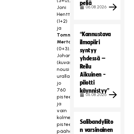
(3+0),
peliä
Joni
06.08.2026
Henttonen
(1+2)
ja
“Kannustava
Tommi
Merto
ilmapiiri
(0+3).
syntyy
Johansson
yhdessä –
(
kuvassa
)
Reilu
nousi
Aikuinen -
urallaan
pilotti
jo
760
käynnistyy”
05.08.2026
pisteeseen
ja
vain
kolmen
Salibandyliito
pisteen
n varsinainen
päähän