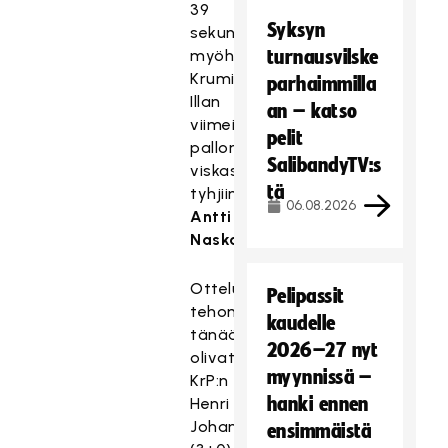
39
Syksyn
sekuntia
myöhemmin
turnausvilske
Krumins.
parhaimmilla
Illan
an – katso
viimeisen
pelit
pallon
SalibandyTV:s
viskasi
tä
tyhjiin
06.08.2026
Antti
Naskali
.
Ottelun
Pelipassit
tehomiehiä
kaudelle
tänään
2026–27 nyt
olivat
myynnissä –
KrP:n
hanki ennen
Henri
Johansson
ensimmäistä