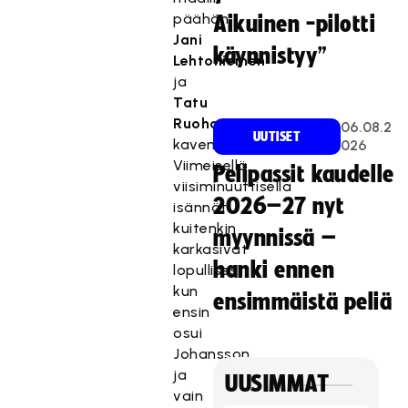
päähän
Aikuinen -pilotti
Jani
käynnistyy”
Lehtoniemen
ja
Tatu
Ruohosen
06.08.2
UUTISET
kavennuksilla.
026
Viimeisellä
Pelipassit kaudelle
viisiminuuttisella
2026–27 nyt
isännät
kuitenkin
myynnissä –
karkasivat
hanki ennen
lopullisesti
kun
ensimmäistä peliä
ensin
osui
Johansson
ja
UUSIMMAT
vain