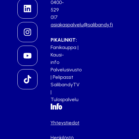
0400-
529
017
asiakaspalvelu@salibandy.fi
PIKALINKIT:
Fanikauppa
|
Kausi-
info
Palvelusivusto
|
Pelipassit
SalibandyTV
|
Tulospalvelu
Info
Yhteystiedot
Henkilöstö