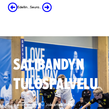
Edellinen
Seuraava
SALIBANDYN
TULOSPALVELU
Jokainen ottelu. Jokainen maali.