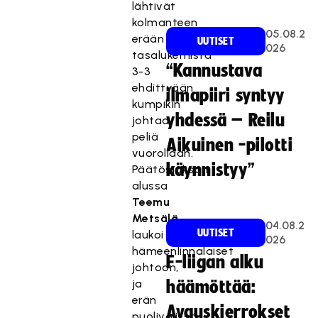
lähtivät
kolmanteen
05.08.2
erään
UUTISET
026
tasalukemista
“Kannustava
3-3
ehdittyään
ilmapiiri syntyy
kumpikin
yhdessä – Reilu
johtaa
peliä
Aikuinen -pilotti
vuorollaan.
käynnistyy”
Päätösjakson
alussa
Teemu
Metsälä
04.08.2
UUTISET
laukoi
026
hämeenlinnalaiset
F-liigan alku
johtoon,
ja
häämöttää:
erän
Avauskierrokset
puolivälissä