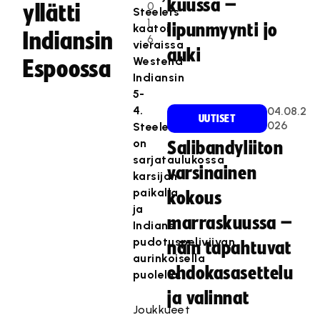
kuussa –
0
yllätti
Steelers
1
lipunmyynti jo
kaatoi
Indiansin
6
vieraissa
auki
Westend
Espoossa
Indiansin
5-
4.
04.08.2
UUTISET
026
Steelers
on
Salibandyliiton
sarjataulukossa
varsinainen
karsijan
paikalla
kokous
ja
marraskuussa –
Indians
pudotuspeliviivan
näin tapahtuvat
aurinkoisella
ehdokasasettelu
puolella.
ja valinnat
Joukkueet