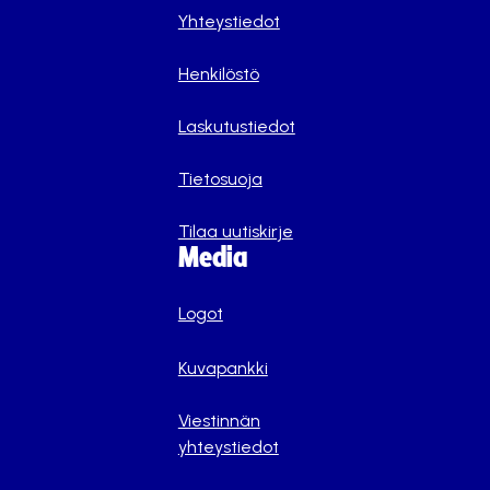
Yhteystiedot
Henkilöstö
Laskutustiedot
Tietosuoja
Tilaa uutiskirje
Media
Logot
Kuvapankki
Viestinnän
yhteystiedot