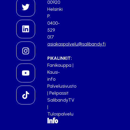
00920
Helsinki
P.
0400-
529
017
asiakaspalvelu@salibandy.fi
PIKALINKIT:
Fanikauppa
|
Kausi-
info
Palvelusivusto
|
Pelipassit
SalibandyTV
|
Tulospalvelu
Info