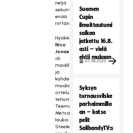
neljä
Suomen
sekuntia
enää
Cupin
riittäneet.
ilmoittautumi
saikaa
Hyökkääjä
jatkettu 16.8.
Nico
asti – vielä
Jonaeson
ehtii mukaan
oli
07.08.2026
maalillaan
ja
kahdella
maalisyötöllään
Syksyn
ottelun
turnausvilske
tehomies.
parhaimmilla
Teemu
an – katso
Metsälä
pelit
laukoi
Steelersin
SalibandyTV:s