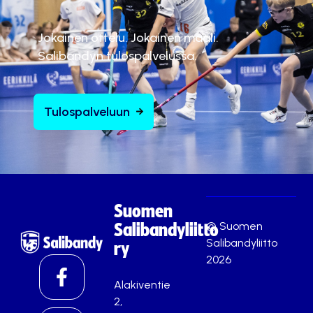
Jokainen ottelu. Jokainen maali.
Salibandyn tulospalvelussa.
Tulospalveluun
Suomen
© Suomen
Salibandyliitto
Salibandyliitto
ry
2026
Alakiventie
2,