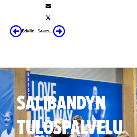
Edellinen
Seuraava
SALIBANDYN
TULOSPALVELU