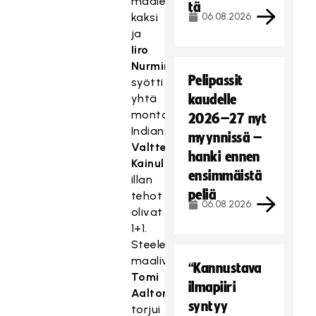
maaleista
tä
kaksi
06.08.2026
ja
Iiro
Nurminen
Pelipassit
syötti
yhtä
kaudelle
monta.
2026–27 nyt
Indiansin
myynnissä –
Valtteri
hanki ennen
Kainulaisen
ensimmäistä
illan
peliä
tehot
06.08.2026
olivat
1+1.
Steelersin
maalivahti
“Kannustava
Tomi
ilmapiiri
Aaltonen
syntyy
torjui