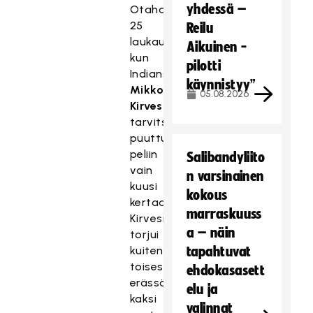
yhdessä –
Otahallissa
25
Reilu
laukausta
Aikuinen -
kun
pilotti
Indiansin
käynnistyy”
Mikko
05.08.2026
Kirvesniemen
tarvitsi
puuttua
peliin
Salibandyliito
vain
n varsinainen
kuusi
kokous
kertaa.
marraskuuss
Kirvesniemi
a – näin
torjui
kuitenkin
tapahtuvat
toisessa
ehdokasasett
erässä
elu ja
kaksi
valinnat