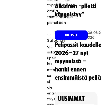
tapahtumassa
Aikuinen -pilotti
omilla
käynnistyy”
toiminnallisilla
pisteillään.
06.08.2
–
UUTISET
026
Salibandy
Pelipassit kaudelle
on
siitä
2026–27 nyt
upea
myynnissä –
laji,
hanki ennen
että
se
ensimmäistä peliä
ei
ole
enää
UUSIMMAT
täysin
sisäolosuhteisiin