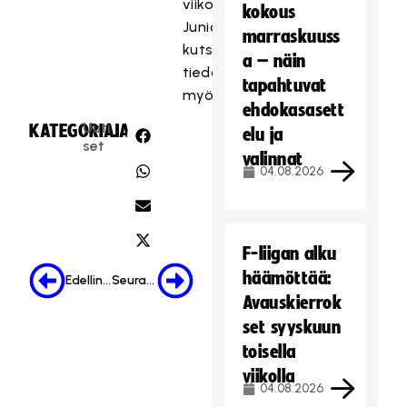
viikolla.
kokous
Juniorien
marraskuuss
kutsuturnauksesta
a – näin
tiedotetaan
tapahtuvat
myöhemmin.
ehdokasasett
Uuti
KATEGORIA:
JAA:
elu ja
set
valinnat
04.08.2026
F-liigan alku
häämöttää:
Edellinen
Seuraava
Avauskierrok
set syyskuun
toisella
viikolla
04.08.2026