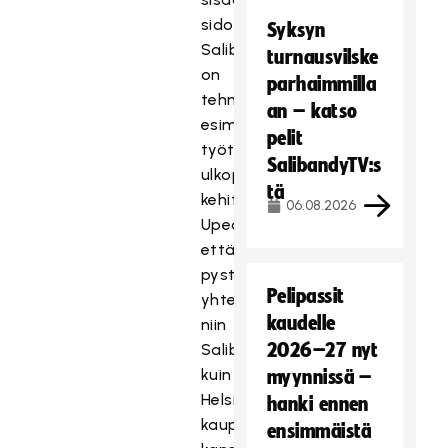
sidottu.
Syksyn
Salibandyliitto
turnausvilske
on
parhaimmilla
tehnyt
an – katso
esimerkillistä
pelit
työtä
SalibandyTV:s
ulkopeliolosuhteiden
tä
kehittämisessä.
06.08.2026
Upeaa
että
pystymme
Pelipassit
yhteistyössä
kaudelle
niin
2026–27 nyt
Salibandyliiton
kuin
myynnissä –
Helsingin
hanki ennen
kaupunginkin
ensimmäistä