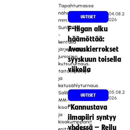
Tapahtumassa
nähdään
04.08.2
UUTISET
026
mm.
SunSäbä
F-liigan alku
-
häämöttää:
kentällä
Avauskierrokset
järjestettävä
juniorien
syyskuun toisella
kutsuturnaus,
viikolla
taitokilpailuja
ja
katusählyturnaus.
05.08.2
Salibandyn
UUTISET
026
MM-
“Kannustava
kisat
ja
ilmapiiri syntyy
kisakumppanit
yhdessä – Reilu
esittäytyvät