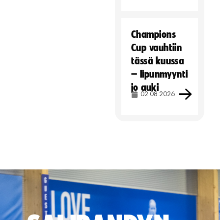
Champions
Cup vauhtiin
tässä kuussa
– lipunmyynti
jo auki
02.08.2026