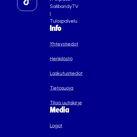
SalibandyTV
|
Tulospalvelu
Info
Yhteystiedot
Henkilöstö
Laskutustiedot
Tietosuoja
Tilaa uutiskirje
Media
Logot