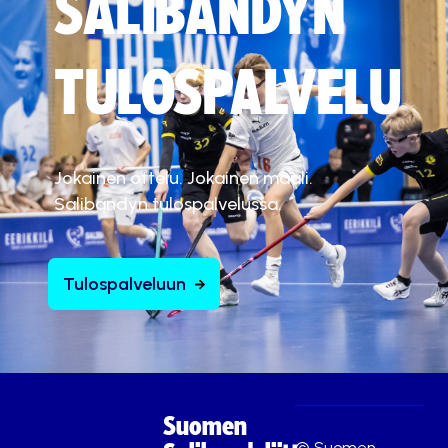
SALIBANDYN
TULOSPALVELU
Jokainen ottelu. Jokainen maali.
Salibandyn tulospalvelussa.
Tulospalveluun
Suomen
© Suomen