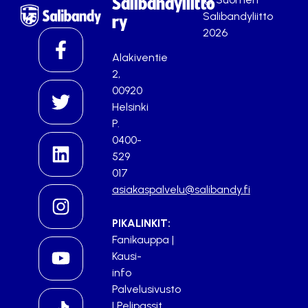
Salibandyliitto
Salibandyliitto
ry
2026
Alakiventie
2,
00920
Helsinki
P.
0400-
529
017
asiakaspalvelu@salibandy.fi
PIKALINKIT:
Fanikauppa
|
Kausi-
info
Palvelusivusto
|
Pelipassit