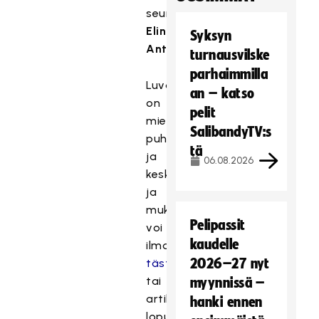
seurakehittäjä
Elina
Syksyn
Anttonen
.
turnausvilske
parhaimmilla
Luvassa
an – katso
on
pelit
mielenkiintoisia
SalibandyTV:s
puheenvuoroja
tä
ja
06.08.2026
keskustelua,
ja
mukaan
Pelipassit
voi
kaudelle
ilmoittautua
2026–27 nyt
tästä
tai
myynnissä –
artikkelin
hanki ennen
lopusta.