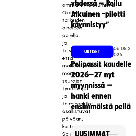
yhdessä – Reilu
ammattimaistumista.
Olemme
Aikuinen -pilotti
tärkeiden
käynnistyy”
aiheiden
äärellä,
ja
06.08.2
toivomme,
UUTISET
026
että
Pelipassit kaudelle
mahdollisimman
monet
2026–27 nyt
seurojen
myynnissä –
työntekijät
hanki ennen
ja
toimihenkilöt
ensimmäistä peliä
osallistuvat
päivään,
kertoo
UUSIMMAT
Salibandyliiton