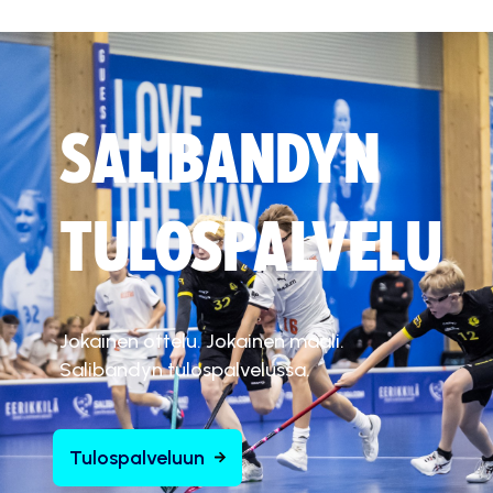
SALIBANDYN
TULOSPALVELU
Jokainen ottelu. Jokainen maali.
Salibandyn tulospalvelussa.
Tulospalveluun