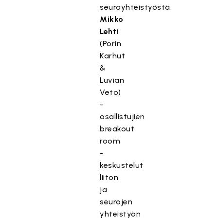
seurayhteistyöstä:
Mikko
Lehti
(Porin
Karhut
&
Luvian
Veto)
-
osallistujien
breakout
room
-
keskustelut
liiton
ja
seurojen
yhteistyön