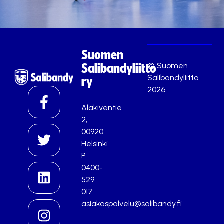
Suomen
© Suomen
Salibandyliitto
Salibandyliitto
ry
2026
Alakiventie
2,
00920
Helsinki
P.
0400-
529
017
asiakaspalvelu@salibandy.fi