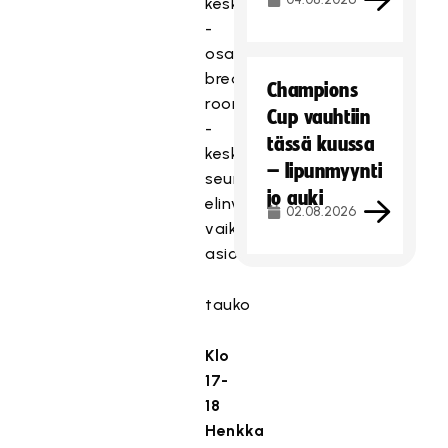
keskustelevat.
-
osallistujien
breakout
Champions
room
Cup vauhtiin
-
tässä kuussa
keskustelut
– lipunmyynti
seurojen
jo auki
elinvoimaan
02.08.2026
vaikuttavista
asioista
tauko
Klo
17-
18
Henkka