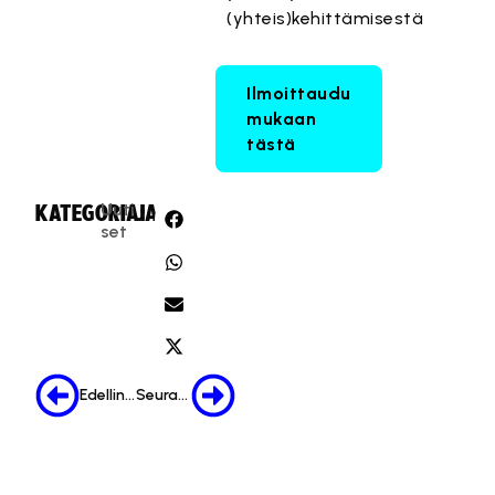
(yhteis)kehittämisestä
Ilmoittaudu
mukaan
tästä
Uuti
KATEGORIA:
JAA:
set
Edellinen
Seuraava