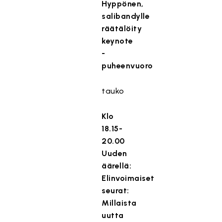
Hyppönen,
salibandylle
räätälöity
keynote
-
puheenvuoro
tauko
Klo
18.15-
20.00
Uuden
äärellä:
Elinvoimaiset
seurat:
Millaista
uutta