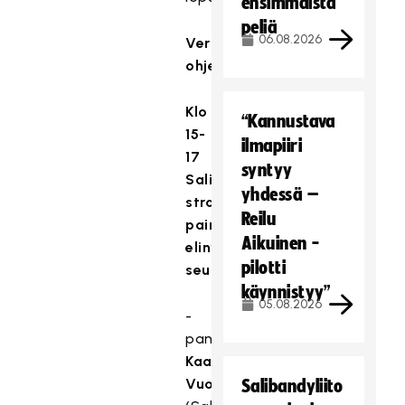
ensimmäistä
peliä
06.08.2026
Verkostopäivän
ohjelma:
Klo
“Kannustava
15-
ilmapiiri
17
syntyy
Salibandyn
yhdessä –
strateginen
Reilu
painopiste:
Aikuinen -
elinvoimaiset
pilotti
seurat
käynnistyy”
05.08.2026
-
paneelikeskustelu:
Kaarina
Vuori
Salibandyliito