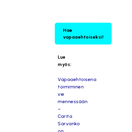
Hae
vapaaehtoiseksi!
Lue
myös:
Vapaaehtoisena
toimiminen
vie
mennessään
–
Carita
Sarvanko
on