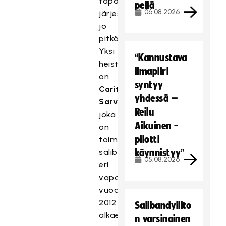
tapahtumien
peliä
06.08.2026
järjestelyissä
jo
pitkään.
Yksi
“Kannustava
heistä
ilmapiiri
on
syntyy
Carita
yhdessä –
Sarvanko
,
Reilu
joka
Aikuinen -
on
pilotti
toiminut
salibandyn
käynnistyy”
05.08.2026
eri
vapaaehtoistehtävissä
vuodesta
2012
Salibandyliito
alkaen.
n varsinainen