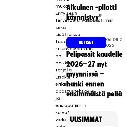
mukaan!
Aikuinen -pilotti
Erityisesti
käynnistyy”
tervetusturvallisuustiimiin
sekä
sisätiloissa
06.08.2
tapahtuvaan
UUTISET
026
kulunvalvontaan
Pelipassit kaudelle
on
paikkoja
2026–27 nyt
tarjolla.
myynnissä –
Lisäksi
hanki ennen
erilaisiin
opastustehtäviin
ensimmäistä peliä
ja
ensiaputiimiin
kaivataan
UUSIMMAT
vielä
vahvistuksia,