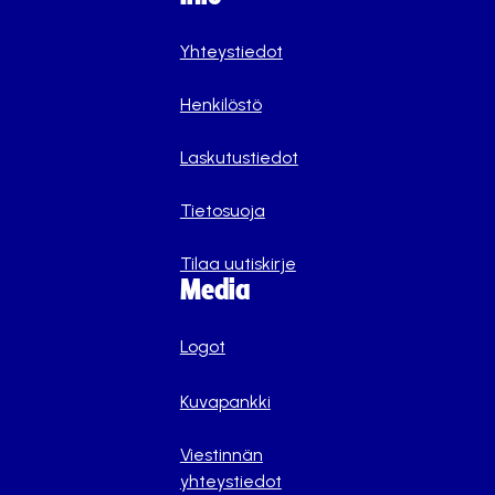
Yhteystiedot
Henkilöstö
Laskutustiedot
Tietosuoja
Tilaa uutiskirje
Media
Logot
Kuvapankki
Viestinnän
yhteystiedot