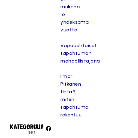
mukana
jo
yhdeksättä
vuotta
Vapaaehtoiset
tapahtuman
mahdollistajana
-
Ilmari
Pitkänen
tietää,
miten
tapahtuma
rakentuu
Uuti
KATEGORIA:
JAA:
set