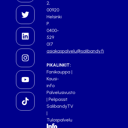
2,
00920
Helsinki
P.
0400-
529
017
asiakaspalvelu@salibandy.fi
PIKALINKIT:
Fanikauppa
|
Kausi-
info
Palvelusivusto
|
Pelipassit
SalibandyTV
|
Tulospalvelu
Info