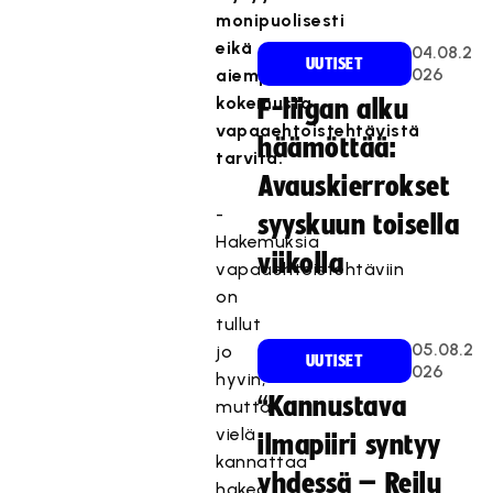
monipuolisesti
eikä
04.08.2
UUTISET
026
aiempaa
kokemusta
F-liigan alku
vapaaehtoistehtävistä
häämöttää:
tarvita.
Avauskierrokset
-
syyskuun toisella
Hakemuksia
viikolla
vapaaehtoistehtäviin
on
tullut
05.08.2
jo
UUTISET
026
hyvin,
“Kannustava
mutta
vielä
ilmapiiri syntyy
kannattaa
yhdessä – Reilu
hakea