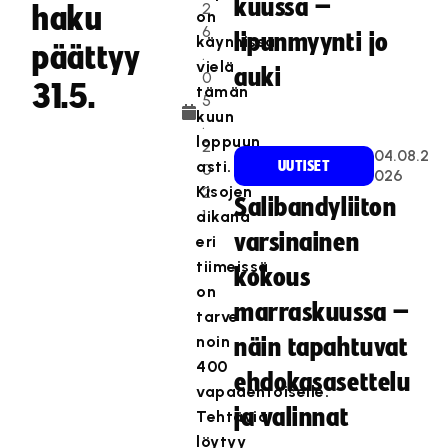
kuussa –
2
haku
on
6
lipunmyynti jo
käynnissä
päättyy
.
vielä
auki
0
31.5.
tämän
5
kuun
.
loppuun
2
04.08.2
asti.
UUTISET
0
026
Kisojen
2
Salibandyliiton
1
aikana
varsinainen
eri
tiimeissä
kokous
on
marraskuussa –
tarve
noin
näin tapahtuvat
400
ehdokasasettelu
vapaaehtoiselle.
ja valinnat
Tehtäviä
löytyy