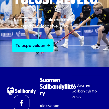
Jokainen ottelu. Jokainen maali.
Salibandyn tulospalvelussa.
Tulospalveluun
Suomen
© Suomen
Salibandyliitto
Salibandyliitto
ry
2026
Alakiventie