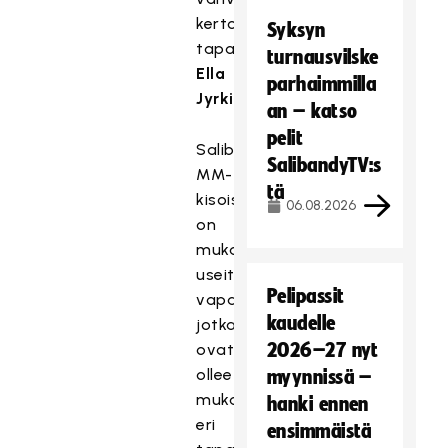
kertoo
Syksyn
tapahtumakoordinaattori
turnausvilske
Ella
parhaimmilla
Jyrkinen.
an – katso
pelit
Salibandyn
SalibandyTV:s
MM-
tä
kisoissa
06.08.2026
on
mukana
useita
Pelipassit
vapaaehtoisia,
kaudelle
jotka
2026–27 nyt
ovat
olleet
myynnissä –
mukana
hanki ennen
eri
ensimmäistä