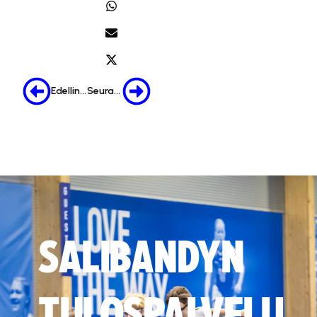
Edellinen
Seuraava
SALIBANDYN
TULOSPALVELU