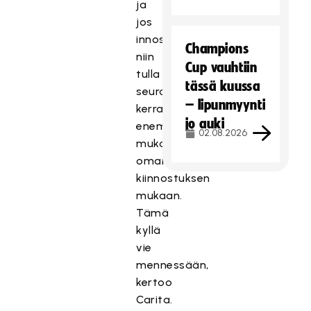
ja
jos
innostuu
Champions
niin
Cup vauhtiin
tulla
tässä kuussa
seuraavalla
– lipunmyynti
kerralla
jo auki
enemmän
02.08.2026
mukaan
oman
kiinnostuksen
mukaan.
Tämä
kyllä
vie
mennessään,
kertoo
Carita.