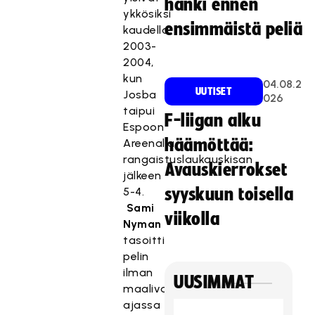
hanki ennen
ykkösiksi
ensimmäistä peliä
kaudella
2003-
2004,
kun
04.08.2
UUTISET
Josba
026
taipui
F-liigan alku
Espoon
häämöttää:
Areenalla
rangaistuslaukauskisan
Avauskierrokset
jälkeen
5-4.
syyskuun toisella
Sami
viikolla
Nyman
tasoitti
pelin
ilman
UUSIMMAT
maalivahtia
ajassa