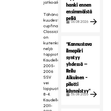
jatkoaikamaalilla.
hanki ennen
ensimmäistä
Tähänastisista
peliä
kuudesta
06.08.2026
cupfinaalistaan
Classicilla
on
kuitenkin
“Kannustava
neljä
ilmapiiri
tappiota.
syntyy
Kaudella
yhdessä –
2005-
Reilu
2006
SSV
Aikuinen -
vei
pilotti
loppuottelun
käynnistyy”
8-4.
05.08.2026
Kaudella
2011-