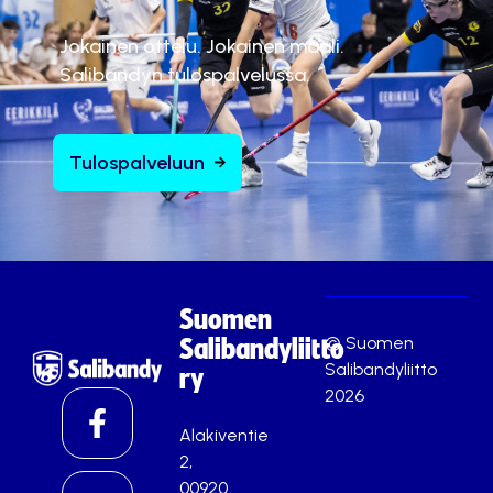
Jokainen ottelu. Jokainen maali.
Salibandyn tulospalvelussa.
Tulospalveluun
Suomen
© Suomen
Salibandyliitto
Salibandyliitto
ry
2026
Alakiventie
2,
00920