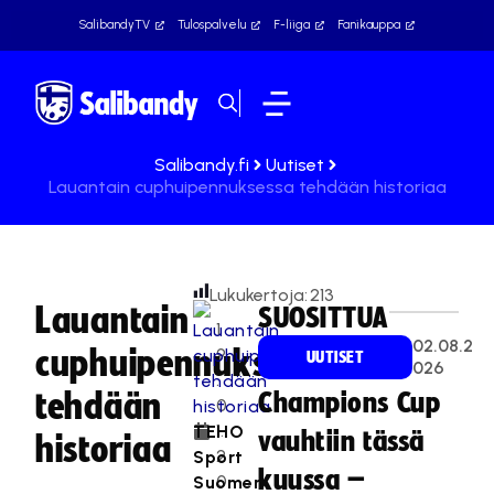
SalibandyTV
Tulospalvelu
F-liiga
Fanikauppa
Salibandy.fi
Uutiset
Lauantain cuphuipennuksessa tehdään historiaa
Lukukertoja:
213
Lauantain
SUOSITTUA
1
02.08.2
cuphuipennuksessa
9
UUTISET
026
.
tehdään
Champions Cup
0
1.
TEHO
vauhtiin tässä
historiaa
2
Sport
kuussa –
0
Suomen