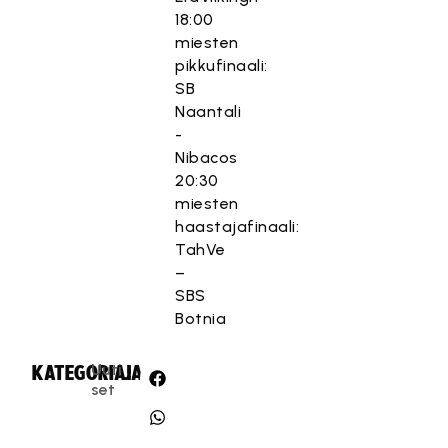
18:00
miesten
pikkufinaali:
SB
Naantali
-
Nibacos
20:30
miesten
haastajafinaali:
TahVe
–
SBS
Botnia
Uuti
KATEGORIA:
JAA:
set