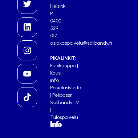
Helsinki
P.
0400-
529
017
asiakaspalvelu@salibandy.fi
PIKALINKIT:
Fanikauppa
|
Kausi-
info
Palvelusivusto
|
Pelipassit
SalibandyTV
|
Tulospalvelu
Info