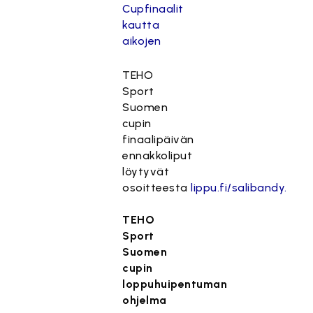
Cupfinaalit
kautta
aikojen
TEHO
Sport
Suomen
cupin
finaalipäivän
ennakkoliput
löytyvät
osoitteesta
lippu.fi/salibandy.
TEHO
Sport
Suomen
cupin
loppuhuipentuman
ohjelma