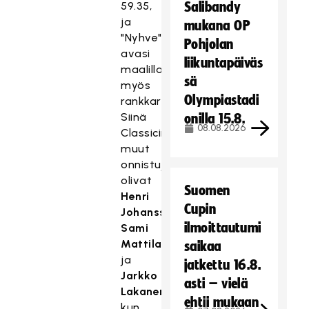
59.35,
Salibandy
ja
mukana OP
"Nyhve"
Pohjolan
avasi
liikuntapäiväs
maalillaan
sä
myös
Olympiastadi
rankkarikisan.
Siinä
onilla 15.8.
08.08.2026
Classicin
muut
onnistujat
olivat
Suomen
Henri
Cupin
Johansson
,
ilmoittautumi
Sami
Mattila
saikaa
ja
jatkettu 16.8.
Jarkko
asti – vielä
Lakanen
,
ehtii mukaan
kun