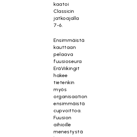
kaatoi
Classicin
jatkoajalla
7-6.
Ensimmäistä
kauttaan
pelaava
fuusioseura
EräViikingit
hakee
tietenkin
myös
organisaation
ensimmäistä
cupvoittoa.
Fuusion
aihioille
menestystä