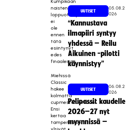
Kumpikaan
naisten
05.08.2
UUTISET
026
loppuottelijoista
ei
“Kannustava
ole
ilmapiiri syntyy
ennen
tätä
yhdessä – Reilu
esiintynyt
Aikuinen -pilotti
edes
finaaleissa.
käynnistyy”
Miehissä
Classic
06.08.2
hakee
UUTISET
026
kolmatta
Pelipassit kaudelle
cupmestaruuttaan.
Ensi
2026–27 nyt
kertaa
myynnissä –
tamperelaiset
ylsivät