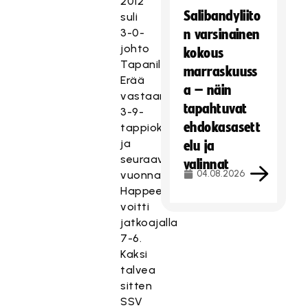
2012
Salibandyliito
suli
3-0-
n varsinainen
johto
kokous
Tapanilan
marraskuuss
Erää
a – näin
vastaan
tapahtuvat
3-9-
ehdokasasett
tappioksi
ja
elu ja
seuraavana
valinnat
04.08.2026
vuonna
Happee
voitti
jatkoajalla
7-6.
Kaksi
talvea
sitten
SSV