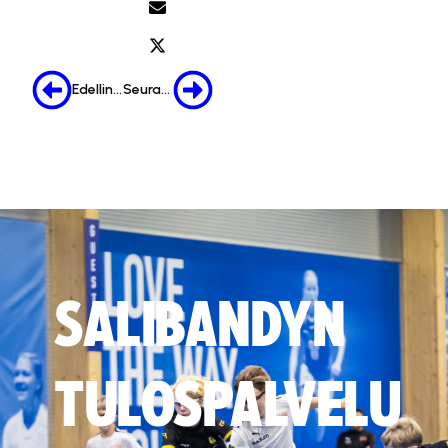
Edellinen
Seuraava
SALIBANDYN
TULOSPALVELU