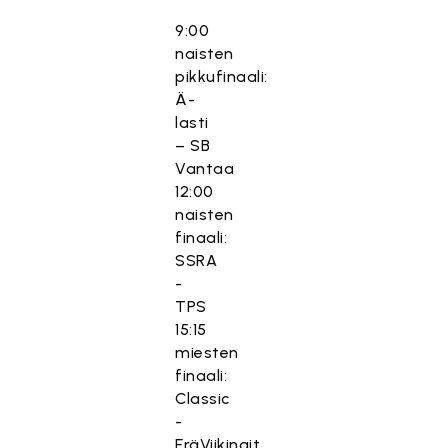
9:00
naisten
pikkufinaali:
Ä-
lasti
– SB
Vantaa
12:00
naisten
finaali:
SSRA
-
TPS
15:15
miesten
finaali:
Classic
-
EräViikingit