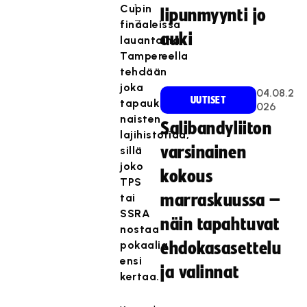
1
Cupin
lipunmyynti jo
7
finaaleissa
auki
lauantaina
Tampereella
tehdään
joka
04.08.2
UUTISET
tapauksessa
026
naisten
Salibandyliiton
lajihistoriaa,
varsinainen
sillä
joko
kokous
TPS
tai
marraskuussa –
SSRA
näin tapahtuvat
nostaa
pokaalia
ehdokasasettelu
ensi
ja valinnat
kertaa.