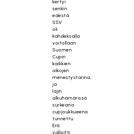
kertyi
senkin
edestä.
SSV
oli
kahdeksalla
voitollaan
Suomen
Cupin
kaikkien
aikojen
menestystarina,
ja
lajin
alkuhämärissä
surkeana
cupjoukkueena
tunnettu
Erä
valloitti