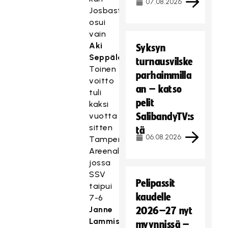
07.08.2026
Josbasta
osui
vain
Aki
Syksyn
Seppälä
.
turnausvilske
Toinen
parhaimmilla
voitto
an – katso
tuli
pelit
kaksi
vuotta
SalibandyTV:s
sitten
tä
06.08.2026
Tampere
Areenalla,
jossa
SSV
Pelipassit
taipui
kaudelle
7-6
Janne
2026–27 nyt
Lammisen
myynnissä –