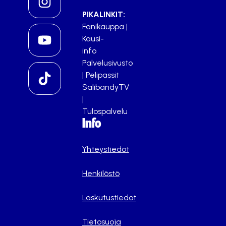
PIKALINKIT:
Fanikauppa
|
Kausi-
info
Palvelusivusto
|
Pelipassit
SalibandyTV
|
Tulospalvelu
Info
Yhteystiedot
Henkilöstö
Laskutustiedot
Tietosuoja