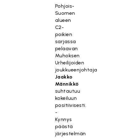
Pohjois-
Suomen
alueen
C2-
poikien
sarjassa
pelaavan
Muhoksen
Urheilijoiden
joukkueenjohtaja
Jaakko
Männikkö
suhtautuu
kokeiluun
positiivisesti.
-
Kynnys
päästä
järjestelmän