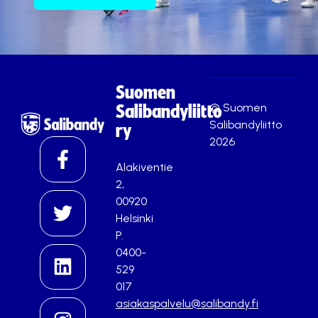
Suomen
© Suomen
Salibandyliitto
Salibandyliitto
ry
2026
Alakiventie
2,
00920
Helsinki
P.
0400-
529
017
asiakaspalvelu@salibandy.fi