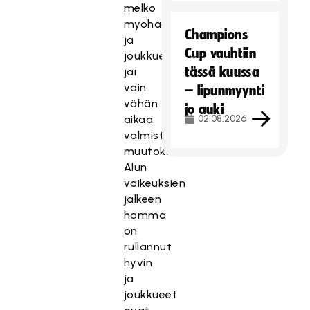
melko
myöhään
Champions
ja
Cup vauhtiin
joukkueilla
tässä kuussa
jäi
vain
– lipunmyynti
vähän
jo auki
aikaa
02.08.2026
valmistautua
muutokseen.
Alun
vaikeuksien
jälkeen
homma
on
rullannut
hyvin
ja
joukkueet