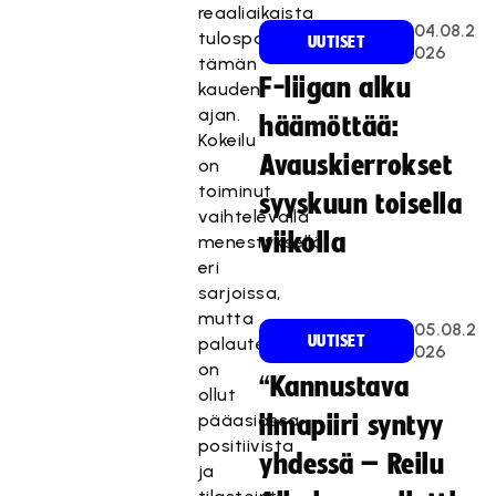
reaaliaikaista
04.08.2
tulospalvelua
UUTISET
026
tämän
F-liigan alku
kauden
ajan.
häämöttää:
Kokeilu
Avauskierrokset
on
toiminut
syyskuun toisella
vaihtelevalla
viikolla
menestyksellä
eri
sarjoissa,
mutta
05.08.2
UUTISET
palaute
026
on
“Kannustava
ollut
pääasiassa
ilmapiiri syntyy
positiivista
yhdessä – Reilu
ja