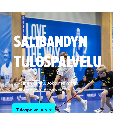
SALIBANDYN
TULOSPALVELU
Jokainen ottelu. Jokainen maali.
Salibandyn tulospalvelussa.
Tulospalveluun