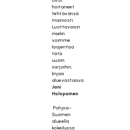
ovat
hoitaneet
tehtävänsä
mainiosti.
Luottavaisin
mielin
voimme
laajentaa
tätä
uusiin
sarjoihin,
linjaa
aluevastaava
Jani
Holopainen
.
Pohjois-
Suomen
alueella
kokeilussa