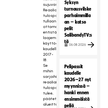
Syksyn
sujuvasti.
turnausvilske
Reaaliaikainen
parhaimmilla
tulospalvelu
tullaan
an – katso
ottamaan
pelit
entistä
SalibandyTV:s
laajemmin
tä
käyttöön
06.08.2026
kaudella
2017-
18.
Se
Pelipassit
mihin
kaudelle
sarjoihin
2026–27 nyt
reaaliaikainen
myynnissä –
tulospalvelu
hanki ennen
tulee,
päätetään
ensimmäistä
alueittain
peliä