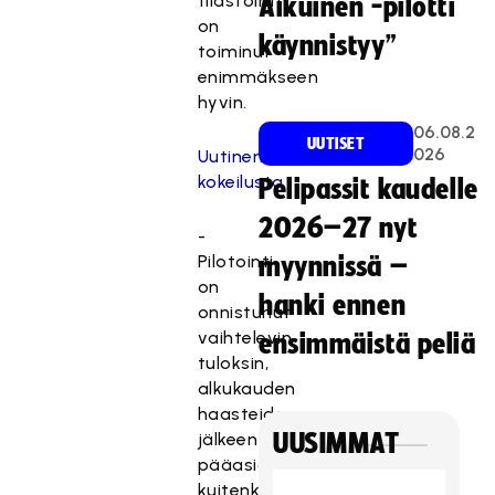
tilastointi
Aikuinen -pilotti
on
käynnistyy”
toiminut
enimmäkseen
hyvin.
06.08.2
UUTISET
026
Uutinen
kokeilusta
Pelipassit kaudelle
2026–27 nyt
-
Pilotointi
myynnissä –
on
hanki ennen
onnistunut
vaihtelevin
ensimmäistä peliä
tuloksin,
alkukauden
haasteiden
jälkeen
UUSIMMAT
pääasiassa
kuitenkin