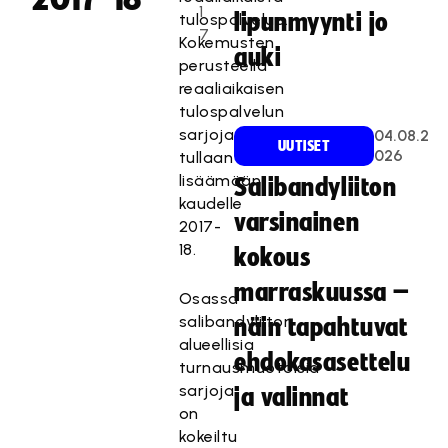
1
lipunmyynti jo
tulospalvelua.
7
Kokemusten
auki
perusteella
reaaliaikaisen
tulospalvelun
sarjoja
04.08.2
UUTISET
026
tullaan
lisäämään
Salibandyliiton
kaudelle
varsinainen
2017-
18.
kokous
marraskuussa –
Osassa
salibandyliiton
näin tapahtuvat
alueellisia
ehdokasasettelu
turnausmuotoisia
sarjoja
ja valinnat
on
kokeiltu