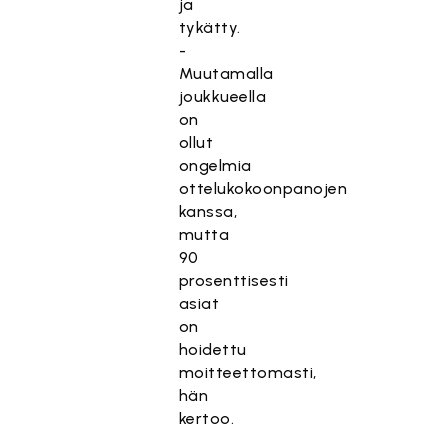
ja
tykätty.
-
Muutamalla
joukkueella
on
ollut
ongelmia
ottelukokoonpanojen
kanssa,
mutta
90
prosenttisesti
asiat
on
hoidettu
moitteettomasti,
hän
kertoo.