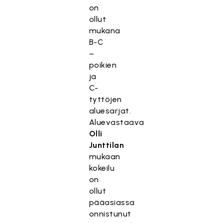
on
ollut
mukana
B-C
–
poikien
ja
C-
tyttöjen
aluesarjat.
Aluevastaava
Olli
Junttilan
mukaan
kokeilu
on
ollut
pääasiassa
onnistunut