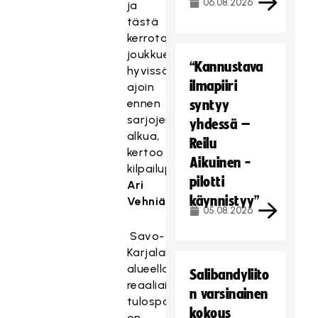
06.08.2026
ja
tästä
kerrotaan
joukkueille
“Kannustava
hyvissä
ilmapiiri
ajoin
ennen
syntyy
sarjojen
yhdessä –
alkua,
Reilu
kertoo
Aikuinen -
kilpailupäällikkö
pilotti
Ari
käynnistyy”
Vehniäinen
.
05.08.2026
Savo-
Karjalan
alueella
Salibandyliito
reaaliaikaista
n varsinainen
tulospalvelua
kokous
on