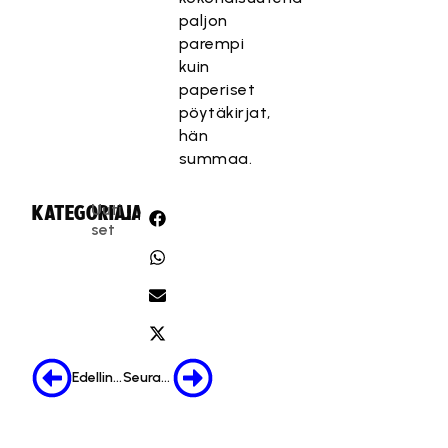
paljon
parempi
kuin
paperiset
pöytäkirjat,
hän
summaa.
Uuti
KATEGORIA:
JAA:
set
Edellinen
Seuraava