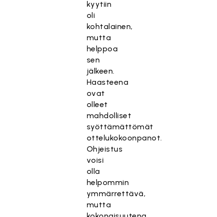
kyytiin
oli
kohtalainen,
mutta
helppoa
sen
jälkeen.
Haasteena
ovat
olleet
mahdolliset
syöttämättömät
ottelukokoonpanot.
Ohjeistus
voisi
olla
helpommin
ymmärrettävä,
mutta
kokonaisuutena