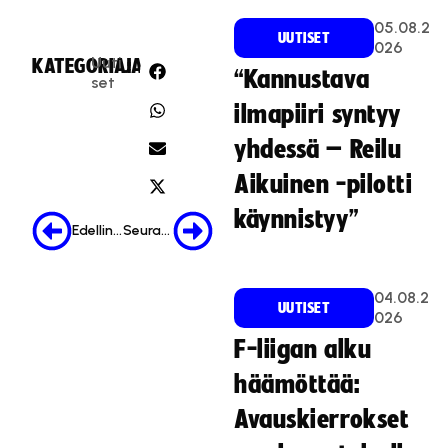
05.08.2
UUTISET
026
Uuti
KATEGORIA:
JAA:
“Kannustava
set
ilmapiiri syntyy
yhdessä – Reilu
Aikuinen -pilotti
käynnistyy”
Edellinen
Seuraava
04.08.2
UUTISET
026
F-liigan alku
häämöttää:
Avauskierrokset