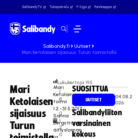
SalibandyTV
Tulospalvelu
F-liiga
Fanikauppa
Salibandy.fi
Uutiset
Mari Ketolaisen sijaisuus Turun toimistolla
Lukukertoja:
195
Mari
Mari
SUOSITTUA
1
Ketolainen
04.08.2
Ketolaisen
8
UUTISET
toimii
026
.
1.2.-31.5.2017
sijaisuus
Salibandyliiton
0
Sanna
1.
varsinainen
Bergströmin
Turun
2
äitiysloman
kokous
0
toimistolla
ja