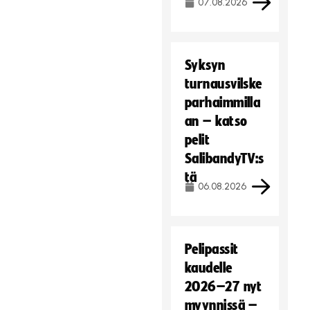
07.08.2026
Syksyn
turnausvilske
parhaimmilla
an – katso
pelit
SalibandyTV:s
tä
06.08.2026
Pelipassit
kaudelle
2026–27 nyt
myynnissä –