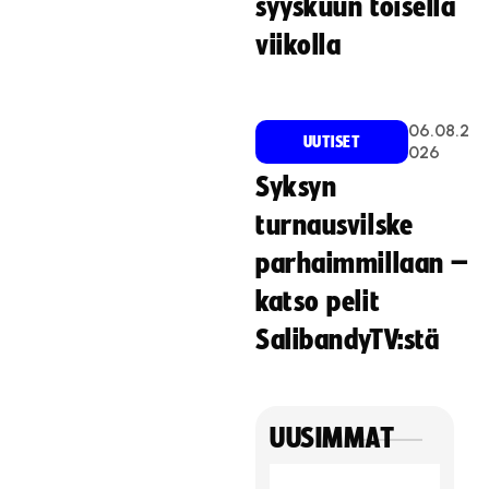
syyskuun toisella
viikolla
06.08.2
UUTISET
026
Syksyn
turnausvilske
parhaimmillaan –
katso pelit
SalibandyTV:stä
UUSIMMAT