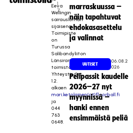
1
marraskuussa –
Eeva
7
Wellingin
näin tapahtuvat
sairausloman
sijaisena.
ehdokasasettelu
Toimipiste
ja valinnat
on
Turussa
Salibandyliiton
Länsirannikon
06.08.2
UUTISET
026
toimistolla.
Yhteystiedot
Pelipassit kaudelle
1.2.
2026–27 nyt
alkaen
mari.ketolainen(at)floorball.fi
myynnissä –
ja
hanki ennen
044
763
ensimmäistä peliä
0648.