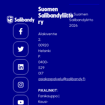
Suomen
© Suomen
Salibandyliitto
Salibandyliitto
ry
2026
Alakiventie
2,
00920
Helsinki
P.
0400-
529
017
asiakaspalvelu@salibandy.fi
PIKALINKIT:
Fanikauppa
|
Kausi-