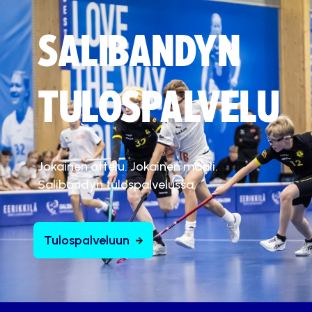
SALIBANDYN
TULOSPALVELU
Jokainen ottelu. Jokainen maali.
Salibandyn tulospalvelussa.
Tulospalveluun