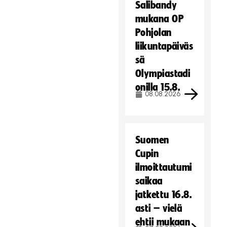
Salibandy
mukana OP
Pohjolan
liikuntapäiväs
sä
Olympiastadi
onilla 15.8.
08.08.2026
Suomen
Cupin
ilmoittautumi
saikaa
jatkettu 16.8.
asti – vielä
ehtii mukaan