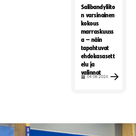
Salibandyliito
n varsinainen
kokous
marraskuuss
a – näin
tapahtuvat
ehdokasasett
elu ja
valinnat
04.08.2026