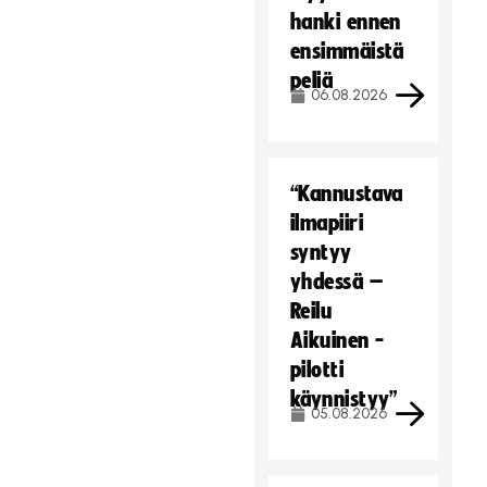
hanki ennen
ensimmäistä
peliä
06.08.2026
“Kannustava
ilmapiiri
syntyy
yhdessä –
Reilu
Aikuinen -
pilotti
käynnistyy”
05.08.2026