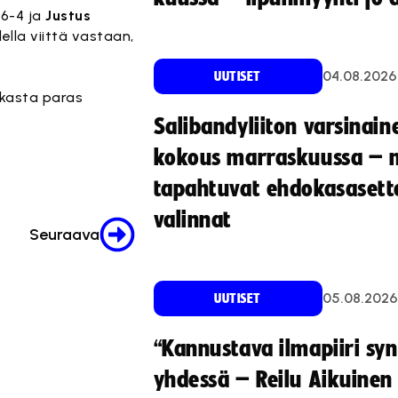
 6-4 ja
Justus
ella viittä vastaan,
04.08.2026
UUTISET
ikasta paras
Salibandyliiton varsinain
kokous marraskuussa – 
tapahtuvat ehdokasasette
valinnat
Seuraava
05.08.2026
UUTISET
“Kannustava ilmapiiri sy
yhdessä – Reilu Aikuinen 