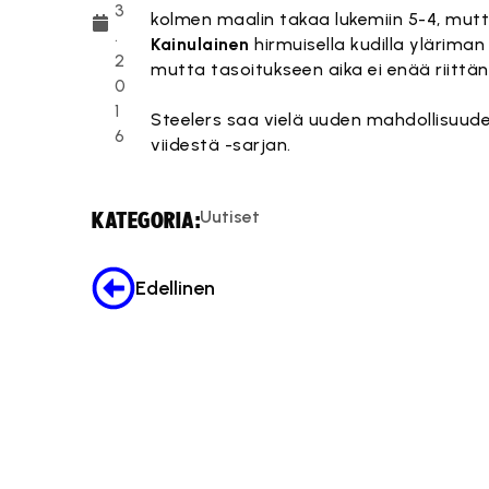
3
kolmen maalin takaa lukemiin 5-4, mutta
.
Kainulainen
hirmuisella kudilla yläriman
2
mutta tasoitukseen aika ei enää riittän
0
1
Steelers saa vielä uuden mahdollisuud
6
viidestä -sarjan.
Uutiset
KATEGORIA:
Edellinen