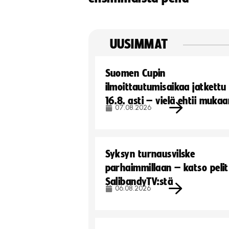
UUSIMMAT
Suomen Cupin
ilmoittautumisaikaa jatkettu
16.8. asti – vielä ehtii muka
07.08.2026
Syksyn turnausvilske
parhaimmillaan – katso pelit
SalibandyTV:stä
06.08.2026