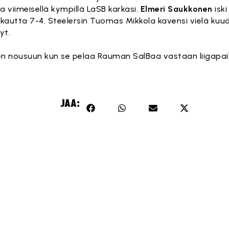
 viimeisellä kympillä LaSB karkasi.
Elmeri Saukkonen
iski
 kautta 7-4. Steelersin Tuomas Mikkola kavensi vielä kuud
yt.
en nousuun kun se pelaa Rauman SalBaa vastaan liigapa
JAA: