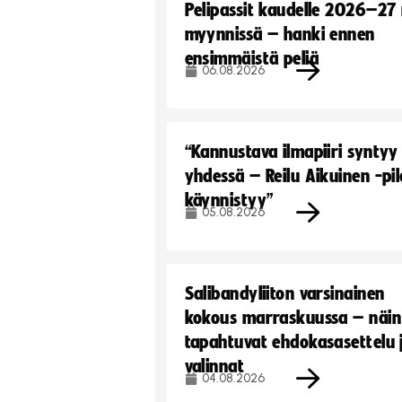
Pelipassit kaudelle 2026–27
myynnissä – hanki ennen
ensimmäistä peliä
06.08.2026
“Kannustava ilmapiiri syntyy
yhdessä – Reilu Aikuinen -pil
käynnistyy”
05.08.2026
Salibandyliiton varsinainen
kokous marraskuussa – näin
tapahtuvat ehdokasasettelu 
valinnat
04.08.2026