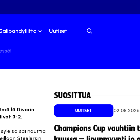
Salibandyliitto
Uutiset
essä!
SUOSITTUA
ömällä Divarin
02.08.2026
UUTISET
ivat 3-2.
Champions Cup vauhtiin 
syleisö sai nauttia
kuussa – lipunmyynti jo 
illaan Steelersin