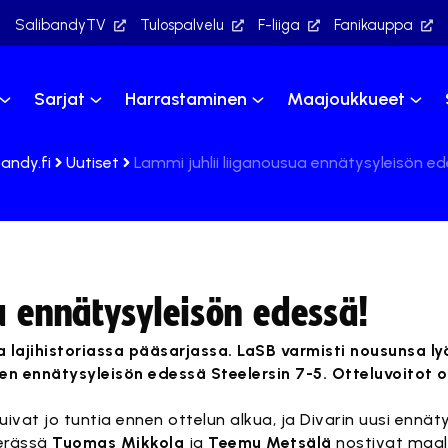
SalibandyTV
Tulospalvelu
F-liiga
Fanikauppa
Sarjat
Harrastaminen
Maajoukkueet
bandy.fi
Uutiset
Lammi juhlii liiganousua ennätysyleisön ed
a ennätysyleisön edessä!
lajihistoriassa pääsarjassa. LaSB varmisti nousunsa ly
n ennätysyleisön edessä Steelersin 7-5. Otteluvoitot ol
ivat jo tuntia ennen ottelun alkua, ja Divarin uusi ennäty
 erässä
Tuomas Mikkola
ja
Teemu Metsälä
nostivat maale