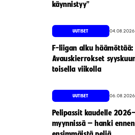
käynnistyy”
04.08.2026
UUTISET
F-liigan alku häämöttää:
Avauskierrokset syyskuu
toisella viikolla
06.08.2026
UUTISET
Pelipassit kaudelle 2026
myynnissä – hanki ennen
ensimmäistä peliä