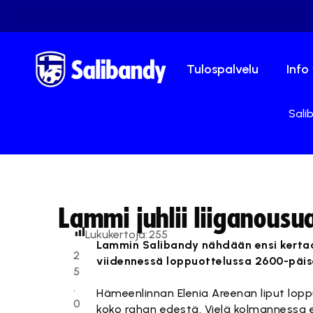
Tulospalvelu
Info
Sali
Lammi juhlii liiganousu
Lukukertoja:
255
Lammin Salibandy nähdään ensi kertaa 
2
viidennessä loppuottelussa 2600-päise
5
.
Hämeenlinnan Elenia Areenan liput loppu
0
koko rahan edestä. Vielä kolmannessa