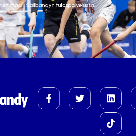
inen maali. Salibandyn tulospalvelussa.