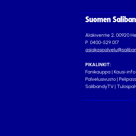
Suomen Saliband
Alakiventie 2, 00920 He
P. 0400-529 017
asiakaspalvelu@saliban
PIKALINKIT:
Fanikauppa
|
Kausi-info
Palvelusivusto
|
Pelipass
SalibandyTV
|
Tulospal